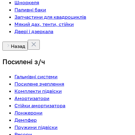
Шноркеля
Паливні баки
Запчастини для квадроциклів
Мякий дах, тенти, стійки
Двері і дзеркала
Назад
Посилені з/ч
Гальмівні системи
Посилене зчеплення
Комплекти підвіски
Амортизатори
Стійки амортизатора
Лонжерони
Демпфер
Пружини підвіски
Ресори