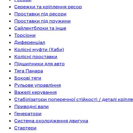
Сережки та кріплення ресор
Проставки під ресори
Проставки під пружини
Сайлентблоки та інше
Торсіони
Диференціал
Колісні муфти (Хаби)
Колісні проставки
Підшипники для авто
Тяга Панара
Бокові тяги
Рульове управління
Важелі керування
Стабілізатори поперечної стійкості / деталі кріпл
Приводні вали
Генератори
Система охолодження двигуна
Стартери