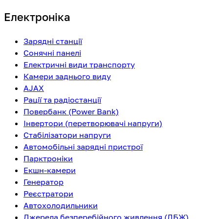
Електроніка
Зарядні станції
Сонячні панелі
Електричні види транспорту
Камери заднього виду
AJAX
Рації та радіостанції
Повербанк (Power Bank)
Інвертори (перетворювачі напруги)
Стабілізатори напруги
Автомобільні зарядні пристрої
Парктроніки
Екшн-камери
Генератор
Реєстратори
Автохолодильники
Джерела безперебійного живлення (ДБЖ)