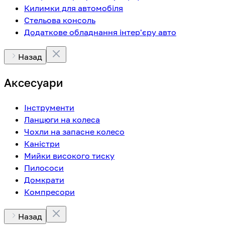
Килимки для автомобіля
Стельова консоль
Додаткове обладнання інтер'єру авто
Назад
Аксесуари
Інструменти
Ланцюги на колеса
Чохли на запасне колесо
Каністри
Мийки високого тиску
Пилососи
Домкрати
Компресори
Назад