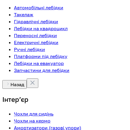
Автомобільні лебідки
Такелаж
Гідравлічні лебідки
Лебідки на квадроцикл
Переносні лебідки
Електричні лебідки
Ручні лебідки
Платформи під лебідку
Лебідки на евакуатор
Запчастини для лебідки
Назад
Інтерʼєр
Чохли для сидінь
Чохли на кермо
Амортизатори (газові упори)