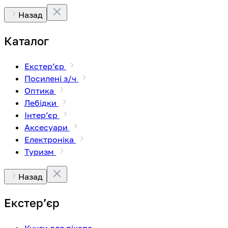
Назад
Каталог
Екстерʼєр
Посилені з/ч
Оптика
Лебідки
Інтерʼєр
Аксесуари
Електроніка
Туризм
Назад
Екстерʼєр