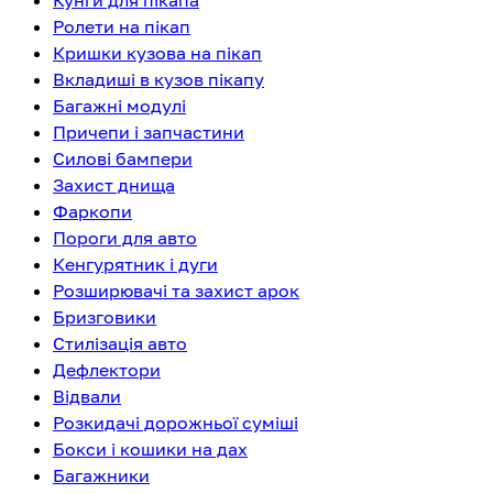
Кунги для пікапа
Ролети на пікап
Кришки кузова на пікап
Вкладиші в кузов пікапу
Багажні модулі
Причепи і запчастини
Силові бампери
Захист днища
Фаркопи
Пороги для авто
Кенгурятник і дуги
Розширювачі та захист арок
Бризговики
Стилізація авто
Дефлектори
Відвали
Розкидачі дорожньої суміші
Бокси і кошики на дах
Багажники