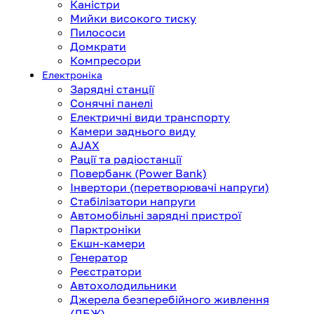
Каністри
Мийки високого тиску
Пилососи
Домкрати
Компресори
Електроніка
Зарядні станції
Сонячні панелі
Електричні види транспорту
Камери заднього виду
AJAX
Рації та радіостанції
Повербанк (Power Bank)
Інвертори (перетворювачі напруги)
Стабілізатори напруги
Автомобільні зарядні пристрої
Парктроніки
Екшн-камери
Генератор
Реєстратори
Автохолодильники
Джерела безперебійного живлення
(ДБЖ)