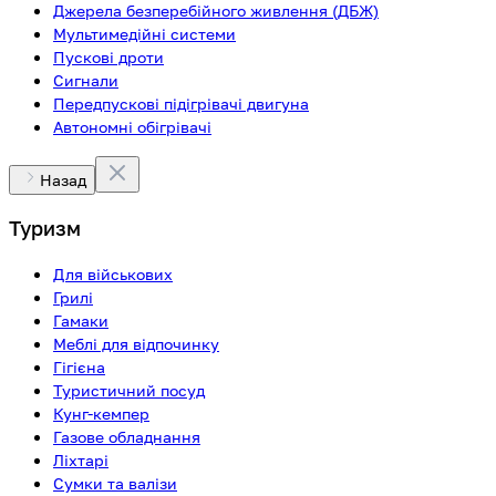
Джерела безперебійного живлення (ДБЖ)
Мультимедійні системи
Пускові дроти
Сигнали
Передпускові підігрівачі двигуна
Автономні обігрівачі
Назад
Туризм
Для військових
Грилі
Гамаки
Меблі для відпочинку
Гігієна
Туристичний посуд
Кунг-кемпер
Газове обладнання
Ліхтарі
Сумки та валізи