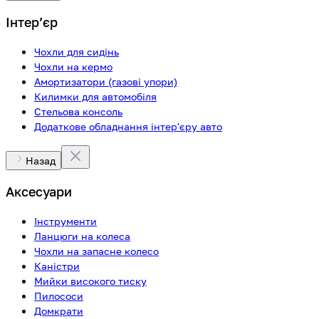
Інтерʼєр
Чохли для сидінь
Чохли на кермо
Амортизатори (газові упори)
Килимки для автомобіля
Стельова консоль
Додаткове обладнання інтер'єру авто
Назад
Аксесуари
Інструменти
Ланцюги на колеса
Чохли на запасне колесо
Каністри
Мийки високого тиску
Пилососи
Домкрати