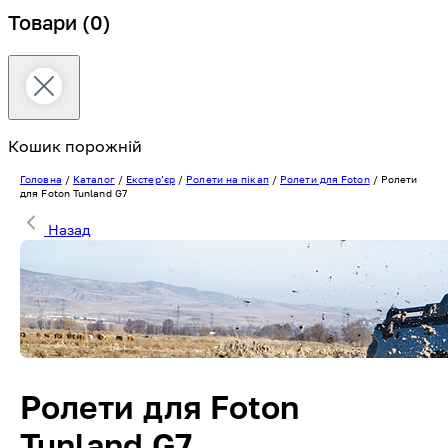
Товари
(0)
Кошик порожній
Головна
/
Каталог
/
Екстерʼєр
/
Ролети на пікап
/
Ролети для Foton
/
Ролети
для Foton Tunland G7
Назад
Ролети для Foton
Tunland G7