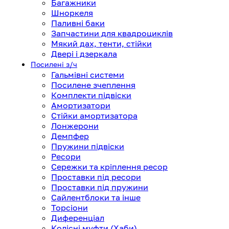
Багажники
Шноркеля
Паливні баки
Запчастини для квадроциклів
Мякий дах, тенти, стійки
Двері і дзеркала
Посилені з/ч
Гальмівні системи
Посилене зчеплення
Комплекти підвіски
Амортизатори
Стійки амортизатора
Лонжерони
Демпфер
Пружини підвіски
Ресори
Сережки та кріплення ресор
Проставки під ресори
Проставки під пружини
Сайлентблоки та інше
Торсіони
Диференціал
Колісні муфти (Хаби)