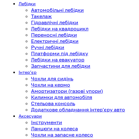
Лебідки
Автомобільні лебідки
Такелаж
Гідравлічні лебідки
Лебідки на квадроцикл
Переносні лебідки
Електричні лебідки
Ручні лебідки
Платформи під лебідку
Лебідки на евакуатор
Запчастини для лебідки
Інтерʼєр
Чохли для сидінь
Чохли на кермо
Амортизатори (газові упори)
Килимки для автомобіля
Стельова консоль
Додаткове обладнання інтер'єру авто
Аксесуари
Інструменти
Ланцюги на колеса
Чохли на запасне колесо