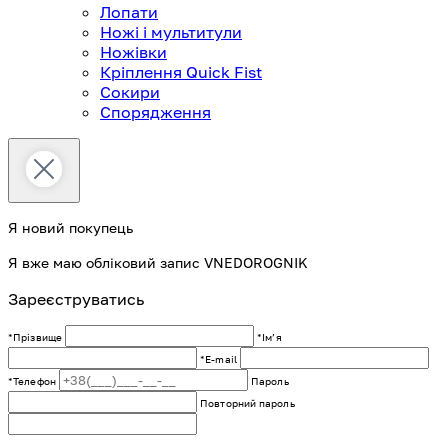
Лопати
Ножі і мультитули
Ножівки
Кріплення Quick Fist
Сокири
Спорядження
Я новий покупець
Я вже маю обліковий запис VNEDOROGNIK
Зареєструватись
*Прізвище
*Імʼя
*E-mail
*Телефон
Пароль
Повторний пароль