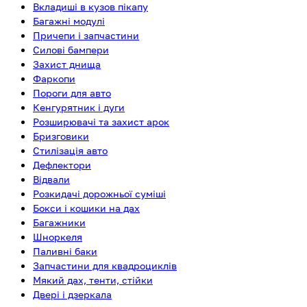
Вкладиші в кузов пікапу
Багажні модулі
Причепи і запчастини
Силові бампери
Захист днища
Фаркопи
Пороги для авто
Кенгурятник і дуги
Розширювачі та захист арок
Бризговики
Стилізація авто
Дефлектори
Відвали
Розкидачі дорожньої суміші
Бокси і кошики на дах
Багажники
Шноркеля
Паливні баки
Запчастини для квадроциклів
Мякий дах, тенти, стійки
Двері і дзеркала