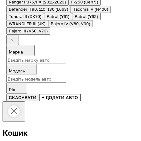
Ranger P375/PX (2011-2023)
F-250 (Gen 5)
Defender II 90, 110, 130 (L663)
Tacoma IV (N400)
Tundra III (XK70)
Patrol (Y61)
Patrol (Y62)
WRANGLER III (JK)
Pajero IV (V80, V90)
Pajero III (V60, V70)
Марка
Модель
Рік
СКАСУВАТИ
+ ДОДАТИ АВТО
Кошик