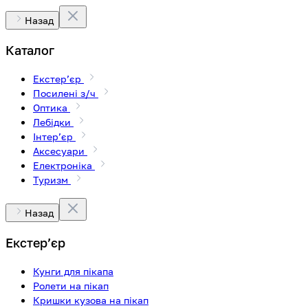
Назад
Каталог
Екстерʼєр
Посилені з/ч
Оптика
Лебідки
Інтерʼєр
Аксесуари
Електроніка
Туризм
Назад
Екстерʼєр
Кунги для пікапа
Ролети на пікап
Кришки кузова на пікап