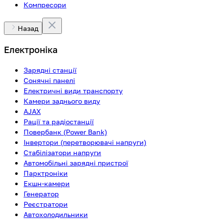
Компресори
Назад
Електроніка
Зарядні станції
Сонячні панелі
Електричні види транспорту
Камери заднього виду
AJAX
Рації та радіостанції
Повербанк (Power Bank)
Інвертори (перетворювачі напруги)
Стабілізатори напруги
Автомобільні зарядні пристрої
Парктроніки
Екшн-камери
Генератор
Реєстратори
Автохолодильники