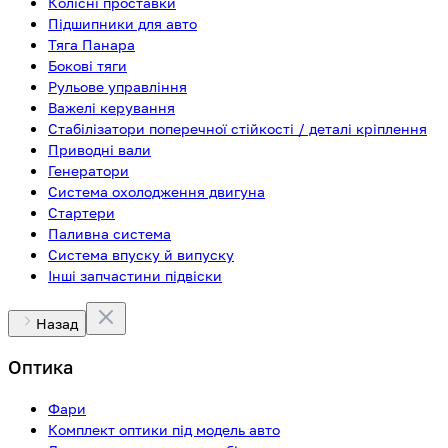
Колісні проставки
Підшипники для авто
Тяга Панара
Бокові тяги
Рульове управління
Важелі керування
Стабілізатори поперечної стійкості / деталі кріплення
Приводні вали
Генератори
Система охолодження двигуна
Стартери
Паливна система
Система впуску й випуску
Інші запчастини підвіски
Назад
Оптика
Фари
Комплект оптики під модель авто