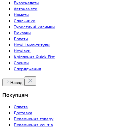
Екзоскелети
Автонамети
Намети
Спальники
Туристичні килимки
Рюкзаки
Лопати
Ножі і мультитули
Ножівки
Кріплення Quick Fist
Сокири
Спорядження
Назад
Покупцям
Оплата
Доставка
Повернення товару
Повернення коштів