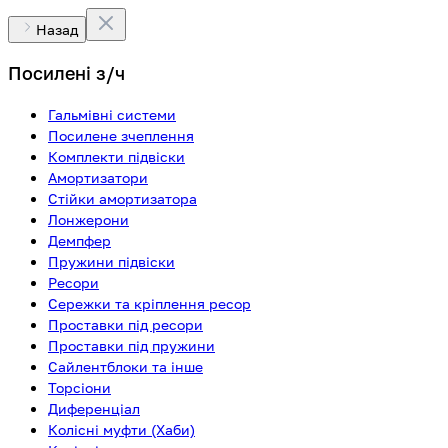
Назад
Посилені з/ч
Гальмівні системи
Посилене зчеплення
Комплекти підвіски
Амортизатори
Стійки амортизатора
Лонжерони
Демпфер
Пружини підвіски
Ресори
Сережки та кріплення ресор
Проставки під ресори
Проставки під пружини
Сайлентблоки та інше
Торсіони
Диференціал
Колісні муфти (Хаби)