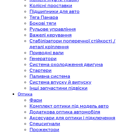
Колісні проставки
Підшипники для авто
Тяга Панара
Бокові тяги
Рульове управління
Важелі керування
Стабілізатори поперечної стійкості /
деталі кріплення
Приводні вали
Генератори
Система охолодження двигуна
Стартери
Паливна система
Система впуску й випуску
Інші запчастини підвіски
Оптика
Фари
Комплект оптики під модель авто
Додаткова оптика автомобіля
Аксесуари для оптики і підключення
Спецсигнали
Прожектори