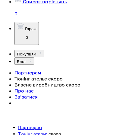
Список порівнянь
0
Гараж
0
Покупцям
Блог
Партнерам
Тюнінг ательє
скоро
Власне виробництво
скоро
Про нас
Зв’затися
Партнерам
Тюнінг ательє
скоро