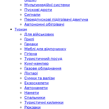
Мультимедійні системи
Пускові дроти
Сигнали
Передпускові підігрівачі двигуна
Автономні обігрівачі
Туризм
Для військових
Грилі
Гамаки
Меблі для відпочинку
Гігієна
Туристичний посуд
Кунг-кемпер
Газове обладнання
Ліхтарі
Сумки та валізи
Екзоскелети
Автонамети
Намети
Спальники
Туристичні килимки
Рюкзаки