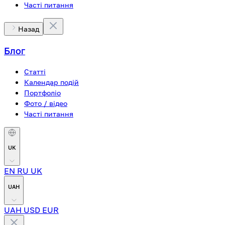
Часті питання
Назад
Блог
Статті
Календар подій
Портфоліо
Фото / відео
Часті питання
UK
EN
RU
UK
UAH
UAH
USD
EUR