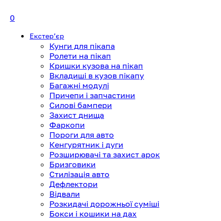
0
Екстерʼєр
Кунги для пікапа
Ролети на пікап
Кришки кузова на пікап
Вкладиші в кузов пікапу
Багажні модулі
Причепи і запчастини
Силові бампери
Захист днища
Фаркопи
Пороги для авто
Кенгурятник і дуги
Розширювачі та захист арок
Бризговики
Стилізація авто
Дефлектори
Відвали
Розкидачі дорожньої суміші
Бокси і кошики на дах