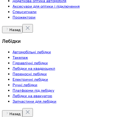
Додаткова оптика автомобіля
Аксесуари для оптики і підключення
Спецсигнали
Прожектори
Назад
Лебідки
Автомобільні лебідки
Такелаж
Гідравлічні лебідки
Лебідки на квадроцикл
Переносні лебідки
Електричні лебідки
Ручні лебідки
Платформи під лебідку
Лебідки на евакуатор
Запчастини для лебідки
Назад