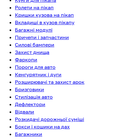
Кунги для пікапа
Ролети на пікап
Кришки кузова на пікап
Вкладиші в кузов пікапу
Багажні модулі
Причепи і запчастини
Силові бампери
Захист днища
Фаркопи
Пороги для авто
Кенгурятник і дуги
Розширювачі та захист арок
Бризговики
Стилізація авто
Дефлектори
Відвали
Розкидачі дорожньої суміші
Бокси і кошики на дах
Багажники