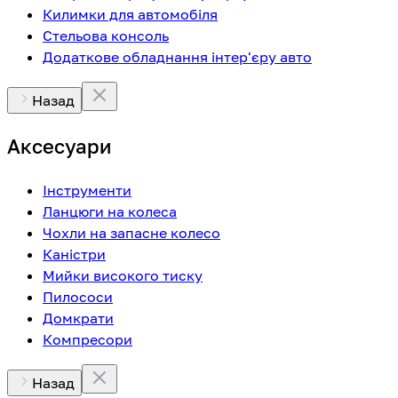
Килимки для автомобіля
Стельова консоль
Додаткове обладнання інтер'єру авто
Назад
Аксесуари
Інструменти
Ланцюги на колеса
Чохли на запасне колесо
Каністри
Мийки високого тиску
Пилососи
Домкрати
Компресори
Назад