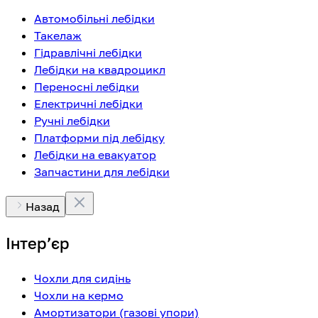
Автомобільні лебідки
Такелаж
Гідравлічні лебідки
Лебідки на квадроцикл
Переносні лебідки
Електричні лебідки
Ручні лебідки
Платформи під лебідку
Лебідки на евакуатор
Запчастини для лебідки
Назад
Інтерʼєр
Чохли для сидінь
Чохли на кермо
Амортизатори (газові упори)