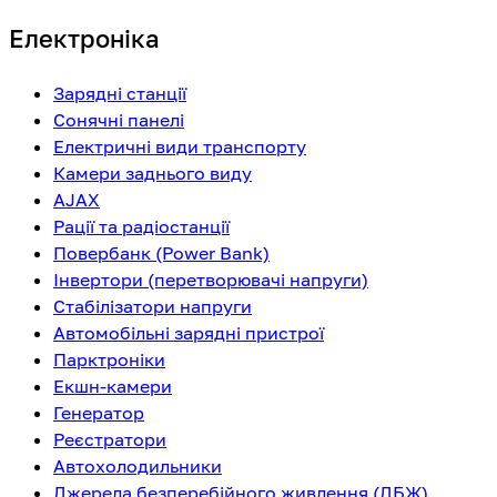
Електроніка
Зарядні станції
Сонячні панелі
Електричні види транспорту
Камери заднього виду
AJAX
Рації та радіостанції
Повербанк (Power Bank)
Інвертори (перетворювачі напруги)
Стабілізатори напруги
Автомобільні зарядні пристрої
Парктроніки
Екшн-камери
Генератор
Реєстратори
Автохолодильники
Джерела безперебійного живлення (ДБЖ)