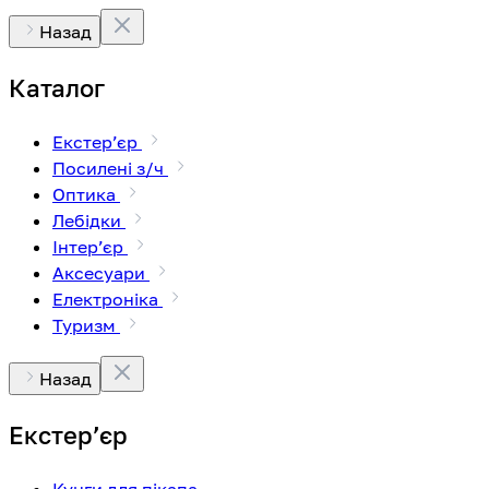
Назад
Каталог
Екстерʼєр
Посилені з/ч
Оптика
Лебідки
Інтерʼєр
Аксесуари
Електроніка
Туризм
Назад
Екстерʼєр