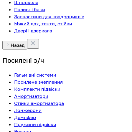
Шноркеля
Паливні баки
Запчастини для квадроциклів
Мякий дах, тенти, стійки
Двері і дзеркала
Назад
Посилені з/ч
Гальмівні системи
Посилене зчеплення
Комплекти підвіски
Амортизатори
Стійки амортизатора
Лонжерони
Демпфер
Пружини підвіски
Ресори