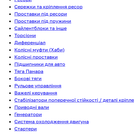
Сережки та кріплення ресор
Проставки під ресори
Проставки під пружини
Сайлентблоки та інше
Торсіони
Диференціал
Колісні муфти (Хаби)
Колісні проставки
Підшипники для авто
Тяга Панара
Бокові тяги
Рульове управління
Важелі керування
Стабілізатори поперечної стійкості / деталі кріпл
Приводні вали
Генератори
Система охолодження двигуна
Стартери