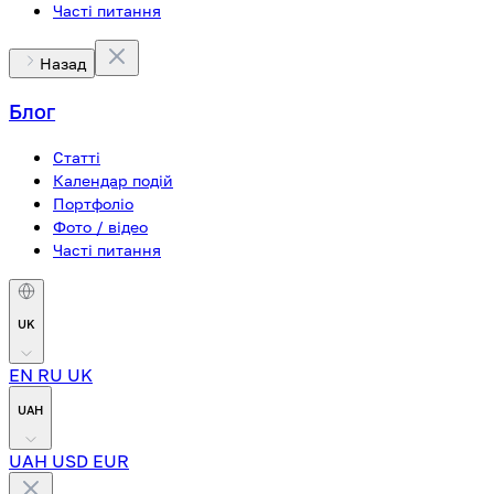
Часті питання
Назад
Блог
Статті
Календар подій
Портфоліо
Фото / відео
Часті питання
UK
EN
RU
UK
UAH
UAH
USD
EUR