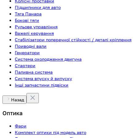
Колісні проставки
Підшипники для авто
Тяга Панара
Бокові тяги
Рульове управління
Важелі керування
Стабілізатори поперечної стійкості / деталі кріплення
Приводні вали
Генератори
Система охолодження двигуна
Стартери
Паливна система
Система впуску й випуску
Інші запчастини підвіски
Назад
Оптика
Фари
Комплект оптики під модель авто