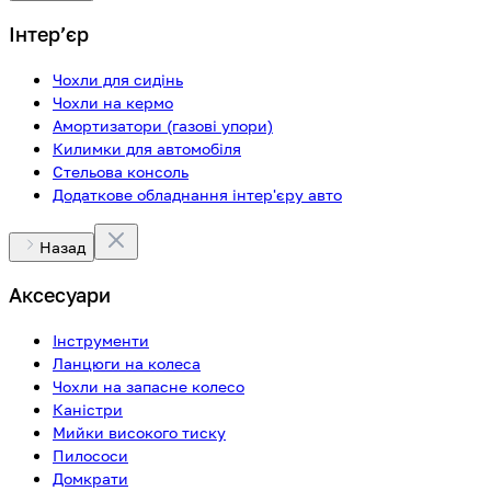
Інтерʼєр
Чохли для сидінь
Чохли на кермо
Амортизатори (газові упори)
Килимки для автомобіля
Стельова консоль
Додаткове обладнання інтер'єру авто
Назад
Аксесуари
Інструменти
Ланцюги на колеса
Чохли на запасне колесо
Каністри
Мийки високого тиску
Пилососи
Домкрати