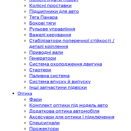
Колісні проставки
Підшипники для авто
Тяга Панара
Бокові тяги
Рульове управління
Важелі керування
Стабілізатори поперечної стійкості /
деталі кріплення
Приводні вали
Генератори
Система охолодження двигуна
Стартери
Паливна система
Система впуску й випуску
Інші запчастини підвіски
Оптика
Фари
Комплект оптики під модель авто
Додаткова оптика автомобіля
Аксесуари для оптики і підключення
Спецсигнали
Прожектори