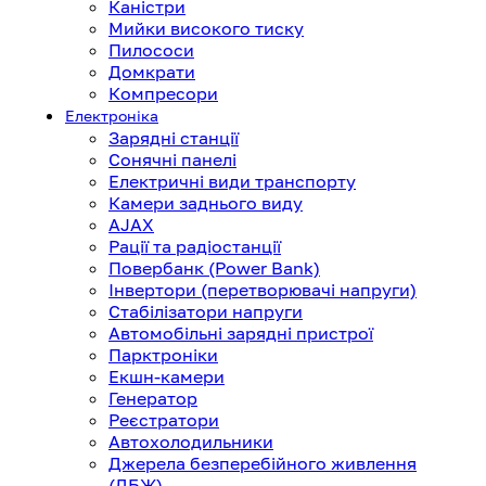
Каністри
Мийки високого тиску
Пилососи
Домкрати
Компресори
Електроніка
Зарядні станції
Сонячні панелі
Електричні види транспорту
Камери заднього виду
AJAX
Рації та радіостанції
Повербанк (Power Bank)
Інвертори (перетворювачі напруги)
Стабілізатори напруги
Автомобільні зарядні пристрої
Парктроніки
Екшн-камери
Генератор
Реєстратори
Автохолодильники
Джерела безперебійного живлення
(ДБЖ)