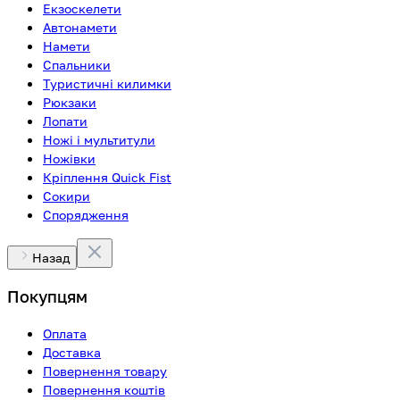
Екзоскелети
Автонамети
Намети
Спальники
Туристичні килимки
Рюкзаки
Лопати
Ножі і мультитули
Ножівки
Кріплення Quick Fist
Сокири
Спорядження
Назад
Покупцям
Оплата
Доставка
Повернення товару
Повернення коштів