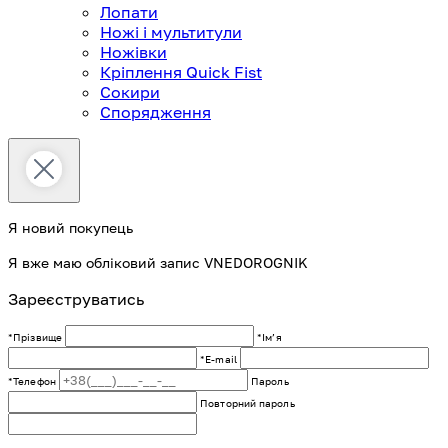
Лопати
Ножі і мультитули
Ножівки
Кріплення Quick Fist
Сокири
Спорядження
Я новий покупець
Я вже маю обліковий запис VNEDOROGNIK
Зареєструватись
*Прізвище
*Імʼя
*E-mail
*Телефон
Пароль
Повторний пароль