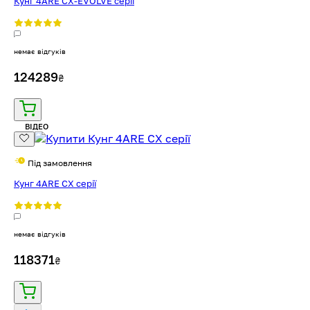
Кунг 4ARE CX-EVOLVE серії
немає відгуків
124289
₴
ВІДЕО
Під замовлення
Кунг 4ARE CX серії
немає відгуків
118371
₴