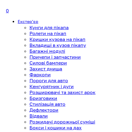
0
Екстерʼєр
Кунги для пікапа
Ролети на пікап
Кришки кузова на пікап
Вкладиші в кузов пікапу
Багажні модулі
Причепи і запчастини
Силові бампери
Захист днища
Фаркопи
Пороги для авто
Кенгурятник і дуги
Розширювачі та захист арок
Бризговики
Стилізація авто
Дефлектори
Відвали
Розкидачі дорожньої суміші
Бокси і кошики на дах