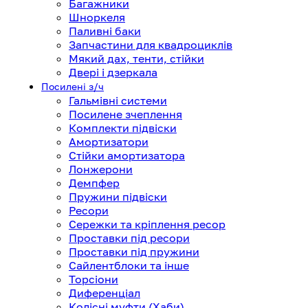
Багажники
Шноркеля
Паливні баки
Запчастини для квадроциклів
Мякий дах, тенти, стійки
Двері і дзеркала
Посилені з/ч
Гальмівні системи
Посилене зчеплення
Комплекти підвіски
Амортизатори
Стійки амортизатора
Лонжерони
Демпфер
Пружини підвіски
Ресори
Сережки та кріплення ресор
Проставки під ресори
Проставки під пружини
Сайлентблоки та інше
Торсіони
Диференціал
Колісні муфти (Хаби)