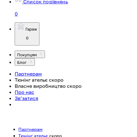
Список порівнянь
0
Гараж
0
Покупцям
Блог
Партнерам
Тюнінг ательє
скоро
Власне виробництво
скоро
Про нас
Зв’затися
Партнерам
Тюнінг ательє
скоро