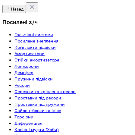
Назад
Посилені з/ч
Гальмівні системи
Посилене зчеплення
Комплекти підвіски
Амортизатори
Стійки амортизатора
Лонжерони
Демпфер
Пружини підвіски
Ресори
Сережки та кріплення ресор
Проставки під ресори
Проставки під пружини
Сайлентблоки та інше
Торсіони
Диференціал
Колісні муфти (Хаби)