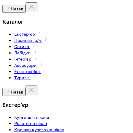
Назад
Каталог
Екстерʼєр
Посилені з/ч
Оптика
Лебідки
Інтерʼєр
Аксесуари
Електроніка
Туризм
Назад
Екстерʼєр
Кунги для пікапа
Ролети на пікап
Кришки кузова на пікап