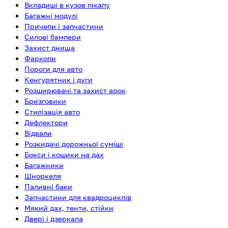
Вкладиші в кузов пікапу
Багажні модулі
Причепи і запчастини
Силові бампери
Захист днища
Фаркопи
Пороги для авто
Кенгурятник і дуги
Розширювачі та захист арок
Бризговики
Стилізація авто
Дефлектори
Відвали
Розкидачі дорожньої суміші
Бокси і кошики на дах
Багажники
Шноркеля
Паливні баки
Запчастини для квадроциклів
Мякий дах, тенти, стійки
Двері і дзеркала