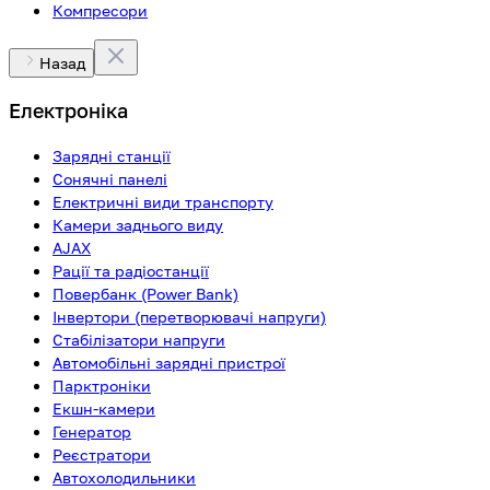
Компресори
Назад
Електроніка
Зарядні станції
Сонячні панелі
Електричні види транспорту
Камери заднього виду
AJAX
Рації та радіостанції
Повербанк (Power Bank)
Інвертори (перетворювачі напруги)
Стабілізатори напруги
Автомобільні зарядні пристрої
Парктроніки
Екшн-камери
Генератор
Реєстратори
Автохолодильники