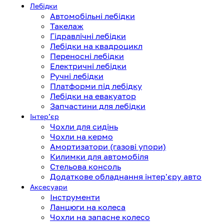
Лебідки
Автомобільні лебідки
Такелаж
Гідравлічні лебідки
Лебідки на квадроцикл
Переносні лебідки
Електричні лебідки
Ручні лебідки
Платформи під лебідку
Лебідки на евакуатор
Запчастини для лебідки
Інтерʼєр
Чохли для сидінь
Чохли на кермо
Амортизатори (газові упори)
Килимки для автомобіля
Стельова консоль
Додаткове обладнання інтер'єру авто
Аксесуари
Інструменти
Ланцюги на колеса
Чохли на запасне колесо