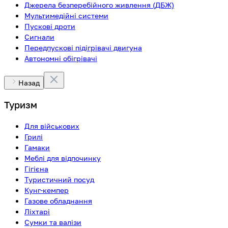
Джерела безперебійного живлення (ДБЖ)
Мультимедійні системи
Пускові дроти
Сигнали
Передпускові підігрівачі двигуна
Автономні обігрівачі
Назад
Туризм
Для військових
Грилі
Гамаки
Меблі для відпочинку
Гігієна
Туристичний посуд
Кунг-кемпер
Газове обладнання
Ліхтарі
Сумки та валізи