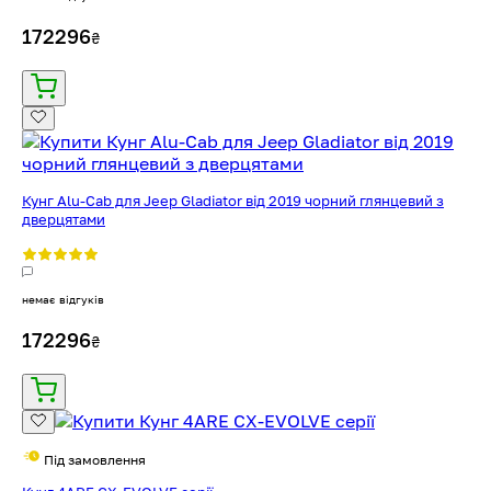
172296
₴
Кунг Alu-Cab для Jeep Gladiator від 2019 чорний глянцевий з
дверцятами
немає відгуків
172296
₴
Під замовлення