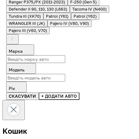
Ranger P375/PX (2011-2023)
F-250 (Gen 5)
Defender II 90, 110, 130 (L663)
Tacoma IV (N400)
Tundra III (XK70)
Patrol (Y61)
Patrol (Y62)
WRANGLER III (JK)
Pajero IV (V80, V90)
Pajero III (V60, V70)
Марка
Модель
Рік
СКАСУВАТИ
+ ДОДАТИ АВТО
Кошик