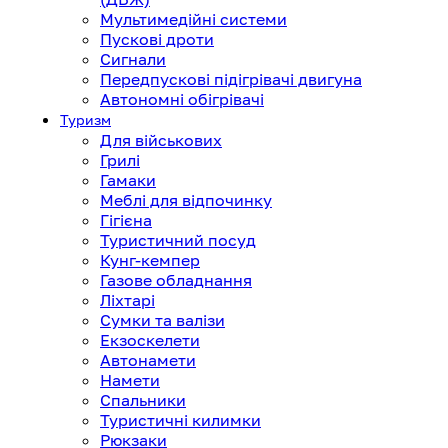
Мультимедійні системи
Пускові дроти
Сигнали
Передпускові підігрівачі двигуна
Автономні обігрівачі
Туризм
Для військових
Грилі
Гамаки
Меблі для відпочинку
Гігієна
Туристичний посуд
Кунг-кемпер
Газове обладнання
Ліхтарі
Сумки та валізи
Екзоскелети
Автонамети
Намети
Спальники
Туристичні килимки
Рюкзаки