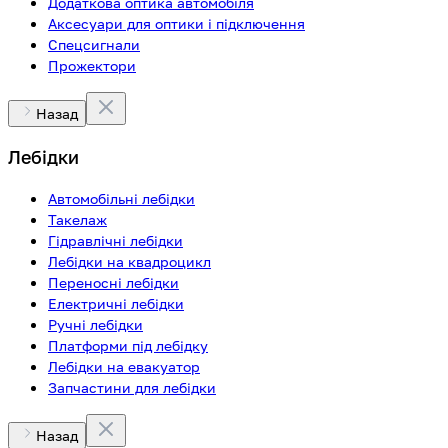
Додаткова оптика автомобіля
Аксесуари для оптики і підключення
Спецсигнали
Прожектори
Назад
Лебідки
Автомобільні лебідки
Такелаж
Гідравлічні лебідки
Лебідки на квадроцикл
Переносні лебідки
Електричні лебідки
Ручні лебідки
Платформи під лебідку
Лебідки на евакуатор
Запчастини для лебідки
Назад