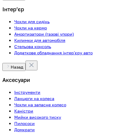
Інтерʼєр
Чохли для сидінь
Чохли на кермо
Амортизатори (газові упори)
Килимки для автомобіля
Стельова консоль
Додаткове обладнання інтер'єру авто
Назад
Аксесуари
Інструменти
Ланцюги на колеса
Чохли на запасне колесо
Каністри
Мийки високого тиску
Пилососи
Домкрати