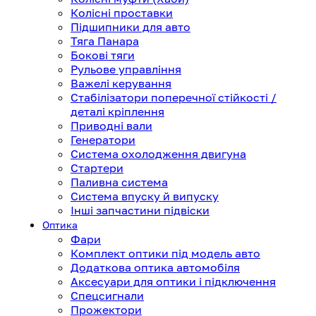
Колісні проставки
Підшипники для авто
Тяга Панара
Бокові тяги
Рульове управління
Важелі керування
Стабілізатори поперечної стійкості /
деталі кріплення
Приводні вали
Генератори
Система охолодження двигуна
Стартери
Паливна система
Система впуску й випуску
Інші запчастини підвіски
Оптика
Фари
Комплект оптики під модель авто
Додаткова оптика автомобіля
Аксесуари для оптики і підключення
Спецсигнали
Прожектори