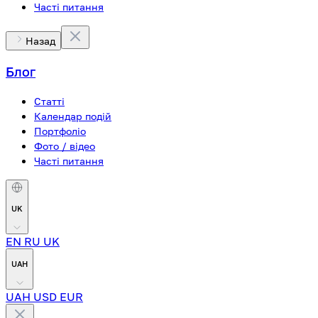
Часті питання
Назад
Блог
Статті
Календар подій
Портфоліо
Фото / відео
Часті питання
UK
EN
RU
UK
UAH
UAH
USD
EUR