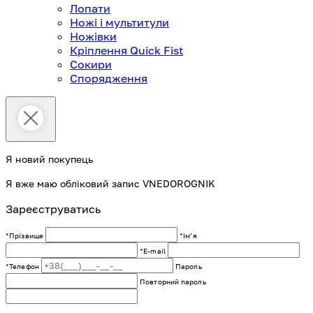
Лопати
Ножі і мультитули
Ножівки
Кріплення Quick Fist
Сокири
Спорядження
Я новий покупець
Я вже маю обліковий запис VNEDOROGNIK
Зареєструватись
*Прізвище
*Імʼя
*E-mail
*Телефон
Пароль
Повторний пароль