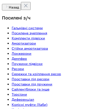
Назад
Посилені з/ч
Гальмівні системи
Посилене зчеплення
Комплекти підвіски
Амортизатори
Стійки амортизатора
Лонжерони
Демпфер
Пружини підвіски
Ресори
Сережки та кріплення ресор
Проставки під ресори
Проставки під пружини
Сайлентблоки та інше
Торсіони
Диференціал
Колісні муфти (Хаби)