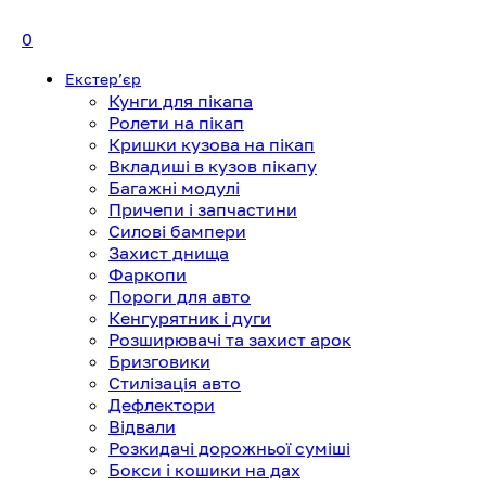
0
Екстерʼєр
Кунги для пікапа
Ролети на пікап
Кришки кузова на пікап
Вкладиші в кузов пікапу
Багажні модулі
Причепи і запчастини
Силові бампери
Захист днища
Фаркопи
Пороги для авто
Кенгурятник і дуги
Розширювачі та захист арок
Бризговики
Стилізація авто
Дефлектори
Відвали
Розкидачі дорожньої суміші
Бокси і кошики на дах