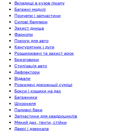
Вкладиші в кузов пікапу
Багажні модулі
Причепи і запчастини
Силові бампери
Захист днища
Фаркопи
Пороги для авто
Кенгурятник і дуги
Розширювачі та захист арок
Бризговики
Стилізація авто
Дефлектори
Відвали
Розкидачі дорожньої суміші
Бокси і кошики на дах
Багажники
Шноркеля
Паливні баки
Запчастини для квадроциклів
Мякий дах, тенти, стійки
Двері і дзеркала