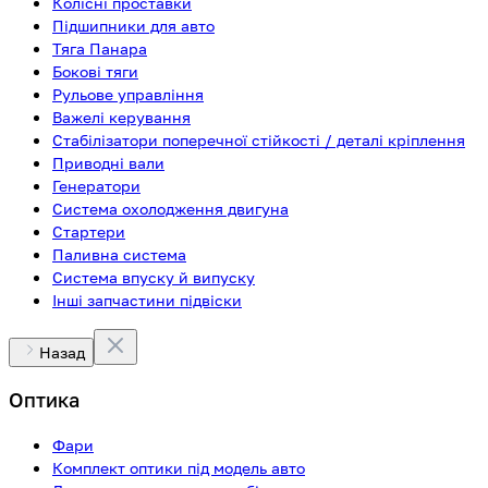
Колісні проставки
Підшипники для авто
Тяга Панара
Бокові тяги
Рульове управління
Важелі керування
Стабілізатори поперечної стійкості / деталі кріплення
Приводні вали
Генератори
Система охолодження двигуна
Стартери
Паливна система
Система впуску й випуску
Інші запчастини підвіски
Назад
Оптика
Фари
Комплект оптики під модель авто