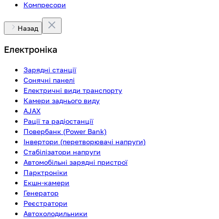
Компресори
Назад
Електроніка
Зарядні станції
Сонячні панелі
Електричні види транспорту
Камери заднього виду
AJAX
Рації та радіостанції
Повербанк (Power Bank)
Інвертори (перетворювачі напруги)
Стабілізатори напруги
Автомобільні зарядні пристрої
Парктроніки
Екшн-камери
Генератор
Реєстратори
Автохолодильники