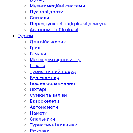
Мультимедійні системи
Пускові дроти
Сигнали
Передпускові підігрівачі двигуна
Автономні обігрівачі
Туризм
Для військових
Грилі
Гамаки
Меблі для відпочинку
Гігієна
Туристичний посуд
Кунг-кемпер
Газове обладнання
Ліхтарі
Сумки та валізи
Екзоскелети
Автонамети
Намети
Спальники
Туристичні килимки
Рюкзаки