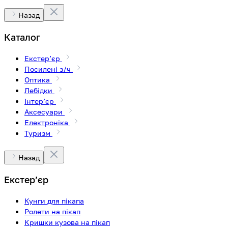
Назад
Каталог
Екстерʼєр
Посилені з/ч
Оптика
Лебідки
Інтерʼєр
Аксесуари
Електроніка
Туризм
Назад
Екстерʼєр
Кунги для пікапа
Ролети на пікап
Кришки кузова на пікап