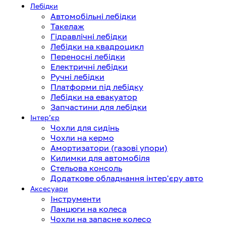
Лебідки
Автомобільні лебідки
Такелаж
Гідравлічні лебідки
Лебідки на квадроцикл
Переносні лебідки
Електричні лебідки
Ручні лебідки
Платформи під лебідку
Лебідки на евакуатор
Запчастини для лебідки
Інтерʼєр
Чохли для сидінь
Чохли на кермо
Амортизатори (газові упори)
Килимки для автомобіля
Стельова консоль
Додаткове обладнання інтер'єру авто
Аксесуари
Інструменти
Ланцюги на колеса
Чохли на запасне колесо