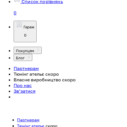
Список порівнянь
0
Гараж
0
Покупцям
Блог
Партнерам
Тюнінг ательє
скоро
Власне виробництво
скоро
Про нас
Зв’затися
Партнерам
Тюнінг ательє
скоро