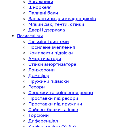
Багажники
Шноркеля
Паливні баки
Запчастини для квадроциклів
Мякий дах, тенти, стійки
Двері і дзеркала
Посилені з/ч
Гальмівні системи
Посилене зчеплення
Комплекти підвіски
Амортизатори
Стійки амортизатора
Лонжерони
Демпфер
Пружини підвіски
Ресори
Сережки та кріплення ресор
Проставки під ресори
Проставки під пружини
Сайлентблоки та інше
Торсіони
Диференціал
Колісні муфти (Хаби)