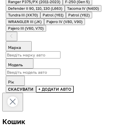
Ranger P375/PX (2011-2023)
F-250 (Gen 5)
Defender II 90, 110, 130 (L663)
Tacoma IV (N400)
Tundra III (XK70)
Patrol (Y61)
Patrol (Y62)
WRANGLER III (JK)
Pajero IV (V80, V90)
Pajero III (V60, V70)
Марка
Модель
Рік
СКАСУВАТИ
+ ДОДАТИ АВТО
Кошик