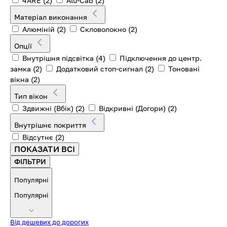
4ARE
(2)
Alu-Cab
(2)
Матеріал виконання
Алюміній
(2)
Скловолокно
(2)
Опції
Внутрішня підсвітка
(4)
Підключення до центр.
замка
(2)
Додатковий стоп-сигнал
(2)
Тоновані
вікна
(2)
Тип вікон
Здвижні (Вбік)
(2)
Відкривні (Догори)
(2)
Внутрішнє покриття
Відсутнє
(2)
ПОКАЗАТИ ВСІ
ФІЛЬТРИ
Популярні
Популярні
Від дешевих до дорогих