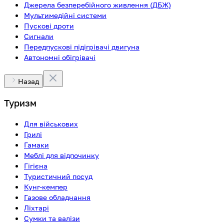
Джерела безперебійного живлення (ДБЖ)
Мультимедійні системи
Пускові дроти
Сигнали
Передпускові підігрівачі двигуна
Автономні обігрівачі
Назад
Туризм
Для військових
Грилі
Гамаки
Меблі для відпочинку
Гігієна
Туристичний посуд
Кунг-кемпер
Газове обладнання
Ліхтарі
Сумки та валізи