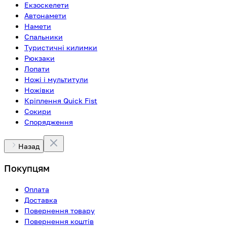
Екзоскелети
Автонамети
Намети
Спальники
Туристичні килимки
Рюкзаки
Лопати
Ножі і мультитули
Ножівки
Кріплення Quick Fist
Сокири
Спорядження
Назад
Покупцям
Оплата
Доставка
Повернення товару
Повернення коштів