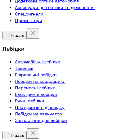
Додаткова оптика автомобіля
Аксесуари для оптики і підключення
Спецсигнали
Прожектори
Назад
Лебідки
Автомобільні лебідки
Такелаж
Гідравлічні лебідки
Лебідки на квадроцикл
Переносні лебідки
Електричні лебідки
Ручні лебідки
Платформи під лебідку
Лебідки на евакуатор
Запчастини для лебідки
Назад