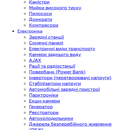
Каністри
Мийки високого тиску
Пилососи
Домкрати
Компресори
Електроніка
Зарядні станції
Сонячні панелі
Електричні види транспорту
Камери заднього виду
AJAX
Рації та радіостанції
Повербанк (Power Bank)
Інвертори (перетворювачі напруги)
Стабілізатори напруги
Автомобільні зарядні пристрої
Парктроніки
Екшн-камери
Генератор
Реєстратори
Автохолодильники
Джерела безперебійного живлення
(ДБЖ)