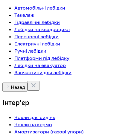
Автомобільні лебідки
Такелаж
Гідравлічні лебідки
Лебідки на квадроцикл
Переносні лебідки
Електричні лебідки
Ручні лебідки
Платформи під лебідку
Лебідки на евакуатор
Запчастини для лебідки
Назад
Інтерʼєр
Чохли для сидінь
Чохли на кермо
Амортизатори (газові упори)