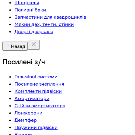
Шноркеля
Паливні баки
Запчастини для квадроциклів
Мякий дах, тенти, стійки
Двері і дзеркала
Назад
Посилені з/ч
Гальмівні системи
Посилене зчеплення
Комплекти підвіски
Амортизатори
Стійки амортизатора
Лонжерони
Демпфер
Пружини підвіски
Ресори