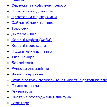
Сережки та кріплення ресор
Проставки під ресори
Проставки під пружини
Сайлентблоки та інше
Торсіони
Диференціал
Колісні муфти (Хаби)
Колісні проставки
Підшипники для авто
Тяга Панара
Бокові тяги
Рульове управління
Важелі керування
Стабілізатори поперечної стійкості / деталі кріпл
Приводні вали
Генератори
Система охолодження двигуна
Стартери