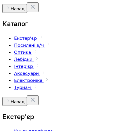
Назад
Каталог
Екстерʼєр
Посилені з/ч
Оптика
Лебідки
Інтерʼєр
Аксесуари
Електроніка
Туризм
Назад
Екстерʼєр