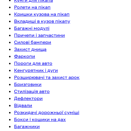
Кунги для пікапа
Ролети на пікап
Кришки кузова на пікап
Вкладиші в кузов пікапу
Багажні модулі
Причепи і запчастини
Силові бампери
Захист днища
Фаркопи
Пороги для авто
Кенгурятник і дуги
Розширювачі та захист арок
Бризговики
Стилізація авто
Дефлектори
Відвали
Розкидачі дорожньої суміші
Бокси і кошики на дах
Багажники