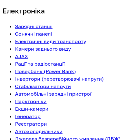
Електроніка
Зарядні станції
Сонячні панелі
Електричні види транспорту
Камери заднього виду
AJAX
Рації та радіостанції
Повербанк (Power Bank)
Інвертори (перетворювачі напруги)
Стабілізатори напруги
Автомобільні зарядні пристрої
Парктроніки
Екшн-камери
Генератор
Реєстратори
Автохолодильники
Джерела безперебійного живлення (ДБЖ)