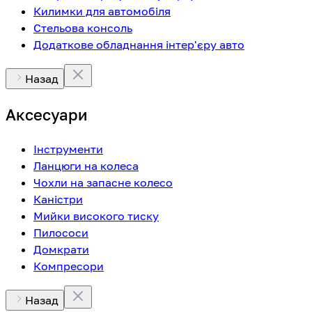
Килимки для автомобіля
Стельова консоль
Додаткове обладнання інтер'єру авто
Назад
Аксесуари
Інструменти
Ланцюги на колеса
Чохли на запасне колесо
Каністри
Мийки високого тиску
Пилососи
Домкрати
Компресори
Назад