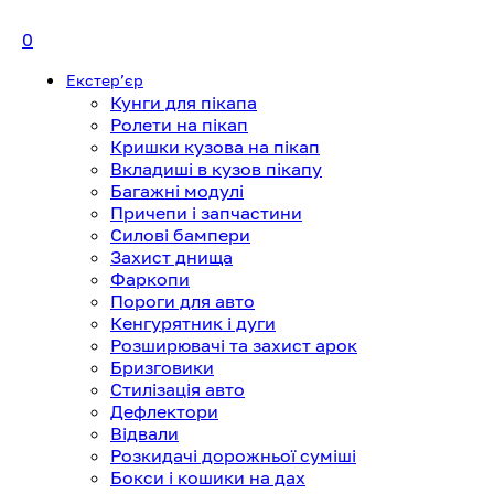
0
Екстерʼєр
Кунги для пікапа
Ролети на пікап
Кришки кузова на пікап
Вкладиші в кузов пікапу
Багажні модулі
Причепи і запчастини
Силові бампери
Захист днища
Фаркопи
Пороги для авто
Кенгурятник і дуги
Розширювачі та захист арок
Бризговики
Стилізація авто
Дефлектори
Відвали
Розкидачі дорожньої суміші
Бокси і кошики на дах