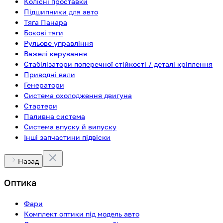
Колісні проставки
Підшипники для авто
Тяга Панара
Бокові тяги
Рульове управління
Важелі керування
Стабілізатори поперечної стійкості / деталі кріплення
Приводні вали
Генератори
Система охолодження двигуна
Стартери
Паливна система
Система впуску й випуску
Інші запчастини підвіски
Назад
Оптика
Фари
Комплект оптики під модель авто