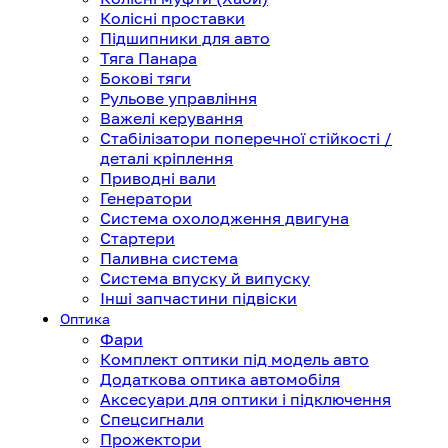
Колісні проставки
Підшипники для авто
Тяга Панара
Бокові тяги
Рульове управління
Важелі керування
Стабілізатори поперечної стійкості /
деталі кріплення
Приводні вали
Генератори
Система охолодження двигуна
Стартери
Паливна система
Система впуску й випуску
Інші запчастини підвіски
Оптика
Фари
Комплект оптики під модель авто
Додаткова оптика автомобіля
Аксесуари для оптики і підключення
Спецсигнали
Прожектори