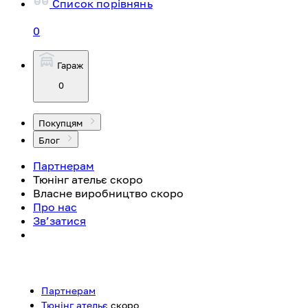
Список порівнянь
0
Гараж
0
Покупцям
Блог
Партнерам
Тюнінг ательє
скоро
Власне виробництво
скоро
Про нас
Зв’затися
Партнерам
Тюнінг ательє
скоро