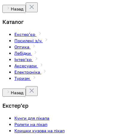
Назад
Каталог
Екстерʼєр
Посилені з/ч
Оптика
Лебідки
Інтерʼєр
Аксесуари
Електроніка
Туризм
Назад
Екстерʼєр
Кунги для пікапа
Ролети на пікап
Кришки кузова на пікап