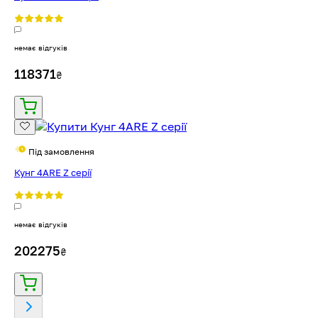
немає відгуків
118371
₴
Під замовлення
Кунг 4ARE Z серії
немає відгуків
202275
₴