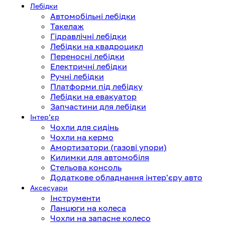
Лебідки
Автомобільні лебідки
Такелаж
Гідравлічні лебідки
Лебідки на квадроцикл
Переносні лебідки
Електричні лебідки
Ручні лебідки
Платформи під лебідку
Лебідки на евакуатор
Запчастини для лебідки
Інтерʼєр
Чохли для сидінь
Чохли на кермо
Амортизатори (газові упори)
Килимки для автомобіля
Стельова консоль
Додаткове обладнання інтер'єру авто
Аксесуари
Інструменти
Ланцюги на колеса
Чохли на запасне колесо