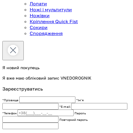
Лопати
Ножі і мультитули
Ножівки
Кріплення Quick Fist
Сокири
Спорядження
Я новий покупець
Я вже маю обліковий запис VNEDOROGNIK
Зареєструватись
*Прізвище
*Імʼя
*E-mail
*Телефон
Пароль
Повторний пароль