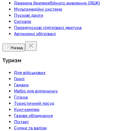
Джерела безперебійного живлення (ДБЖ)
Мультимедійні системи
Пускові дроти
Сигнали
Передпускові підігрівачі двигуна
Автономні обігрівачі
Назад
Туризм
Для військових
Грилі
Гамаки
Меблі для відпочинку
Гігієна
Туристичний посуд
Кунг-кемпер
Газове обладнання
Ліхтарі
Сумки та валізи