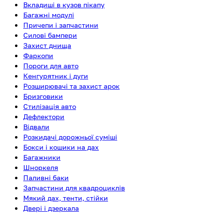
Вкладиші в кузов пікапу
Багажні модулі
Причепи і запчастини
Силові бампери
Захист днища
Фаркопи
Пороги для авто
Кенгурятник і дуги
Розширювачі та захист арок
Бризговики
Стилізація авто
Дефлектори
Відвали
Розкидачі дорожньої суміші
Бокси і кошики на дах
Багажники
Шноркеля
Паливні баки
Запчастини для квадроциклів
Мякий дах, тенти, стійки
Двері і дзеркала