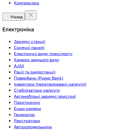
Компресори
Назад
Електроніка
Зарядні станції
Сонячні панелі
Електричні види транспорту
Камери заднього виду
AJAX
Рації та радіостанції
Повербанк (Power Bank)
Інвертори (перетворювачі напруги)
Стабілізатори напруги
Автомобільні зарядні пристрої
Парктроніки
Екшн-камери
Генератор
Реєстратори
Автохолодильники