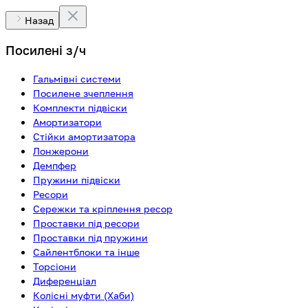
Назад
Посилені з/ч
Гальмівні системи
Посилене зчеплення
Комплекти підвіски
Амортизатори
Стійки амортизатора
Лонжерони
Демпфер
Пружини підвіски
Ресори
Сережки та кріплення ресор
Проставки під ресори
Проставки під пружини
Сайлентблоки та інше
Торсіони
Диференціал
Колісні муфти (Хаби)