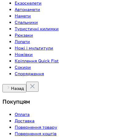
Екзоскелети
Автонамети
Намети
Спальники
Туристичні килимки
Рюкзаки
Лопати
Ножі і мультитули
Ножівки
Кріплення Quick Fist
Сокири
Спорядження
Назад
Покупцям
Оплата
Доставка
Повернення товару
Повернення коштів