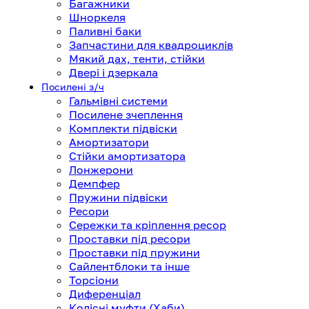
Багажники
Шноркеля
Паливні баки
Запчастини для квадроциклів
Мякий дах, тенти, стійки
Двері і дзеркала
Посилені з/ч
Гальмівні системи
Посилене зчеплення
Комплекти підвіски
Амортизатори
Стійки амортизатора
Лонжерони
Демпфер
Пружини підвіски
Ресори
Сережки та кріплення ресор
Проставки під ресори
Проставки під пружини
Сайлентблоки та інше
Торсіони
Диференціал
Колісні муфти (Хаби)