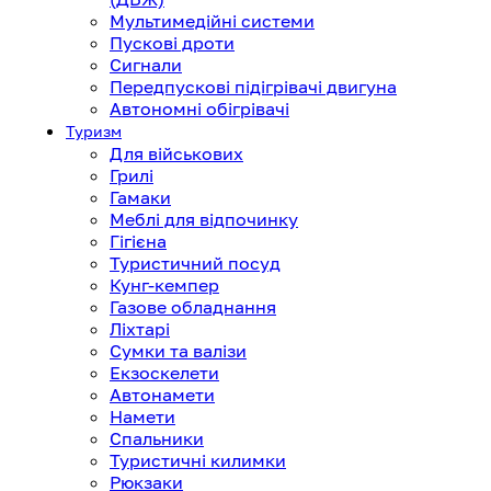
Мультимедійні системи
Пускові дроти
Сигнали
Передпускові підігрівачі двигуна
Автономні обігрівачі
Туризм
Для військових
Грилі
Гамаки
Меблі для відпочинку
Гігієна
Туристичний посуд
Кунг-кемпер
Газове обладнання
Ліхтарі
Сумки та валізи
Екзоскелети
Автонамети
Намети
Спальники
Туристичні килимки
Рюкзаки