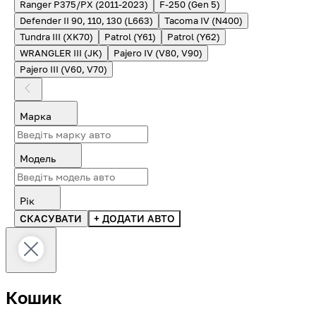
Ranger P375/PX (2011-2023)
F-250 (Gen 5)
Defender II 90, 110, 130 (L663)
Tacoma IV (N400)
Tundra III (XK70)
Patrol (Y61)
Patrol (Y62)
WRANGLER III (JK)
Pajero IV (V80, V90)
Pajero III (V60, V70)
Марка
Модель
Рік
СКАСУВАТИ
+ ДОДАТИ АВТО
Кошик