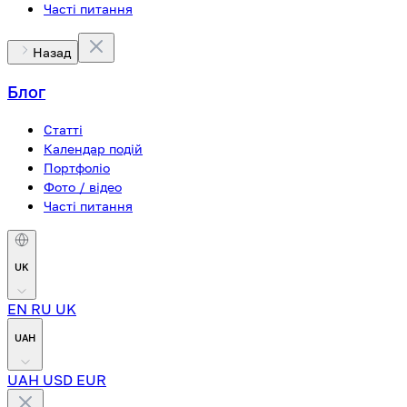
Часті питання
Назад
Блог
Статті
Календар подій
Портфоліо
Фото / відео
Часті питання
UK
EN
RU
UK
UAH
UAH
USD
EUR