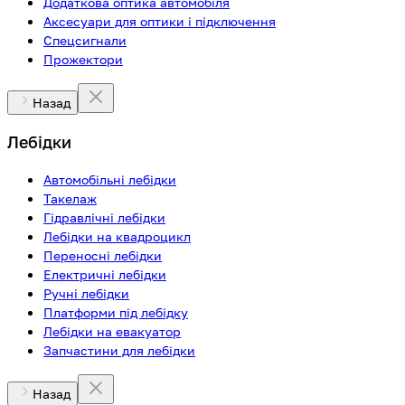
Додаткова оптика автомобіля
Аксесуари для оптики і підключення
Спецсигнали
Прожектори
Назад
Лебідки
Автомобільні лебідки
Такелаж
Гідравлічні лебідки
Лебідки на квадроцикл
Переносні лебідки
Електричні лебідки
Ручні лебідки
Платформи під лебідку
Лебідки на евакуатор
Запчастини для лебідки
Назад