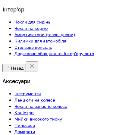
Інтерʼєр
Чохли для сидінь
Чохли на кермо
Амортизатори (газові упори)
Килимки для автомобіля
Стельова консоль
Додаткове обладнання інтер'єру авто
Назад
Аксесуари
Інструменти
Ланцюги на колеса
Чохли на запасне колесо
Каністри
Мийки високого тиску
Пилососи
Домкрати