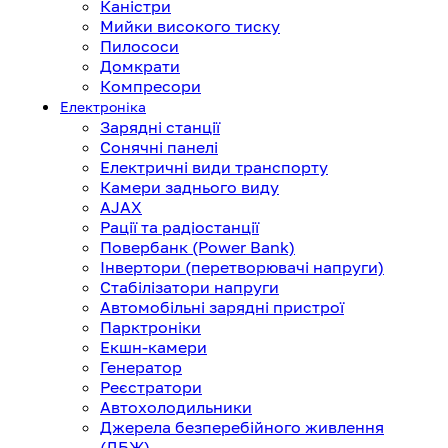
Каністри
Мийки високого тиску
Пилососи
Домкрати
Компресори
Електроніка
Зарядні станції
Сонячні панелі
Електричні види транспорту
Камери заднього виду
AJAX
Рації та радіостанції
Повербанк (Power Bank)
Інвертори (перетворювачі напруги)
Стабілізатори напруги
Автомобільні зарядні пристрої
Парктроніки
Екшн-камери
Генератор
Реєстратори
Автохолодильники
Джерела безперебійного живлення
(ДБЖ)