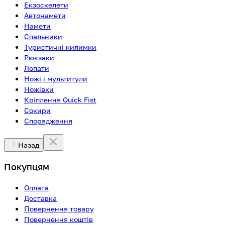
Екзоскелети
Автонамети
Намети
Спальники
Туристичні килимки
Рюкзаки
Лопати
Ножі і мультитули
Ножівки
Кріплення Quick Fist
Сокири
Спорядження
Назад
Покупцям
Оплата
Доставка
Повернення товару
Повернення коштів