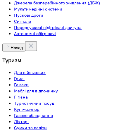
Джерела безперебійного живлення (ДБЖ)
Мультимедійні системи
Пускові дроти
Сигнали
Передпускові підігрівачі двигуна
Автономні обігрівачі
Назад
Туризм
Для військових
Грилі
Гамаки
Меблі для відпочинку
Гігієна
Туристичний посуд
Кунг-кемпер
Газове обладнання
Ліхтарі
Сумки та валізи