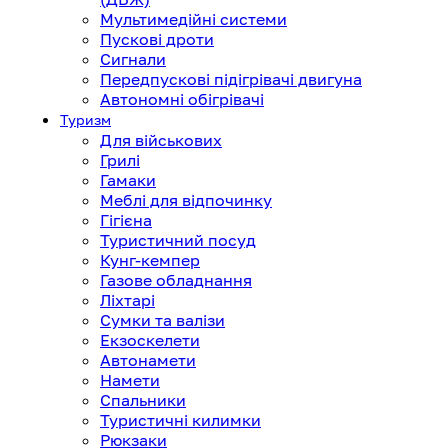
Мультимедійні системи
Пускові дроти
Сигнали
Передпускові підігрівачі двигуна
Автономні обігрівачі
Туризм
Для військових
Грилі
Гамаки
Меблі для відпочинку
Гігієна
Туристичний посуд
Кунг-кемпер
Газове обладнання
Ліхтарі
Сумки та валізи
Екзоскелети
Автонамети
Намети
Спальники
Туристичні килимки
Рюкзаки