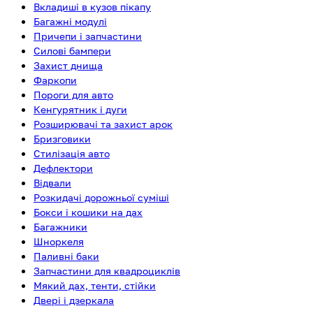
Вкладиші в кузов пікапу
Багажні модулі
Причепи і запчастини
Силові бампери
Захист днища
Фаркопи
Пороги для авто
Кенгурятник і дуги
Розширювачі та захист арок
Бризговики
Стилізація авто
Дефлектори
Відвали
Розкидачі дорожньої суміші
Бокси і кошики на дах
Багажники
Шноркеля
Паливні баки
Запчастини для квадроциклів
Мякий дах, тенти, стійки
Двері і дзеркала