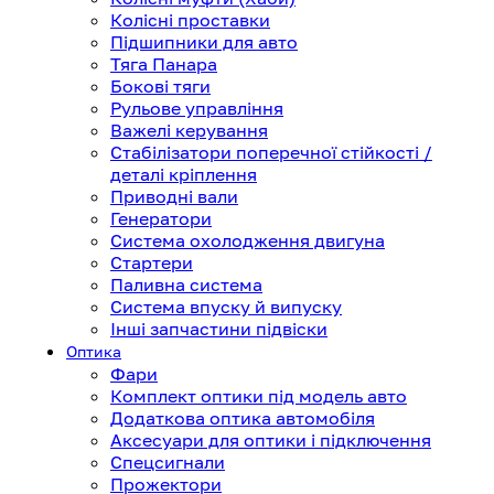
Колісні проставки
Підшипники для авто
Тяга Панара
Бокові тяги
Рульове управління
Важелі керування
Стабілізатори поперечної стійкості /
деталі кріплення
Приводні вали
Генератори
Система охолодження двигуна
Стартери
Паливна система
Система впуску й випуску
Інші запчастини підвіски
Оптика
Фари
Комплект оптики під модель авто
Додаткова оптика автомобіля
Аксесуари для оптики і підключення
Спецсигнали
Прожектори