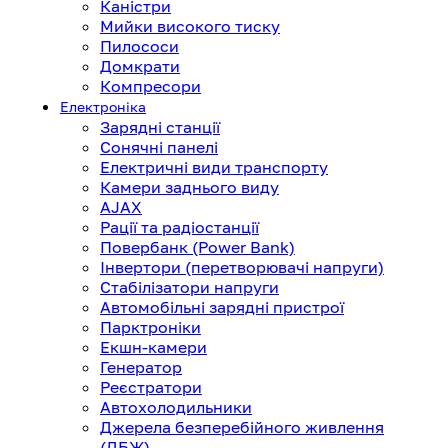
Каністри
Мийки високого тиску
Пилососи
Домкрати
Компресори
Електроніка
Зарядні станції
Сонячні панелі
Електричні види транспорту
Камери заднього виду
AJAX
Рації та радіостанції
Повербанк (Power Bank)
Інвертори (перетворювачі напруги)
Стабілізатори напруги
Автомобільні зарядні пристрої
Парктроніки
Екшн-камери
Генератор
Реєстратори
Автохолодильники
Джерела безперебійного живлення
(ДБЖ)