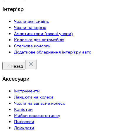
Інтерʼєр
Чохли для сидінь
Чохли на кермо
Амортизатори (газові упори)
Килимки для автомобіля
Стельова консоль
Додаткове обладнання інтер'єру авто
Назад
Аксесуари
Інструменти
Ланцюги на колеса
Чохли на запасне колесо
Каністри
Мийки високого тиску
Пилососи
Домкрати