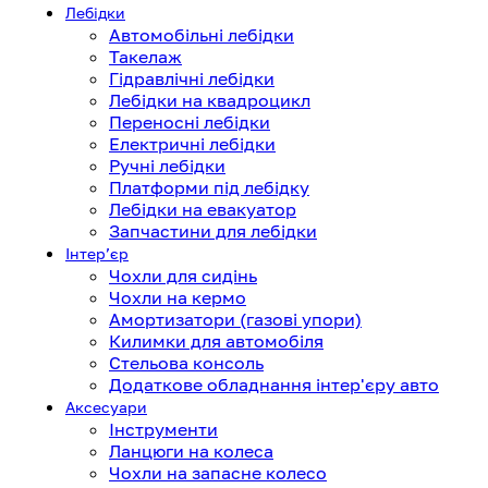
Лебідки
Автомобільні лебідки
Такелаж
Гідравлічні лебідки
Лебідки на квадроцикл
Переносні лебідки
Електричні лебідки
Ручні лебідки
Платформи під лебідку
Лебідки на евакуатор
Запчастини для лебідки
Інтерʼєр
Чохли для сидінь
Чохли на кермо
Амортизатори (газові упори)
Килимки для автомобіля
Стельова консоль
Додаткове обладнання інтер'єру авто
Аксесуари
Інструменти
Ланцюги на колеса
Чохли на запасне колесо