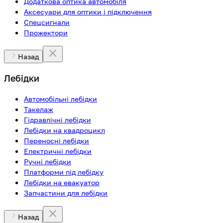
Додаткова оптика автомобіля
Аксесуари для оптики і підключення
Спецсигнали
Прожектори
Назад
Лебідки
Автомобільні лебідки
Такелаж
Гідравлічні лебідки
Лебідки на квадроцикл
Переносні лебідки
Електричні лебідки
Ручні лебідки
Платформи під лебідку
Лебідки на евакуатор
Запчастини для лебідки
Назад