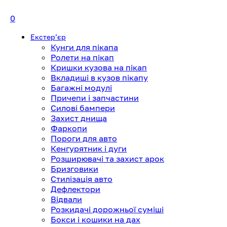
0
Екстерʼєр
Кунги для пікапа
Ролети на пікап
Кришки кузова на пікап
Вкладиші в кузов пікапу
Багажні модулі
Причепи і запчастини
Силові бампери
Захист днища
Фаркопи
Пороги для авто
Кенгурятник і дуги
Розширювачі та захист арок
Бризговики
Стилізація авто
Дефлектори
Відвали
Розкидачі дорожньої суміші
Бокси і кошики на дах