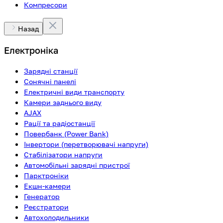
Компресори
Назад
Електроніка
Зарядні станції
Сонячні панелі
Електричні види транспорту
Камери заднього виду
AJAX
Рації та радіостанції
Повербанк (Power Bank)
Інвертори (перетворювачі напруги)
Стабілізатори напруги
Автомобільні зарядні пристрої
Парктроніки
Екшн-камери
Генератор
Реєстратори
Автохолодильники