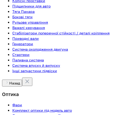
Колісні проставки
Підшипники для авто
Тяга Панара
Бокові тяги
Рульове управління
Важелі керування
Стабілізатори поперечної стійкості / деталі кріплення
Приводні вали
Генератори
Система охолодження двигуна
Стартери
Паливна система
Система впуску й випуску
Інші запчастини підвіски
Назад
Оптика
Фари
Комплект оптики під модель авто