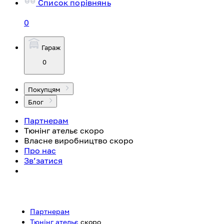
Список порівнянь
0
Гараж
0
Покупцям
Блог
Партнерам
Тюнінг ательє
скоро
Власне виробництво
скоро
Про нас
Зв’затися
Партнерам
Тюнінг ательє
скоро