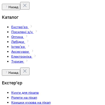
Назад
Каталог
Екстерʼєр
Посилені з/ч
Оптика
Лебідки
Інтерʼєр
Аксесуари
Електроніка
Туризм
Назад
Екстерʼєр
Кунги для пікапа
Ролети на пікап
Кришки кузова на пікап