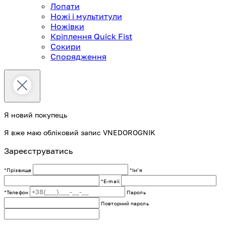
Лопати
Ножі і мультитули
Ножівки
Кріплення Quick Fist
Сокири
Спорядження
Я новий покупець
Я вже маю обліковий запис VNEDOROGNIK
Зареєструватись
*Прізвище
*Імʼя
*E-mail
*Телефон
Пароль
Повторний пароль