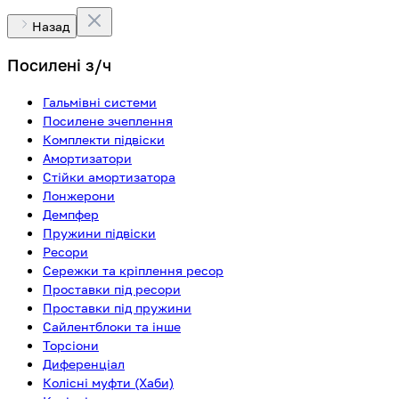
Назад
Посилені з/ч
Гальмівні системи
Посилене зчеплення
Комплекти підвіски
Амортизатори
Стійки амортизатора
Лонжерони
Демпфер
Пружини підвіски
Ресори
Сережки та кріплення ресор
Проставки під ресори
Проставки під пружини
Сайлентблоки та інше
Торсіони
Диференціал
Колісні муфти (Хаби)