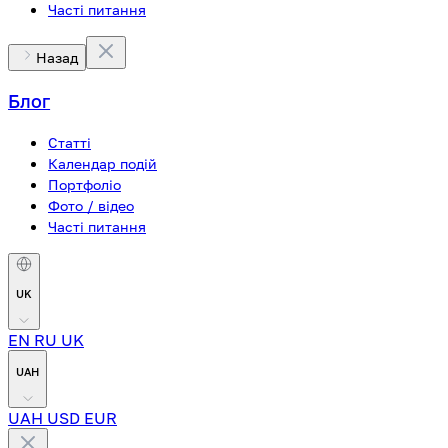
Часті питання
Назад
Блог
Статті
Календар подій
Портфоліо
Фото / відео
Часті питання
UK
EN
RU
UK
UAH
UAH
USD
EUR