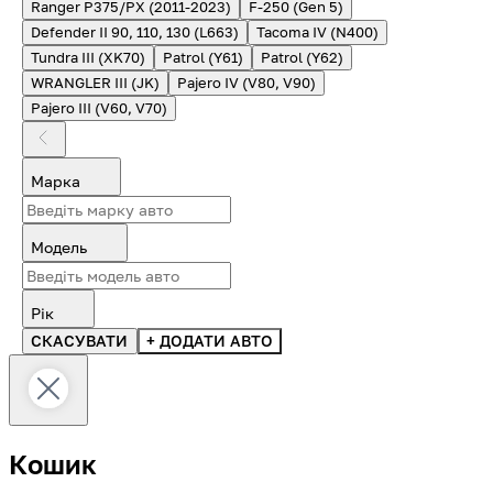
Ranger P375/PX (2011-2023)
F-250 (Gen 5)
Defender II 90, 110, 130 (L663)
Tacoma IV (N400)
Tundra III (XK70)
Patrol (Y61)
Patrol (Y62)
WRANGLER III (JK)
Pajero IV (V80, V90)
Pajero III (V60, V70)
Марка
Модель
Рік
СКАСУВАТИ
+ ДОДАТИ АВТО
Кошик