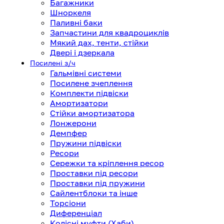
Багажники
Шноркеля
Паливні баки
Запчастини для квадроциклів
Мякий дах, тенти, стійки
Двері і дзеркала
Посилені з/ч
Гальмівні системи
Посилене зчеплення
Комплекти підвіски
Амортизатори
Стійки амортизатора
Лонжерони
Демпфер
Пружини підвіски
Ресори
Сережки та кріплення ресор
Проставки під ресори
Проставки під пружини
Сайлентблоки та інше
Торсіони
Диференціал
Колісні муфти (Хаби)