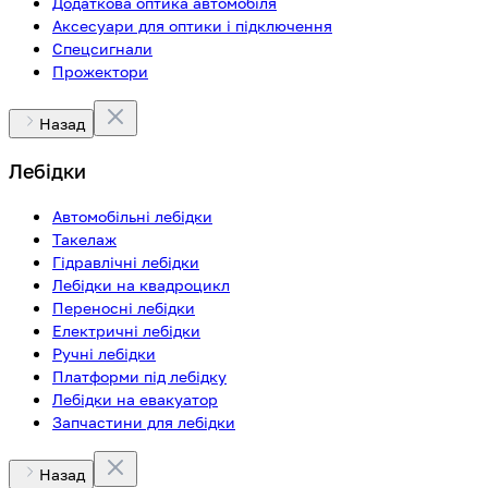
Додаткова оптика автомобіля
Аксесуари для оптики і підключення
Спецсигнали
Прожектори
Назад
Лебідки
Автомобільні лебідки
Такелаж
Гідравлічні лебідки
Лебідки на квадроцикл
Переносні лебідки
Електричні лебідки
Ручні лебідки
Платформи під лебідку
Лебідки на евакуатор
Запчастини для лебідки
Назад