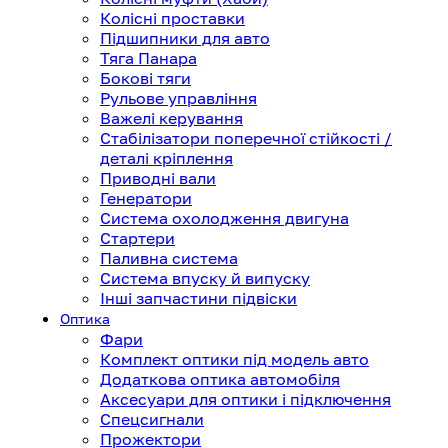
Колісні проставки
Підшипники для авто
Тяга Панара
Бокові тяги
Рульове управління
Важелі керування
Стабілізатори поперечної стійкості /
деталі кріплення
Приводні вали
Генератори
Система охолодження двигуна
Стартери
Паливна система
Система впуску й випуску
Інші запчастини підвіски
Оптика
Фари
Комплект оптики під модель авто
Додаткова оптика автомобіля
Аксесуари для оптики і підключення
Спецсигнали
Прожектори