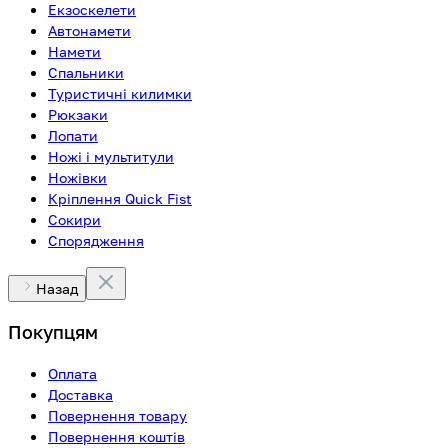
Екзоскелети
Автонамети
Намети
Спальники
Туристичні килимки
Рюкзаки
Лопати
Ножі і мультитули
Ножівки
Кріплення Quick Fist
Сокири
Спорядження
Назад
Покупцям
Оплата
Доставка
Повернення товару
Повернення коштів