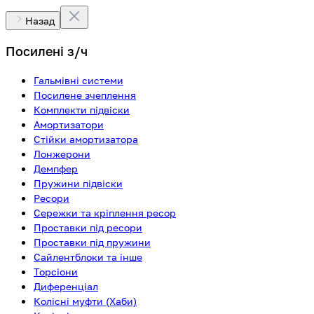
Назад
Посилені з/ч
Гальмівні системи
Посилене зчеплення
Комплекти підвіски
Амортизатори
Стійки амортизатора
Лонжерони
Демпфер
Пружини підвіски
Ресори
Сережки та кріплення ресор
Проставки під ресори
Проставки під пружини
Сайлентблоки та інше
Торсіони
Диференціал
Колісні муфти (Хаби)