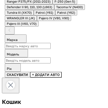
Ranger P375/PX (2011-2023)
F-250 (Gen 5)
Defender II 90, 110, 130 (L663)
Tacoma IV (N400)
Tundra III (XK70)
Patrol (Y61)
Patrol (Y62)
WRANGLER III (JK)
Pajero IV (V80, V90)
Pajero III (V60, V70)
Марка
Модель
Рік
СКАСУВАТИ
+ ДОДАТИ АВТО
Кошик