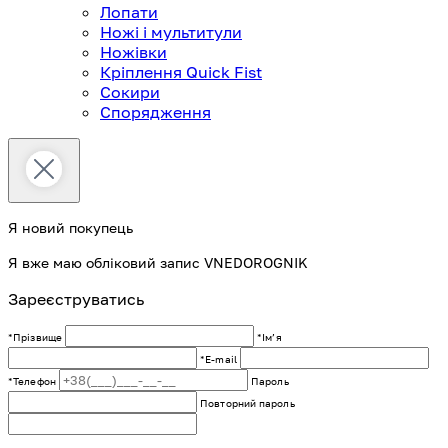
Лопати
Ножі і мультитули
Ножівки
Кріплення Quick Fist
Сокири
Спорядження
Я новий покупець
Я вже маю обліковий запис VNEDOROGNIK
Зареєструватись
*Прізвище
*Імʼя
*E-mail
*Телефон
Пароль
Повторний пароль