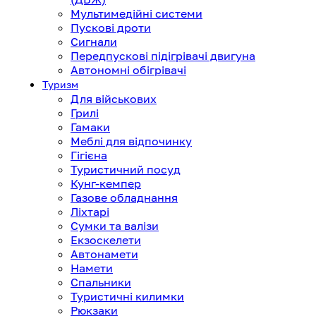
Мультимедійні системи
Пускові дроти
Сигнали
Передпускові підігрівачі двигуна
Автономні обігрівачі
Туризм
Для військових
Грилі
Гамаки
Меблі для відпочинку
Гігієна
Туристичний посуд
Кунг-кемпер
Газове обладнання
Ліхтарі
Сумки та валізи
Екзоскелети
Автонамети
Намети
Спальники
Туристичні килимки
Рюкзаки