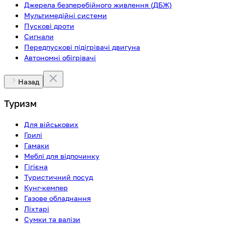
Джерела безперебійного живлення (ДБЖ)
Мультимедійні системи
Пускові дроти
Сигнали
Передпускові підігрівачі двигуна
Автономні обігрівачі
Назад
Туризм
Для військових
Грилі
Гамаки
Меблі для відпочинку
Гігієна
Туристичний посуд
Кунг-кемпер
Газове обладнання
Ліхтарі
Сумки та валізи