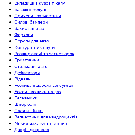
Вкладиші в кузов пікапу
Багажні модулі
Причепи і запчастини
Силові бампери
Захист днища
Фаркопи
Пороги для авто
Кенгурятник і дуги
Розширювачі та захист арок
Бризговики
Стилізація авто
Дефлектори
Відвали
Розкидачі дорожньої суміші
Бокси і кошики на дах
Багажники
Шноркеля
Паливні баки
Запчастини для квадроциклів
Мякий дах, тенти, стійки
Двері і дзеркала