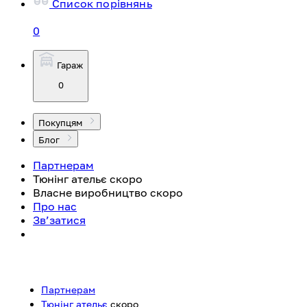
Список порівнянь
0
Гараж
0
Покупцям
Блог
Партнерам
Тюнінг ательє
скоро
Власне виробництво
скоро
Про нас
Зв’затися
Партнерам
Тюнінг ательє
скоро