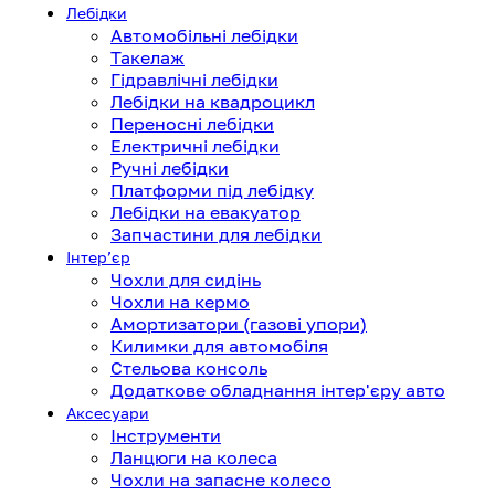
Лебідки
Автомобільні лебідки
Такелаж
Гідравлічні лебідки
Лебідки на квадроцикл
Переносні лебідки
Електричні лебідки
Ручні лебідки
Платформи під лебідку
Лебідки на евакуатор
Запчастини для лебідки
Інтерʼєр
Чохли для сидінь
Чохли на кермо
Амортизатори (газові упори)
Килимки для автомобіля
Стельова консоль
Додаткове обладнання інтер'єру авто
Аксесуари
Інструменти
Ланцюги на колеса
Чохли на запасне колесо