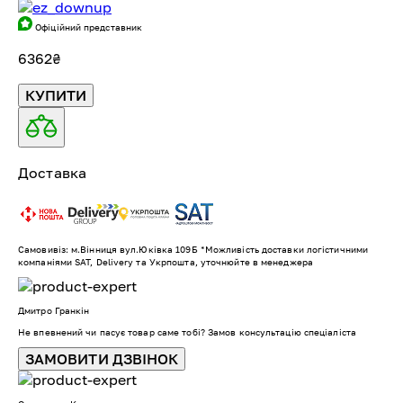
Офіційний представник
6362
₴
КУПИТИ
Доставка
Самовивіз: м.Вінниця вул.Юківка 109Б *Можливість доставки логістичними
компаніями SAT, Delivery та Укрпошта, уточнюйте в менеджера
Дмитро Гранкін
Не впевнений чи пасує товар саме тобі? Замов консультацію спеціаліста
ЗАМОВИТИ ДЗВІНОК