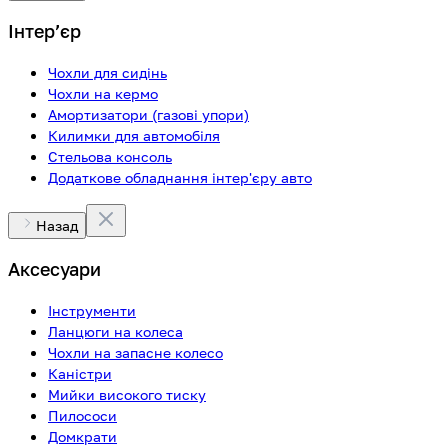
Інтерʼєр
Чохли для сидінь
Чохли на кермо
Амортизатори (газові упори)
Килимки для автомобіля
Стельова консоль
Додаткове обладнання інтер'єру авто
Назад
Аксесуари
Інструменти
Ланцюги на колеса
Чохли на запасне колесо
Каністри
Мийки високого тиску
Пилососи
Домкрати