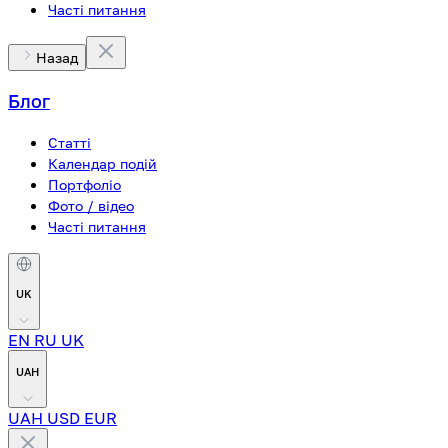
Часті питання
Назад
Блог
Статті
Календар подій
Портфоліо
Фото / відео
Часті питання
UK
EN
RU
UK
UAH
UAH
USD
EUR