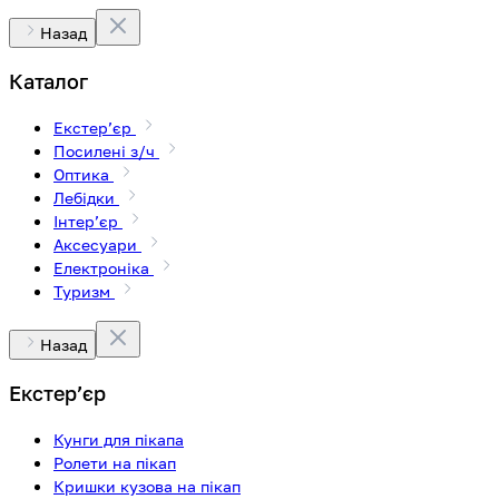
Назад
Каталог
Екстерʼєр
Посилені з/ч
Оптика
Лебідки
Інтерʼєр
Аксесуари
Електроніка
Туризм
Назад
Екстерʼєр
Кунги для пікапа
Ролети на пікап
Кришки кузова на пікап