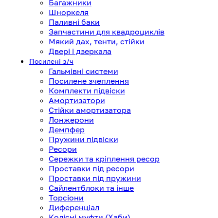
Багажники
Шноркеля
Паливні баки
Запчастини для квадроциклів
Мякий дах, тенти, стійки
Двері і дзеркала
Посилені з/ч
Гальмівні системи
Посилене зчеплення
Комплекти підвіски
Амортизатори
Стійки амортизатора
Лонжерони
Демпфер
Пружини підвіски
Ресори
Сережки та кріплення ресор
Проставки під ресори
Проставки під пружини
Сайлентблоки та інше
Торсіони
Диференціал
Колісні муфти (Хаби)