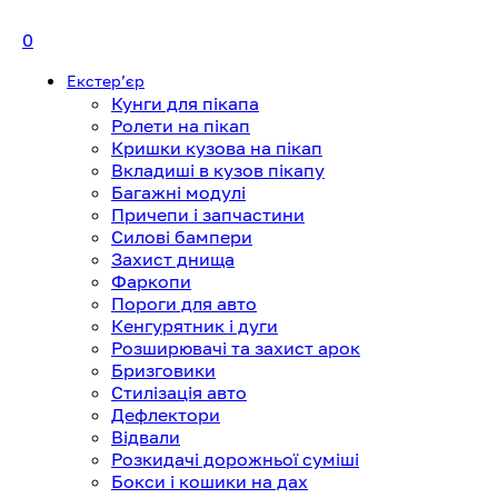
0
Екстерʼєр
Кунги для пікапа
Ролети на пікап
Кришки кузова на пікап
Вкладиші в кузов пікапу
Багажні модулі
Причепи і запчастини
Силові бампери
Захист днища
Фаркопи
Пороги для авто
Кенгурятник і дуги
Розширювачі та захист арок
Бризговики
Стилізація авто
Дефлектори
Відвали
Розкидачі дорожньої суміші
Бокси і кошики на дах