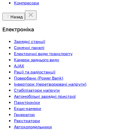
Компресори
Назад
Електроніка
Зарядні станції
Сонячні панелі
Електричні види транспорту
Камери заднього виду
AJAX
Рації та радіостанції
Повербанк (Power Bank)
Інвертори (перетворювачі напруги)
Стабілізатори напруги
Автомобільні зарядні пристрої
Парктроніки
Екшн-камери
Генератор
Реєстратори
Автохолодильники