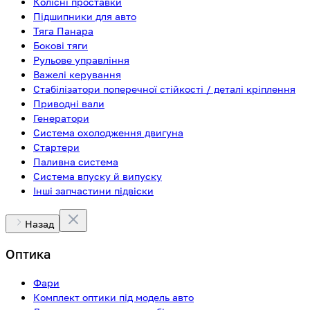
Колісні проставки
Підшипники для авто
Тяга Панара
Бокові тяги
Рульове управління
Важелі керування
Стабілізатори поперечної стійкості / деталі кріплення
Приводні вали
Генератори
Система охолодження двигуна
Стартери
Паливна система
Система впуску й випуску
Інші запчастини підвіски
Назад
Оптика
Фари
Комплект оптики під модель авто