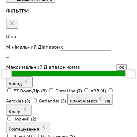
ФІЛЬТРИ
Ціна
Мінімальний Діапазон
—
Максимальний Діапазон
OK
Бренд
EZ-Down/Up
(8)
OmsaLine
(7)
ARB
(4)
Aeroklas
(3)
Getlander
(3)
ПОКАЗАТИ ВСІ
(6)
Колір
Чорний
(2)
Розташування
Задні
(4)
На багажник
(2)