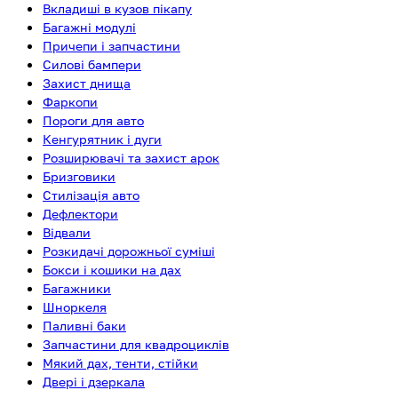
Вкладиші в кузов пікапу
Багажні модулі
Причепи і запчастини
Силові бампери
Захист днища
Фаркопи
Пороги для авто
Кенгурятник і дуги
Розширювачі та захист арок
Бризговики
Стилізація авто
Дефлектори
Відвали
Розкидачі дорожньої суміші
Бокси і кошики на дах
Багажники
Шноркеля
Паливні баки
Запчастини для квадроциклів
Мякий дах, тенти, стійки
Двері і дзеркала