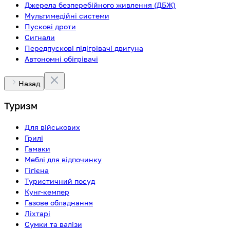
Джерела безперебійного живлення (ДБЖ)
Мультимедійні системи
Пускові дроти
Сигнали
Передпускові підігрівачі двигуна
Автономні обігрівачі
Назад
Туризм
Для військових
Грилі
Гамаки
Меблі для відпочинку
Гігієна
Туристичний посуд
Кунг-кемпер
Газове обладнання
Ліхтарі
Сумки та валізи