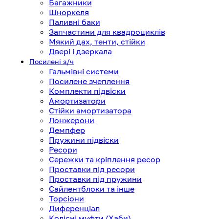
Багажники
Шноркеля
Паливні баки
Запчастини для квадроциклів
Мякий дах, тенти, стійки
Двері і дзеркала
Посилені з/ч
Гальмівні системи
Посилене зчеплення
Комплекти підвіски
Амортизатори
Стійки амортизатора
Лонжерони
Демпфер
Пружини підвіски
Ресори
Сережки та кріплення ресор
Проставки під ресори
Проставки під пружини
Сайлентблоки та інше
Торсіони
Диференціал
Колісні муфти (Хаби)