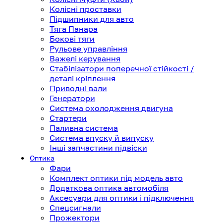
Колісні проставки
Підшипники для авто
Тяга Панара
Бокові тяги
Рульове управління
Важелі керування
Стабілізатори поперечної стійкості /
деталі кріплення
Приводні вали
Генератори
Система охолодження двигуна
Стартери
Паливна система
Система впуску й випуску
Інші запчастини підвіски
Оптика
Фари
Комплект оптики під модель авто
Додаткова оптика автомобіля
Аксесуари для оптики і підключення
Спецсигнали
Прожектори