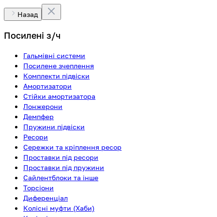
Назад
Посилені з/ч
Гальмівні системи
Посилене зчеплення
Комплекти підвіски
Амортизатори
Стійки амортизатора
Лонжерони
Демпфер
Пружини підвіски
Ресори
Сережки та кріплення ресор
Проставки під ресори
Проставки під пружини
Сайлентблоки та інше
Торсіони
Диференціал
Колісні муфти (Хаби)