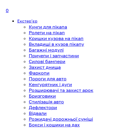
0
Екстерʼєр
Кунги для пікапа
Ролети на пікап
Кришки кузова на пікап
Вкладиші в кузов пікапу
Багажні модулі
Причепи і запчастини
Силові бампери
Захист днища
Фаркопи
Пороги для авто
Кенгурятник і дуги
Розширювачі та захист арок
Бризговики
Стилізація авто
Дефлектори
Відвали
Розкидачі дорожньої суміші
Бокси і кошики на дах