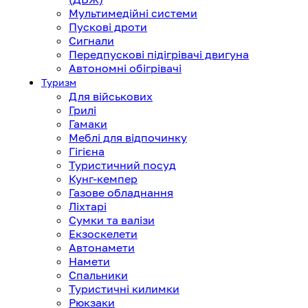
Мультимедійні системи
Пускові дроти
Сигнали
Передпускові підігрівачі двигуна
Автономні обігрівачі
Туризм
Для військових
Грилі
Гамаки
Меблі для відпочинку
Гігієна
Туристичний посуд
Кунг-кемпер
Газове обладнання
Ліхтарі
Сумки та валізи
Екзоскелети
Автонамети
Намети
Спальники
Туристичні килимки
Рюкзаки