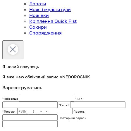
Лопати
Ножі і мультитули
Ножівки
Кріплення Quick Fist
Сокири
Спорядження
Я новий покупець
Я вже маю обліковий запис VNEDOROGNIK
Зареєструватись
*Прізвище
*Імʼя
*E-mail
*Телефон
Пароль
Повторний пароль