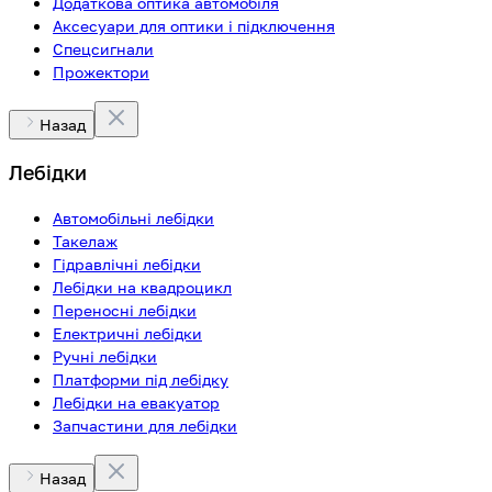
Додаткова оптика автомобіля
Аксесуари для оптики і підключення
Спецсигнали
Прожектори
Назад
Лебідки
Автомобільні лебідки
Такелаж
Гідравлічні лебідки
Лебідки на квадроцикл
Переносні лебідки
Електричні лебідки
Ручні лебідки
Платформи під лебідку
Лебідки на евакуатор
Запчастини для лебідки
Назад