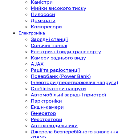
Каністри
Мийки високого тиску
Пилососи
Домкрати
Компресори
Електроніка
Зарядні станції
Сонячні панелі
Електричні види транспорту
Камери заднього виду
AJAX
Рації та радіостанції
Повербанк (Power Bank)
Інвертори (перетворювачі напруги)
Стабілізатори напруги
Автомобільні зарядні пристрої
Парктроніки
Екшн-камери
Генератор
Реєстратори
Автохолодильники
Джерела безперебійного живлення
(ДБЖ)