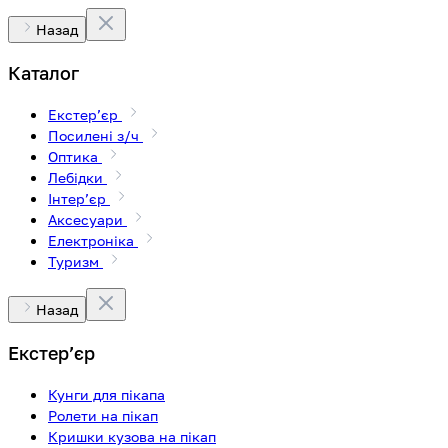
Назад
Каталог
Екстерʼєр
Посилені з/ч
Оптика
Лебідки
Інтерʼєр
Аксесуари
Електроніка
Туризм
Назад
Екстерʼєр
Кунги для пікапа
Ролети на пікап
Кришки кузова на пікап