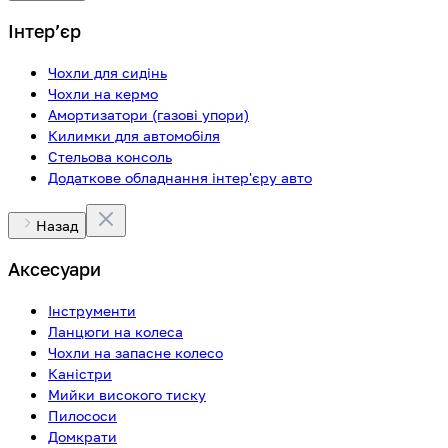
Інтерʼєр
Чохли для сидінь
Чохли на кермо
Амортизатори (газові упори)
Килимки для автомобіля
Стельова консоль
Додаткове обладнання інтер'єру авто
Назад
Аксесуари
Інструменти
Ланцюги на колеса
Чохли на запасне колесо
Каністри
Мийки високого тиску
Пилососи
Домкрати