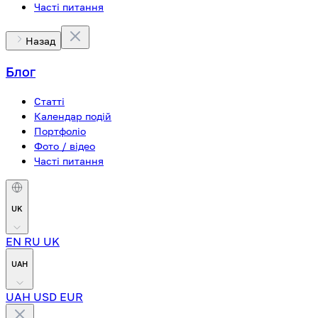
Часті питання
Назад
Блог
Статті
Календар подій
Портфоліо
Фото / відео
Часті питання
UK
EN
RU
UK
UAH
UAH
USD
EUR