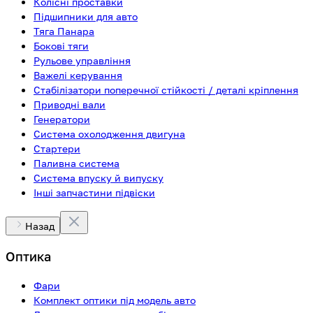
Колісні проставки
Підшипники для авто
Тяга Панара
Бокові тяги
Рульове управління
Важелі керування
Стабілізатори поперечної стійкості / деталі кріплення
Приводні вали
Генератори
Система охолодження двигуна
Стартери
Паливна система
Система впуску й випуску
Інші запчастини підвіски
Назад
Оптика
Фари
Комплект оптики під модель авто