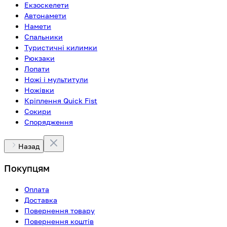
Екзоскелети
Автонамети
Намети
Спальники
Туристичні килимки
Рюкзаки
Лопати
Ножі і мультитули
Ножівки
Кріплення Quick Fist
Сокири
Спорядження
Назад
Покупцям
Оплата
Доставка
Повернення товару
Повернення коштів