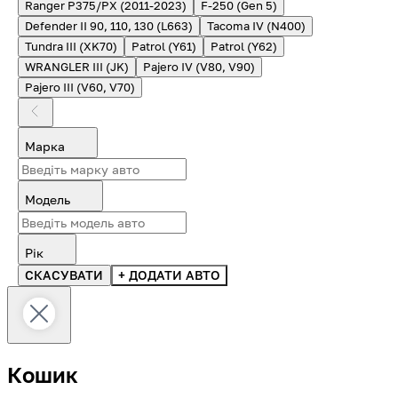
Ranger P375/PX (2011-2023)
F-250 (Gen 5)
Defender II 90, 110, 130 (L663)
Tacoma IV (N400)
Tundra III (XK70)
Patrol (Y61)
Patrol (Y62)
WRANGLER III (JK)
Pajero IV (V80, V90)
Pajero III (V60, V70)
Марка
Модель
Рік
СКАСУВАТИ
+ ДОДАТИ АВТО
Кошик