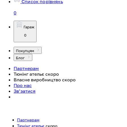
Список порівнянь
0
Гараж
0
Покупцям
Блог
Партнерам
Тюнінг ательє
скоро
Власне виробництво
скоро
Про нас
Зв’затися
Партнерам
Тюнінг ательє
скоро