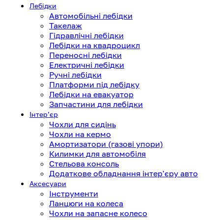
Лебідки
Автомобільні лебідки
Такелаж
Гідравлічні лебідки
Лебідки на квадроцикл
Переносні лебідки
Електричні лебідки
Ручні лебідки
Платформи під лебідку
Лебідки на евакуатор
Запчастини для лебідки
Інтерʼєр
Чохли для сидінь
Чохли на кермо
Амортизатори (газові упори)
Килимки для автомобіля
Стельова консоль
Додаткове обладнання інтер'єру авто
Аксесуари
Інструменти
Ланцюги на колеса
Чохли на запасне колесо