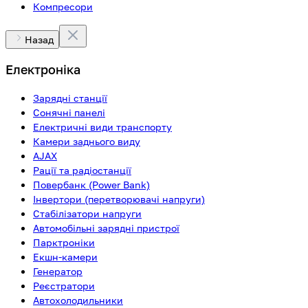
Компресори
Назад
Електроніка
Зарядні станції
Сонячні панелі
Електричні види транспорту
Камери заднього виду
AJAX
Рації та радіостанції
Повербанк (Power Bank)
Інвертори (перетворювачі напруги)
Стабілізатори напруги
Автомобільні зарядні пристрої
Парктроніки
Екшн-камери
Генератор
Реєстратори
Автохолодильники