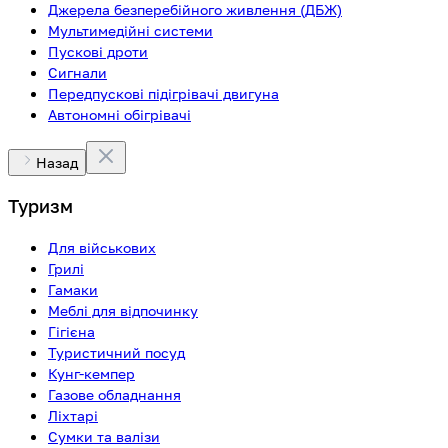
Джерела безперебійного живлення (ДБЖ)
Мультимедійні системи
Пускові дроти
Сигнали
Передпускові підігрівачі двигуна
Автономні обігрівачі
Назад
Туризм
Для військових
Грилі
Гамаки
Меблі для відпочинку
Гігієна
Туристичний посуд
Кунг-кемпер
Газове обладнання
Ліхтарі
Сумки та валізи