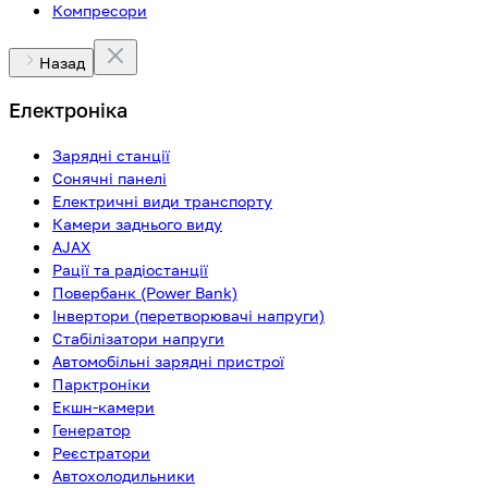
Компресори
Назад
Електроніка
Зарядні станції
Сонячні панелі
Електричні види транспорту
Камери заднього виду
AJAX
Рації та радіостанції
Повербанк (Power Bank)
Інвертори (перетворювачі напруги)
Стабілізатори напруги
Автомобільні зарядні пристрої
Парктроніки
Екшн-камери
Генератор
Реєстратори
Автохолодильники