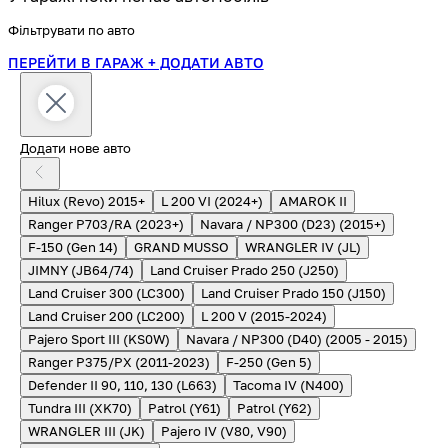
Фільтрувати по авто
ПЕРЕЙТИ В ГАРАЖ
+ ДОДАТИ АВТО
Додати нове авто
Hilux (Revo) 2015+
L 200 VI (2024+)
AMAROK II
Ranger P703/RA (2023+)
Navara / NP300 (D23) (2015+)
F-150 (Gen 14)
GRAND MUSSO
WRANGLER IV (JL)
JIMNY (JB64/74)
Land Cruiser Prado 250 (J250)
Land Cruiser 300 (LC300)
Land Cruiser Prado 150 (J150)
Land Cruiser 200 (LC200)
L 200 V (2015-2024)
Pajero Sport III (KS0W)
Navara / NP300 (D40) (2005 - 2015)
Ranger P375/PX (2011-2023)
F-250 (Gen 5)
Defender II 90, 110, 130 (L663)
Tacoma IV (N400)
Tundra III (XK70)
Patrol (Y61)
Patrol (Y62)
WRANGLER III (JK)
Pajero IV (V80, V90)