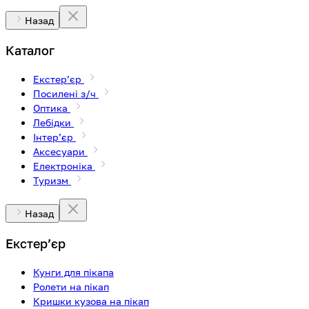
Назад
Каталог
Екстерʼєр
Посилені з/ч
Оптика
Лебідки
Інтерʼєр
Аксесуари
Електроніка
Туризм
Назад
Екстерʼєр
Кунги для пікапа
Ролети на пікап
Кришки кузова на пікап