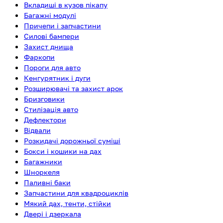
Вкладиші в кузов пікапу
Багажні модулі
Причепи і запчастини
Силові бампери
Захист днища
Фаркопи
Пороги для авто
Кенгурятник і дуги
Розширювачі та захист арок
Бризговики
Стилізація авто
Дефлектори
Відвали
Розкидачі дорожньої суміші
Бокси і кошики на дах
Багажники
Шноркеля
Паливні баки
Запчастини для квадроциклів
Мякий дах, тенти, стійки
Двері і дзеркала