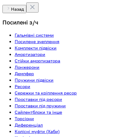
Назад
Посилені з/ч
Гальмівні системи
Посилене зчеплення
Комплекти підвіски
Амортизатори
Стійки амортизатора
Лонжерони
Демпфер
Пружини підвіски
Ресори
Сережки та кріплення ресор
Проставки під ресори
Проставки під пружини
Сайлентблоки та інше
Торсіони
Диференціал
Колісні муфти (Хаби)