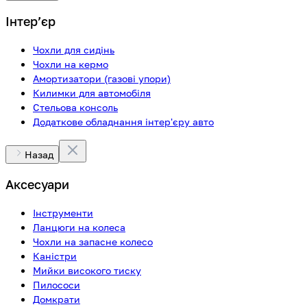
Інтерʼєр
Чохли для сидінь
Чохли на кермо
Амортизатори (газові упори)
Килимки для автомобіля
Стельова консоль
Додаткове обладнання інтер'єру авто
Назад
Аксесуари
Інструменти
Ланцюги на колеса
Чохли на запасне колесо
Каністри
Мийки високого тиску
Пилососи
Домкрати