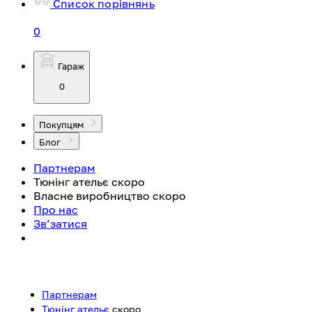
Список порівнянь
0
Гараж
0
Покупцям
Блог
Партнерам
Тюнінг ательє
скоро
Власне виробництво
скоро
Про нас
Зв’затися
Партнерам
Тюнінг ательє
скоро