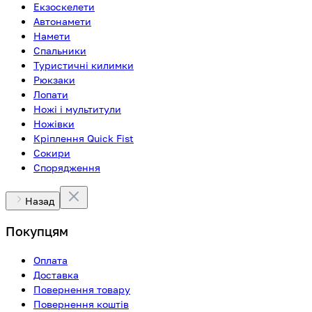
Екзоскелети
Автонамети
Намети
Спальники
Туристичні килимки
Рюкзаки
Лопати
Ножі і мультитули
Ножівки
Кріплення Quick Fist
Сокири
Спорядження
Назад
Покупцям
Оплата
Доставка
Повернення товару
Повернення коштів