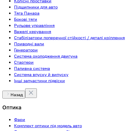
Колісні проставки
Підшипники для авто
Тяга Панара
Бокові тяги
Рульове управління
Важелі керування
Стабілізатори поперечної стійкості / деталі кріплення
Приводні вали
Генератори
Система охолодження двигуна
Стартери
Паливна система
Система впуску й випуску
Інші запчастини підвіски
Назад
Оптика
Фари
Комплект оптики під модель авто