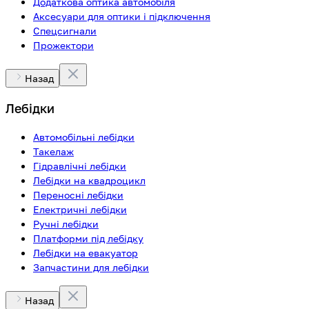
Додаткова оптика автомобіля
Аксесуари для оптики і підключення
Спецсигнали
Прожектори
Назад
Лебідки
Автомобільні лебідки
Такелаж
Гідравлічні лебідки
Лебідки на квадроцикл
Переносні лебідки
Електричні лебідки
Ручні лебідки
Платформи під лебідку
Лебідки на евакуатор
Запчастини для лебідки
Назад