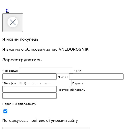
0
Я новий покупець
Я вже маю обліковий запис VNEDOROGNIK
Зареєструватись
*Прізвище
*Імʼя
*E-mail
*Телефон
Пароль
Повторний пароль
Паролі не співпадають
Погоджуюсь з політикою і умовами сайту