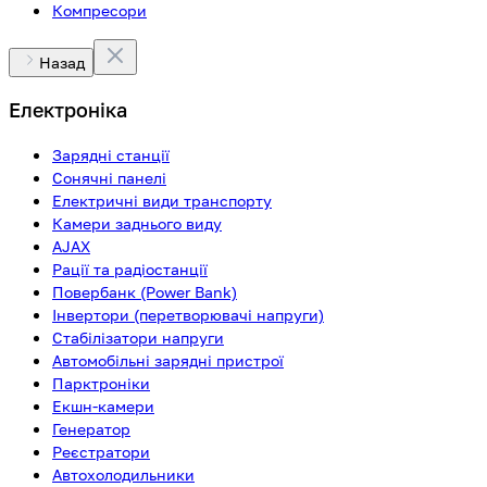
Компресори
Назад
Електроніка
Зарядні станції
Сонячні панелі
Електричні види транспорту
Камери заднього виду
AJAX
Рації та радіостанції
Повербанк (Power Bank)
Інвертори (перетворювачі напруги)
Стабілізатори напруги
Автомобільні зарядні пристрої
Парктроніки
Екшн-камери
Генератор
Реєстратори
Автохолодильники