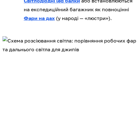
Світлодіодні led балки
або встановлюються
на експедиційний багажник як повноцінні
Фари на дах
(у народі — «люстри»).