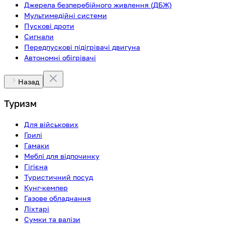
Джерела безперебійного живлення (ДБЖ)
Мультимедійні системи
Пускові дроти
Сигнали
Передпускові підігрівачі двигуна
Автономні обігрівачі
Назад
Туризм
Для військових
Грилі
Гамаки
Меблі для відпочинку
Гігієна
Туристичний посуд
Кунг-кемпер
Газове обладнання
Ліхтарі
Сумки та валізи