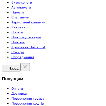
Екзоскелети
Автонамети
Намети
Спальники
Туристичні килимки
Рюкзаки
Лопати
Ножі і мультитули
Ножівки
Кріплення Quick Fist
Сокири
Спорядження
Назад
Покупцям
Оплата
Доставка
Повернення товару
Повернення коштів