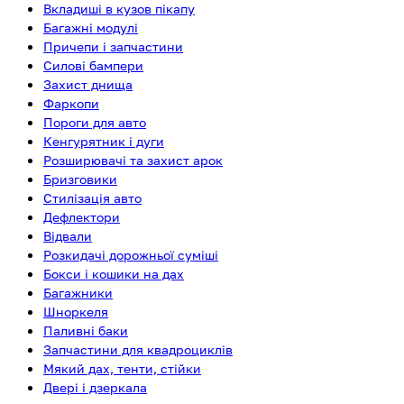
Вкладиші в кузов пікапу
Багажні модулі
Причепи і запчастини
Силові бампери
Захист днища
Фаркопи
Пороги для авто
Кенгурятник і дуги
Розширювачі та захист арок
Бризговики
Стилізація авто
Дефлектори
Відвали
Розкидачі дорожньої суміші
Бокси і кошики на дах
Багажники
Шноркеля
Паливні баки
Запчастини для квадроциклів
Мякий дах, тенти, стійки
Двері і дзеркала