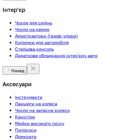
Інтерʼєр
Чохли для сидінь
Чохли на кермо
Амортизатори (газові упори)
Килимки для автомобіля
Стельова консоль
Додаткове обладнання інтер'єру авто
Назад
Аксесуари
Інструменти
Ланцюги на колеса
Чохли на запасне колесо
Каністри
Мийки високого тиску
Пилососи
Домкрати