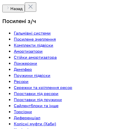
Назад
Посилені з/ч
Гальмівні системи
Посилене зчеплення
Комплекти підвіски
Амортизатори
Стійки амортизатора
Лонжерони
Демпфер
Пружини підвіски
Ресори
Сережки та кріплення ресор
Проставки під ресори
Проставки під пружини
Сайлентблоки та інше
Торсіони
Диференціал
Колісні муфти (Хаби)