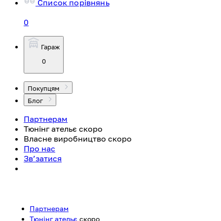
Список порівнянь
0
Гараж
0
Покупцям
Блог
Партнерам
Тюнінг ательє
скоро
Власне виробництво
скоро
Про нас
Зв’затися
Партнерам
Тюнінг ательє
скоро