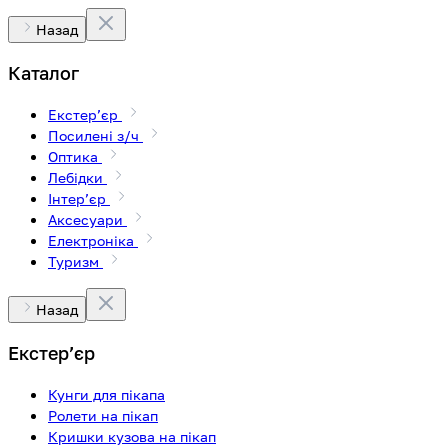
Назад
Каталог
Екстерʼєр
Посилені з/ч
Оптика
Лебідки
Інтерʼєр
Аксесуари
Електроніка
Туризм
Назад
Екстерʼєр
Кунги для пікапа
Ролети на пікап
Кришки кузова на пікап