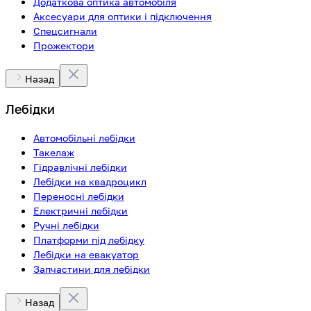
Додаткова оптика автомобіля
Аксесуари для оптики і підключення
Спецсигнали
Прожектори
Назад
Лебідки
Автомобільні лебідки
Такелаж
Гідравлічні лебідки
Лебідки на квадроцикл
Переносні лебідки
Електричні лебідки
Ручні лебідки
Платформи під лебідку
Лебідки на евакуатор
Запчастини для лебідки
Назад