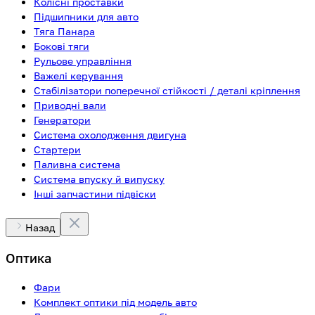
Колісні проставки
Підшипники для авто
Тяга Панара
Бокові тяги
Рульове управління
Важелі керування
Стабілізатори поперечної стійкості / деталі кріплення
Приводні вали
Генератори
Система охолодження двигуна
Стартери
Паливна система
Система впуску й випуску
Інші запчастини підвіски
Назад
Оптика
Фари
Комплект оптики під модель авто