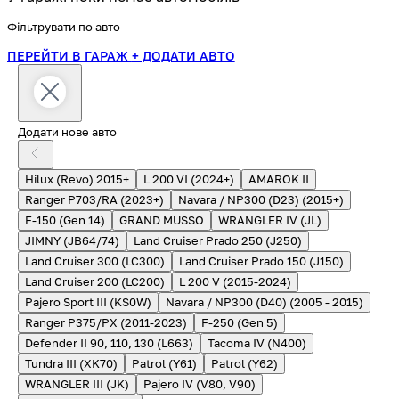
Фільтрувати по авто
ПЕРЕЙТИ В ГАРАЖ
+ ДОДАТИ АВТО
Додати нове авто
Hilux (Revo) 2015+
L 200 VI (2024+)
AMAROK II
Ranger P703/RA (2023+)
Navara / NP300 (D23) (2015+)
F-150 (Gen 14)
GRAND MUSSO
WRANGLER IV (JL)
JIMNY (JB64/74)
Land Cruiser Prado 250 (J250)
Land Cruiser 300 (LC300)
Land Cruiser Prado 150 (J150)
Land Cruiser 200 (LC200)
L 200 V (2015-2024)
Pajero Sport III (KS0W)
Navara / NP300 (D40) (2005 - 2015)
Ranger P375/PX (2011-2023)
F-250 (Gen 5)
Defender II 90, 110, 130 (L663)
Tacoma IV (N400)
Tundra III (XK70)
Patrol (Y61)
Patrol (Y62)
WRANGLER III (JK)
Pajero IV (V80, V90)