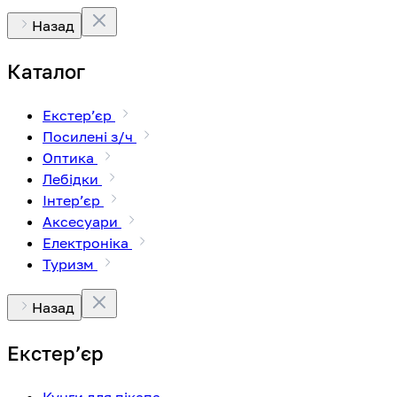
Назад
Каталог
Екстерʼєр
Посилені з/ч
Оптика
Лебідки
Інтерʼєр
Аксесуари
Електроніка
Туризм
Назад
Екстерʼєр