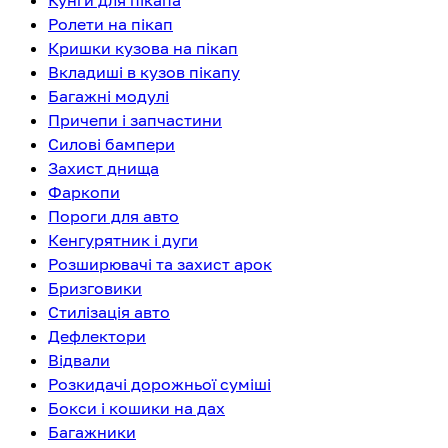
Кунги для пікапа
Ролети на пікап
Кришки кузова на пікап
Вкладиші в кузов пікапу
Багажні модулі
Причепи і запчастини
Силові бампери
Захист днища
Фаркопи
Пороги для авто
Кенгурятник і дуги
Розширювачі та захист арок
Бризговики
Стилізація авто
Дефлектори
Відвали
Розкидачі дорожньої суміші
Бокси і кошики на дах
Багажники