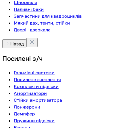
Шноркеля
Паливні баки
Запчастини для квадроциклів
Мякий дах, тенти, стійки
Двері і дзеркала
Назад
Посилені з/ч
Гальмівні системи
Посилене зчеплення
Комплекти підвіски
Амортизатори
Стійки амортизатора
Лонжерони
Демпфер
Пружини підвіски
Ресори