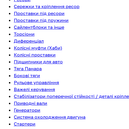
Сережки та кріплення ресор
Проставки під ресори
Проставки під пружини
Сайлентблоки та інше
Торсіони
Диференціал
Колісні муфти (Хаби)
Колісні проставки
Підшипники для авто
Тяга Панара
Бокові тяги
Рульове управління
Важелі керування
Стабілізатори поперечної стійкості / деталі кріпл
Приводні вали
Генератори
Система охолодження двигуна
Стартери