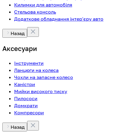
Килимки для автомобіля
Стельова консоль
Додаткове обладнання інтер'єру авто
Назад
Аксесуари
Інструменти
Ланцюги на колеса
Чохли на запасне колесо
Каністри
Мийки високого тиску
Пилососи
Домкрати
Компресори
Назад