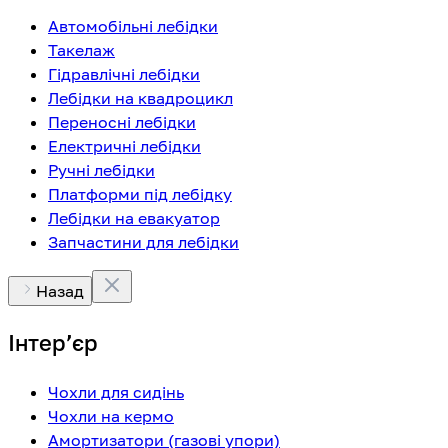
Автомобільні лебідки
Такелаж
Гідравлічні лебідки
Лебідки на квадроцикл
Переносні лебідки
Електричні лебідки
Ручні лебідки
Платформи під лебідку
Лебідки на евакуатор
Запчастини для лебідки
Назад
Інтерʼєр
Чохли для сидінь
Чохли на кермо
Амортизатори (газові упори)