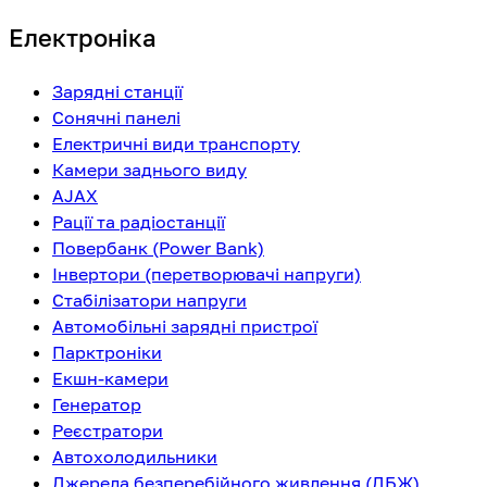
Електроніка
Зарядні станції
Сонячні панелі
Електричні види транспорту
Камери заднього виду
AJAX
Рації та радіостанції
Повербанк (Power Bank)
Інвертори (перетворювачі напруги)
Стабілізатори напруги
Автомобільні зарядні пристрої
Парктроніки
Екшн-камери
Генератор
Реєстратори
Автохолодильники
Джерела безперебійного живлення (ДБЖ)