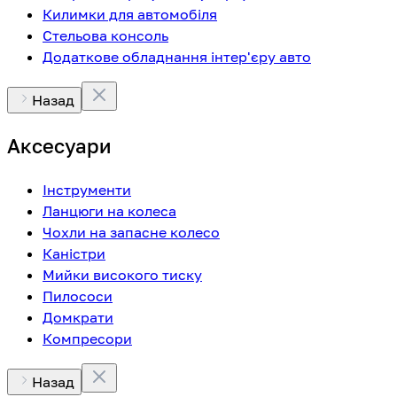
Килимки для автомобіля
Стельова консоль
Додаткове обладнання інтер'єру авто
Назад
Аксесуари
Інструменти
Ланцюги на колеса
Чохли на запасне колесо
Каністри
Мийки високого тиску
Пилососи
Домкрати
Компресори
Назад