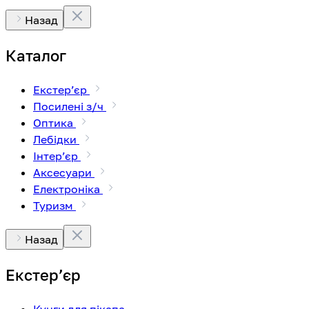
Назад
Каталог
Екстерʼєр
Посилені з/ч
Оптика
Лебідки
Інтерʼєр
Аксесуари
Електроніка
Туризм
Назад
Екстерʼєр