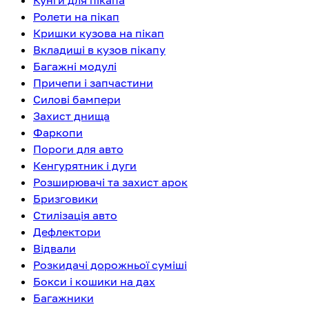
Кунги для пікапа
Ролети на пікап
Кришки кузова на пікап
Вкладиші в кузов пікапу
Багажні модулі
Причепи і запчастини
Силові бампери
Захист днища
Фаркопи
Пороги для авто
Кенгурятник і дуги
Розширювачі та захист арок
Бризговики
Стилізація авто
Дефлектори
Відвали
Розкидачі дорожньої суміші
Бокси і кошики на дах
Багажники