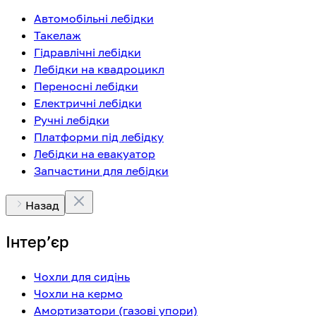
Автомобільні лебідки
Такелаж
Гідравлічні лебідки
Лебідки на квадроцикл
Переносні лебідки
Електричні лебідки
Ручні лебідки
Платформи під лебідку
Лебідки на евакуатор
Запчастини для лебідки
Назад
Інтерʼєр
Чохли для сидінь
Чохли на кермо
Амортизатори (газові упори)