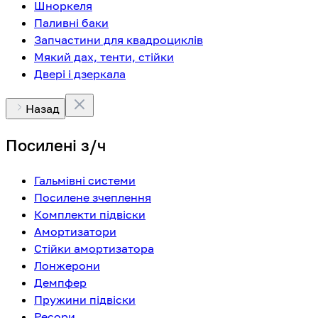
Шноркеля
Паливні баки
Запчастини для квадроциклів
Мякий дах, тенти, стійки
Двері і дзеркала
Назад
Посилені з/ч
Гальмівні системи
Посилене зчеплення
Комплекти підвіски
Амортизатори
Стійки амортизатора
Лонжерони
Демпфер
Пружини підвіски
Ресори