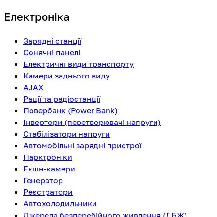
Електроніка
Зарядні станції
Сонячні панелі
Електричні види транспорту
Камери заднього виду
AJAX
Рації та радіостанції
Повербанк (Power Bank)
Інвертори (перетворювачі напруги)
Стабілізатори напруги
Автомобільні зарядні пристрої
Парктроніки
Екшн-камери
Генератор
Реєстратори
Автохолодильники
Джерела безперебійного живлення (ДБЖ)