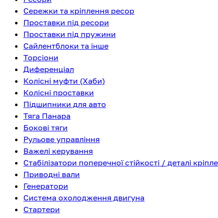
Сережки та кріплення ресор
Проставки під ресори
Проставки під пружини
Сайлентблоки та інше
Торсіони
Диференціал
Колісні муфти (Хаби)
Колісні проставки
Підшипники для авто
Тяга Панара
Бокові тяги
Рульове управління
Важелі керування
Стабілізатори поперечної стійкості / деталі кріпл
Приводні вали
Генератори
Система охолодження двигуна
Стартери