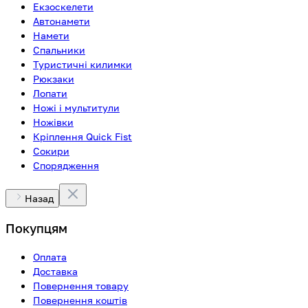
Екзоскелети
Автонамети
Намети
Спальники
Туристичні килимки
Рюкзаки
Лопати
Ножі і мультитули
Ножівки
Кріплення Quick Fist
Сокири
Спорядження
Назад
Покупцям
Оплата
Доставка
Повернення товару
Повернення коштів