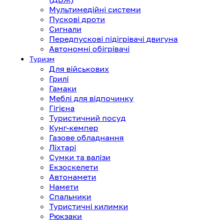
Мультимедійні системи
Пускові дроти
Сигнали
Передпускові підігрівачі двигуна
Автономні обігрівачі
Туризм
Для військових
Грилі
Гамаки
Меблі для відпочинку
Гігієна
Туристичний посуд
Кунг-кемпер
Газове обладнання
Ліхтарі
Сумки та валізи
Екзоскелети
Автонамети
Намети
Спальники
Туристичні килимки
Рюкзаки