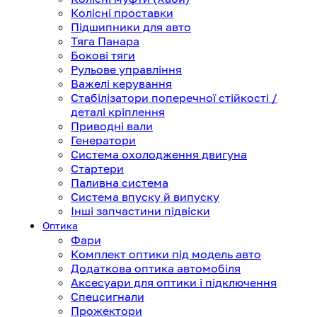
Колісні проставки
Підшипники для авто
Тяга Панара
Бокові тяги
Рульове управління
Важелі керування
Стабілізатори поперечної стійкості /
деталі кріплення
Приводні вали
Генератори
Система охолодження двигуна
Стартери
Паливна система
Система впуску й випуску
Інші запчастини підвіски
Оптика
Фари
Комплект оптики під модель авто
Додаткова оптика автомобіля
Аксесуари для оптики і підключення
Спецсигнали
Прожектори