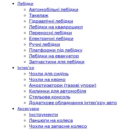
Лебідки
Автомобільні лебідки
Такелаж
Гідравлічні лебідки
Лебідки на квадроцикл
Переносні лебідки
Електричні лебідки
Ручні лебідки
Платформи під лебідку
Лебідки на евакуатор
Запчастини для лебідки
Інтерʼєр
Чохли для сидінь
Чохли на кермо
Амортизатори (газові упори)
Килимки для автомобіля
Стельова консоль
Додаткове обладнання інтер'єру авто
Аксесуари
Інструменти
Ланцюги на колеса
Чохли на запасне колесо