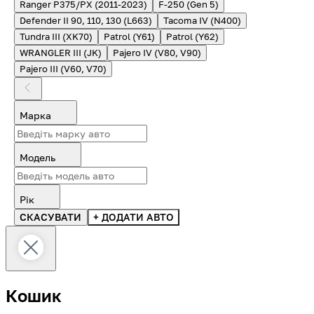
Ranger P375/PX (2011-2023)
F-250 (Gen 5)
Defender II 90, 110, 130 (L663)
Tacoma IV (N400)
Tundra III (XK70)
Patrol (Y61)
Patrol (Y62)
WRANGLER III (JK)
Pajero IV (V80, V90)
Pajero III (V60, V70)
Марка
Модель
Рік
СКАСУВАТИ
+ ДОДАТИ АВТО
Кошик