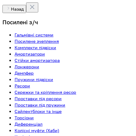
Назад
Посилені з/ч
Гальмівні системи
Посилене зчеплення
Комплекти підвіски
Амортизатори
Стійки амортизатора
Лонжерони
Демпфер
Пружини підвіски
Ресори
Сережки та кріплення ресор
Проставки під ресори
Проставки під пружини
Сайлентблоки та інше
Торсіони
Диференціал
Колісні муфти (Хаби)