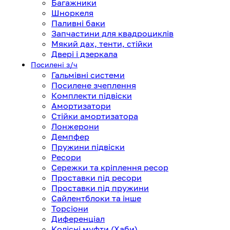
Багажники
Шноркеля
Паливні баки
Запчастини для квадроциклів
Мякий дах, тенти, стійки
Двері і дзеркала
Посилені з/ч
Гальмівні системи
Посилене зчеплення
Комплекти підвіски
Амортизатори
Стійки амортизатора
Лонжерони
Демпфер
Пружини підвіски
Ресори
Сережки та кріплення ресор
Проставки під ресори
Проставки під пружини
Сайлентблоки та інше
Торсіони
Диференціал
Колісні муфти (Хаби)