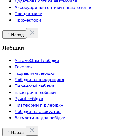
Додаткова оптика автомобіля
Аксесуари для оптики і підключення
Спецсигнали
Прожектори
Назад
Лебідки
Автомобільні лебідки
Такелаж
Гідравлічні лебідки
Лебідки на квадроцикл
Переносні лебідки
Електричні лебідки
Ручні лебідки
Платформи під лебідку
Лебідки на евакуатор
Запчастини для лебідки
Назад