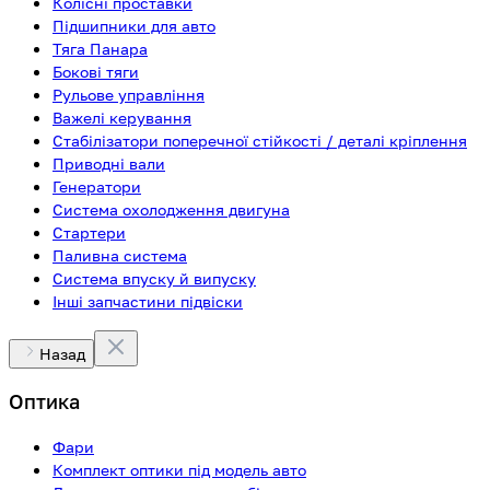
Колісні проставки
Підшипники для авто
Тяга Панара
Бокові тяги
Рульове управління
Важелі керування
Стабілізатори поперечної стійкості / деталі кріплення
Приводні вали
Генератори
Система охолодження двигуна
Стартери
Паливна система
Система впуску й випуску
Інші запчастини підвіски
Назад
Оптика
Фари
Комплект оптики під модель авто