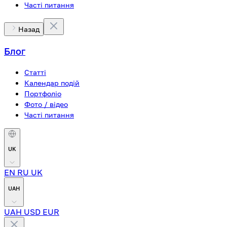
Часті питання
Назад
Блог
Статті
Календар подій
Портфоліо
Фото / відео
Часті питання
UK
EN
RU
UK
UAH
UAH
USD
EUR