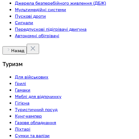
Джерела безперебійного живлення (ДБЖ)
Мультимедійні системи
Пускові дроти
Сигнали
Передпускові підігрівачі двигуна
Автономні обігрівачі
Назад
Туризм
Для військових
Грилі
Гамаки
Меблі для відпочинку
Гігієна
Туристичний посуд
Кунг-кемпер
Газове обладнання
Ліхтарі
Сумки та валізи