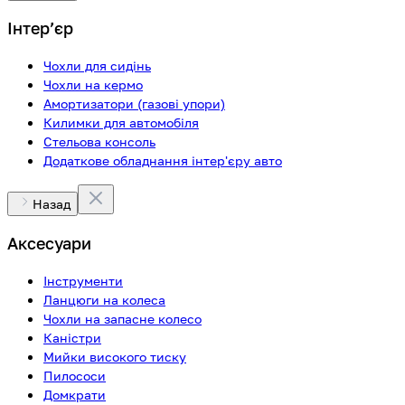
Інтерʼєр
Чохли для сидінь
Чохли на кермо
Амортизатори (газові упори)
Килимки для автомобіля
Стельова консоль
Додаткове обладнання інтер'єру авто
Назад
Аксесуари
Інструменти
Ланцюги на колеса
Чохли на запасне колесо
Каністри
Мийки високого тиску
Пилососи
Домкрати