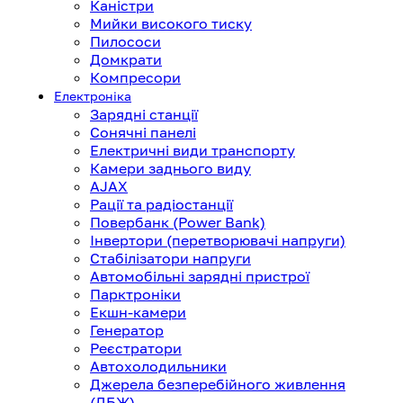
Каністри
Мийки високого тиску
Пилососи
Домкрати
Компресори
Електроніка
Зарядні станції
Сонячні панелі
Електричні види транспорту
Камери заднього виду
AJAX
Рації та радіостанції
Повербанк (Power Bank)
Інвертори (перетворювачі напруги)
Стабілізатори напруги
Автомобільні зарядні пристрої
Парктроніки
Екшн-камери
Генератор
Реєстратори
Автохолодильники
Джерела безперебійного живлення
(ДБЖ)