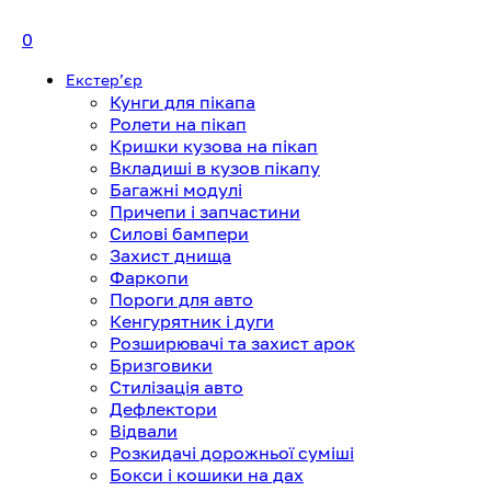
0
Екстерʼєр
Кунги для пікапа
Ролети на пікап
Кришки кузова на пікап
Вкладиші в кузов пікапу
Багажні модулі
Причепи і запчастини
Силові бампери
Захист днища
Фаркопи
Пороги для авто
Кенгурятник і дуги
Розширювачі та захист арок
Бризговики
Стилізація авто
Дефлектори
Відвали
Розкидачі дорожньої суміші
Бокси і кошики на дах