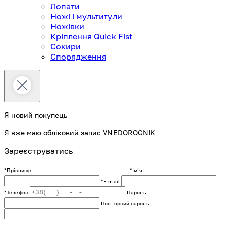
Лопати
Ножі і мультитули
Ножівки
Кріплення Quick Fist
Сокири
Спорядження
Я новий покупець
Я вже маю обліковий запис VNEDOROGNIK
Зареєструватись
*Прізвище
*Імʼя
*E-mail
*Телефон
Пароль
Повторний пароль