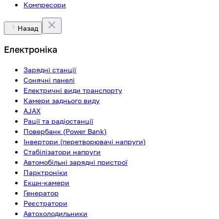
Компресори
Назад
Електроніка
Зарядні станції
Сонячні панелі
Електричні види транспорту
Камери заднього виду
AJAX
Рації та радіостанції
Повербанк (Power Bank)
Інвертори (перетворювачі напруги)
Стабілізатори напруги
Автомобільні зарядні пристрої
Парктроніки
Екшн-камери
Генератор
Реєстратори
Автохолодильники