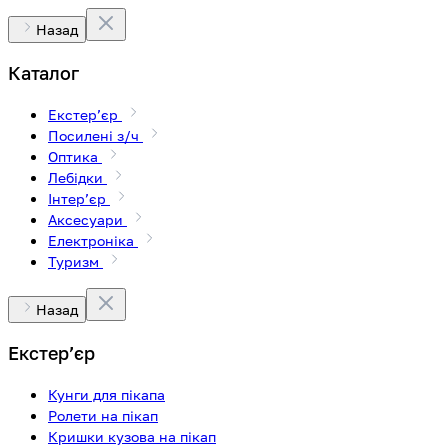
Назад
Каталог
Екстерʼєр
Посилені з/ч
Оптика
Лебідки
Інтерʼєр
Аксесуари
Електроніка
Туризм
Назад
Екстерʼєр
Кунги для пікапа
Ролети на пікап
Кришки кузова на пікап