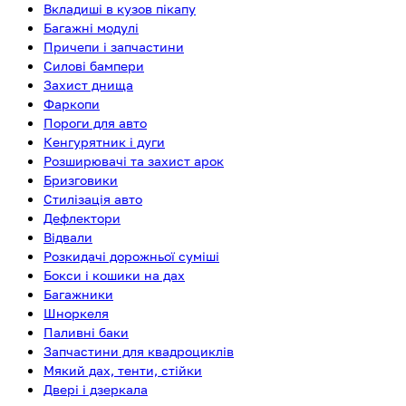
Вкладиші в кузов пікапу
Багажні модулі
Причепи і запчастини
Силові бампери
Захист днища
Фаркопи
Пороги для авто
Кенгурятник і дуги
Розширювачі та захист арок
Бризговики
Стилізація авто
Дефлектори
Відвали
Розкидачі дорожньої суміші
Бокси і кошики на дах
Багажники
Шноркеля
Паливні баки
Запчастини для квадроциклів
Мякий дах, тенти, стійки
Двері і дзеркала