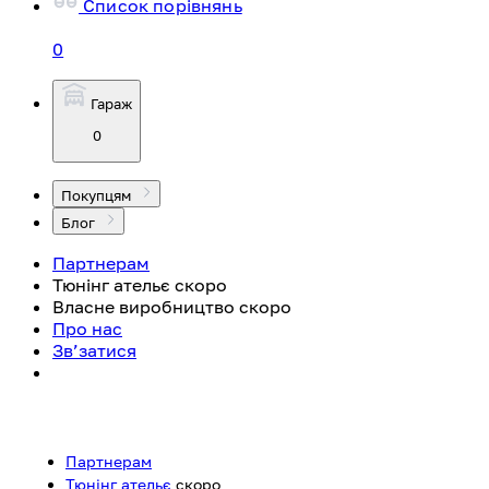
Список порівнянь
0
Гараж
0
Покупцям
Блог
Партнерам
Тюнінг ательє
скоро
Власне виробництво
скоро
Про нас
Зв’затися
Партнерам
Тюнінг ательє
скоро