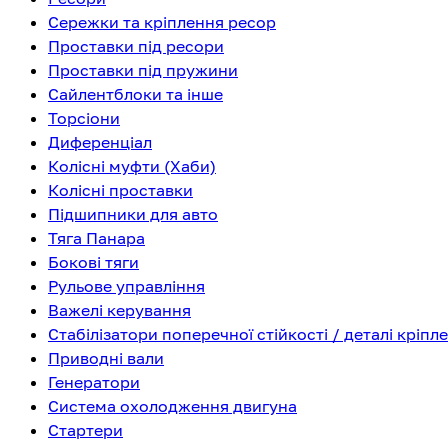
Сережки та кріплення ресор
Проставки під ресори
Проставки під пружини
Сайлентблоки та інше
Торсіони
Диференціал
Колісні муфти (Хаби)
Колісні проставки
Підшипники для авто
Тяга Панара
Бокові тяги
Рульове управління
Важелі керування
Стабілізатори поперечної стійкості / деталі кріпл
Приводні вали
Генератори
Система охолодження двигуна
Стартери