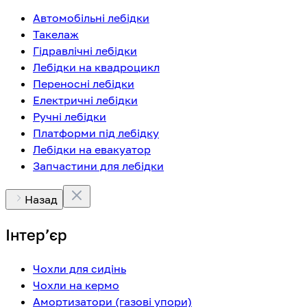
Автомобільні лебідки
Такелаж
Гідравлічні лебідки
Лебідки на квадроцикл
Переносні лебідки
Електричні лебідки
Ручні лебідки
Платформи під лебідку
Лебідки на евакуатор
Запчастини для лебідки
Назад
Інтерʼєр
Чохли для сидінь
Чохли на кермо
Амортизатори (газові упори)