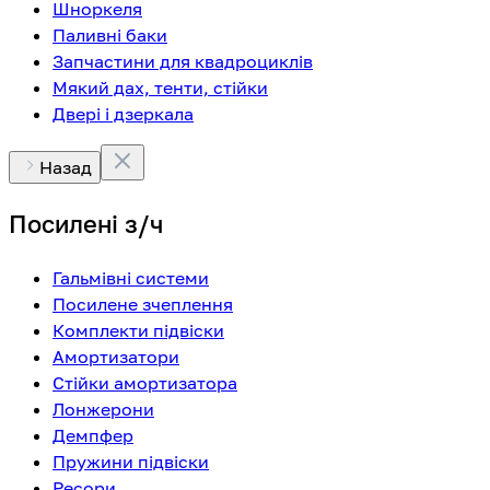
Шноркеля
Паливні баки
Запчастини для квадроциклів
Мякий дах, тенти, стійки
Двері і дзеркала
Назад
Посилені з/ч
Гальмівні системи
Посилене зчеплення
Комплекти підвіски
Амортизатори
Стійки амортизатора
Лонжерони
Демпфер
Пружини підвіски
Ресори