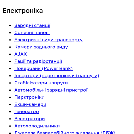
Електроніка
Зарядні станції
Сонячні панелі
Електричні види транспорту
Камери заднього виду
AJAX
Рації та радіостанції
Повербанк (Power Bank)
Інвертори (перетворювачі напруги)
Стабілізатори напруги
Автомобільні зарядні пристрої
Парктроніки
Екшн-камери
Генератор
Реєстратори
Автохолодильники
Джерела безперебійного живлення (ДБЖ)