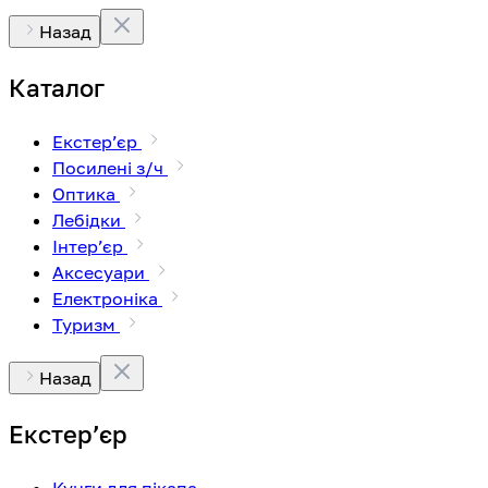
Назад
Каталог
Екстерʼєр
Посилені з/ч
Оптика
Лебідки
Інтерʼєр
Аксесуари
Електроніка
Туризм
Назад
Екстерʼєр