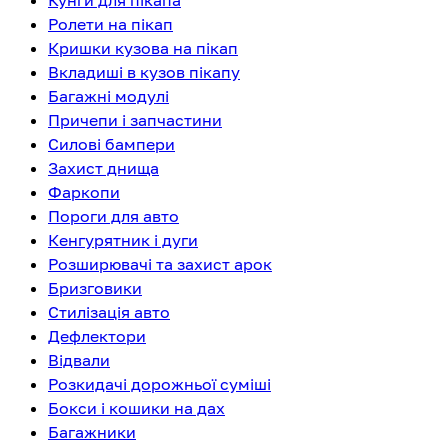
Кунги для пікапа
Ролети на пікап
Кришки кузова на пікап
Вкладиші в кузов пікапу
Багажні модулі
Причепи і запчастини
Силові бампери
Захист днища
Фаркопи
Пороги для авто
Кенгурятник і дуги
Розширювачі та захист арок
Бризговики
Стилізація авто
Дефлектори
Відвали
Розкидачі дорожньої суміші
Бокси і кошики на дах
Багажники