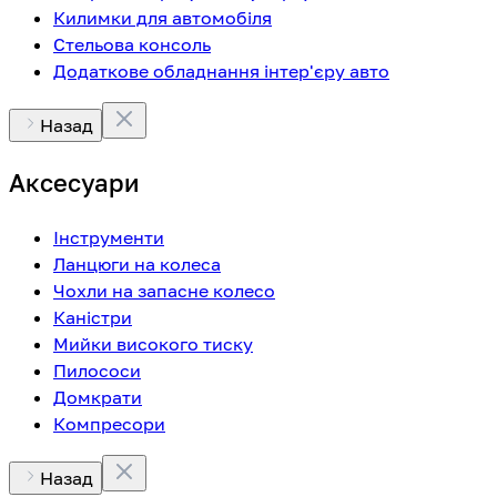
Килимки для автомобіля
Стельова консоль
Додаткове обладнання інтер'єру авто
Назад
Аксесуари
Інструменти
Ланцюги на колеса
Чохли на запасне колесо
Каністри
Мийки високого тиску
Пилососи
Домкрати
Компресори
Назад