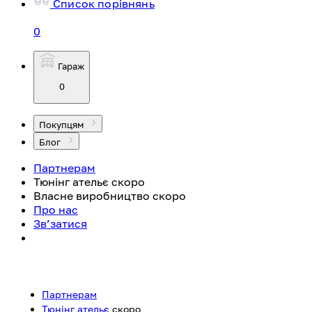
Список порівнянь
0
Гараж
0
Покупцям
Блог
Партнерам
Тюнінг ательє
скоро
Власне виробництво
скоро
Про нас
Зв’затися
Партнерам
Тюнінг ательє
скоро