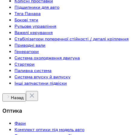
Колісні проставки
Підшипники для авто
Тяга Панара
Бокові тяги
Рульове управління
Важелі керування
Стабілізатори поперечної стійкості / деталі кріплення
Приводні вали
Генератори
Система охолодження двигуна
Стартери
Паливна система
Система впуску й випуску
Інші запчастини підвіски
Назад
Оптика
Фари
Комплект оптики під модель авто