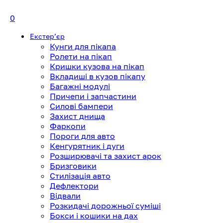
0
Екстерʼєр
Кунги для пікапа
Ролети на пікап
Кришки кузова на пікап
Вкладиші в кузов пікапу
Багажні модулі
Причепи і запчастини
Силові бампери
Захист днища
Фаркопи
Пороги для авто
Кенгурятник і дуги
Розширювачі та захист арок
Бризговики
Стилізація авто
Дефлектори
Відвали
Розкидачі дорожньої суміші
Бокси і кошики на дах