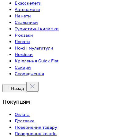
Екзоскелети
Автонамети
Намети
Спальники
Туристичні килимки
Рюкзаки
Лопати
Ножі і мультитули
Ножівки
Кріплення Quick Fist
Сокири
Спорядження
Назад
Покупцям
Оплата
Доставка
Повернення товару
Повернення коштів