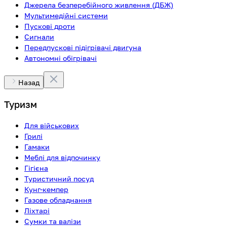
Джерела безперебійного живлення (ДБЖ)
Мультимедійні системи
Пускові дроти
Сигнали
Передпускові підігрівачі двигуна
Автономні обігрівачі
Назад
Туризм
Для військових
Грилі
Гамаки
Меблі для відпочинку
Гігієна
Туристичний посуд
Кунг-кемпер
Газове обладнання
Ліхтарі
Сумки та валізи