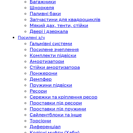
Багажники
Шноркеля
Паливні баки
Запчастини для квадроциклів
Мякий дах, тенти, стійки
Двері і дзеркала
Посилені з/ч
Гальмівні системи
Посилене зчеплення
Комплекти підвіски
Амортизатори
Стійки амортизатора
Лонжерони
Демпфер
Пружини підвіски
Ресори
Сережки та кріплення ресор
Проставки під ресори
Проставки під пружини
Сайлентблоки та інше
Торсіони
Диференціал
Колісні муфти (Хаби)