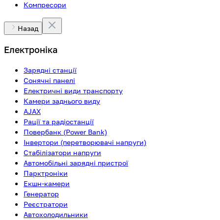
Компресори
Назад
Електроніка
Зарядні станції
Сонячні панелі
Електричні види транспорту
Камери заднього виду
AJAX
Рації та радіостанції
Повербанк (Power Bank)
Інвертори (перетворювачі напруги)
Стабілізатори напруги
Автомобільні зарядні пристрої
Парктроніки
Екшн-камери
Генератор
Реєстратори
Автохолодильники