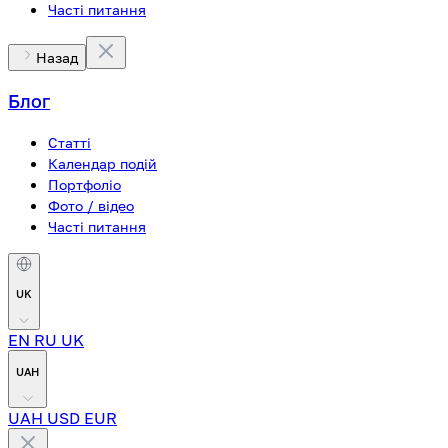
Часті питання
Назад
Блог
Статті
Календар подій
Портфоліо
Фото / відео
Часті питання
UK
EN
RU
UK
UAH
UAH
USD
EUR