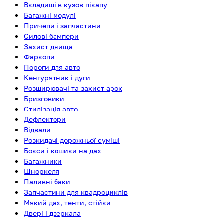
Вкладиші в кузов пікапу
Багажні модулі
Причепи і запчастини
Силові бампери
Захист днища
Фаркопи
Пороги для авто
Кенгурятник і дуги
Розширювачі та захист арок
Бризговики
Стилізація авто
Дефлектори
Відвали
Розкидачі дорожньої суміші
Бокси і кошики на дах
Багажники
Шноркеля
Паливні баки
Запчастини для квадроциклів
Мякий дах, тенти, стійки
Двері і дзеркала