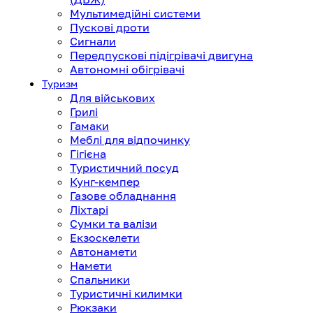
Мультимедійні системи
Пускові дроти
Сигнали
Передпускові підігрівачі двигуна
Автономні обігрівачі
Туризм
Для військових
Грилі
Гамаки
Меблі для відпочинку
Гігієна
Туристичний посуд
Кунг-кемпер
Газове обладнання
Ліхтарі
Сумки та валізи
Екзоскелети
Автонамети
Намети
Спальники
Туристичні килимки
Рюкзаки