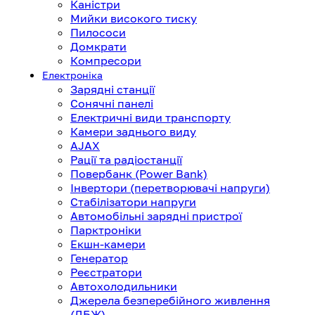
Каністри
Мийки високого тиску
Пилососи
Домкрати
Компресори
Електроніка
Зарядні станції
Сонячні панелі
Електричні види транспорту
Камери заднього виду
AJAX
Рації та радіостанції
Повербанк (Power Bank)
Інвертори (перетворювачі напруги)
Стабілізатори напруги
Автомобільні зарядні пристрої
Парктроніки
Екшн-камери
Генератор
Реєстратори
Автохолодильники
Джерела безперебійного живлення
(ДБЖ)