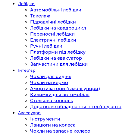
Лебідки
Автомобільні лебідки
Такелаж
Гідравлічні лебідки
Лебідки на квадроцикл
Переносні лебідки
Електричні лебідки
Ручні лебідки
Платформи під лебідку
Лебідки на евакуатор
Запчастини для лебідки
Інтерʼєр
Чохли для сидінь
Чохли на кермо
Амортизатори (газові упори)
Килимки для автомобіля
Стельова консоль
Додаткове обладнання інтер'єру авто
Аксесуари
Інструменти
Ланцюги на колеса
Чохли на запасне колесо