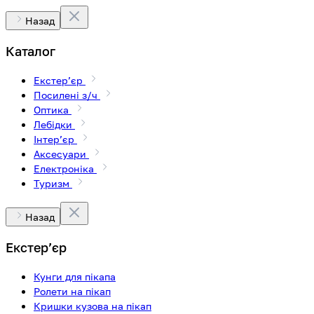
Назад
Каталог
Екстерʼєр
Посилені з/ч
Оптика
Лебідки
Інтерʼєр
Аксесуари
Електроніка
Туризм
Назад
Екстерʼєр
Кунги для пікапа
Ролети на пікап
Кришки кузова на пікап