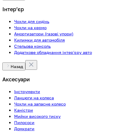
Інтерʼєр
Чохли для сидінь
Чохли на кермо
Амортизатори (газові упори)
Килимки для автомобіля
Стельова консоль
Додаткове обладнання інтер'єру авто
Назад
Аксесуари
Інструменти
Ланцюги на колеса
Чохли на запасне колесо
Каністри
Мийки високого тиску
Пилососи
Домкрати