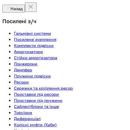
Назад
Посилені з/ч
Гальмівні системи
Посилене зчеплення
Комплекти підвіски
Амортизатори
Стійки амортизатора
Лонжерони
Демпфер
Пружини підвіски
Ресори
Сережки та кріплення ресор
Проставки під ресори
Проставки під пружини
Сайлентблоки та інше
Торсіони
Диференціал
Колісні муфти (Хаби)