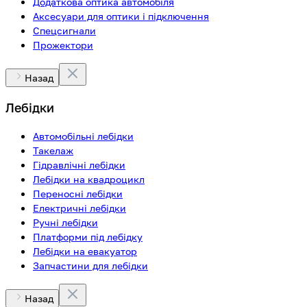
Додаткова оптика автомобіля
Аксесуари для оптики і підключення
Спецсигнали
Прожектори
Назад
Лебідки
Автомобільні лебідки
Такелаж
Гідравлічні лебідки
Лебідки на квадроцикл
Переносні лебідки
Електричні лебідки
Ручні лебідки
Платформи під лебідку
Лебідки на евакуатор
Запчастини для лебідки
Назад