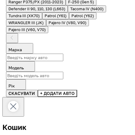
Ranger P375/PX (2011-2023)
F-250 (Gen 5)
Defender II 90, 110, 130 (L663)
Tacoma IV (N400)
Tundra III (XK70)
Patrol (Y61)
Patrol (Y62)
WRANGLER III (JK)
Pajero IV (V80, V90)
Pajero III (V60, V70)
Марка
Модель
Рік
СКАСУВАТИ
+ ДОДАТИ АВТО
Кошик