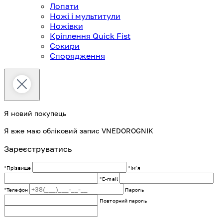
Лопати
Ножі і мультитули
Ножівки
Кріплення Quick Fist
Сокири
Спорядження
Я новий покупець
Я вже маю обліковий запис VNEDOROGNIK
Зареєструватись
*Прізвище
*Імʼя
*E-mail
*Телефон
Пароль
Повторний пароль