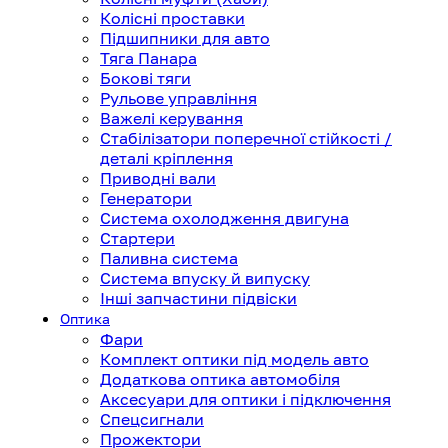
Колісні проставки
Підшипники для авто
Тяга Панара
Бокові тяги
Рульове управління
Важелі керування
Стабілізатори поперечної стійкості /
деталі кріплення
Приводні вали
Генератори
Система охолодження двигуна
Стартери
Паливна система
Система впуску й випуску
Інші запчастини підвіски
Оптика
Фари
Комплект оптики під модель авто
Додаткова оптика автомобіля
Аксесуари для оптики і підключення
Спецсигнали
Прожектори