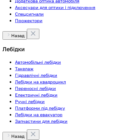
Додаткова оптика автомобіля
Аксесуари для оптики і підключення
Спецсигнали
Прожектори
Назад
Лебідки
Автомобільні лебідки
Такелаж
Гідравлічні лебідки
Лебідки на квадроцикл
Переносні лебідки
Електричні лебідки
Ручні лебідки
Платформи під лебідку
Лебідки на евакуатор
Запчастини для лебідки
Назад