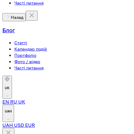
Часті питання
Назад
Блог
Статті
Календар подій
Портфоліо
Фото / відео
Часті питання
UK
EN
RU
UK
UAH
UAH
USD
EUR