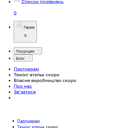
Список порівнянь
0
Гараж
0
Покупцям
Блог
Партнерам
Тюнінг ательє
скоро
Власне виробництво
скоро
Про нас
Зв’затися
Партнерам
Тюнінг ательє
скоро