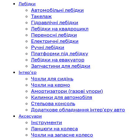
Лебідки
Автомобільні лебідки
Такелаж
Гідравлічні лебідки
Лебідки на квадроцикл
Переносні лебідки
Електричні лебідки
Ручні лебідки
Платформи під лебідку
Лебідки на евакуатор
Запчастини для лебідки
Інтерʼєр
Чохли для сидінь
Чохли на кермо
Амортизатори (газові упори)
Килимки для автомобіля
Стельова консоль
Додаткове обладнання інтер'єру авто
Аксесуари
Інструменти
Ланцюги на колеса
Чохли на запасне колесо