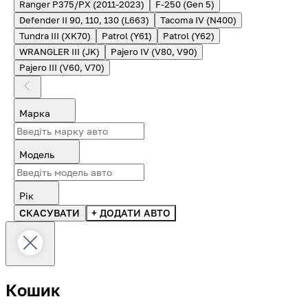
Ranger P375/PX (2011-2023)
F-250 (Gen 5)
Defender II 90, 110, 130 (L663)
Tacoma IV (N400)
Tundra III (XK70)
Patrol (Y61)
Patrol (Y62)
WRANGLER III (JK)
Pajero IV (V80, V90)
Pajero III (V60, V70)
Марка
Модель
Рік
СКАСУВАТИ
+ ДОДАТИ АВТО
Кошик