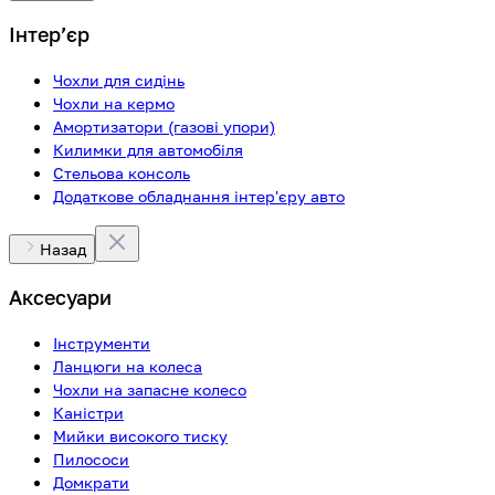
Інтерʼєр
Чохли для сидінь
Чохли на кермо
Амортизатори (газові упори)
Килимки для автомобіля
Стельова консоль
Додаткове обладнання інтер'єру авто
Назад
Аксесуари
Інструменти
Ланцюги на колеса
Чохли на запасне колесо
Каністри
Мийки високого тиску
Пилососи
Домкрати