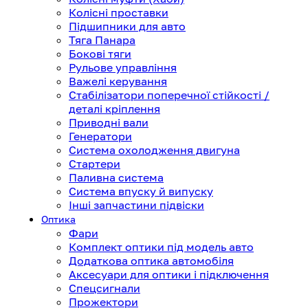
Колісні проставки
Підшипники для авто
Тяга Панара
Бокові тяги
Рульове управління
Важелі керування
Стабілізатори поперечної стійкості /
деталі кріплення
Приводні вали
Генератори
Система охолодження двигуна
Стартери
Паливна система
Система впуску й випуску
Інші запчастини підвіски
Оптика
Фари
Комплект оптики під модель авто
Додаткова оптика автомобіля
Аксесуари для оптики і підключення
Спецсигнали
Прожектори