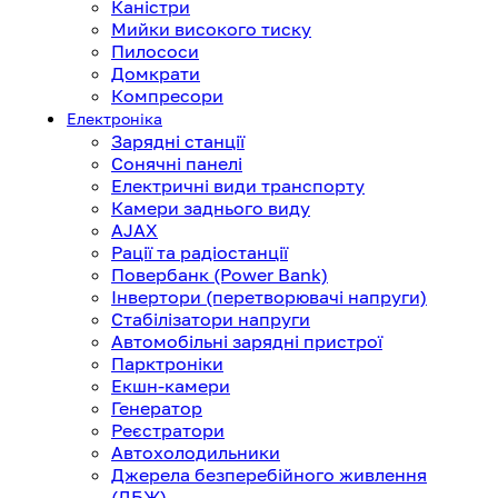
Каністри
Мийки високого тиску
Пилососи
Домкрати
Компресори
Електроніка
Зарядні станції
Сонячні панелі
Електричні види транспорту
Камери заднього виду
AJAX
Рації та радіостанції
Повербанк (Power Bank)
Інвертори (перетворювачі напруги)
Стабілізатори напруги
Автомобільні зарядні пристрої
Парктроніки
Екшн-камери
Генератор
Реєстратори
Автохолодильники
Джерела безперебійного живлення
(ДБЖ)