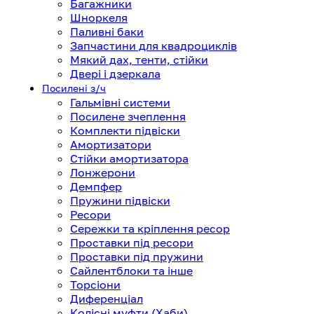
Багажники
Шноркеля
Паливні баки
Запчастини для квадроциклів
Мякий дах, тенти, стійки
Двері і дзеркала
Посилені з/ч
Гальмівні системи
Посилене зчеплення
Комплекти підвіски
Амортизатори
Стійки амортизатора
Лонжерони
Демпфер
Пружини підвіски
Ресори
Сережки та кріплення ресор
Проставки під ресори
Проставки під пружини
Сайлентблоки та інше
Торсіони
Диференціал
Колісні муфти (Хаби)