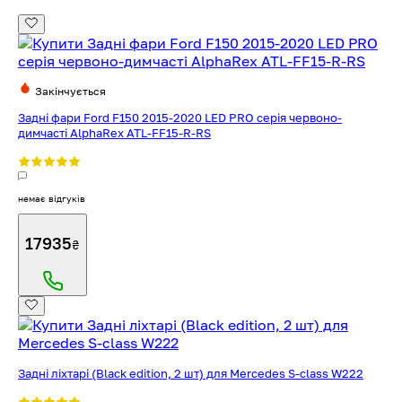
Закінчується
Задні фари Ford F150 2015-2020 LED PRO серія червоно-
димчасті AlphaRex ATL-FF15-R-RS
немає відгуків
17935
₴
Задні ліхтарі (Black edition, 2 шт) для Mercedes S-сlass W222