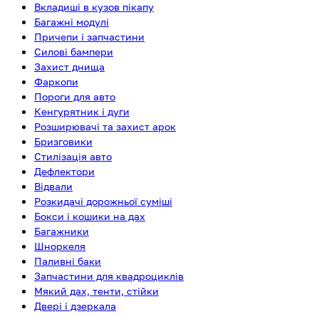
Вкладиші в кузов пікапу
Багажні модулі
Причепи і запчастини
Силові бампери
Захист днища
Фаркопи
Пороги для авто
Кенгурятник і дуги
Розширювачі та захист арок
Бризговики
Стилізація авто
Дефлектори
Відвали
Розкидачі дорожньої суміші
Бокси і кошики на дах
Багажники
Шноркеля
Паливні баки
Запчастини для квадроциклів
Мякий дах, тенти, стійки
Двері і дзеркала