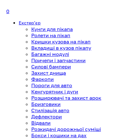
0
Екстерʼєр
Кунги для пікапа
Ролети на пікап
Кришки кузова на пікап
Вкладиші в кузов пікапу
Багажні модулі
Причепи і запчастини
Силові бампери
Захист днища
Фаркопи
Пороги для авто
Кенгурятник і дуги
Розширювачі та захист арок
Бризговики
Стилізація авто
Дефлектори
Відвали
Розкидачі дорожньої суміші
Бокси і кошики на дах