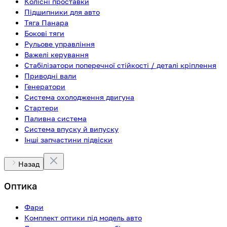
Колісні проставки
Підшипники для авто
Тяга Панара
Бокові тяги
Рульове управління
Важелі керування
Стабілізатори поперечної стійкості / деталі кріплення
Приводні вали
Генератори
Система охолодження двигуна
Стартери
Паливна система
Система впуску й випуску
Інші запчастини підвіски
Назад
Оптика
Фари
Комплект оптики під модель авто