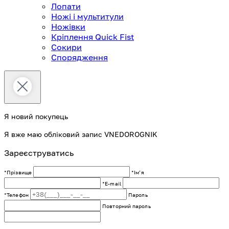
Лопати
Ножі і мультитули
Ножівки
Кріплення Quick Fist
Сокири
Спорядження
Я новий покупець
Я вже маю обліковий запис VNEDOROGNIK
Зареєструватись
*Прізвище
*Імʼя
*E-mail
*Телефон
Пароль
Повторний пароль