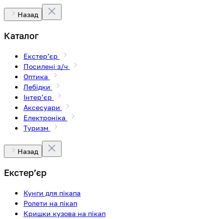
Назад
Каталог
Екстерʼєр
Посилені з/ч
Оптика
Лебідки
Інтерʼєр
Аксесуари
Електроніка
Туризм
Назад
Екстерʼєр
Кунги для пікапа
Ролети на пікап
Кришки кузова на пікап