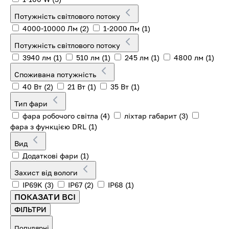
Потужність світлового потоку
4000-10000 Лм
(2)
1-2000 Лм
(1)
Потужність світлового потоку
3940 лм
(1)
510 лм
(1)
245 лм
(1)
4800 лм
(1)
Споживана потужність
40 Вт
(2)
21 Вт
(1)
35 Вт
(1)
Тип фари
фара робочого світла
(4)
ліхтар габарит
(3)
фара з функцією DRL
(1)
Вид
Додаткові фари
(1)
Захист від вологи
IP69K
(3)
IP67
(2)
IP68
(1)
ПОКАЗАТИ ВСІ
ФІЛЬТРИ
Популярні