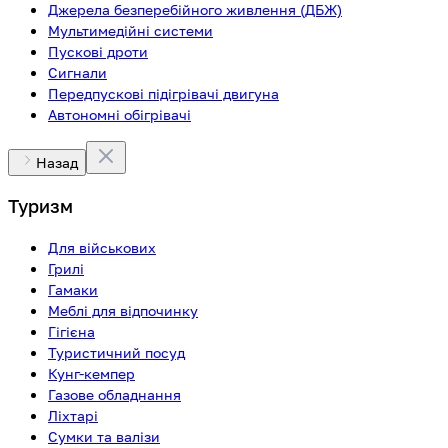
Джерела безперебійного живлення (ДБЖ)
Мультимедійні системи
Пускові дроти
Сигнали
Передпускові підігрівачі двигуна
Автономні обігрівачі
Назад
Туризм
Для військових
Грилі
Гамаки
Меблі для відпочинку
Гігієна
Туристичний посуд
Кунг-кемпер
Газове обладнання
Ліхтарі
Сумки та валізи