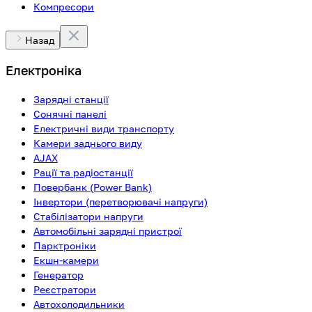
Компресори
Назад
Електроніка
Зарядні станції
Сонячні панелі
Електричні види транспорту
Камери заднього виду
AJAX
Рації та радіостанції
Повербанк (Power Bank)
Інвертори (перетворювачі напруги)
Стабілізатори напруги
Автомобільні зарядні пристрої
Парктроніки
Екшн-камери
Генератор
Реєстратори
Автохолодильники