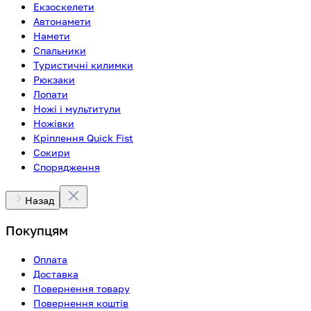
Екзоскелети
Автонамети
Намети
Спальники
Туристичні килимки
Рюкзаки
Лопати
Ножі і мультитули
Ножівки
Кріплення Quick Fist
Сокири
Спорядження
Назад
Покупцям
Оплата
Доставка
Повернення товару
Повернення коштів