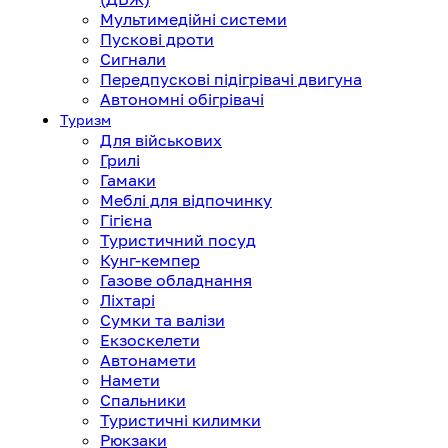
Мультимедійні системи
Пускові дроти
Сигнали
Передпускові підігрівачі двигуна
Автономні обігрівачі
Туризм
Для військових
Грилі
Гамаки
Меблі для відпочинку
Гігієна
Туристичний посуд
Кунг-кемпер
Газове обладнання
Ліхтарі
Сумки та валізи
Екзоскелети
Автонамети
Намети
Спальники
Туристичні килимки
Рюкзаки