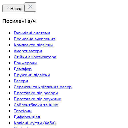
Назад
Посилені з/ч
Гальмівні системи
Посилене зчеплення
Комплекти підвіски
Амортизатори
Стійки амортизатора
Лонжерони
Демпфер
Пружини підвіски
Ресори
Сережки та кріплення ресор
Проставки під ресори
Проставки під пружини
Сайлентблоки та інше
Торсіони
Диференціал
Колісні муфти (Хаби)