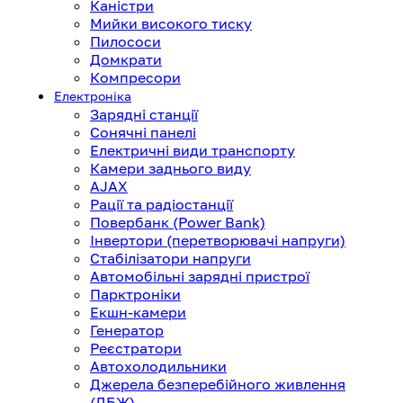
Каністри
Мийки високого тиску
Пилососи
Домкрати
Компресори
Електроніка
Зарядні станції
Сонячні панелі
Електричні види транспорту
Камери заднього виду
AJAX
Рації та радіостанції
Повербанк (Power Bank)
Інвертори (перетворювачі напруги)
Стабілізатори напруги
Автомобільні зарядні пристрої
Парктроніки
Екшн-камери
Генератор
Реєстратори
Автохолодильники
Джерела безперебійного живлення
(ДБЖ)