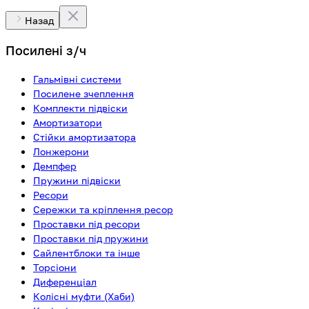
Назад
Посилені з/ч
Гальмівні системи
Посилене зчеплення
Комплекти підвіски
Амортизатори
Стійки амортизатора
Лонжерони
Демпфер
Пружини підвіски
Ресори
Сережки та кріплення ресор
Проставки під ресори
Проставки під пружини
Сайлентблоки та інше
Торсіони
Диференціал
Колісні муфти (Хаби)