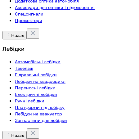
Додаткова оптика автомобіля
Аксесуари для оптики і підключення
Спецсигнали
Прожектори
Назад
Лебідки
Автомобільні лебідки
Такелаж
Гідравлічні лебідки
Лебідки на квадроцикл
Переносні лебідки
Електричні лебідки
Ручні лебідки
Платформи під лебідку
Лебідки на евакуатор
Запчастини для лебідки
Назад