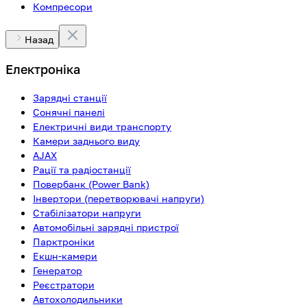
Компресори
Назад
Електроніка
Зарядні станції
Сонячні панелі
Електричні види транспорту
Камери заднього виду
AJAX
Рації та радіостанції
Повербанк (Power Bank)
Інвертори (перетворювачі напруги)
Стабілізатори напруги
Автомобільні зарядні пристрої
Парктроніки
Екшн-камери
Генератор
Реєстратори
Автохолодильники