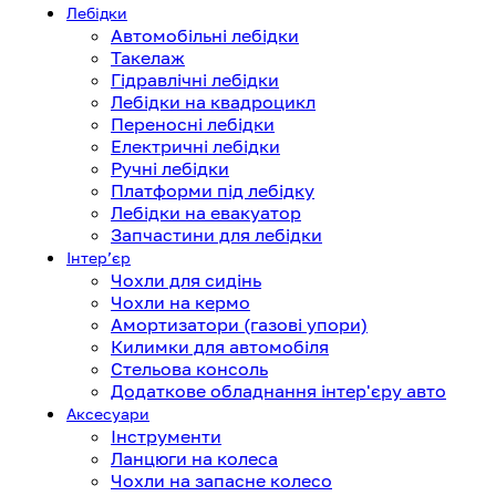
Лебідки
Автомобільні лебідки
Такелаж
Гідравлічні лебідки
Лебідки на квадроцикл
Переносні лебідки
Електричні лебідки
Ручні лебідки
Платформи під лебідку
Лебідки на евакуатор
Запчастини для лебідки
Інтерʼєр
Чохли для сидінь
Чохли на кермо
Амортизатори (газові упори)
Килимки для автомобіля
Стельова консоль
Додаткове обладнання інтер'єру авто
Аксесуари
Інструменти
Ланцюги на колеса
Чохли на запасне колесо