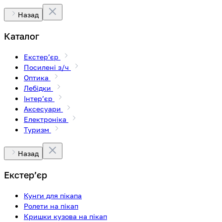
Назад
Каталог
Екстерʼєр
Посилені з/ч
Оптика
Лебідки
Інтерʼєр
Аксесуари
Електроніка
Туризм
Назад
Екстерʼєр
Кунги для пікапа
Ролети на пікап
Кришки кузова на пікап