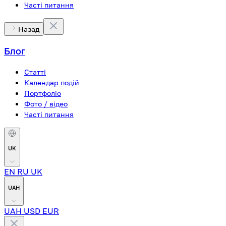
Часті питання
Назад
Блог
Статті
Календар подій
Портфоліо
Фото / відео
Часті питання
UK
EN
RU
UK
UAH
UAH
USD
EUR