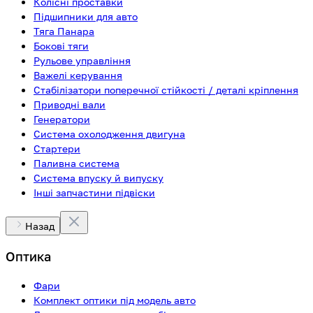
Колісні проставки
Підшипники для авто
Тяга Панара
Бокові тяги
Рульове управління
Важелі керування
Стабілізатори поперечної стійкості / деталі кріплення
Приводні вали
Генератори
Система охолодження двигуна
Стартери
Паливна система
Система впуску й випуску
Інші запчастини підвіски
Назад
Оптика
Фари
Комплект оптики під модель авто