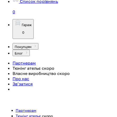
Список порівнянь
0
Гараж
0
Покупцям
Блог
Партнерам
Тюнінг ательє
скоро
Власне виробництво
скоро
Про нас
Зв’затися
Партнерам
Тюнінг ательє
скоро