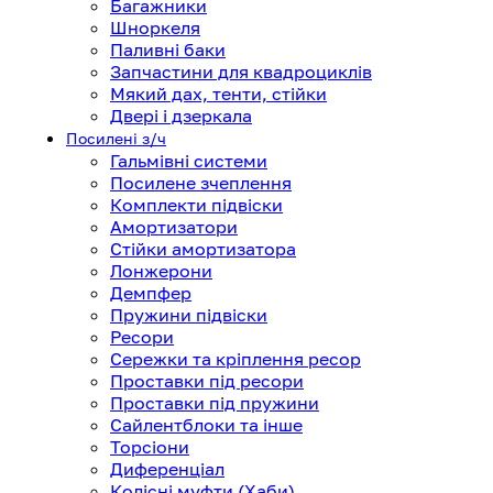
Багажники
Шноркеля
Паливні баки
Запчастини для квадроциклів
Мякий дах, тенти, стійки
Двері і дзеркала
Посилені з/ч
Гальмівні системи
Посилене зчеплення
Комплекти підвіски
Амортизатори
Стійки амортизатора
Лонжерони
Демпфер
Пружини підвіски
Ресори
Сережки та кріплення ресор
Проставки під ресори
Проставки під пружини
Сайлентблоки та інше
Торсіони
Диференціал
Колісні муфти (Хаби)