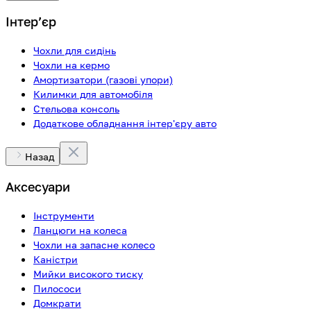
Інтерʼєр
Чохли для сидінь
Чохли на кермо
Амортизатори (газові упори)
Килимки для автомобіля
Стельова консоль
Додаткове обладнання інтер'єру авто
Назад
Аксесуари
Інструменти
Ланцюги на колеса
Чохли на запасне колесо
Каністри
Мийки високого тиску
Пилососи
Домкрати