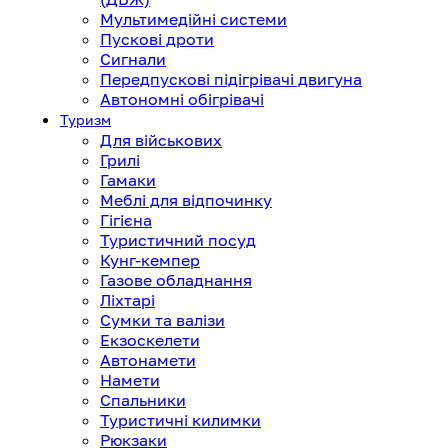
Мультимедійні системи
Пускові дроти
Сигнали
Передпускові підігрівачі двигуна
Автономні обігрівачі
Туризм
Для військових
Грилі
Гамаки
Меблі для відпочинку
Гігієна
Туристичний посуд
Кунг-кемпер
Газове обладнання
Ліхтарі
Сумки та валізи
Екзоскелети
Автонамети
Намети
Спальники
Туристичні килимки
Рюкзаки