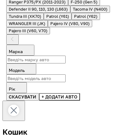
Ranger P375/PX (2011-2023)
F-250 (Gen 5)
Defender II 90, 110, 130 (L663)
Tacoma IV (N400)
Tundra III (XK70)
Patrol (Y61)
Patrol (Y62)
WRANGLER III (JK)
Pajero IV (V80, V90)
Pajero III (V60, V70)
Марка
Модель
Рік
СКАСУВАТИ
+ ДОДАТИ АВТО
Кошик