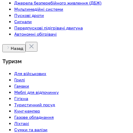
Джерела безперебійного живлення (ДБЖ)
Мультимедійні системи
Пускові дроти
Сигнали
Передпускові підігрівачі двигуна
Автономні обігрівачі
Назад
Туризм
Для військових
Грилі
Гамаки
Меблі для відпочинку
Гігієна
Туристичний посуд
Кунг-кемпер
Газове обладнання
Ліхтарі
Сумки та валізи