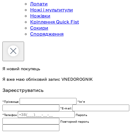
Лопати
Ножі і мультитули
Ножівки
Кріплення Quick Fist
Сокири
Спорядження
Я новий покупець
Я вже маю обліковий запис VNEDOROGNIK
Зареєструватись
*Прізвище
*Імʼя
*E-mail
*Телефон
Пароль
Повторний пароль