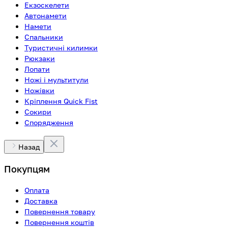
Екзоскелети
Автонамети
Намети
Спальники
Туристичні килимки
Рюкзаки
Лопати
Ножі і мультитули
Ножівки
Кріплення Quick Fist
Сокири
Спорядження
Назад
Покупцям
Оплата
Доставка
Повернення товару
Повернення коштів