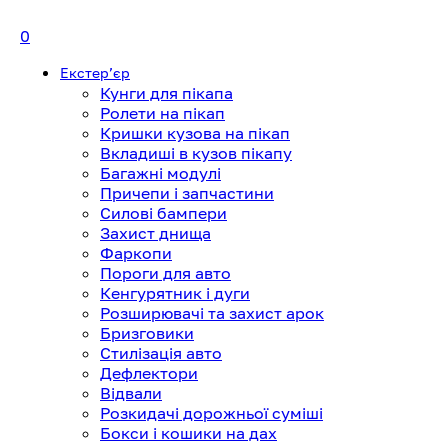
0
Екстерʼєр
Кунги для пікапа
Ролети на пікап
Кришки кузова на пікап
Вкладиші в кузов пікапу
Багажні модулі
Причепи і запчастини
Силові бампери
Захист днища
Фаркопи
Пороги для авто
Кенгурятник і дуги
Розширювачі та захист арок
Бризговики
Стилізація авто
Дефлектори
Відвали
Розкидачі дорожньої суміші
Бокси і кошики на дах