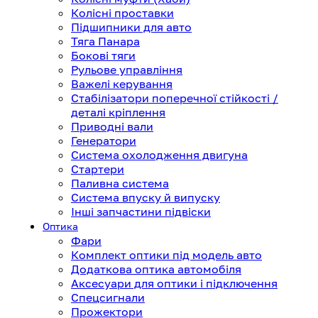
Колісні проставки
Підшипники для авто
Тяга Панара
Бокові тяги
Рульове управління
Важелі керування
Стабілізатори поперечної стійкості /
деталі кріплення
Приводні вали
Генератори
Система охолодження двигуна
Стартери
Паливна система
Система впуску й випуску
Інші запчастини підвіски
Оптика
Фари
Комплект оптики під модель авто
Додаткова оптика автомобіля
Аксесуари для оптики і підключення
Спецсигнали
Прожектори