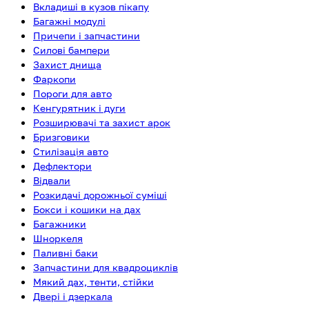
Вкладиші в кузов пікапу
Багажні модулі
Причепи і запчастини
Силові бампери
Захист днища
Фаркопи
Пороги для авто
Кенгурятник і дуги
Розширювачі та захист арок
Бризговики
Стилізація авто
Дефлектори
Відвали
Розкидачі дорожньої суміші
Бокси і кошики на дах
Багажники
Шноркеля
Паливні баки
Запчастини для квадроциклів
Мякий дах, тенти, стійки
Двері і дзеркала