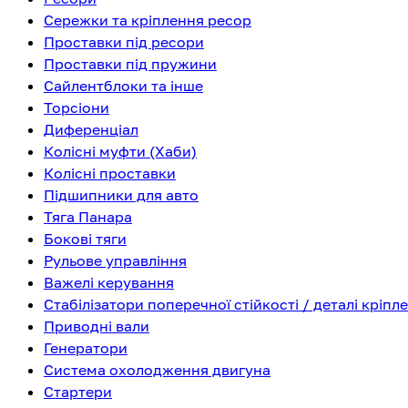
Сережки та кріплення ресор
Проставки під ресори
Проставки під пружини
Сайлентблоки та інше
Торсіони
Диференціал
Колісні муфти (Хаби)
Колісні проставки
Підшипники для авто
Тяга Панара
Бокові тяги
Рульове управління
Важелі керування
Стабілізатори поперечної стійкості / деталі кріпл
Приводні вали
Генератори
Система охолодження двигуна
Стартери