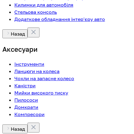
Килимки для автомобіля
Стельова консоль
Додаткове обладнання інтер'єру авто
Назад
Аксесуари
Інструменти
Ланцюги на колеса
Чохли на запасне колесо
Каністри
Мийки високого тиску
Пилососи
Домкрати
Компресори
Назад