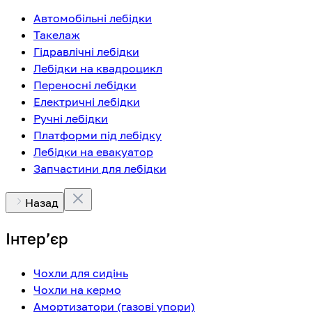
Автомобільні лебідки
Такелаж
Гідравлічні лебідки
Лебідки на квадроцикл
Переносні лебідки
Електричні лебідки
Ручні лебідки
Платформи під лебідку
Лебідки на евакуатор
Запчастини для лебідки
Назад
Інтерʼєр
Чохли для сидінь
Чохли на кермо
Амортизатори (газові упори)