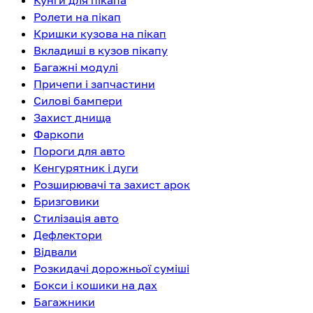
Кунги для пікапа
Ролети на пікап
Кришки кузова на пікап
Вкладиші в кузов пікапу
Багажні модулі
Причепи і запчастини
Силові бампери
Захист днища
Фаркопи
Пороги для авто
Кенгурятник і дуги
Розширювачі та захист арок
Бризговики
Стилізація авто
Дефлектори
Відвали
Розкидачі дорожньої суміші
Бокси і кошики на дах
Багажники