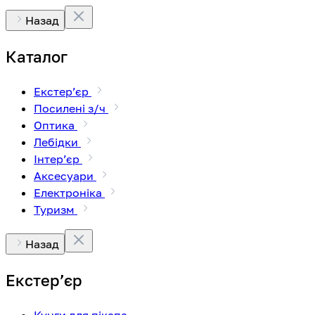
Назад
Каталог
Екстерʼєр
Посилені з/ч
Оптика
Лебідки
Інтерʼєр
Аксесуари
Електроніка
Туризм
Назад
Екстерʼєр