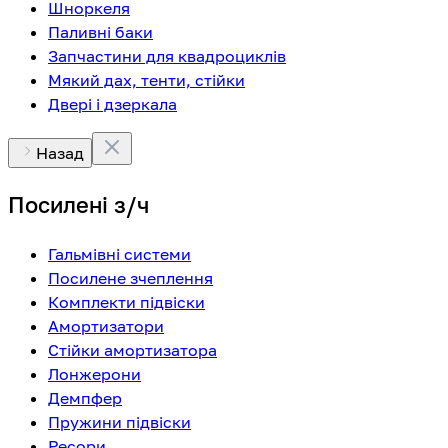
Шноркеля
Паливні баки
Запчастини для квадроциклів
Мякий дах, тенти, стійки
Двері і дзеркала
Назад
Посилені з/ч
Гальмівні системи
Посилене зчеплення
Комплекти підвіски
Амортизатори
Стійки амортизатора
Лонжерони
Демпфер
Пружини підвіски
Ресори