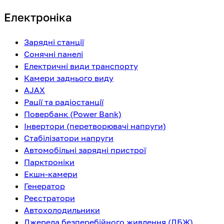
Електроніка
Зарядні станції
Сонячні панелі
Електричні види транспорту
Камери заднього виду
AJAX
Рації та радіостанції
Повербанк (Power Bank)
Інвертори (перетворювачі напруги)
Стабілізатори напруги
Автомобільні зарядні пристрої
Парктроніки
Екшн-камери
Генератор
Реєстратори
Автохолодильники
Джерела безперебійного живлення (ДБЖ)