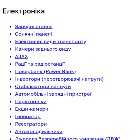
Електроніка
Зарядні станції
Сонячні панелі
Електричні види транспорту
Камери заднього виду
AJAX
Рації та радіостанції
Повербанк (Power Bank)
Інвертори (перетворювачі напруги)
Стабілізатори напруги
Автомобільні зарядні пристрої
Парктроніки
Екшн-камери
Генератор
Реєстратори
Автохолодильники
Джерела безперебійного живлення (ДБЖ)