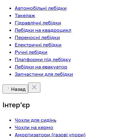
Автомобільні лебідки
Такелаж
Гідравлічні лебідки
Лебідки на квадроцикл
Переносні лебідки
Електричні лебідки
Ручні лебідки
Платформи під лебідку
Лебідки на евакуатор
Запчастини для лебідки
Назад
Інтерʼєр
Чохли для сидінь
Чохли на кермо
Амортизатори (газові упори)