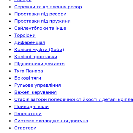
Сережки та кріплення ресор
Проставки під ресори
Проставки під пружини
Сайлентблоки та інше
Торсіони
Диференціал
Колісні муфти (Хаби)
Колісні проставки
Підшипники для авто
Тяга Панара
Бокові тяги
Рульове управління
Важелі керування
Стабілізатори поперечної стійкості / деталі кріпл
Приводні вали
Генератори
Система охолодження двигуна
Стартери