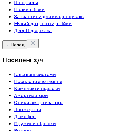
Шноркеля
Паливні баки
Запчастини для квадроциклів
Мякий дах, тенти, стійки
Двері і дзеркала
Назад
Посилені з/ч
Гальмівні системи
Посилене зчеплення
Комплекти підвіски
Амортизатори
Стійки амортизатора
Лонжерони
Демпфер
Пружини підвіски
Ресори