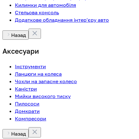
Килимки для автомобіля
Стельова консоль
Додаткове обладнання інтер'єру авто
Назад
Аксесуари
Інструменти
Ланцюги на колеса
Чохли на запасне колесо
Каністри
Мийки високого тиску
Пилососи
Домкрати
Компресори
Назад