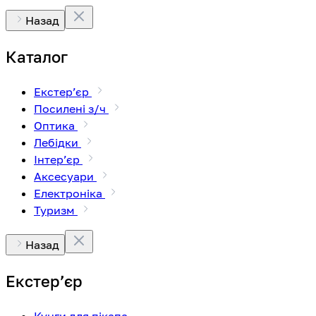
Назад
Каталог
Екстерʼєр
Посилені з/ч
Оптика
Лебідки
Інтерʼєр
Аксесуари
Електроніка
Туризм
Назад
Екстерʼєр