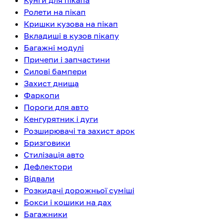
Кунги для пікапа
Ролети на пікап
Кришки кузова на пікап
Вкладиші в кузов пікапу
Багажні модулі
Причепи і запчастини
Силові бампери
Захист днища
Фаркопи
Пороги для авто
Кенгурятник і дуги
Розширювачі та захист арок
Бризговики
Стилізація авто
Дефлектори
Відвали
Розкидачі дорожньої суміші
Бокси і кошики на дах
Багажники