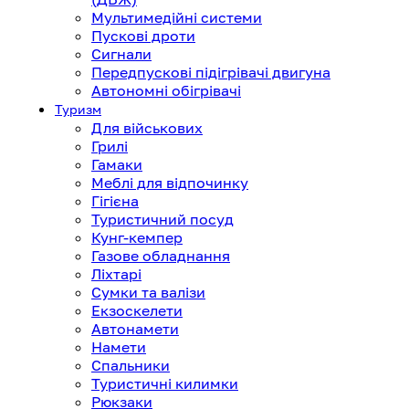
Мультимедійні системи
Пускові дроти
Сигнали
Передпускові підігрівачі двигуна
Автономні обігрівачі
Туризм
Для військових
Грилі
Гамаки
Меблі для відпочинку
Гігієна
Туристичний посуд
Кунг-кемпер
Газове обладнання
Ліхтарі
Сумки та валізи
Екзоскелети
Автонамети
Намети
Спальники
Туристичні килимки
Рюкзаки