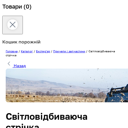
Товари
(0)
Кошик порожній
Головна
/
Каталог
/
Екстерʼєр
/
Причепи і запчастини
/
Світловідбиваюча
стрічка
Назад
Світловідбиваюча
стрічка