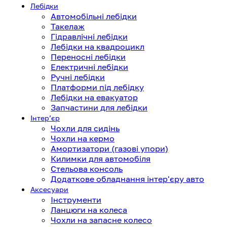
Лебідки
Автомобільні лебідки
Такелаж
Гідравлічні лебідки
Лебідки на квадроцикл
Переносні лебідки
Електричні лебідки
Ручні лебідки
Платформи під лебідку
Лебідки на евакуатор
Запчастини для лебідки
Інтерʼєр
Чохли для сидінь
Чохли на кермо
Амортизатори (газові упори)
Килимки для автомобіля
Стельова консоль
Додаткове обладнання інтер'єру авто
Аксесуари
Інструменти
Ланцюги на колеса
Чохли на запасне колесо