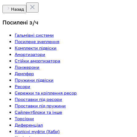
Назад
Посилені з/ч
Гальмівні системи
Посилене зчеплення
Комплекти підвіски
Амортизатори
Стійки амортизатора
Лонжерони
Демпфер
Пружини підвіски
Ресори
Сережки та кріплення ресор
Проставки під ресори
Проставки під пружини
Сайлентблоки та інше
Торсіони
Диференціал
Колісні муфти (Хаби)