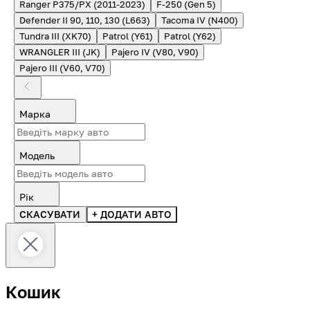
Ranger P375/PX (2011-2023)
F-250 (Gen 5)
Defender II 90, 110, 130 (L663)
Tacoma IV (N400)
Tundra III (XK70)
Patrol (Y61)
Patrol (Y62)
WRANGLER III (JK)
Pajero IV (V80, V90)
Pajero III (V60, V70)
Марка
Модель
Рік
СКАСУВАТИ
+ ДОДАТИ АВТО
Кошик