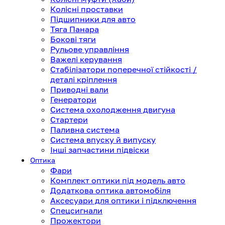
Колісні проставки
Підшипники для авто
Тяга Панара
Бокові тяги
Рульове управління
Важелі керування
Стабілізатори поперечної стійкості /
деталі кріплення
Приводні вали
Генератори
Система охолодження двигуна
Стартери
Паливна система
Система впуску й випуску
Інші запчастини підвіски
Оптика
Фари
Комплект оптики під модель авто
Додаткова оптика автомобіля
Аксесуари для оптики і підключення
Спецсигнали
Прожектори