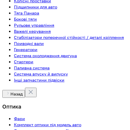
Колісні проставки
Підшипники для авто
Тяга Панара
Бокові тяги
Рульове управління
Важелі керування
Стабілізатори поперечної стійкості / деталі кріплення
Приводні вали
Генератори
Система охолодження двигуна
Стартери
Паливна система
Система впуску й випуску
Інші запчастини підвіски
Назад
Оптика
Фари
Комплект оптики під модель авто