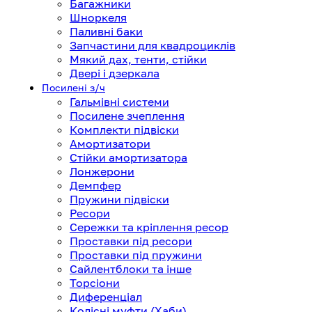
Багажники
Шноркеля
Паливні баки
Запчастини для квадроциклів
Мякий дах, тенти, стійки
Двері і дзеркала
Посилені з/ч
Гальмівні системи
Посилене зчеплення
Комплекти підвіски
Амортизатори
Стійки амортизатора
Лонжерони
Демпфер
Пружини підвіски
Ресори
Сережки та кріплення ресор
Проставки під ресори
Проставки під пружини
Сайлентблоки та інше
Торсіони
Диференціал
Колісні муфти (Хаби)