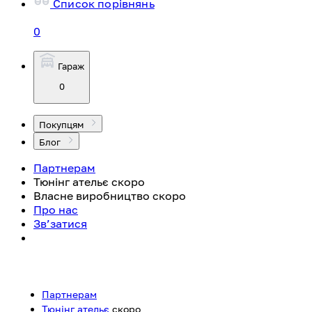
Список порівнянь
0
Гараж
0
Покупцям
Блог
Партнерам
Тюнінг ательє
скоро
Власне виробництво
скоро
Про нас
Зв’затися
Партнерам
Тюнінг ательє
скоро