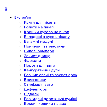
0
Екстерʼєр
Кунги для пікапа
Ролети на пікап
Кришки кузова на пікап
Вкладиші в кузов пікапу
Багажні модулі
Причепи і запчастини
Силові бампери
Захист днища
Фаркопи
Пороги для авто
Кенгурятник і дуги
Розширювачі та захист арок
Бризговики
Стилізація авто
Дефлектори
Відвали
Розкидачі дорожньої суміші
Бокси і кошики на дах