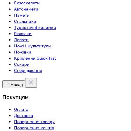
Екзоскелети
Автонамети
Намети
Спальники
Туристичні килимки
Рюкзаки
Лопати
Ножі і мультитули
Ножівки
Кріплення Quick Fist
Сокири
Спорядження
Назад
Покупцям
Оплата
Доставка
Повернення товару
Повернення коштів