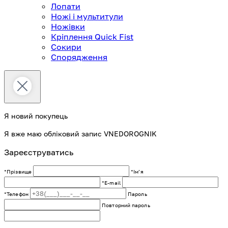
Лопати
Ножі і мультитули
Ножівки
Кріплення Quick Fist
Сокири
Спорядження
Я новий покупець
Я вже маю обліковий запис VNEDOROGNIK
Зареєструватись
*Прізвище
*Імʼя
*E-mail
*Телефон
Пароль
Повторний пароль