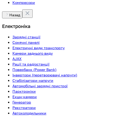
Компресори
Назад
Електроніка
Зарядні станції
Сонячні панелі
Електричні види транспорту
Камери заднього виду
AJAX
Рації та радіостанції
Повербанк (Power Bank)
Інвертори (перетворювачі напруги)
Стабілізатори напруги
Автомобільні зарядні пристрої
Парктроніки
Екшн-камери
Генератор
Реєстратори
Автохолодильники