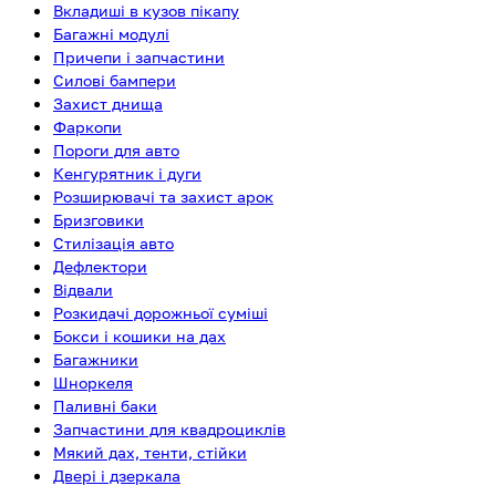
Вкладиші в кузов пікапу
Багажні модулі
Причепи і запчастини
Силові бампери
Захист днища
Фаркопи
Пороги для авто
Кенгурятник і дуги
Розширювачі та захист арок
Бризговики
Стилізація авто
Дефлектори
Відвали
Розкидачі дорожньої суміші
Бокси і кошики на дах
Багажники
Шноркеля
Паливні баки
Запчастини для квадроциклів
Мякий дах, тенти, стійки
Двері і дзеркала