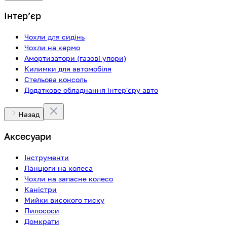
Інтерʼєр
Чохли для сидінь
Чохли на кермо
Амортизатори (газові упори)
Килимки для автомобіля
Стельова консоль
Додаткове обладнання інтер'єру авто
Назад
Аксесуари
Інструменти
Ланцюги на колеса
Чохли на запасне колесо
Каністри
Мийки високого тиску
Пилососи
Домкрати