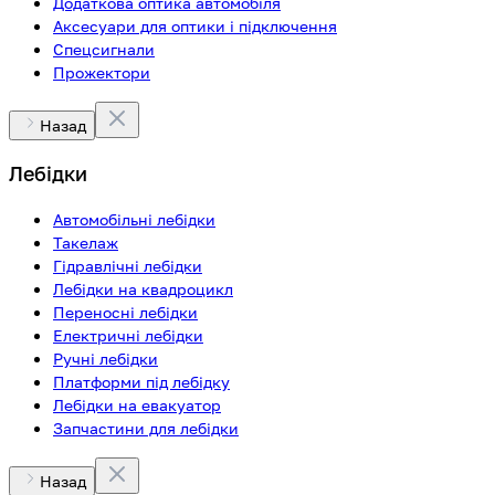
Додаткова оптика автомобіля
Аксесуари для оптики і підключення
Спецсигнали
Прожектори
Назад
Лебідки
Автомобільні лебідки
Такелаж
Гідравлічні лебідки
Лебідки на квадроцикл
Переносні лебідки
Електричні лебідки
Ручні лебідки
Платформи під лебідку
Лебідки на евакуатор
Запчастини для лебідки
Назад