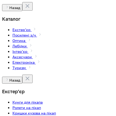
Назад
Каталог
Екстерʼєр
Посилені з/ч
Оптика
Лебідки
Інтерʼєр
Аксесуари
Електроніка
Туризм
Назад
Екстерʼєр
Кунги для пікапа
Ролети на пікап
Кришки кузова на пікап