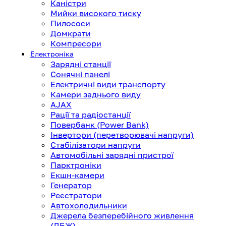
Каністри
Мийки високого тиску
Пилососи
Домкрати
Компресори
Електроніка
Зарядні станції
Сонячні панелі
Електричні види транспорту
Камери заднього виду
AJAX
Рації та радіостанції
Повербанк (Power Bank)
Інвертори (перетворювачі напруги)
Стабілізатори напруги
Автомобільні зарядні пристрої
Парктроніки
Екшн-камери
Генератор
Реєстратори
Автохолодильники
Джерела безперебійного живлення
(ДБЖ)