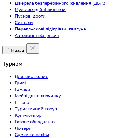
Джерела безперебійного живлення (ДБЖ)
Мультимедійні системи
Пускові дроти
Сигнали
Передпускові підігрівачі двигуна
Автономні обігрівачі
Назад
Туризм
Для військових
Грилі
Гамаки
Меблі для відпочинку
Гігієна
Туристичний посуд
Кунг-кемпер
Газове обладнання
Ліхтарі
Сумки та валізи