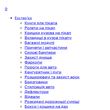
0
Екстерʼєр
Кунги для пікапа
Ролети на пікап
Кришки кузова на пікап
Вкладиші в кузов пікапу
Багажні модулі
Причепи і запчастини
Силові бампери
Захист днища
Фаркопи
Пороги для авто
Кенгурятник і дуги
Розширювачі та захист арок
Бризговики
Стилізація авто
Дефлектори
Відвали
Розкидачі дорожньої суміші
Бокси і кошики на дах