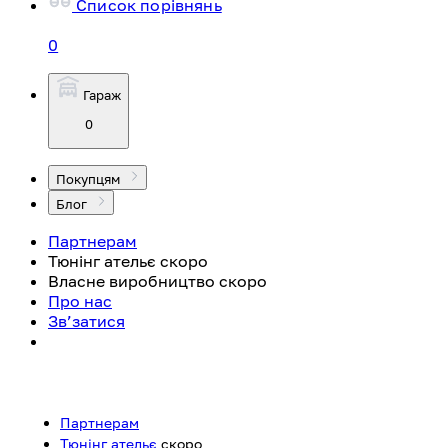
Список порівнянь
0
Гараж
0
Покупцям
Блог
Партнерам
Тюнінг ательє
скоро
Власне виробництво
скоро
Про нас
Зв’затися
Партнерам
Тюнінг ательє
скоро