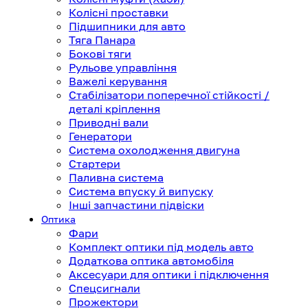
Колісні проставки
Підшипники для авто
Тяга Панара
Бокові тяги
Рульове управління
Важелі керування
Стабілізатори поперечної стійкості /
деталі кріплення
Приводні вали
Генератори
Система охолодження двигуна
Стартери
Паливна система
Система впуску й випуску
Інші запчастини підвіски
Оптика
Фари
Комплект оптики під модель авто
Додаткова оптика автомобіля
Аксесуари для оптики і підключення
Спецсигнали
Прожектори