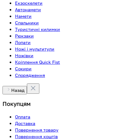
Екзоскелети
Автонамети
Намети
Спальники
Туристичні килимки
Рюкзаки
Лопати
Ножі і мультитули
Ножівки
Кріплення Quick Fist
Сокири
Спорядження
Назад
Покупцям
Оплата
Доставка
Повернення товару
Повернення коштів