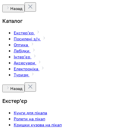
Назад
Каталог
Екстерʼєр
Посилені з/ч
Оптика
Лебідки
Інтерʼєр
Аксесуари
Електроніка
Туризм
Назад
Екстерʼєр
Кунги для пікапа
Ролети на пікап
Кришки кузова на пікап