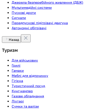
Джерела безперебійного живлення (ДБЖ)
Мультимедійні системи
Пускові дроти
Сигнали
Передпускові підігрівачі двигуна
Автономні обігрівачі
Назад
Туризм
Для військових
Грилі
Гамаки
Меблі для відпочинку
Гігієна
Туристичний посуд
Кунг-кемпер
Газове обладнання
Ліхтарі
Сумки та валізи