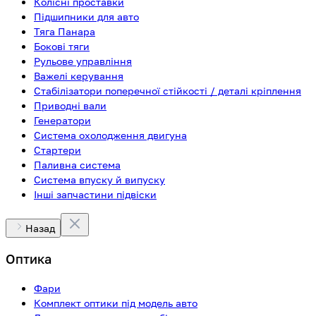
Колісні проставки
Підшипники для авто
Тяга Панара
Бокові тяги
Рульове управління
Важелі керування
Стабілізатори поперечної стійкості / деталі кріплення
Приводні вали
Генератори
Система охолодження двигуна
Стартери
Паливна система
Система впуску й випуску
Інші запчастини підвіски
Назад
Оптика
Фари
Комплект оптики під модель авто