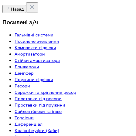
Назад
Посилені з/ч
Гальмівні системи
Посилене зчеплення
Комплекти підвіски
Амортизатори
Стійки амортизатора
Лонжерони
Демпфер
Пружини підвіски
Ресори
Сережки та кріплення ресор
Проставки під ресори
Проставки під пружини
Сайлентблоки та інше
Торсіони
Диференціал
Колісні муфти (Хаби)