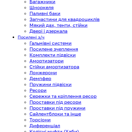
Багажники
Шноркеля
Паливні баки
Запчастини для квадроциклів
Мякий дах, тенти, стійки
Двері і дзеркала
Посилені з/ч
Гальмівні системи
Посилене зчеплення
Комплекти підвіски
Амортизатори
Стійки амортизатора
Лонжерони
Демпфер
Пружини підвіски
Ресори
Сережки та кріплення ресор
Проставки під ресори
Проставки під пружини
Сайлентблоки та інше
Торсіони
Диференціал
Колісні муфти (Хаби)