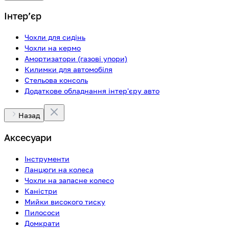
Інтерʼєр
Чохли для сидінь
Чохли на кермо
Амортизатори (газові упори)
Килимки для автомобіля
Стельова консоль
Додаткове обладнання інтер'єру авто
Назад
Аксесуари
Інструменти
Ланцюги на колеса
Чохли на запасне колесо
Каністри
Мийки високого тиску
Пилососи
Домкрати