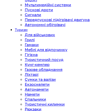
Мультимедійні системи
Пускові дроти
Сигнали
Передпускові підігрівачі двигуна
Автономні обігрівачі
Туризм
Для військових
Грилі
Гамаки
Меблі для відпочинку
Гігієна
Туристичний посуд
Кунг-кемпер
Газове обладнання
Ліхтарі
Сумки та валізи
Екзоскелети
Автонамети
Намети
Спальники
Туристичні килимки
Рюкзаки