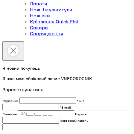
Лопати
Ножі і мультитули
Ножівки
Кріплення Quick Fist
Сокири
Спорядження
Я новий покупець
Я вже маю обліковий запис VNEDOROGNIK
Зареєструватись
*Прізвище
*Імʼя
*E-mail
*Телефон
Пароль
Повторний пароль