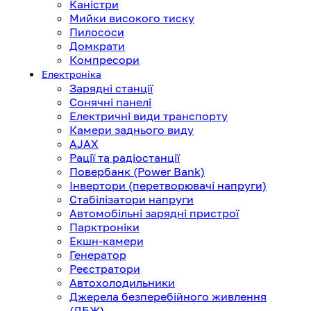
Каністри
Мийки високого тиску
Пилососи
Домкрати
Компресори
Електроніка
Зарядні станції
Сонячні панелі
Електричні види транспорту
Камери заднього виду
AJAX
Рації та радіостанції
Повербанк (Power Bank)
Інвертори (перетворювачі напруги)
Стабілізатори напруги
Автомобільні зарядні пристрої
Парктроніки
Екшн-камери
Генератор
Реєстратори
Автохолодильники
Джерела безперебійного живлення
(ДБЖ)