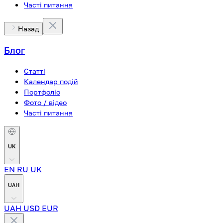
Часті питання
Назад
Блог
Статті
Календар подій
Портфоліо
Фото / відео
Часті питання
UK
EN
RU
UK
UAH
UAH
USD
EUR