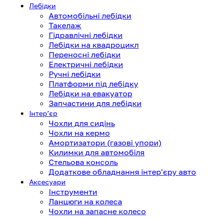
Лебідки
Автомобільні лебідки
Такелаж
Гідравлічні лебідки
Лебідки на квадроцикл
Переносні лебідки
Електричні лебідки
Ручні лебідки
Платформи під лебідку
Лебідки на евакуатор
Запчастини для лебідки
Інтерʼєр
Чохли для сидінь
Чохли на кермо
Амортизатори (газові упори)
Килимки для автомобіля
Стельова консоль
Додаткове обладнання інтер'єру авто
Аксесуари
Інструменти
Ланцюги на колеса
Чохли на запасне колесо