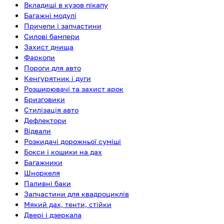
Вкладиші в кузов пікапу
Багажні модулі
Причепи і запчастини
Силові бампери
Захист днища
Фаркопи
Пороги для авто
Кенгурятник і дуги
Розширювачі та захист арок
Бризговики
Стилізація авто
Дефлектори
Відвали
Розкидачі дорожньої суміші
Бокси і кошики на дах
Багажники
Шноркеля
Паливні баки
Запчастини для квадроциклів
Мякий дах, тенти, стійки
Двері і дзеркала