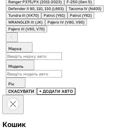
Ranger P375/PX (2011-2023)
F-250 (Gen 5)
Defender II 90, 110, 130 (L663)
Tacoma IV (N400)
Tundra III (XK70)
Patrol (Y61)
Patrol (Y62)
WRANGLER III (JK)
Pajero IV (V80, V90)
Pajero III (V60, V70)
Марка
Модель
Рік
СКАСУВАТИ
+ ДОДАТИ АВТО
Кошик