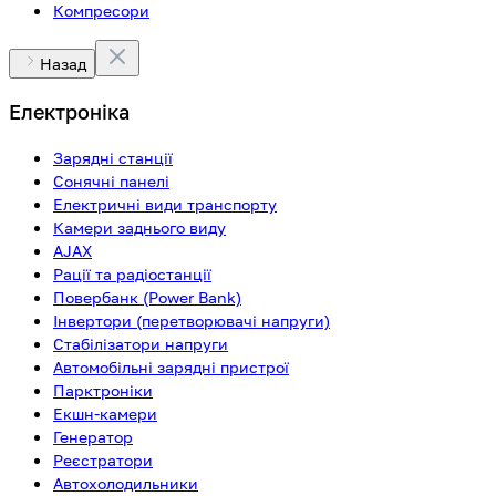
Компресори
Назад
Електроніка
Зарядні станції
Сонячні панелі
Електричні види транспорту
Камери заднього виду
AJAX
Рації та радіостанції
Повербанк (Power Bank)
Інвертори (перетворювачі напруги)
Стабілізатори напруги
Автомобільні зарядні пристрої
Парктроніки
Екшн-камери
Генератор
Реєстратори
Автохолодильники