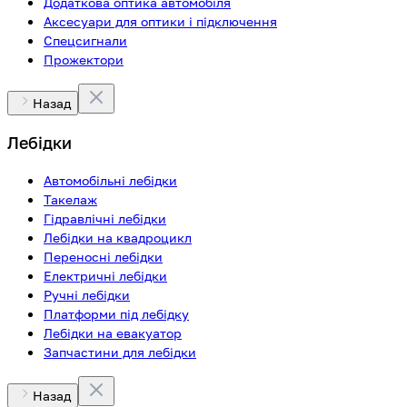
Додаткова оптика автомобіля
Аксесуари для оптики і підключення
Спецсигнали
Прожектори
Назад
Лебідки
Автомобільні лебідки
Такелаж
Гідравлічні лебідки
Лебідки на квадроцикл
Переносні лебідки
Електричні лебідки
Ручні лебідки
Платформи під лебідку
Лебідки на евакуатор
Запчастини для лебідки
Назад