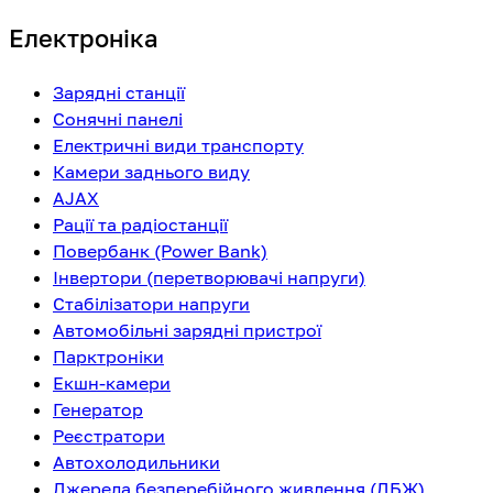
Електроніка
Зарядні станції
Сонячні панелі
Електричні види транспорту
Камери заднього виду
AJAX
Рації та радіостанції
Повербанк (Power Bank)
Інвертори (перетворювачі напруги)
Стабілізатори напруги
Автомобільні зарядні пристрої
Парктроніки
Екшн-камери
Генератор
Реєстратори
Автохолодильники
Джерела безперебійного живлення (ДБЖ)