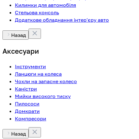
Килимки для автомобіля
Стельова консоль
Додаткове обладнання інтер'єру авто
Назад
Аксесуари
Інструменти
Ланцюги на колеса
Чохли на запасне колесо
Каністри
Мийки високого тиску
Пилососи
Домкрати
Компресори
Назад