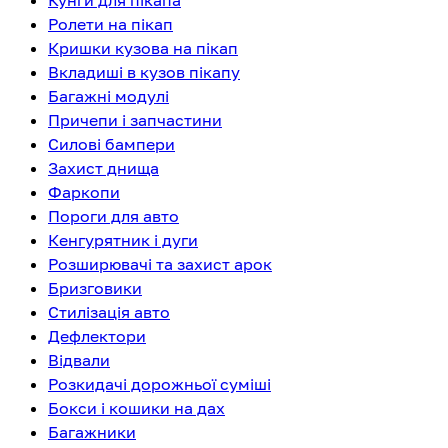
Кунги для пікапа
Ролети на пікап
Кришки кузова на пікап
Вкладиші в кузов пікапу
Багажні модулі
Причепи і запчастини
Силові бампери
Захист днища
Фаркопи
Пороги для авто
Кенгурятник і дуги
Розширювачі та захист арок
Бризговики
Стилізація авто
Дефлектори
Відвали
Розкидачі дорожньої суміші
Бокси і кошики на дах
Багажники