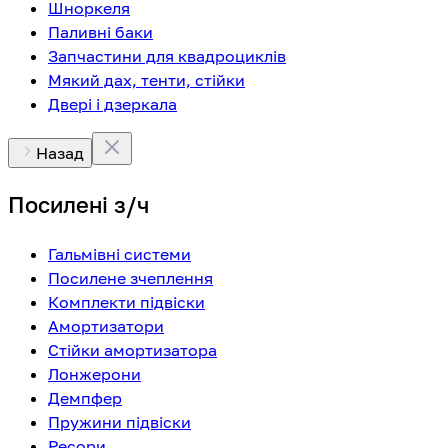
Шноркеля
Паливні баки
Запчастини для квадроциклів
Мякий дах, тенти, стійки
Двері і дзеркала
Назад
Посилені з/ч
Гальмівні системи
Посилене зчеплення
Комплекти підвіски
Амортизатори
Стійки амортизатора
Лонжерони
Демпфер
Пружини підвіски
Ресори