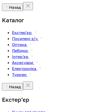
Назад
Каталог
Екстерʼєр
Посилені з/ч
Оптика
Лебідки
Інтерʼєр
Аксесуари
Електроніка
Туризм
Назад
Екстерʼєр