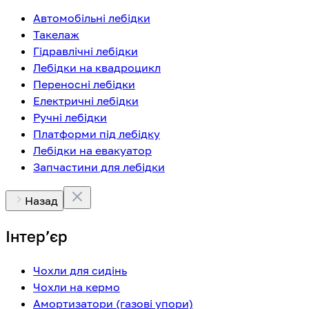
Автомобільні лебідки
Такелаж
Гідравлічні лебідки
Лебідки на квадроцикл
Переносні лебідки
Електричні лебідки
Ручні лебідки
Платформи під лебідку
Лебідки на евакуатор
Запчастини для лебідки
Назад
Інтерʼєр
Чохли для сидінь
Чохли на кермо
Амортизатори (газові упори)