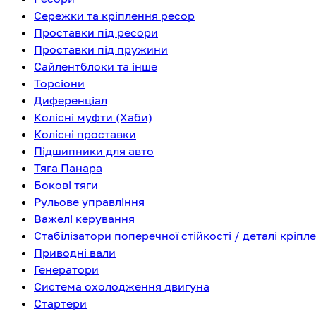
Сережки та кріплення ресор
Проставки під ресори
Проставки під пружини
Сайлентблоки та інше
Торсіони
Диференціал
Колісні муфти (Хаби)
Колісні проставки
Підшипники для авто
Тяга Панара
Бокові тяги
Рульове управління
Важелі керування
Стабілізатори поперечної стійкості / деталі кріпл
Приводні вали
Генератори
Система охолодження двигуна
Стартери