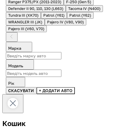
Ranger P375/PX (2011-2023)
F-250 (Gen 5)
Defender II 90, 110, 130 (L663)
Tacoma IV (N400)
Tundra III (XK70)
Patrol (Y61)
Patrol (Y62)
WRANGLER III (JK)
Pajero IV (V80, V90)
Pajero III (V60, V70)
Марка
Модель
Рік
СКАСУВАТИ
+ ДОДАТИ АВТО
Кошик