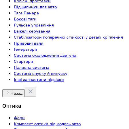
Колісні проставки
Підшипники для авто
Тяга Панара
Бокові тяги
Рульове управління
Важелі керування
Стабілізатори поперечної стійкості / деталі кріплення
Приводні вали
Генератори
Система охолодження двигуна
Стартери
Паливна система
Система впуску й випуску
Інші запчастини підвіски
Назад
Оптика
Фари
Комплект оптики під модель авто