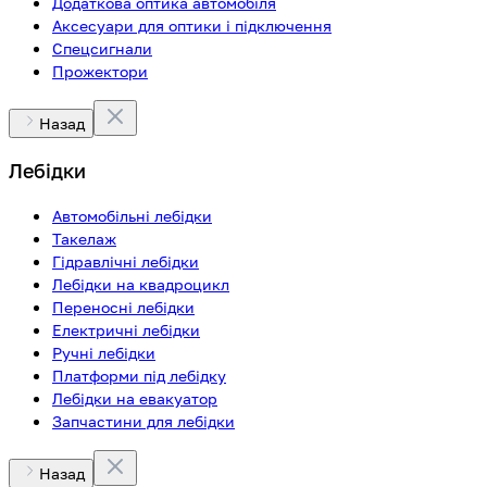
Додаткова оптика автомобіля
Аксесуари для оптики і підключення
Спецсигнали
Прожектори
Назад
Лебідки
Автомобільні лебідки
Такелаж
Гідравлічні лебідки
Лебідки на квадроцикл
Переносні лебідки
Електричні лебідки
Ручні лебідки
Платформи під лебідку
Лебідки на евакуатор
Запчастини для лебідки
Назад