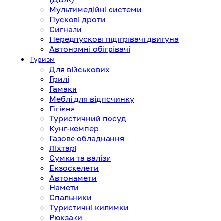
Мультимедійні системи
Пускові дроти
Сигнали
Передпускові підігрівачі двигуна
Автономні обігрівачі
Туризм
Для військових
Грилі
Гамаки
Меблі для відпочинку
Гігієна
Туристичний посуд
Кунг-кемпер
Газове обладнання
Ліхтарі
Сумки та валізи
Екзоскелети
Автонамети
Намети
Спальники
Туристичні килимки
Рюкзаки