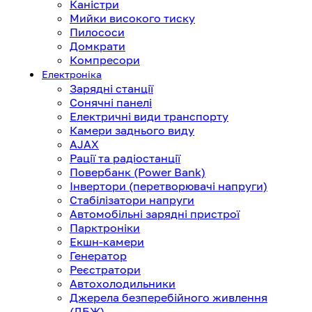
Каністри
Мийки високого тиску
Пилососи
Домкрати
Компресори
Електроніка
Зарядні станції
Сонячні панелі
Електричні види транспорту
Камери заднього виду
AJAX
Рації та радіостанції
Повербанк (Power Bank)
Інвертори (перетворювачі напруги)
Стабілізатори напруги
Автомобільні зарядні пристрої
Парктроніки
Екшн-камери
Генератор
Реєстратори
Автохолодильники
Джерела безперебійного живлення
(ДБЖ)