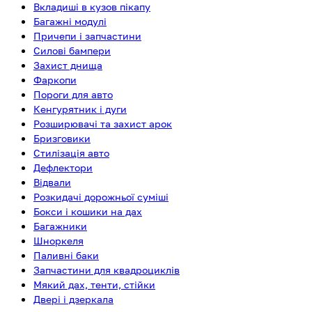
Вкладиші в кузов пікапу
Багажні модулі
Причепи і запчастини
Силові бампери
Захист днища
Фаркопи
Пороги для авто
Кенгурятник і дуги
Розширювачі та захист арок
Бризговики
Стилізація авто
Дефлектори
Відвали
Розкидачі дорожньої суміші
Бокси і кошики на дах
Багажники
Шноркеля
Паливні баки
Запчастини для квадроциклів
Мякий дах, тенти, стійки
Двері і дзеркала