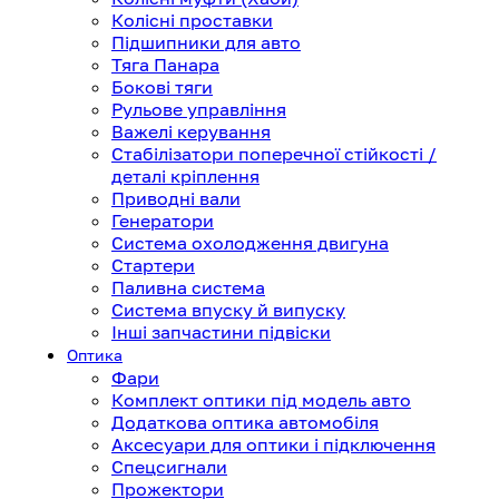
Колісні проставки
Підшипники для авто
Тяга Панара
Бокові тяги
Рульове управління
Важелі керування
Стабілізатори поперечної стійкості /
деталі кріплення
Приводні вали
Генератори
Система охолодження двигуна
Стартери
Паливна система
Система впуску й випуску
Інші запчастини підвіски
Оптика
Фари
Комплект оптики під модель авто
Додаткова оптика автомобіля
Аксесуари для оптики і підключення
Спецсигнали
Прожектори