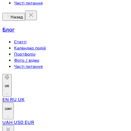
Часті питання
Назад
Блог
Статті
Календар подій
Портфоліо
Фото / відео
Часті питання
UK
EN
RU
UK
UAH
UAH
USD
EUR