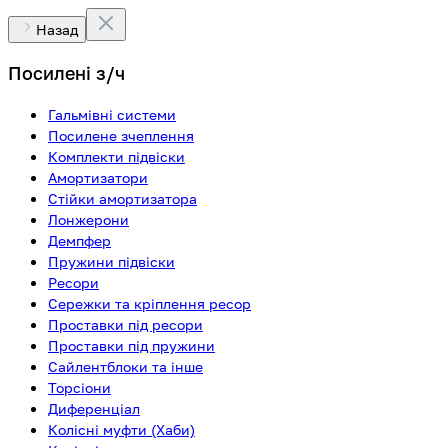
Назад
Посилені з/ч
Гальмівні системи
Посилене зчеплення
Комплекти підвіски
Амортизатори
Стійки амортизатора
Лонжерони
Демпфер
Пружини підвіски
Ресори
Сережки та кріплення ресор
Проставки під ресори
Проставки під пружини
Сайлентблоки та інше
Торсіони
Диференціал
Колісні муфти (Хаби)