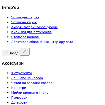
Інтерʼєр
Чохли для сидінь
Чохли на кермо
Амортизатори (газові упори)
Килимки для автомобіля
Стельова консоль
Додаткове обладнання інтер'єру авто
Назад
Аксесуари
Інструменти
Ланцюги на колеса
Чохли на запасне колесо
Каністри
Мийки високого тиску
Пилососи
Домкрати