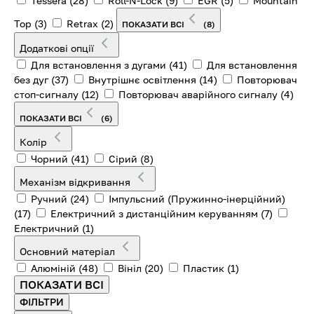
Tessera
(28)
Roll-N-Lock
(9)
EGR
(5)
Mountain
Top
(3)
Retrax
(2)
ПОКАЗАТИ ВСІ
(8)
Додаткові опції
Для встановлення з дугами
(41)
Для встановлення
без дуг
(37)
Внутрішнє освітлення
(14)
Повторювач
стоп-сигналу
(12)
Повторювач аварійного сигналу
(4)
ПОКАЗАТИ ВСІ
(6)
Колір
Чорний
(41)
Сірий
(8)
Механізм відкривання
Ручний
(24)
Імпульсний (Пружинно-інерційний)
(17)
Електричний з дистанційним керуванням
(7)
Електричний
(1)
Основний матеріал
Алюміній
(48)
Вініл
(20)
Пластик
(1)
ПОКАЗАТИ ВСІ
ФІЛЬТРИ