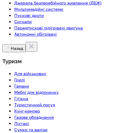
Джерела безперебійного живлення (ДБЖ)
Мультимедійні системи
Пускові дроти
Сигнали
Передпускові підігрівачі двигуна
Автономні обігрівачі
Назад
Туризм
Для військових
Грилі
Гамаки
Меблі для відпочинку
Гігієна
Туристичний посуд
Кунг-кемпер
Газове обладнання
Ліхтарі
Сумки та валізи