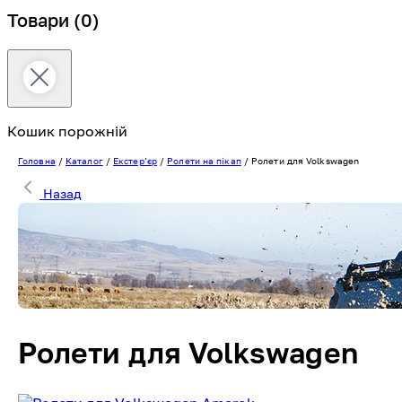
Товари
(0)
Кошик порожній
Головна
/
Каталог
/
Екстерʼєр
/
Ролети на пікап
/
Ролети для Volkswagen
Назад
Ролети для Volkswagen