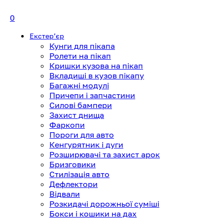
0
Екстерʼєр
Кунги для пікапа
Ролети на пікап
Кришки кузова на пікап
Вкладиші в кузов пікапу
Багажні модулі
Причепи і запчастини
Силові бампери
Захист днища
Фаркопи
Пороги для авто
Кенгурятник і дуги
Розширювачі та захист арок
Бризговики
Стилізація авто
Дефлектори
Відвали
Розкидачі дорожньої суміші
Бокси і кошики на дах