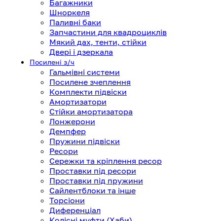
Багажники
Шноркеля
Паливні баки
Запчастини для квадроциклів
Мякий дах, тенти, стійки
Двері і дзеркала
Посилені з/ч
Гальмівні системи
Посилене зчеплення
Комплекти підвіски
Амортизатори
Стійки амортизатора
Лонжерони
Демпфер
Пружини підвіски
Ресори
Сережки та кріплення ресор
Проставки під ресори
Проставки під пружини
Сайлентблоки та інше
Торсіони
Диференціал
Колісні муфти (Хаби)