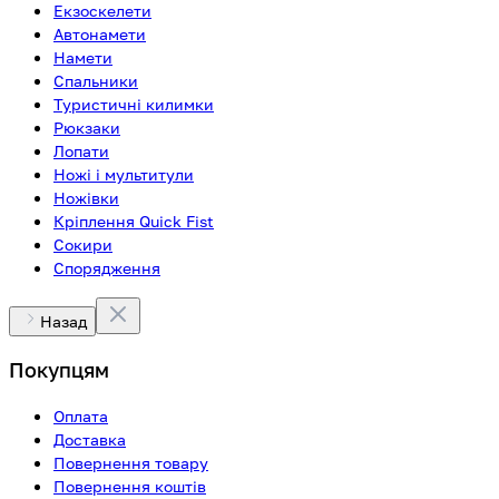
Екзоскелети
Автонамети
Намети
Спальники
Туристичні килимки
Рюкзаки
Лопати
Ножі і мультитули
Ножівки
Кріплення Quick Fist
Сокири
Спорядження
Назад
Покупцям
Оплата
Доставка
Повернення товару
Повернення коштів