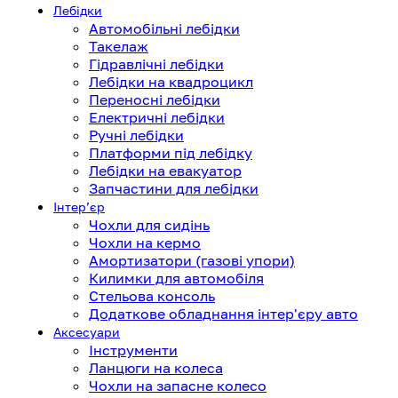
Лебідки
Автомобільні лебідки
Такелаж
Гідравлічні лебідки
Лебідки на квадроцикл
Переносні лебідки
Електричні лебідки
Ручні лебідки
Платформи під лебідку
Лебідки на евакуатор
Запчастини для лебідки
Інтерʼєр
Чохли для сидінь
Чохли на кермо
Амортизатори (газові упори)
Килимки для автомобіля
Стельова консоль
Додаткове обладнання інтер'єру авто
Аксесуари
Інструменти
Ланцюги на колеса
Чохли на запасне колесо