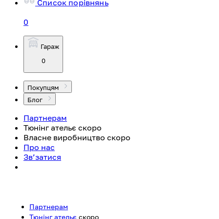
Список порівнянь
0
Гараж
0
Покупцям
Блог
Партнерам
Тюнінг ательє
скоро
Власне виробництво
скоро
Про нас
Зв’затися
Партнерам
Тюнінг ательє
скоро