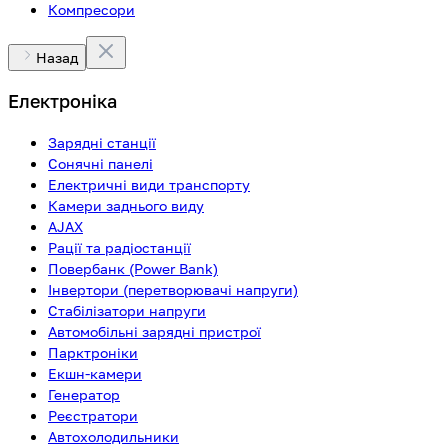
Компресори
Назад
Електроніка
Зарядні станції
Сонячні панелі
Електричні види транспорту
Камери заднього виду
AJAX
Рації та радіостанції
Повербанк (Power Bank)
Інвертори (перетворювачі напруги)
Стабілізатори напруги
Автомобільні зарядні пристрої
Парктроніки
Екшн-камери
Генератор
Реєстратори
Автохолодильники