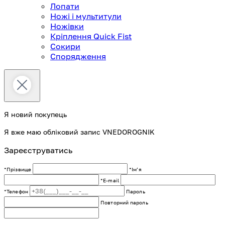
Лопати
Ножі і мультитули
Ножівки
Кріплення Quick Fist
Сокири
Спорядження
Я новий покупець
Я вже маю обліковий запис VNEDOROGNIK
Зареєструватись
*Прізвище
*Імʼя
*E-mail
*Телефон
Пароль
Повторний пароль