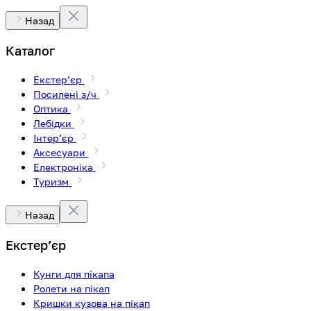
Назад
Каталог
Екстерʼєр
Посилені з/ч
Оптика
Лебідки
Інтерʼєр
Аксесуари
Електроніка
Туризм
Назад
Екстерʼєр
Кунги для пікапа
Ролети на пікап
Кришки кузова на пікап