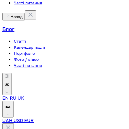
Часті питання
Назад
Блог
Статті
Календар подій
Портфоліо
Фото / відео
Часті питання
UK
EN
RU
UK
UAH
UAH
USD
EUR