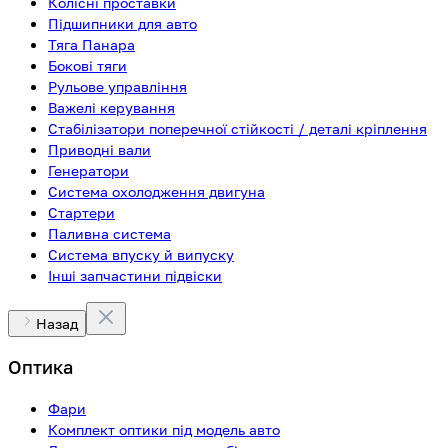
Колісні проставки
Підшипники для авто
Тяга Панара
Бокові тяги
Рульове управління
Важелі керування
Стабілізатори поперечної стійкості / деталі кріплення
Приводні вали
Генератори
Система охолодження двигуна
Стартери
Паливна система
Система впуску й випуску
Інші запчастини підвіски
Назад
Оптика
Фари
Комплект оптики під модель авто