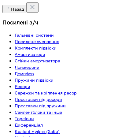
Назад
Посилені з/ч
Гальмівні системи
Посилене зчеплення
Комплекти підвіски
Амортизатори
Стійки амортизатора
Лонжерони
Демпфер
Пружини підвіски
Ресори
Сережки та кріплення ресор
Проставки під ресори
Проставки під пружини
Сайлентблоки та інше
Торсіони
Диференціал
Колісні муфти (Хаби)