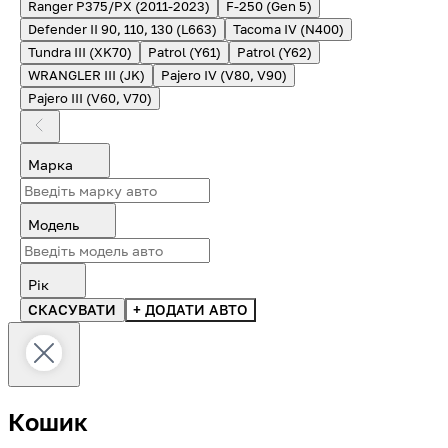
Ranger P375/PX (2011-2023)
F-250 (Gen 5)
Defender II 90, 110, 130 (L663)
Tacoma IV (N400)
Tundra III (XK70)
Patrol (Y61)
Patrol (Y62)
WRANGLER III (JK)
Pajero IV (V80, V90)
Pajero III (V60, V70)
Марка
Модель
Рік
СКАСУВАТИ
+ ДОДАТИ АВТО
Кошик