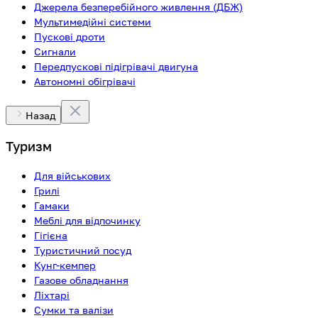
Джерела безперебійного живлення (ДБЖ)
Мультимедійні системи
Пускові дроти
Сигнали
Передпускові підігрівачі двигуна
Автономні обігрівачі
Назад
Туризм
Для військових
Грилі
Гамаки
Меблі для відпочинку
Гігієна
Туристичний посуд
Кунг-кемпер
Газове обладнання
Ліхтарі
Сумки та валізи