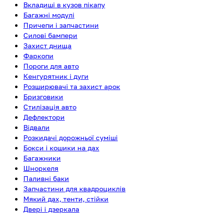
Вкладиші в кузов пікапу
Багажні модулі
Причепи і запчастини
Силові бампери
Захист днища
Фаркопи
Пороги для авто
Кенгурятник і дуги
Розширювачі та захист арок
Бризговики
Стилізація авто
Дефлектори
Відвали
Розкидачі дорожньої суміші
Бокси і кошики на дах
Багажники
Шноркеля
Паливні баки
Запчастини для квадроциклів
Мякий дах, тенти, стійки
Двері і дзеркала