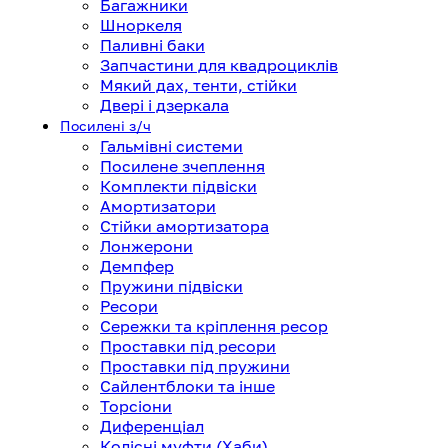
Багажники
Шноркеля
Паливні баки
Запчастини для квадроциклів
Мякий дах, тенти, стійки
Двері і дзеркала
Посилені з/ч
Гальмівні системи
Посилене зчеплення
Комплекти підвіски
Амортизатори
Стійки амортизатора
Лонжерони
Демпфер
Пружини підвіски
Ресори
Сережки та кріплення ресор
Проставки під ресори
Проставки під пружини
Сайлентблоки та інше
Торсіони
Диференціал
Колісні муфти (Хаби)