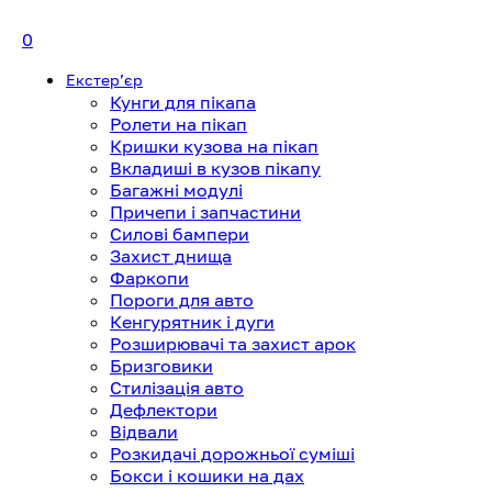
0
Екстерʼєр
Кунги для пікапа
Ролети на пікап
Кришки кузова на пікап
Вкладиші в кузов пікапу
Багажні модулі
Причепи і запчастини
Силові бампери
Захист днища
Фаркопи
Пороги для авто
Кенгурятник і дуги
Розширювачі та захист арок
Бризговики
Стилізація авто
Дефлектори
Відвали
Розкидачі дорожньої суміші
Бокси і кошики на дах