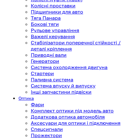
Колісні проставки
Підшипники для авто
Тяга Панара
Бокові тяги
Рульове управління
Важелі керування
Стабілізатори поперечної стійкості /
деталі кріплення
Приводні вали
Генератори
Система охолодження двигуна
Стартери
Паливна система
Система впуску й випуску
Інші запчастини підвіски
Оптика
Фари
Комплект оптики під модель авто
Додаткова оптика автомобіля
Аксесуари для оптики і підключення
Спецсигнали
Прожектори