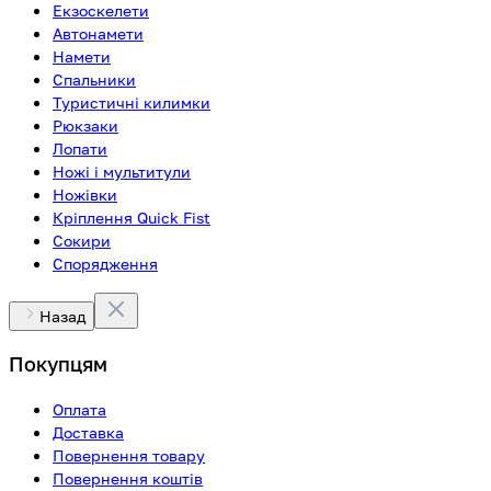
Екзоскелети
Автонамети
Намети
Спальники
Туристичні килимки
Рюкзаки
Лопати
Ножі і мультитули
Ножівки
Кріплення Quick Fist
Сокири
Спорядження
Назад
Покупцям
Оплата
Доставка
Повернення товару
Повернення коштів