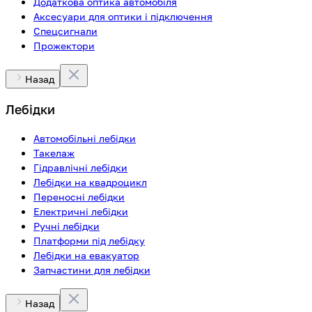
Додаткова оптика автомобіля
Аксесуари для оптики і підключення
Спецсигнали
Прожектори
Назад
Лебідки
Автомобільні лебідки
Такелаж
Гідравлічні лебідки
Лебідки на квадроцикл
Переносні лебідки
Електричні лебідки
Ручні лебідки
Платформи під лебідку
Лебідки на евакуатор
Запчастини для лебідки
Назад