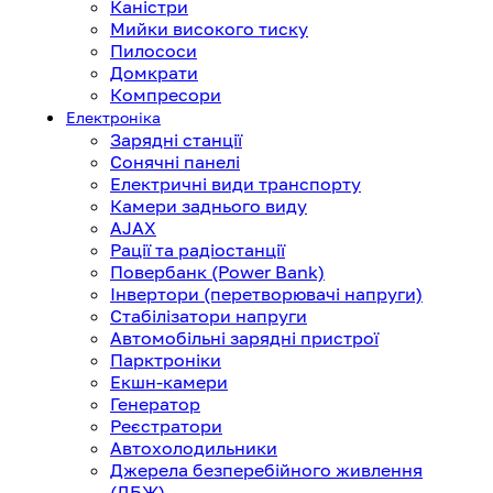
Каністри
Мийки високого тиску
Пилососи
Домкрати
Компресори
Електроніка
Зарядні станції
Сонячні панелі
Електричні види транспорту
Камери заднього виду
AJAX
Рації та радіостанції
Повербанк (Power Bank)
Інвертори (перетворювачі напруги)
Стабілізатори напруги
Автомобільні зарядні пристрої
Парктроніки
Екшн-камери
Генератор
Реєстратори
Автохолодильники
Джерела безперебійного живлення
(ДБЖ)