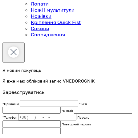
Лопати
Ножі і мультитули
Ножівки
Кріплення Quick Fist
Сокири
Спорядження
Я новий покупець
Я вже маю обліковий запис VNEDOROGNIK
Зареєструватись
*Прізвище
*Імʼя
*E-mail
*Телефон
Пароль
Повторний пароль