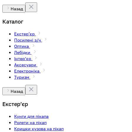
Назад
Каталог
Екстерʼєр
Посилені з/ч
Оптика
Лебідки
Інтерʼєр
Аксесуари
Електроніка
Туризм
Назад
Екстерʼєр
Кунги для пікапа
Ролети на пікап
Кришки кузова на пікап