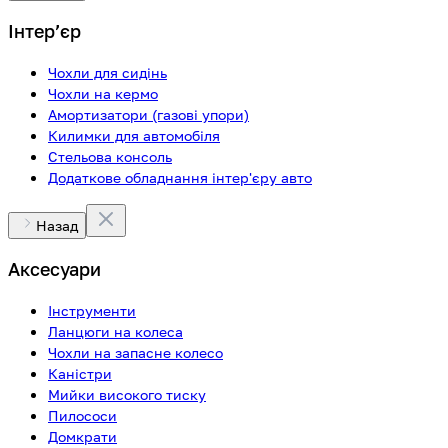
Інтерʼєр
Чохли для сидінь
Чохли на кермо
Амортизатори (газові упори)
Килимки для автомобіля
Стельова консоль
Додаткове обладнання інтер'єру авто
Назад
Аксесуари
Інструменти
Ланцюги на колеса
Чохли на запасне колесо
Каністри
Мийки високого тиску
Пилососи
Домкрати