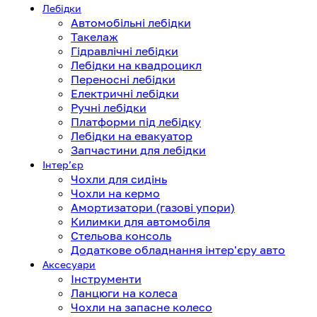
Лебідки
Автомобільні лебідки
Такелаж
Гідравлічні лебідки
Лебідки на квадроцикл
Переносні лебідки
Електричні лебідки
Ручні лебідки
Платформи під лебідку
Лебідки на евакуатор
Запчастини для лебідки
Інтерʼєр
Чохли для сидінь
Чохли на кермо
Амортизатори (газові упори)
Килимки для автомобіля
Стельова консоль
Додаткове обладнання інтер'єру авто
Аксесуари
Інструменти
Ланцюги на колеса
Чохли на запасне колесо