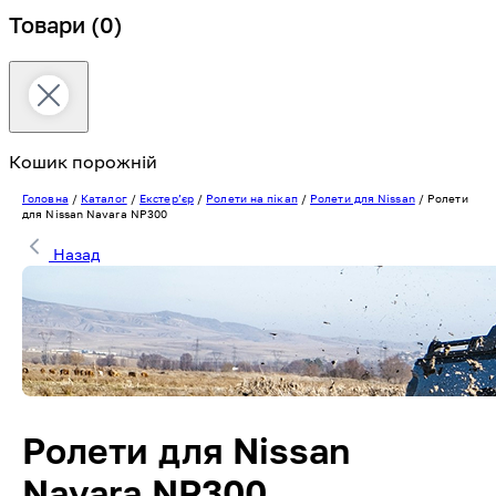
Товари
(0)
Кошик порожній
Головна
/
Каталог
/
Екстерʼєр
/
Ролети на пікап
/
Ролети для Nissan
/
Ролети
для Nissan Navara NP300
Назад
Ролети для Nissan
Navara NP300