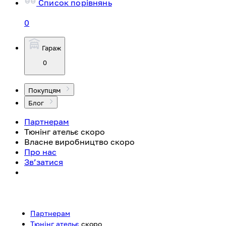
Список порівнянь
0
Гараж
0
Покупцям
Блог
Партнерам
Тюнінг ательє
скоро
Власне виробництво
скоро
Про нас
Зв’затися
Партнерам
Тюнінг ательє
скоро