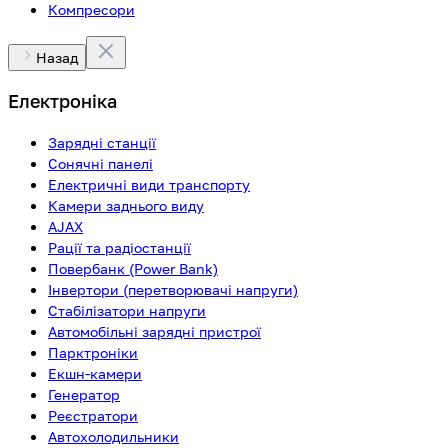
Компресори
Назад
Електроніка
Зарядні станції
Сонячні панелі
Електричні види транспорту
Камери заднього виду
AJAX
Рації та радіостанції
Повербанк (Power Bank)
Інвертори (перетворювачі напруги)
Стабілізатори напруги
Автомобільні зарядні пристрої
Парктроніки
Екшн-камери
Генератор
Реєстратори
Автохолодильники