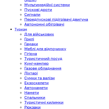
Мультимедійні системи
Пускові дроти
Сигнали
Передпускові підігрівачі двигуна
Автономні обігрівачі
Туризм
Для військових
Грилі
Гамаки
Меблі для відпочинку
Гігієна
Туристичний посуд
Кунг-кемпер
Газове обладнання
Ліхтарі
Сумки та валізи
Екзоскелети
Автонамети
Намети
Спальники
Туристичні килимки
Рюкзаки