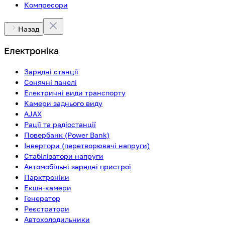
Компресори
Назад
Електроніка
Зарядні станції
Сонячні панелі
Електричні види транспорту
Камери заднього виду
AJAX
Рації та радіостанції
Повербанк (Power Bank)
Інвертори (перетворювачі напруги)
Стабілізатори напруги
Автомобільні зарядні пристрої
Парктроніки
Екшн-камери
Генератор
Реєстратори
Автохолодильники