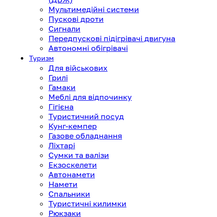
Мультимедійні системи
Пускові дроти
Сигнали
Передпускові підігрівачі двигуна
Автономні обігрівачі
Туризм
Для військових
Грилі
Гамаки
Меблі для відпочинку
Гігієна
Туристичний посуд
Кунг-кемпер
Газове обладнання
Ліхтарі
Сумки та валізи
Екзоскелети
Автонамети
Намети
Спальники
Туристичні килимки
Рюкзаки