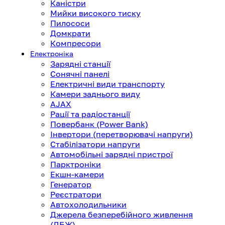
Каністри
Мийки високого тиску
Пилососи
Домкрати
Компресори
Електроніка
Зарядні станції
Сонячні панелі
Електричні види транспорту
Камери заднього виду
AJAX
Рації та радіостанції
Повербанк (Power Bank)
Інвертори (перетворювачі напруги)
Стабілізатори напруги
Автомобільні зарядні пристрої
Парктроніки
Екшн-камери
Генератор
Реєстратори
Автохолодильники
Джерела безперебійного живлення
(ДБЖ)