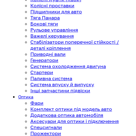
Колісні проставки
Підшипники для авто
Тяга Панара
Бокові тяги
Рульове управління
Важелі керування
Стабілізатори поперечної стійкості /
деталі кріплення
Приводні вали
Генератори
Система охолодження двигуна
Стартери
Паливна система
Система впуску й випуску
Інші запчастини підвіски
Оптика
Фари
Комплект оптики під модель авто
Додаткова оптика автомобіля
Аксесуари для оптики і підключення
Спецсигнали
Прожектори