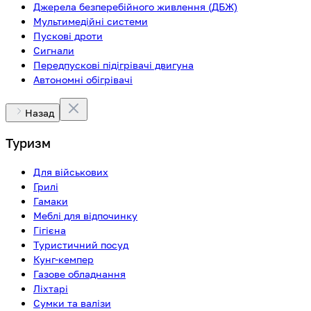
Джерела безперебійного живлення (ДБЖ)
Мультимедійні системи
Пускові дроти
Сигнали
Передпускові підігрівачі двигуна
Автономні обігрівачі
Назад
Туризм
Для військових
Грилі
Гамаки
Меблі для відпочинку
Гігієна
Туристичний посуд
Кунг-кемпер
Газове обладнання
Ліхтарі
Сумки та валізи