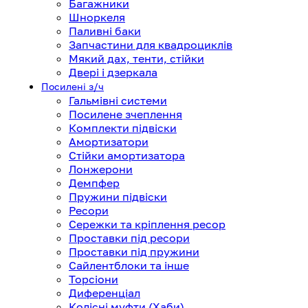
Багажники
Шноркеля
Паливні баки
Запчастини для квадроциклів
Мякий дах, тенти, стійки
Двері і дзеркала
Посилені з/ч
Гальмівні системи
Посилене зчеплення
Комплекти підвіски
Амортизатори
Стійки амортизатора
Лонжерони
Демпфер
Пружини підвіски
Ресори
Сережки та кріплення ресор
Проставки під ресори
Проставки під пружини
Сайлентблоки та інше
Торсіони
Диференціал
Колісні муфти (Хаби)