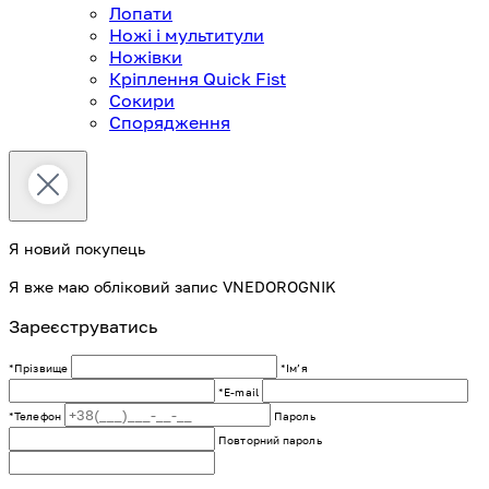
Лопати
Ножі і мультитули
Ножівки
Кріплення Quick Fist
Сокири
Спорядження
Я новий покупець
Я вже маю обліковий запис VNEDOROGNIK
Зареєструватись
*Прізвище
*Імʼя
*E-mail
*Телефон
Пароль
Повторний пароль