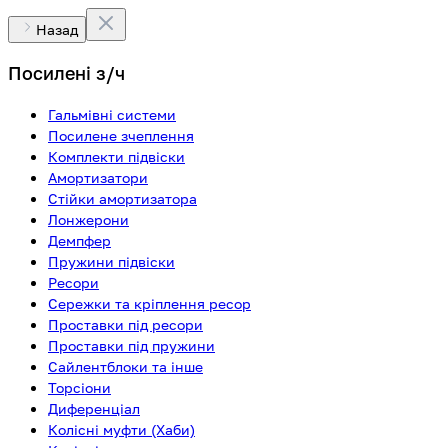
Назад
Посилені з/ч
Гальмівні системи
Посилене зчеплення
Комплекти підвіски
Амортизатори
Стійки амортизатора
Лонжерони
Демпфер
Пружини підвіски
Ресори
Сережки та кріплення ресор
Проставки під ресори
Проставки під пружини
Сайлентблоки та інше
Торсіони
Диференціал
Колісні муфти (Хаби)