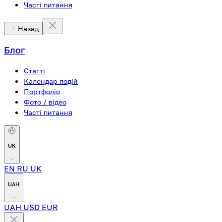
Часті питання
Назад
Блог
Статті
Календар подій
Портфоліо
Фото / відео
Часті питання
UK
EN
RU
UK
UAH
UAH
USD
EUR