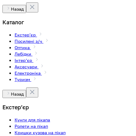
Назад
Каталог
Екстерʼєр
Посилені з/ч
Оптика
Лебідки
Інтерʼєр
Аксесуари
Електроніка
Туризм
Назад
Екстерʼєр
Кунги для пікапа
Ролети на пікап
Кришки кузова на пікап