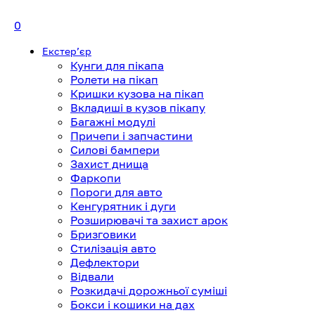
0
Екстерʼєр
Кунги для пікапа
Ролети на пікап
Кришки кузова на пікап
Вкладиші в кузов пікапу
Багажні модулі
Причепи і запчастини
Силові бампери
Захист днища
Фаркопи
Пороги для авто
Кенгурятник і дуги
Розширювачі та захист арок
Бризговики
Стилізація авто
Дефлектори
Відвали
Розкидачі дорожньої суміші
Бокси і кошики на дах