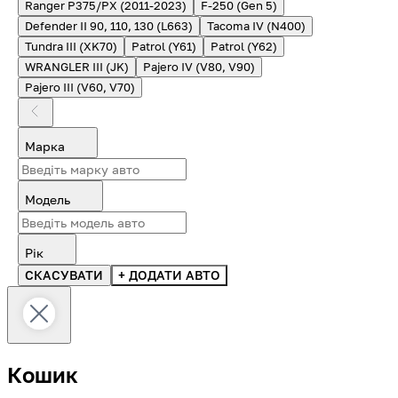
Ranger P375/PX (2011-2023)
F-250 (Gen 5)
Defender II 90, 110, 130 (L663)
Tacoma IV (N400)
Tundra III (XK70)
Patrol (Y61)
Patrol (Y62)
WRANGLER III (JK)
Pajero IV (V80, V90)
Pajero III (V60, V70)
Марка
Модель
Рік
СКАСУВАТИ
+ ДОДАТИ АВТО
Кошик