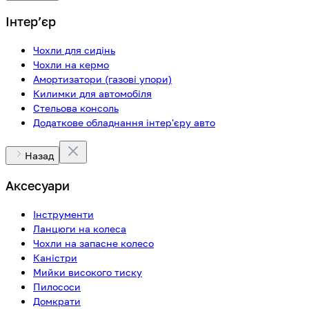
Інтерʼєр
Чохли для сидінь
Чохли на кермо
Амортизатори (газові упори)
Килимки для автомобіля
Стельова консоль
Додаткове обладнання інтер'єру авто
Назад
Аксесуари
Інструменти
Ланцюги на колеса
Чохли на запасне колесо
Каністри
Мийки високого тиску
Пилососи
Домкрати