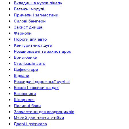
Вкладиші в кузов пікапу
Багажні модулі
Причепи і запчастини
Силові бампери
Захист днища
Фаркопи
Пороги для авто
Кенгурятник і дуги
Розширювачі та захист арок
Бризговики
Стилізація авто
Дефлектори
Відвали
Розкидачі дорожньої суміші
Бокси і кошики на дах
Багажники
Шноркеля
Паливні баки
Запчастини для квадроциклів
Мякий дах, тенти, стійки
Двері і дзеркала