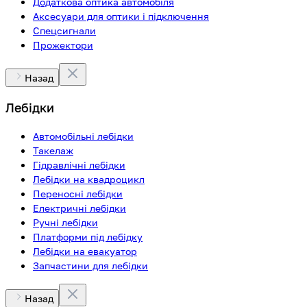
Додаткова оптика автомобіля
Аксесуари для оптики і підключення
Спецсигнали
Прожектори
Назад
Лебідки
Автомобільні лебідки
Такелаж
Гідравлічні лебідки
Лебідки на квадроцикл
Переносні лебідки
Електричні лебідки
Ручні лебідки
Платформи під лебідку
Лебідки на евакуатор
Запчастини для лебідки
Назад