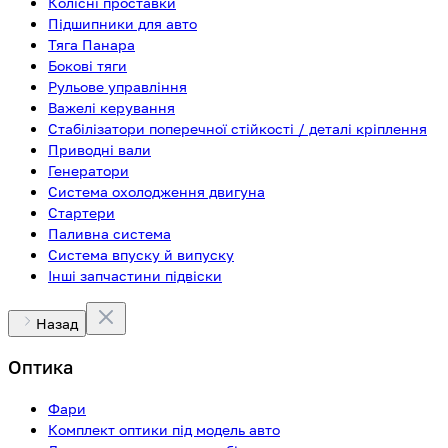
Колісні проставки
Підшипники для авто
Тяга Панара
Бокові тяги
Рульове управління
Важелі керування
Стабілізатори поперечної стійкості / деталі кріплення
Приводні вали
Генератори
Система охолодження двигуна
Стартери
Паливна система
Система впуску й випуску
Інші запчастини підвіски
Назад
Оптика
Фари
Комплект оптики під модель авто