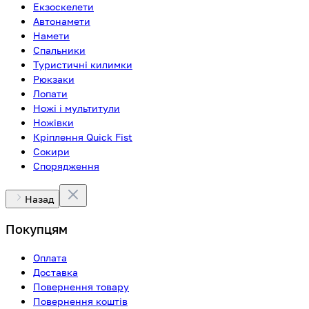
Екзоскелети
Автонамети
Намети
Спальники
Туристичні килимки
Рюкзаки
Лопати
Ножі і мультитули
Ножівки
Кріплення Quick Fist
Сокири
Спорядження
Назад
Покупцям
Оплата
Доставка
Повернення товару
Повернення коштів