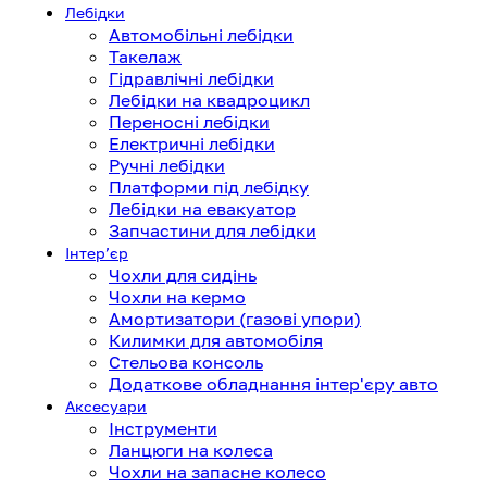
Лебідки
Автомобільні лебідки
Такелаж
Гідравлічні лебідки
Лебідки на квадроцикл
Переносні лебідки
Електричні лебідки
Ручні лебідки
Платформи під лебідку
Лебідки на евакуатор
Запчастини для лебідки
Інтерʼєр
Чохли для сидінь
Чохли на кермо
Амортизатори (газові упори)
Килимки для автомобіля
Стельова консоль
Додаткове обладнання інтер'єру авто
Аксесуари
Інструменти
Ланцюги на колеса
Чохли на запасне колесо