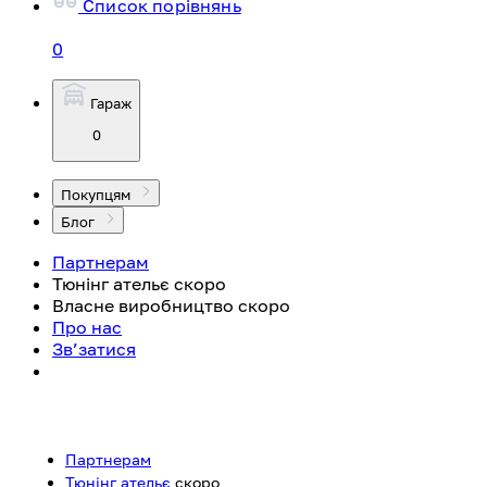
Список порівнянь
0
Гараж
0
Покупцям
Блог
Партнерам
Тюнінг ательє
скоро
Власне виробництво
скоро
Про нас
Зв’затися
Партнерам
Тюнінг ательє
скоро