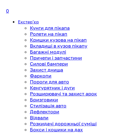
0
Екстерʼєр
Кунги для пікапа
Ролети на пікап
Кришки кузова на пікап
Вкладиші в кузов пікапу
Багажні модулі
Причепи і запчастини
Силові бампери
Захист днища
Фаркопи
Пороги для авто
Кенгурятник і дуги
Розширювачі та захист арок
Бризговики
Стилізація авто
Дефлектори
Відвали
Розкидачі дорожньої суміші
Бокси і кошики на дах