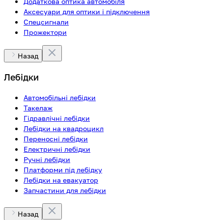
Додаткова оптика автомобіля
Аксесуари для оптики і підключення
Спецсигнали
Прожектори
Назад
Лебідки
Автомобільні лебідки
Такелаж
Гідравлічні лебідки
Лебідки на квадроцикл
Переносні лебідки
Електричні лебідки
Ручні лебідки
Платформи під лебідку
Лебідки на евакуатор
Запчастини для лебідки
Назад