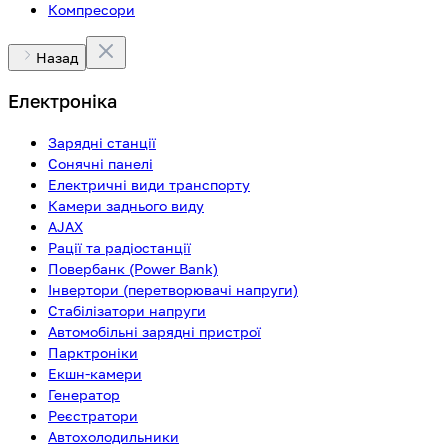
Компресори
Назад
Електроніка
Зарядні станції
Сонячні панелі
Електричні види транспорту
Камери заднього виду
AJAX
Рації та радіостанції
Повербанк (Power Bank)
Інвертори (перетворювачі напруги)
Стабілізатори напруги
Автомобільні зарядні пристрої
Парктроніки
Екшн-камери
Генератор
Реєстратори
Автохолодильники