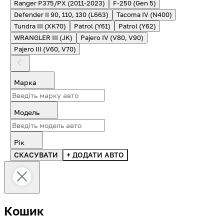
Ranger P375/PX (2011-2023)
F-250 (Gen 5)
Defender II 90, 110, 130 (L663)
Tacoma IV (N400)
Tundra III (XK70)
Patrol (Y61)
Patrol (Y62)
WRANGLER III (JK)
Pajero IV (V80, V90)
Pajero III (V60, V70)
Марка
Модель
Рік
СКАСУВАТИ
+ ДОДАТИ АВТО
Кошик