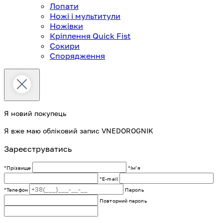
Лопати
Ножі і мультитули
Ножівки
Кріплення Quick Fist
Сокири
Спорядження
Я новий покупець
Я вже маю обліковий запис VNEDOROGNIK
Зареєструватись
*Прізвище
*Імʼя
*E-mail
*Телефон
Пароль
Повторний пароль