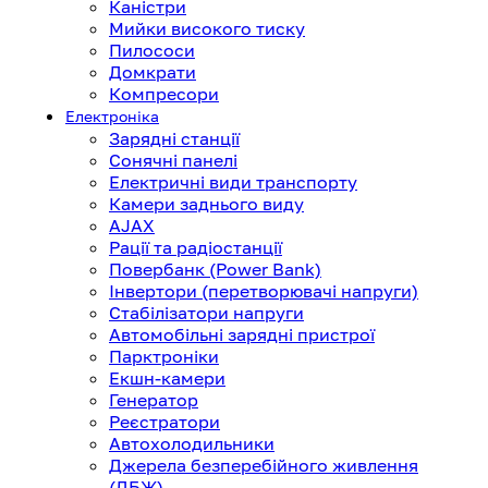
Каністри
Мийки високого тиску
Пилососи
Домкрати
Компресори
Електроніка
Зарядні станції
Сонячні панелі
Електричні види транспорту
Камери заднього виду
AJAX
Рації та радіостанції
Повербанк (Power Bank)
Інвертори (перетворювачі напруги)
Стабілізатори напруги
Автомобільні зарядні пристрої
Парктроніки
Екшн-камери
Генератор
Реєстратори
Автохолодильники
Джерела безперебійного живлення
(ДБЖ)