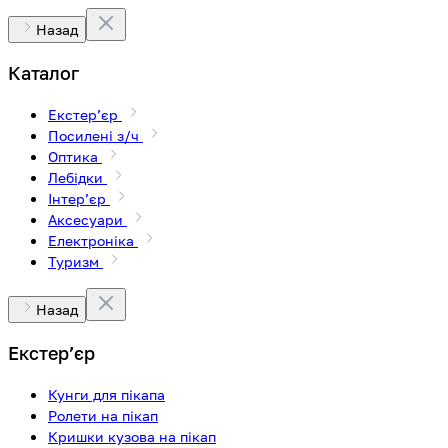
Назад
Каталог
Екстерʼєр
Посилені з/ч
Оптика
Лебідки
Інтерʼєр
Аксесуари
Електроніка
Туризм
Назад
Екстерʼєр
Кунги для пікапа
Ролети на пікап
Кришки кузова на пікап