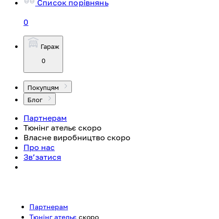
Список порівнянь
0
Гараж
0
Покупцям
Блог
Партнерам
Тюнінг ательє
скоро
Власне виробництво
скоро
Про нас
Зв’затися
Партнерам
Тюнінг ательє
скоро