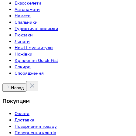
Екзоскелети
Автонамети
Намети
Спальники
Туристичні килимки
Рюкзаки
Лопати
Ножі і мультитули
Ножівки
Кріплення Quick Fist
Сокири
Спорядження
Назад
Покупцям
Оплата
Доставка
Повернення товару
Повернення коштів