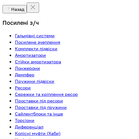
Назад
Посилені з/ч
Гальмівні системи
Посилене зчеплення
Комплекти підвіски
Амортизатори
Стійки амортизатора
Лонжерони
Демпфер
Пружини підвіски
Ресори
Сережки та кріплення ресор
Проставки під ресори
Проставки під пружини
Сайлентблоки та інше
Торсіони
Диференціал
Колісні муфти (Хаби)