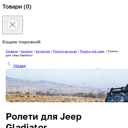
Товари
(0)
Кошик порожній
Головна
/
Каталог
/
Екстерʼєр
/
Ролети на пікап
/
Ролети для Jeep
/
Ролети
для Jeep Gladiator
Назад
Ролети для Jeep
Gladiator