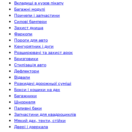
Вкладиші в кузов пікапу
Багажні модулі
Причепи і запчастини
Силові бампери
Захист днища
Фаркопи
Пороги для авто
Кенгурятник і дуги
Розширювачі та захист арок
Бризговики
Стилізація авто
Дефлектори
Відвали
Розкидачі дорожньої суміші
Бокси і кошики на дах
Багажники
Шноркеля
Паливні баки
Запчастини для квадроциклів
Мякий дах, тенти, стійки
Двері і дзеркала