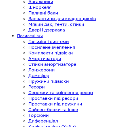
Багажники
Шноркеля
Паливні баки
Запчастини для квадроциклів
Мякий дах, тенти, стійки
Двері і дзеркала
Посилені з/ч
Гальмівні системи
Посилене зчеплення
Комплекти підвіски
Амортизатори
Стійки амортизатора
Лонжерони
Демпфер
Пружини підвіски
Ресори
Сережки та кріплення ресор
Проставки під ресори
Проставки під пружини
Сайлентблоки та інше
Торсіони
Диференціал
Колісні муфти (Хаби)