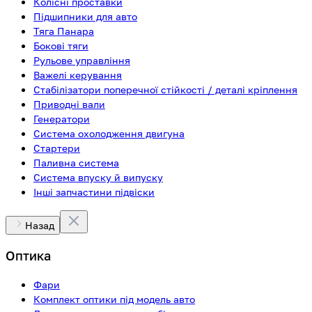
Колісні проставки
Підшипники для авто
Тяга Панара
Бокові тяги
Рульове управління
Важелі керування
Стабілізатори поперечної стійкості / деталі кріплення
Приводні вали
Генератори
Система охолодження двигуна
Стартери
Паливна система
Система впуску й випуску
Інші запчастини підвіски
Назад
Оптика
Фари
Комплект оптики під модель авто