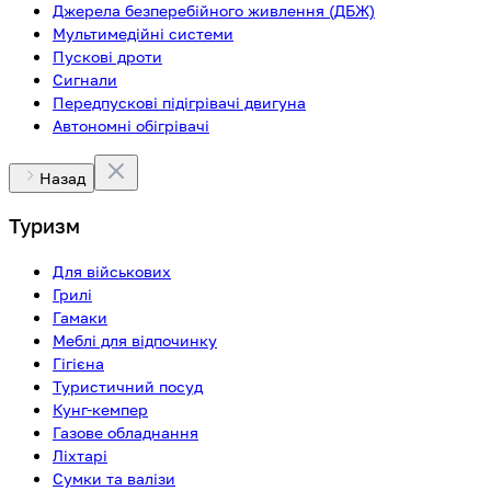
Джерела безперебійного живлення (ДБЖ)
Мультимедійні системи
Пускові дроти
Сигнали
Передпускові підігрівачі двигуна
Автономні обігрівачі
Назад
Туризм
Для військових
Грилі
Гамаки
Меблі для відпочинку
Гігієна
Туристичний посуд
Кунг-кемпер
Газове обладнання
Ліхтарі
Сумки та валізи