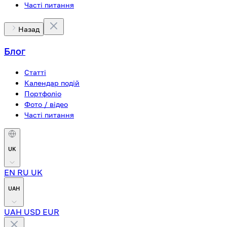
Часті питання
Назад
Блог
Статті
Календар подій
Портфоліо
Фото / відео
Часті питання
UK
EN
RU
UK
UAH
UAH
USD
EUR