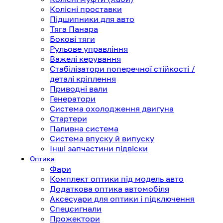
Колісні проставки
Підшипники для авто
Тяга Панара
Бокові тяги
Рульове управління
Важелі керування
Стабілізатори поперечної стійкості /
деталі кріплення
Приводні вали
Генератори
Система охолодження двигуна
Стартери
Паливна система
Система впуску й випуску
Інші запчастини підвіски
Оптика
Фари
Комплект оптики під модель авто
Додаткова оптика автомобіля
Аксесуари для оптики і підключення
Спецсигнали
Прожектори