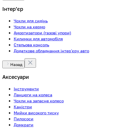
Інтерʼєр
Чохли для сидінь
Чохли на кермо
Амортизатори (газові упори)
Килимки для автомобіля
Стельова консоль
Додаткове обладнання інтер'єру авто
Назад
Аксесуари
Інструменти
Ланцюги на колеса
Чохли на запасне колесо
Каністри
Мийки високого тиску
Пилососи
Домкрати