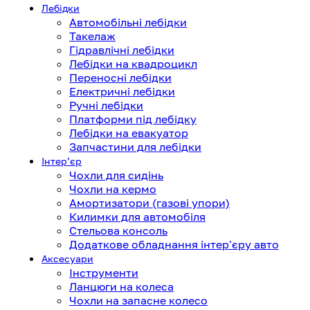
Лебідки
Автомобільні лебідки
Такелаж
Гідравлічні лебідки
Лебідки на квадроцикл
Переносні лебідки
Електричні лебідки
Ручні лебідки
Платформи під лебідку
Лебідки на евакуатор
Запчастини для лебідки
Інтерʼєр
Чохли для сидінь
Чохли на кермо
Амортизатори (газові упори)
Килимки для автомобіля
Стельова консоль
Додаткове обладнання інтер'єру авто
Аксесуари
Інструменти
Ланцюги на колеса
Чохли на запасне колесо