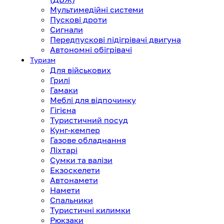
Мультимедійні системи
Пускові дроти
Сигнали
Передпускові підігрівачі двигуна
Автономні обігрівачі
Туризм
Для військових
Грилі
Гамаки
Меблі для відпочинку
Гігієна
Туристичний посуд
Кунг-кемпер
Газове обладнання
Ліхтарі
Сумки та валізи
Екзоскелети
Автонамети
Намети
Спальники
Туристичні килимки
Рюкзаки