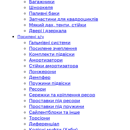
Багажники
Шноркеля
Паливні баки
Запчастини для квадроциклів
Мякий дах, тенти, стійки
Двері і дзеркала
Посилені з/ч
Гальмівні системи
Посилене зчеплення
Комплекти підвіски
Амортизатори
Стійки амортизатора
Лонжерони
Демпфер
Пружини підвіски
Ресори
Сережки та кріплення ресор
Проставки під ресори
Проставки під пружини
Сайлентблоки та інше
Торсіони
Диференціал
Колісні муфти (Хаби)