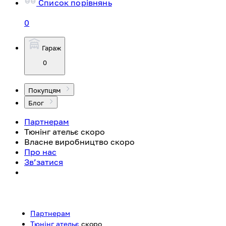
Список порівнянь
0
Гараж
0
Покупцям
Блог
Партнерам
Тюнінг ательє
скоро
Власне виробництво
скоро
Про нас
Зв’затися
Партнерам
Тюнінг ательє
скоро