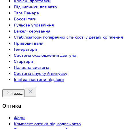
Колісні проставки
Підшипники для авто
Тяга Панара
Бокові тяги
Рульове управління
Важелі керування
Стабілізатори поперечної стійкості / деталі кріплення
Приводні вали
Генератори
Система охолодження двигуна
Стартери
Паливна система
Система впуску й випуску
Інші запчастини підвіски
Назад
Оптика
Фари
Комплект оптики під модель авто