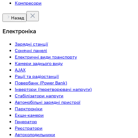
Компресори
Назад
Електроніка
Зарядні станції
Сонячні панелі
Електричні види транспорту
Камери заднього виду
AJAX
Рації та радіостанції
Повербанк (Power Bank)
Інвертори (перетворювачі напруги)
Стабілізатори напруги
Автомобільні зарядні пристрої
Парктроніки
Екшн-камери
Генератор
Реєстратори
Автохолодильники