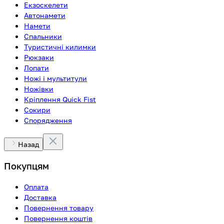
Екзоскелети
Автонамети
Намети
Спальники
Туристичні килимки
Рюкзаки
Лопати
Ножі і мультитули
Ножівки
Кріплення Quick Fist
Сокири
Спорядження
Назад
Покупцям
Оплата
Доставка
Повернення товару
Повернення коштів