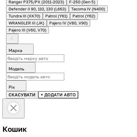
Ranger P375/PX (2011-2023)
F-250 (Gen 5)
Defender II 90, 110, 130 (L663)
Tacoma IV (N400)
Tundra III (XK70)
Patrol (Y61)
Patrol (Y62)
WRANGLER III (JK)
Pajero IV (V80, V90)
Pajero III (V60, V70)
Марка
Модель
Рік
СКАСУВАТИ
+ ДОДАТИ АВТО
Кошик