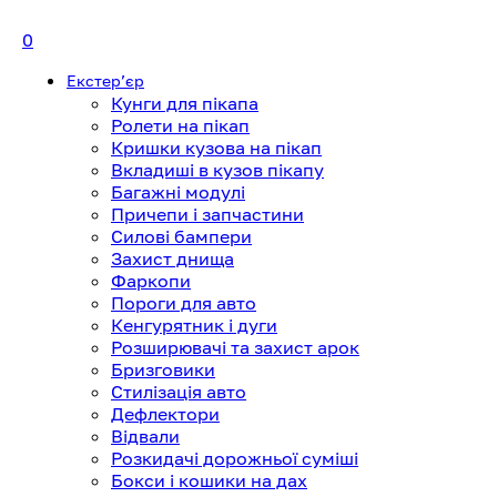
0
Екстерʼєр
Кунги для пікапа
Ролети на пікап
Кришки кузова на пікап
Вкладиші в кузов пікапу
Багажні модулі
Причепи і запчастини
Силові бампери
Захист днища
Фаркопи
Пороги для авто
Кенгурятник і дуги
Розширювачі та захист арок
Бризговики
Стилізація авто
Дефлектори
Відвали
Розкидачі дорожньої суміші
Бокси і кошики на дах