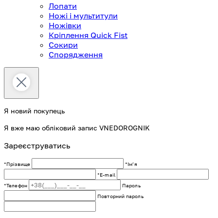
Лопати
Ножі і мультитули
Ножівки
Кріплення Quick Fist
Сокири
Спорядження
Я новий покупець
Я вже маю обліковий запис VNEDOROGNIK
Зареєструватись
*Прізвище
*Імʼя
*E-mail
*Телефон
Пароль
Повторний пароль