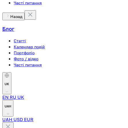
Часті питання
Назад
Блог
Статті
Календар подій
Портфоліо
Фото / відео
Часті питання
UK
EN
RU
UK
UAH
UAH
USD
EUR