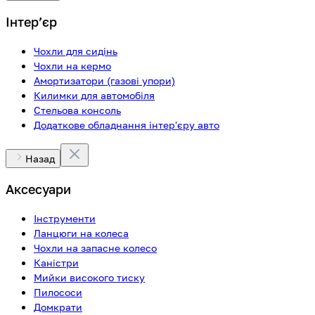
Інтерʼєр
Чохли для сидінь
Чохли на кермо
Амортизатори (газові упори)
Килимки для автомобіля
Стельова консоль
Додаткове обладнання інтер'єру авто
Назад
Аксесуари
Інструменти
Ланцюги на колеса
Чохли на запасне колесо
Каністри
Мийки високого тиску
Пилососи
Домкрати