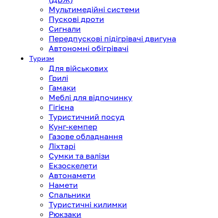
Мультимедійні системи
Пускові дроти
Сигнали
Передпускові підігрівачі двигуна
Автономні обігрівачі
Туризм
Для військових
Грилі
Гамаки
Меблі для відпочинку
Гігієна
Туристичний посуд
Кунг-кемпер
Газове обладнання
Ліхтарі
Сумки та валізи
Екзоскелети
Автонамети
Намети
Спальники
Туристичні килимки
Рюкзаки