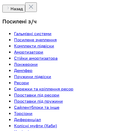
Назад
Посилені з/ч
Гальмівні системи
Посилене зчеплення
Комплекти підвіски
Амортизатори
Стійки амортизатора
Лонжерони
Демпфер
Пружини підвіски
Ресори
Сережки та кріплення ресор
Проставки під ресори
Проставки під пружини
Сайлентблоки та інше
Торсіони
Диференціал
Колісні муфти (Хаби)