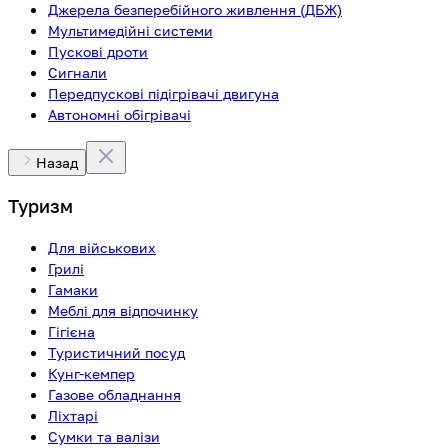
Джерела безперебійного живлення (ДБЖ)
Мультимедійні системи
Пускові дроти
Сигнали
Передпускові підігрівачі двигуна
Автономні обігрівачі
Назад
Туризм
Для військових
Грилі
Гамаки
Меблі для відпочинку
Гігієна
Туристичний посуд
Кунг-кемпер
Газове обладнання
Ліхтарі
Сумки та валізи