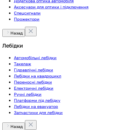
Додаткова оптика автомобіля
Аксесуари для оптики і підключення
Спецсигнали
Прожектори
Назад
Лебідки
Автомобільні лебідки
Такелаж
Гідравлічні лебідки
Лебідки на квадроцикл
Переносні лебідки
Електричні лебідки
Ручні лебідки
Платформи під лебідку
Лебідки на евакуатор
Запчастини для лебідки
Назад