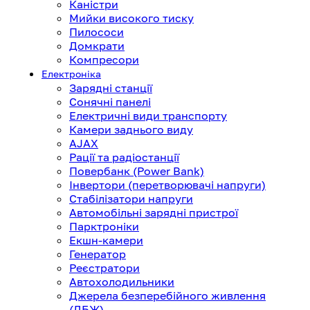
Каністри
Мийки високого тиску
Пилососи
Домкрати
Компресори
Електроніка
Зарядні станції
Сонячні панелі
Електричні види транспорту
Камери заднього виду
AJAX
Рації та радіостанції
Повербанк (Power Bank)
Інвертори (перетворювачі напруги)
Стабілізатори напруги
Автомобільні зарядні пристрої
Парктроніки
Екшн-камери
Генератор
Реєстратори
Автохолодильники
Джерела безперебійного живлення
(ДБЖ)