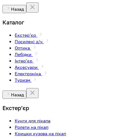
Назад
Каталог
Екстерʼєр
Посилені з/ч
Оптика
Лебідки
Інтерʼєр
Аксесуари
Електроніка
Туризм
Назад
Екстерʼєр
Кунги для пікапа
Ролети на пікап
Кришки кузова на пікап