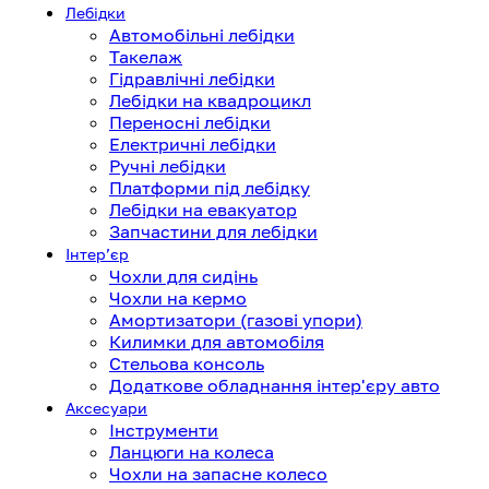
Лебідки
Автомобільні лебідки
Такелаж
Гідравлічні лебідки
Лебідки на квадроцикл
Переносні лебідки
Електричні лебідки
Ручні лебідки
Платформи під лебідку
Лебідки на евакуатор
Запчастини для лебідки
Інтерʼєр
Чохли для сидінь
Чохли на кермо
Амортизатори (газові упори)
Килимки для автомобіля
Стельова консоль
Додаткове обладнання інтер'єру авто
Аксесуари
Інструменти
Ланцюги на колеса
Чохли на запасне колесо