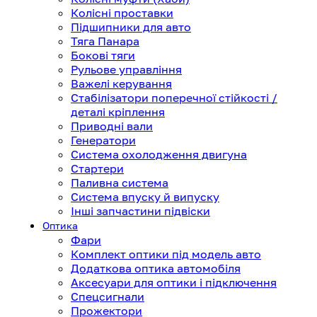
Колісні проставки
Підшипники для авто
Тяга Панара
Бокові тяги
Рульове управління
Важелі керування
Стабілізатори поперечної стійкості /
деталі кріплення
Приводні вали
Генератори
Система охолодження двигуна
Стартери
Паливна система
Система впуску й випуску
Інші запчастини підвіски
Оптика
Фари
Комплект оптики під модель авто
Додаткова оптика автомобіля
Аксесуари для оптики і підключення
Спецсигнали
Прожектори