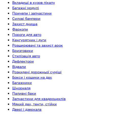
Вкладиші в кузов пікапу
Багажні модулі
Причепи і запчастини
Силові бампери
Захист днища
Фаркопи
Пороги для авто
Кенгурятник і дуги
Розширювачі та захист арок
Бризговики
Стилізація авто
Дефлектори
Відвали
Розкидачі дорожньої суміші
Бокси і кошики на дах
Багажники
Шноркеля
Паливні баки
Запчастини для квадроциклів
Мякий дах, тенти, стійки
Двері і дзеркала