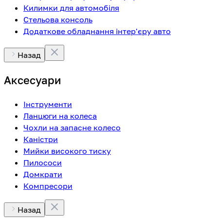
Килимки для автомобіля
Стельова консоль
Додаткове обладнання інтер'єру авто
Назад
Аксесуари
Інструменти
Ланцюги на колеса
Чохли на запасне колесо
Каністри
Мийки високого тиску
Пилососи
Домкрати
Компресори
Назад