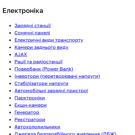
Електроніка
Зарядні станції
Сонячні панелі
Електричні види транспорту
Камери заднього виду
AJAX
Рації та радіостанції
Повербанк (Power Bank)
Інвертори (перетворювачі напруги)
Стабілізатори напруги
Автомобільні зарядні пристрої
Парктроніки
Екшн-камери
Генератор
Реєстратори
Автохолодильники
Джерела безперебійного живлення (ДБЖ)