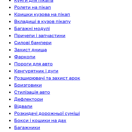
Кунги для пікапа
Ролети на пікап
Кришки кузова на пікап
Вкладиші в кузов пікапу
Багажні модулі
Причепи і запчастини
Силові бампери
Захист днища
Фаркопи
Пороги для авто
Кенгурятник і дуги
Розширювачі та захист арок
Бризговики
Стилізація авто
Дефлектори
Відвали
Розкидачі дорожньої суміші
Бокси і кошики на дах
Багажники