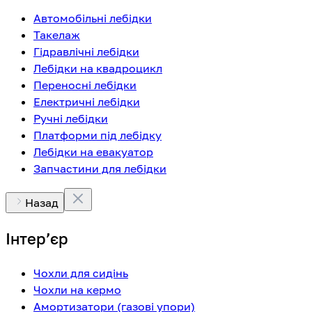
Автомобільні лебідки
Такелаж
Гідравлічні лебідки
Лебідки на квадроцикл
Переносні лебідки
Електричні лебідки
Ручні лебідки
Платформи під лебідку
Лебідки на евакуатор
Запчастини для лебідки
Назад
Інтерʼєр
Чохли для сидінь
Чохли на кермо
Амортизатори (газові упори)