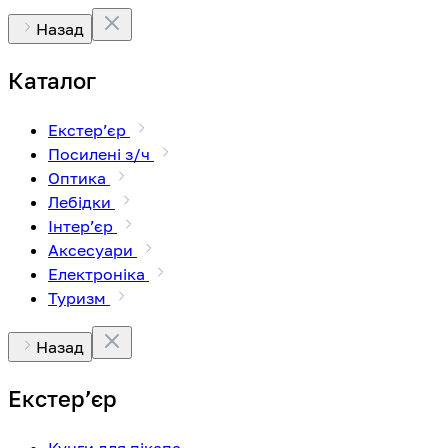
Назад
Каталог
Екстерʼєр
Посилені з/ч
Оптика
Лебідки
Інтерʼєр
Аксесуари
Електроніка
Туризм
Назад
Екстерʼєр