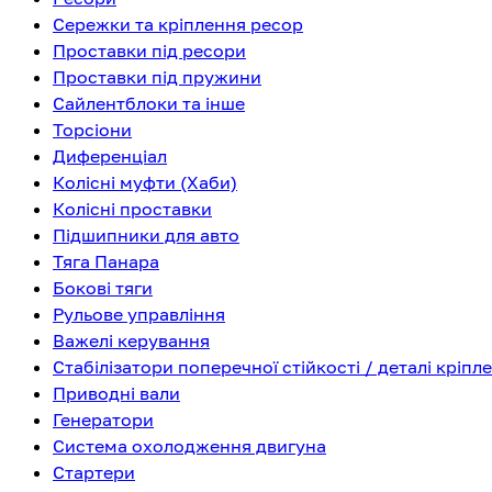
Сережки та кріплення ресор
Проставки під ресори
Проставки під пружини
Сайлентблоки та інше
Торсіони
Диференціал
Колісні муфти (Хаби)
Колісні проставки
Підшипники для авто
Тяга Панара
Бокові тяги
Рульове управління
Важелі керування
Стабілізатори поперечної стійкості / деталі кріпл
Приводні вали
Генератори
Система охолодження двигуна
Стартери