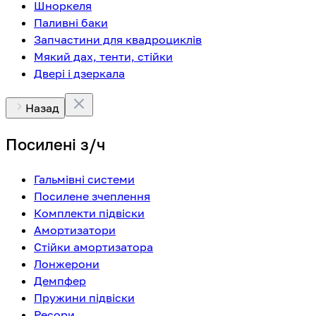
Шноркеля
Паливні баки
Запчастини для квадроциклів
Мякий дах, тенти, стійки
Двері і дзеркала
Назад
Посилені з/ч
Гальмівні системи
Посилене зчеплення
Комплекти підвіски
Амортизатори
Стійки амортизатора
Лонжерони
Демпфер
Пружини підвіски
Ресори