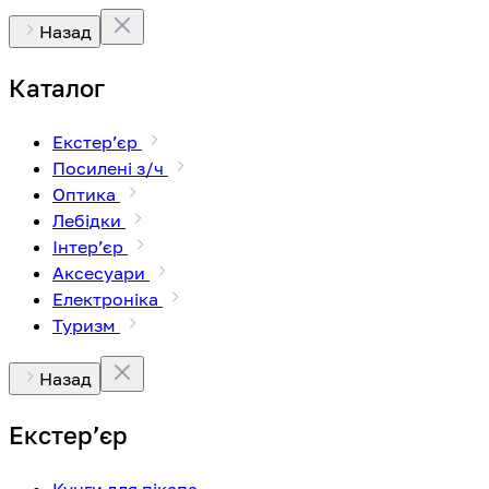
Назад
Каталог
Екстерʼєр
Посилені з/ч
Оптика
Лебідки
Інтерʼєр
Аксесуари
Електроніка
Туризм
Назад
Екстерʼєр