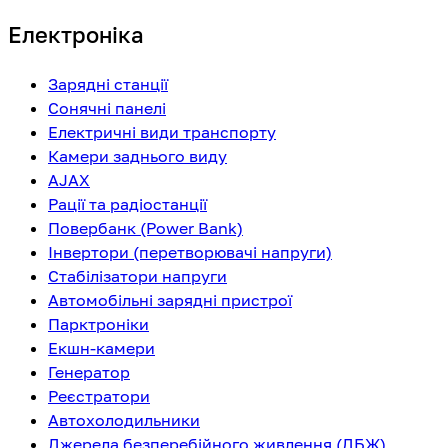
Електроніка
Зарядні станції
Сонячні панелі
Електричні види транспорту
Камери заднього виду
AJAX
Рації та радіостанції
Повербанк (Power Bank)
Інвертори (перетворювачі напруги)
Стабілізатори напруги
Автомобільні зарядні пристрої
Парктроніки
Екшн-камери
Генератор
Реєстратори
Автохолодильники
Джерела безперебійного живлення (ДБЖ)