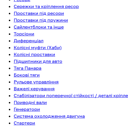
Сережки та кріплення ресор
Проставки під ресори
Проставки під пружини
Сайлентблоки та інше
Торсіони
Диференціал
Колісні муфти (Хаби)
Колісні проставки
Підшипники для авто
Тяга Панара
Бокові тяги
Рульове управління
Важелі керування
Стабілізатори поперечної стійкості / деталі кріпл
Приводні вали
Генератори
Система охолодження двигуна
Стартери