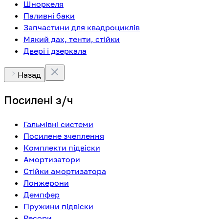
Шноркеля
Паливні баки
Запчастини для квадроциклів
Мякий дах, тенти, стійки
Двері і дзеркала
Назад
Посилені з/ч
Гальмівні системи
Посилене зчеплення
Комплекти підвіски
Амортизатори
Стійки амортизатора
Лонжерони
Демпфер
Пружини підвіски
Ресори