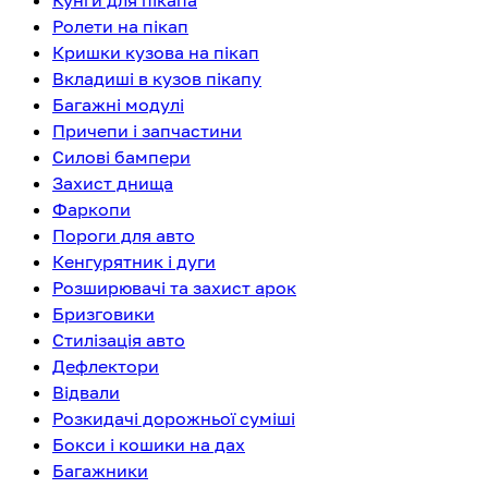
Кунги для пікапа
Ролети на пікап
Кришки кузова на пікап
Вкладиші в кузов пікапу
Багажні модулі
Причепи і запчастини
Силові бампери
Захист днища
Фаркопи
Пороги для авто
Кенгурятник і дуги
Розширювачі та захист арок
Бризговики
Стилізація авто
Дефлектори
Відвали
Розкидачі дорожньої суміші
Бокси і кошики на дах
Багажники