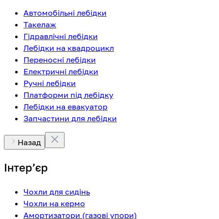
Автомобільні лебідки
Такелаж
Гідравлічні лебідки
Лебідки на квадроцикл
Переносні лебідки
Електричні лебідки
Ручні лебідки
Платформи під лебідку
Лебідки на евакуатор
Запчастини для лебідки
Назад
Інтерʼєр
Чохли для сидінь
Чохли на кермо
Амортизатори (газові упори)