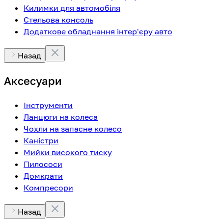
Килимки для автомобіля
Стельова консоль
Додаткове обладнання інтер'єру авто
Назад
Аксесуари
Інструменти
Ланцюги на колеса
Чохли на запасне колесо
Каністри
Мийки високого тиску
Пилососи
Домкрати
Компресори
Назад