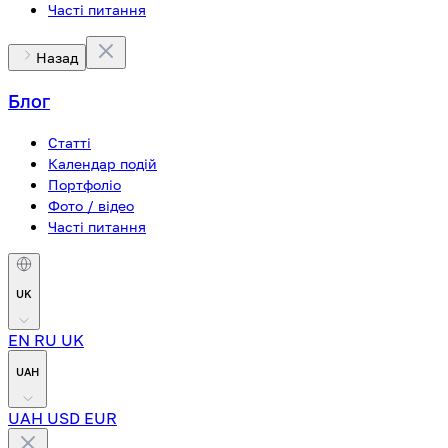
Часті питання
Назад
Блог
Статті
Календар подій
Портфоліо
Фото / відео
Часті питання
UK
EN
RU
UK
UAH
UAH
USD
EUR