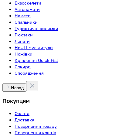
Екзоскелети
Автонамети
Намети
Спальники
Туристичні килимки
Рюкзаки
Лопати
Ножі і мультитули
Ножівки
Кріплення Quick Fist
Сокири
Спорядження
Назад
Покупцям
Оплата
Доставка
Повернення товару
Повернення коштів