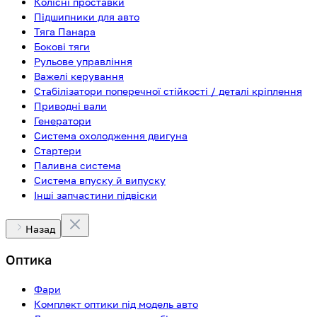
Колісні проставки
Підшипники для авто
Тяга Панара
Бокові тяги
Рульове управління
Важелі керування
Стабілізатори поперечної стійкості / деталі кріплення
Приводні вали
Генератори
Система охолодження двигуна
Стартери
Паливна система
Система впуску й випуску
Інші запчастини підвіски
Назад
Оптика
Фари
Комплект оптики під модель авто