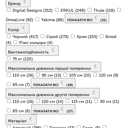
Бренд
Digital Designs
(312)
ERKUL
(248)
Thule
(118)
OmsaLine
(92)
Yakima
(68)
ПОКАЗАТИ ВСІ
(21)
Колір
Чорний
(417)
Сірий
(273)
Хром
(153)
Білий
(4)
Різні кольори
(4)
Вантажопідйомність
75 кг
(120)
Максимальна довжина першої поперечки
110 см
(16)
90 см
(13)
105 см
(10)
120 см
(9)
85 см
(7)
ПОКАЗАТИ ВСІ
(28)
Максимальна довжина другої поперечки
110 см
(16)
120 см
(14)
115 см
(11)
90 см
(11)
85 см
(6)
ПОКАЗАТИ ВСІ
(27)
Матеріал
Алюміній
(796)
Пластик
(37)
Сталь
(5)