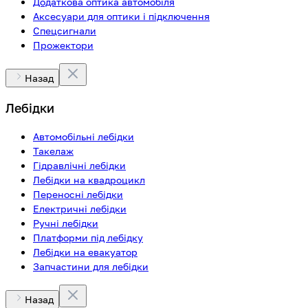
Додаткова оптика автомобіля
Аксесуари для оптики і підключення
Спецсигнали
Прожектори
Назад
Лебідки
Автомобільні лебідки
Такелаж
Гідравлічні лебідки
Лебідки на квадроцикл
Переносні лебідки
Електричні лебідки
Ручні лебідки
Платформи під лебідку
Лебідки на евакуатор
Запчастини для лебідки
Назад