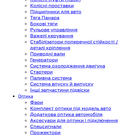
Колісні проставки
Підшипники для авто
Тяга Панара
Бокові тяги
Рульове управління
Важелі керування
Стабілізатори поперечної стійкості /
деталі кріплення
Приводні вали
Генератори
Система охолодження двигуна
Стартери
Паливна система
Система впуску й випуску
Інші запчастини підвіски
Оптика
Фари
Комплект оптики під модель авто
Додаткова оптика автомобіля
Аксесуари для оптики і підключення
Спецсигнали
Прожектори