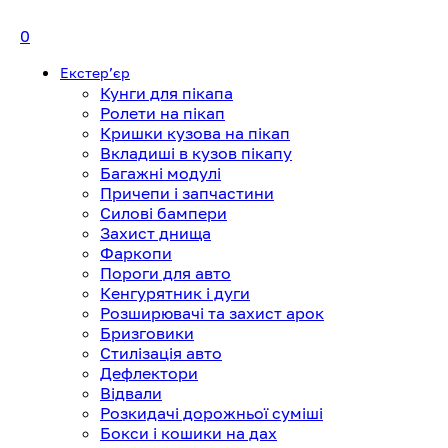
0
Екстерʼєр
Кунги для пікапа
Ролети на пікап
Кришки кузова на пікап
Вкладиші в кузов пікапу
Багажні модулі
Причепи і запчастини
Силові бампери
Захист днища
Фаркопи
Пороги для авто
Кенгурятник і дуги
Розширювачі та захист арок
Бризговики
Стилізація авто
Дефлектори
Відвали
Розкидачі дорожньої суміші
Бокси і кошики на дах