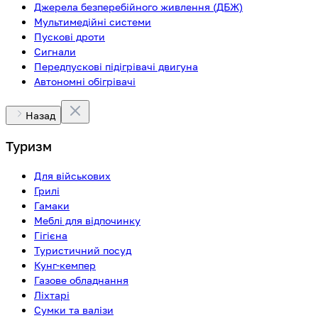
Джерела безперебійного живлення (ДБЖ)
Мультимедійні системи
Пускові дроти
Сигнали
Передпускові підігрівачі двигуна
Автономні обігрівачі
Назад
Туризм
Для військових
Грилі
Гамаки
Меблі для відпочинку
Гігієна
Туристичний посуд
Кунг-кемпер
Газове обладнання
Ліхтарі
Сумки та валізи