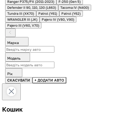
Ranger P375/PX (2011-2023)
F-250 (Gen 5)
Defender II 90, 110, 130 (L663)
Tacoma IV (N400)
Tundra III (XK70)
Patrol (Y61)
Patrol (Y62)
WRANGLER III (JK)
Pajero IV (V80, V90)
Pajero III (V60, V70)
Марка
Модель
Рік
СКАСУВАТИ
+ ДОДАТИ АВТО
Кошик