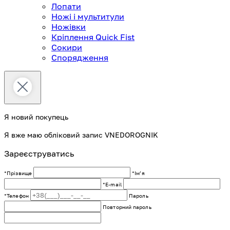
Лопати
Ножі і мультитули
Ножівки
Кріплення Quick Fist
Сокири
Спорядження
Я новий покупець
Я вже маю обліковий запис VNEDOROGNIK
Зареєструватись
*Прізвище
*Імʼя
*E-mail
*Телефон
Пароль
Повторний пароль