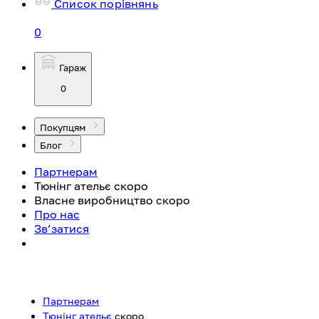
Список порівнянь
0
Гараж
0
Покупцям
Блог
Партнерам
Тюнінг ательє
скоро
Власне виробництво
скоро
Про нас
Зв’затися
Партнерам
Тюнінг ательє
скоро