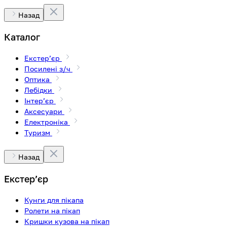
Назад
Каталог
Екстерʼєр
Посилені з/ч
Оптика
Лебідки
Інтерʼєр
Аксесуари
Електроніка
Туризм
Назад
Екстерʼєр
Кунги для пікапа
Ролети на пікап
Кришки кузова на пікап