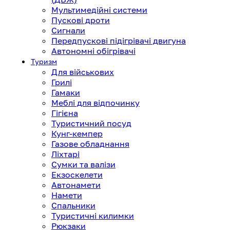
Мультимедійні системи
Пускові дроти
Сигнали
Передпускові підігрівачі двигуна
Автономні обігрівачі
Туризм
Для військових
Грилі
Гамаки
Меблі для відпочинку
Гігієна
Туристичний посуд
Кунг-кемпер
Газове обладнання
Ліхтарі
Сумки та валізи
Екзоскелети
Автонамети
Намети
Спальники
Туристичні килимки
Рюкзаки