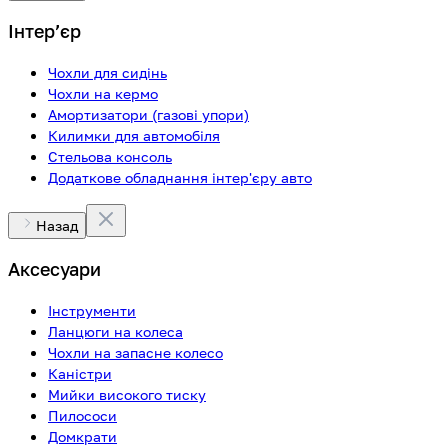
Інтерʼєр
Чохли для сидінь
Чохли на кермо
Амортизатори (газові упори)
Килимки для автомобіля
Стельова консоль
Додаткове обладнання інтер'єру авто
Назад
Аксесуари
Інструменти
Ланцюги на колеса
Чохли на запасне колесо
Каністри
Мийки високого тиску
Пилососи
Домкрати