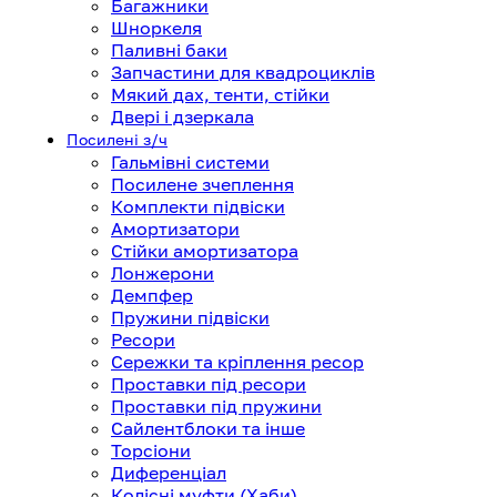
Багажники
Шноркеля
Паливні баки
Запчастини для квадроциклів
Мякий дах, тенти, стійки
Двері і дзеркала
Посилені з/ч
Гальмівні системи
Посилене зчеплення
Комплекти підвіски
Амортизатори
Стійки амортизатора
Лонжерони
Демпфер
Пружини підвіски
Ресори
Сережки та кріплення ресор
Проставки під ресори
Проставки під пружини
Сайлентблоки та інше
Торсіони
Диференціал
Колісні муфти (Хаби)