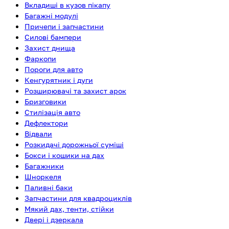
Вкладиші в кузов пікапу
Багажні модулі
Причепи і запчастини
Силові бампери
Захист днища
Фаркопи
Пороги для авто
Кенгурятник і дуги
Розширювачі та захист арок
Бризговики
Стилізація авто
Дефлектори
Відвали
Розкидачі дорожньої суміші
Бокси і кошики на дах
Багажники
Шноркеля
Паливні баки
Запчастини для квадроциклів
Мякий дах, тенти, стійки
Двері і дзеркала