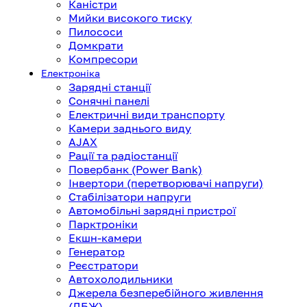
Каністри
Мийки високого тиску
Пилососи
Домкрати
Компресори
Електроніка
Зарядні станції
Сонячні панелі
Електричні види транспорту
Камери заднього виду
AJAX
Рації та радіостанції
Повербанк (Power Bank)
Інвертори (перетворювачі напруги)
Стабілізатори напруги
Автомобільні зарядні пристрої
Парктроніки
Екшн-камери
Генератор
Реєстратори
Автохолодильники
Джерела безперебійного живлення
(ДБЖ)