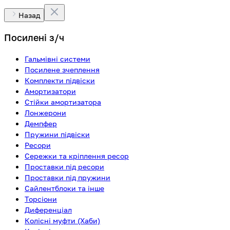
Назад
Посилені з/ч
Гальмівні системи
Посилене зчеплення
Комплекти підвіски
Амортизатори
Стійки амортизатора
Лонжерони
Демпфер
Пружини підвіски
Ресори
Сережки та кріплення ресор
Проставки під ресори
Проставки під пружини
Сайлентблоки та інше
Торсіони
Диференціал
Колісні муфти (Хаби)