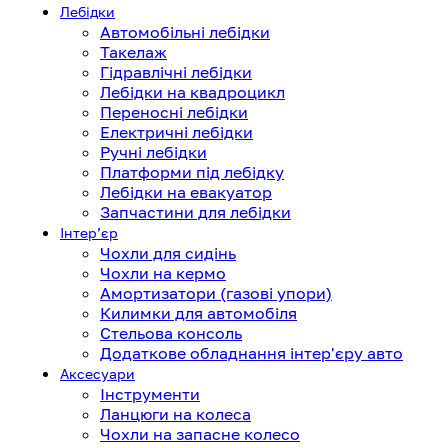
Лебідки
Автомобільні лебідки
Такелаж
Гідравлічні лебідки
Лебідки на квадроцикл
Переносні лебідки
Електричні лебідки
Ручні лебідки
Платформи під лебідку
Лебідки на евакуатор
Запчастини для лебідки
Інтерʼєр
Чохли для сидінь
Чохли на кермо
Амортизатори (газові упори)
Килимки для автомобіля
Стельова консоль
Додаткове обладнання інтер'єру авто
Аксесуари
Інструменти
Ланцюги на колеса
Чохли на запасне колесо