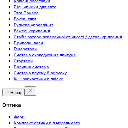
Колісні проставки
Підшипники для авто
Тяга Панара
Бокові тяги
Рульове управління
Важелі керування
Стабілізатори поперечної стійкості / деталі кріплення
Приводні вали
Генератори
Система охолодження двигуна
Стартери
Паливна система
Система впуску й випуску
Інші запчастини підвіски
Назад
Оптика
Фари
Комплект оптики під модель авто