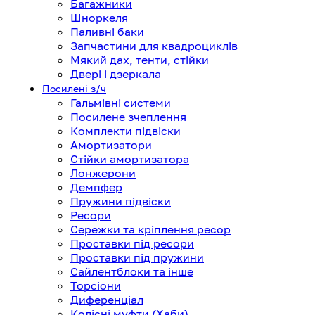
Багажники
Шноркеля
Паливні баки
Запчастини для квадроциклів
Мякий дах, тенти, стійки
Двері і дзеркала
Посилені з/ч
Гальмівні системи
Посилене зчеплення
Комплекти підвіски
Амортизатори
Стійки амортизатора
Лонжерони
Демпфер
Пружини підвіски
Ресори
Сережки та кріплення ресор
Проставки під ресори
Проставки під пружини
Сайлентблоки та інше
Торсіони
Диференціал
Колісні муфти (Хаби)