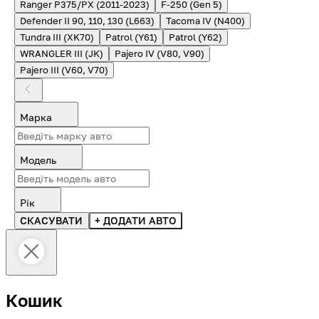
Ranger P375/PX (2011-2023)
F-250 (Gen 5)
Defender II 90, 110, 130 (L663)
Tacoma IV (N400)
Tundra III (XK70)
Patrol (Y61)
Patrol (Y62)
WRANGLER III (JK)
Pajero IV (V80, V90)
Pajero III (V60, V70)
Марка
Модель
Рік
СКАСУВАТИ
+ ДОДАТИ АВТО
Кошик