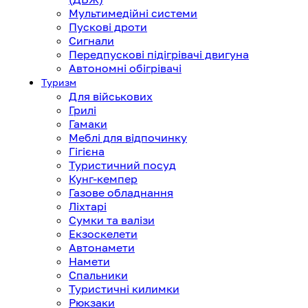
Мультимедійні системи
Пускові дроти
Сигнали
Передпускові підігрівачі двигуна
Автономні обігрівачі
Туризм
Для військових
Грилі
Гамаки
Меблі для відпочинку
Гігієна
Туристичний посуд
Кунг-кемпер
Газове обладнання
Ліхтарі
Сумки та валізи
Екзоскелети
Автонамети
Намети
Спальники
Туристичні килимки
Рюкзаки