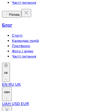
Часті питання
Назад
Блог
Статті
Календар подій
Портфоліо
Фото / відео
Часті питання
UK
EN
RU
UK
UAH
UAH
USD
EUR