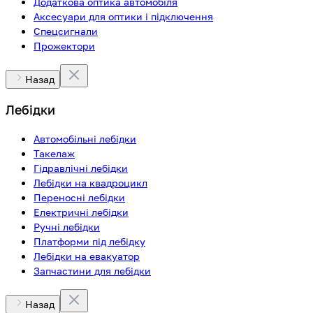
Додаткова оптика автомобіля
Аксесуари для оптики і підключення
Спецсигнали
Прожектори
Назад
Лебідки
Автомобільні лебідки
Такелаж
Гідравлічні лебідки
Лебідки на квадроцикл
Переносні лебідки
Електричні лебідки
Ручні лебідки
Платформи під лебідку
Лебідки на евакуатор
Запчастини для лебідки
Назад