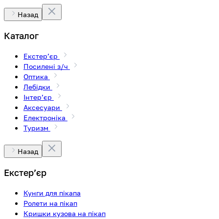
Назад
Каталог
Екстерʼєр
Посилені з/ч
Оптика
Лебідки
Інтерʼєр
Аксесуари
Електроніка
Туризм
Назад
Екстерʼєр
Кунги для пікапа
Ролети на пікап
Кришки кузова на пікап