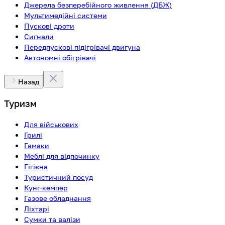
Джерела безперебійного живлення (ДБЖ)
Мультимедійні системи
Пускові дроти
Сигнали
Передпускові підігрівачі двигуна
Автономні обігрівачі
Назад
Туризм
Для військових
Грилі
Гамаки
Меблі для відпочинку
Гігієна
Туристичний посуд
Кунг-кемпер
Газове обладнання
Ліхтарі
Сумки та валізи