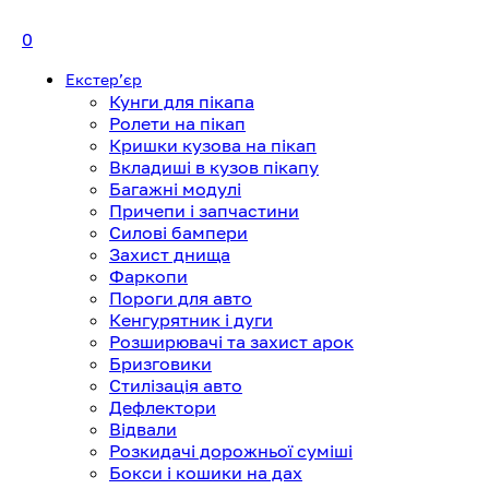
0
Екстерʼєр
Кунги для пікапа
Ролети на пікап
Кришки кузова на пікап
Вкладиші в кузов пікапу
Багажні модулі
Причепи і запчастини
Силові бампери
Захист днища
Фаркопи
Пороги для авто
Кенгурятник і дуги
Розширювачі та захист арок
Бризговики
Стилізація авто
Дефлектори
Відвали
Розкидачі дорожньої суміші
Бокси і кошики на дах