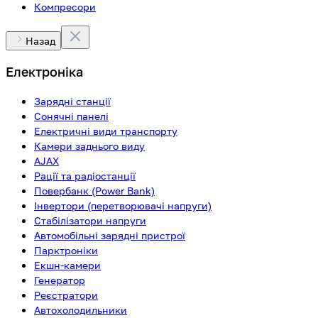
Компресори
Назад
Електроніка
Зарядні станції
Сонячні панелі
Електричні види транспорту
Камери заднього виду
AJAX
Рації та радіостанції
Повербанк (Power Bank)
Інвертори (перетворювачі напруги)
Стабілізатори напруги
Автомобільні зарядні пристрої
Парктроніки
Екшн-камери
Генератор
Реєстратори
Автохолодильники