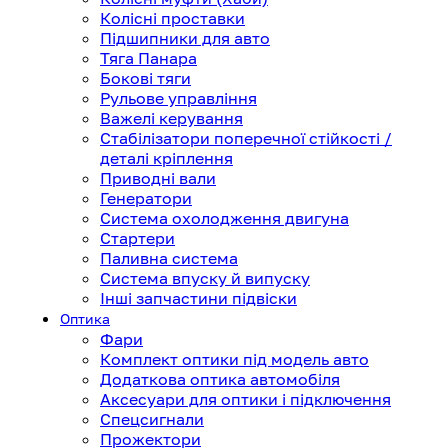
Колісні проставки
Підшипники для авто
Тяга Панара
Бокові тяги
Рульове управління
Важелі керування
Стабілізатори поперечної стійкості /
деталі кріплення
Приводні вали
Генератори
Система охолодження двигуна
Стартери
Паливна система
Система впуску й випуску
Інші запчастини підвіски
Оптика
Фари
Комплект оптики під модель авто
Додаткова оптика автомобіля
Аксесуари для оптики і підключення
Спецсигнали
Прожектори