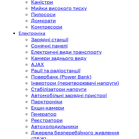
Каністри
Мийки високого тиску
Пилососи
Домкрати
Компресори
Електроніка
Зарядні станції
Сонячні панелі
Електричні види транспорту
Камери заднього виду
AJAX
Рації та радіостанції
Повербанк (Power Bank)
Інвертори (перетворювачі напруги)
Стабілізатори напруги
Автомобільні зарядні пристрої
Парктроніки
Екшн-камери
Генератор
Реєстратори
Автохолодильники
Джерела безперебійного живлення
(ДБЖ)