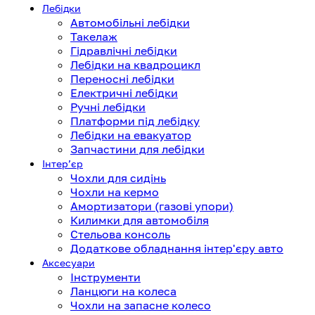
Лебідки
Автомобільні лебідки
Такелаж
Гідравлічні лебідки
Лебідки на квадроцикл
Переносні лебідки
Електричні лебідки
Ручні лебідки
Платформи під лебідку
Лебідки на евакуатор
Запчастини для лебідки
Інтерʼєр
Чохли для сидінь
Чохли на кермо
Амортизатори (газові упори)
Килимки для автомобіля
Стельова консоль
Додаткове обладнання інтер'єру авто
Аксесуари
Інструменти
Ланцюги на колеса
Чохли на запасне колесо