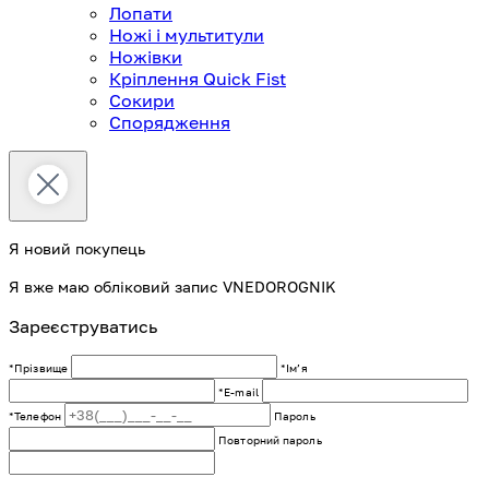
Лопати
Ножі і мультитули
Ножівки
Кріплення Quick Fist
Сокири
Спорядження
Я новий покупець
Я вже маю обліковий запис VNEDOROGNIK
Зареєструватись
*Прізвище
*Імʼя
*E-mail
*Телефон
Пароль
Повторний пароль