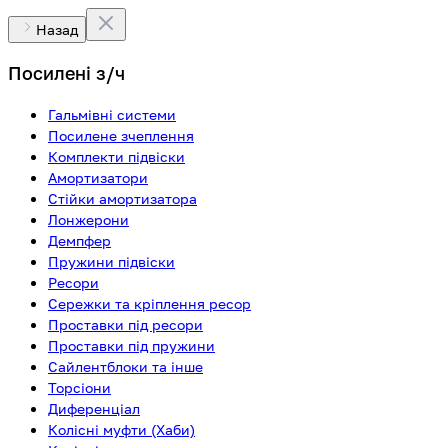
Назад
Посилені з/ч
Гальмівні системи
Посилене зчеплення
Комплекти підвіски
Амортизатори
Стійки амортизатора
Лонжерони
Демпфер
Пружини підвіски
Ресори
Сережки та кріплення ресор
Проставки під ресори
Проставки під пружини
Сайлентблоки та інше
Торсіони
Диференціал
Колісні муфти (Хаби)