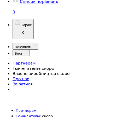
Список порівнянь
0
Гараж
0
Покупцям
Блог
Партнерам
Тюнінг ательє
скоро
Власне виробництво
скоро
Про нас
Зв’затися
Партнерам
Тюнінг ательє
скоро