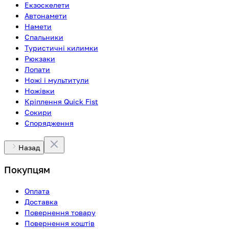
Екзоскелети
Автонамети
Намети
Спальники
Туристичні килимки
Рюкзаки
Лопати
Ножі і мультитули
Ножівки
Кріплення Quick Fist
Сокири
Спорядження
Назад
Покупцям
Оплата
Доставка
Повернення товару
Повернення коштів