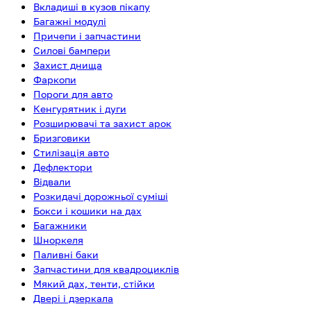
Вкладиші в кузов пікапу
Багажні модулі
Причепи і запчастини
Силові бампери
Захист днища
Фаркопи
Пороги для авто
Кенгурятник і дуги
Розширювачі та захист арок
Бризговики
Стилізація авто
Дефлектори
Відвали
Розкидачі дорожньої суміші
Бокси і кошики на дах
Багажники
Шноркеля
Паливні баки
Запчастини для квадроциклів
Мякий дах, тенти, стійки
Двері і дзеркала