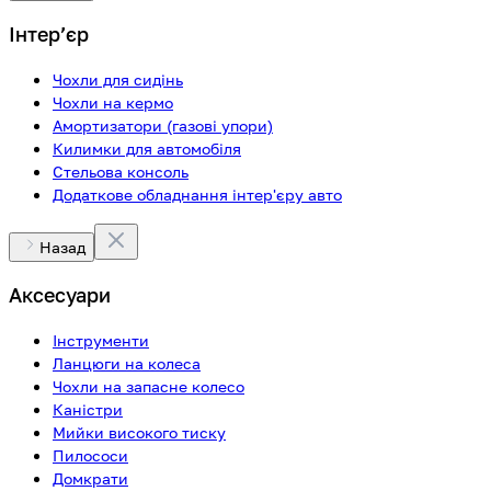
Інтерʼєр
Чохли для сидінь
Чохли на кермо
Амортизатори (газові упори)
Килимки для автомобіля
Стельова консоль
Додаткове обладнання інтер'єру авто
Назад
Аксесуари
Інструменти
Ланцюги на колеса
Чохли на запасне колесо
Каністри
Мийки високого тиску
Пилососи
Домкрати