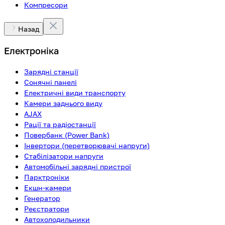
Компресори
Назад
Електроніка
Зарядні станції
Сонячні панелі
Електричні види транспорту
Камери заднього виду
AJAX
Рації та радіостанції
Повербанк (Power Bank)
Інвертори (перетворювачі напруги)
Стабілізатори напруги
Автомобільні зарядні пристрої
Парктроніки
Екшн-камери
Генератор
Реєстратори
Автохолодильники