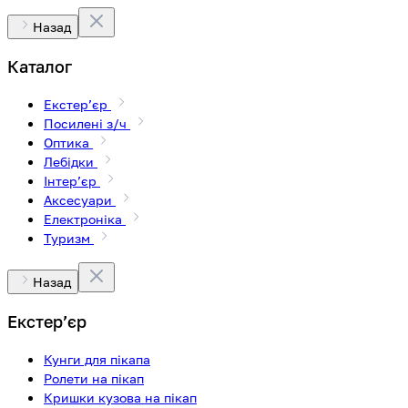
Назад
Каталог
Екстерʼєр
Посилені з/ч
Оптика
Лебідки
Інтерʼєр
Аксесуари
Електроніка
Туризм
Назад
Екстерʼєр
Кунги для пікапа
Ролети на пікап
Кришки кузова на пікап