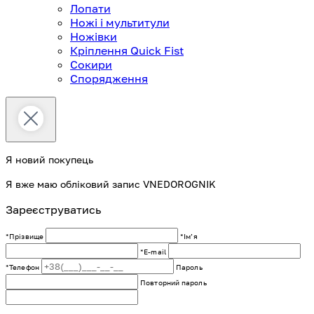
Лопати
Ножі і мультитули
Ножівки
Кріплення Quick Fist
Сокири
Спорядження
Я новий покупець
Я вже маю обліковий запис VNEDOROGNIK
Зареєструватись
*Прізвище
*Імʼя
*E-mail
*Телефон
Пароль
Повторний пароль