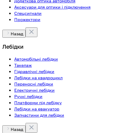
Додаткова оптика автомобіля
Аксесуари для оптики і підключення
Спецсигнали
Прожектори
Назад
Лебідки
Автомобільні лебідки
Такелаж
Гідравлічні лебідки
Лебідки на квадроцикл
Переносні лебідки
Електричні лебідки
Ручні лебідки
Платформи під лебідку
Лебідки на евакуатор
Запчастини для лебідки
Назад