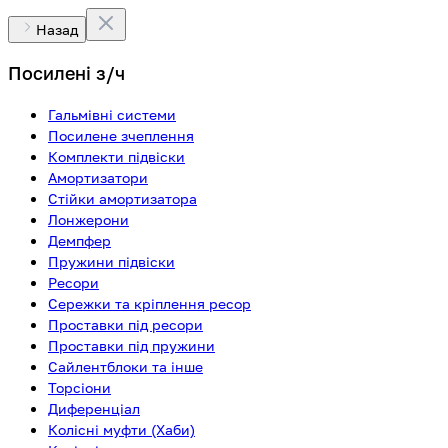
Назад
Посилені з/ч
Гальмівні системи
Посилене зчеплення
Комплекти підвіски
Амортизатори
Стійки амортизатора
Лонжерони
Демпфер
Пружини підвіски
Ресори
Сережки та кріплення ресор
Проставки під ресори
Проставки під пружини
Сайлентблоки та інше
Торсіони
Диференціал
Колісні муфти (Хаби)