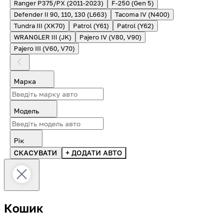
Ranger P375/PX (2011-2023)
F-250 (Gen 5)
Defender II 90, 110, 130 (L663)
Tacoma IV (N400)
Tundra III (XK70)
Patrol (Y61)
Patrol (Y62)
WRANGLER III (JK)
Pajero IV (V80, V90)
Pajero III (V60, V70)
Марка
Модель
Рік
СКАСУВАТИ
+ ДОДАТИ АВТО
Кошик