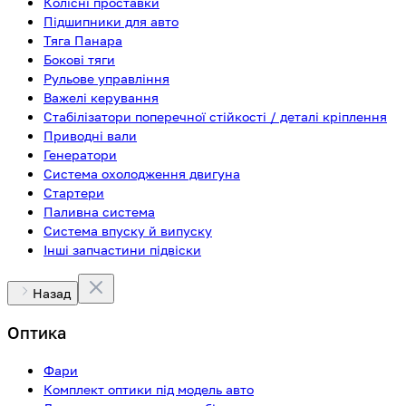
Колісні проставки
Підшипники для авто
Тяга Панара
Бокові тяги
Рульове управління
Важелі керування
Стабілізатори поперечної стійкості / деталі кріплення
Приводні вали
Генератори
Система охолодження двигуна
Стартери
Паливна система
Система впуску й випуску
Інші запчастини підвіски
Назад
Оптика
Фари
Комплект оптики під модель авто