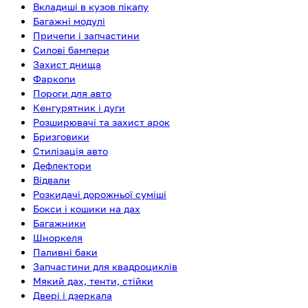
Вкладиші в кузов пікапу
Багажні модулі
Причепи і запчастини
Силові бампери
Захист днища
Фаркопи
Пороги для авто
Кенгурятник і дуги
Розширювачі та захист арок
Бризговики
Стилізація авто
Дефлектори
Відвали
Розкидачі дорожньої суміші
Бокси і кошики на дах
Багажники
Шноркеля
Паливні баки
Запчастини для квадроциклів
Мякий дах, тенти, стійки
Двері і дзеркала