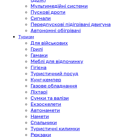
Мультимедійні системи
Пускові дроти
Сигнали
Передпускові підігрівачі двигуна
Автономні обігрівачі
Туризм
Для військових
Грилі
Гамаки
Меблі для відпочинку
Гігієна
Туристичний посуд
Кунг-кемпер
Газове обладнання
Ліхтарі
Сумки та валізи
Екзоскелети
Автонамети
Намети
Спальники
Туристичні килимки
Рюкзаки