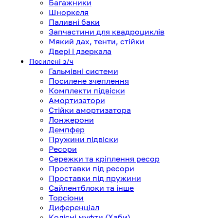
Багажники
Шноркеля
Паливні баки
Запчастини для квадроциклів
Мякий дах, тенти, стійки
Двері і дзеркала
Посилені з/ч
Гальмівні системи
Посилене зчеплення
Комплекти підвіски
Амортизатори
Стійки амортизатора
Лонжерони
Демпфер
Пружини підвіски
Ресори
Сережки та кріплення ресор
Проставки під ресори
Проставки під пружини
Сайлентблоки та інше
Торсіони
Диференціал
Колісні муфти (Хаби)