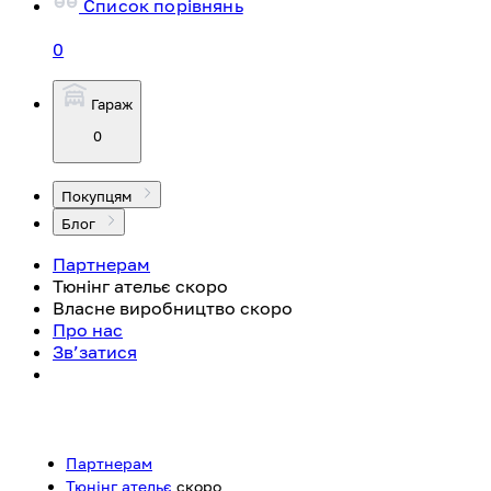
Список порівнянь
0
Гараж
0
Покупцям
Блог
Партнерам
Тюнінг ательє
скоро
Власне виробництво
скоро
Про нас
Зв’затися
Партнерам
Тюнінг ательє
скоро