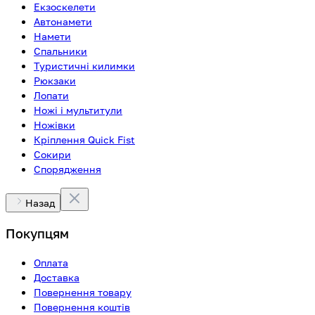
Екзоскелети
Автонамети
Намети
Спальники
Туристичні килимки
Рюкзаки
Лопати
Ножі і мультитули
Ножівки
Кріплення Quick Fist
Сокири
Спорядження
Назад
Покупцям
Оплата
Доставка
Повернення товару
Повернення коштів