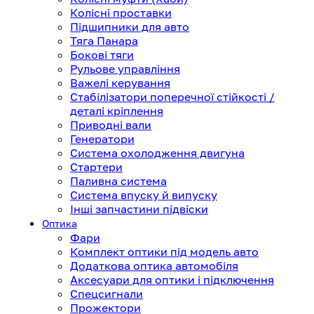
Колісні проставки
Підшипники для авто
Тяга Панара
Бокові тяги
Рульове управління
Важелі керування
Стабілізатори поперечної стійкості /
деталі кріплення
Приводні вали
Генератори
Система охолодження двигуна
Стартери
Паливна система
Система впуску й випуску
Інші запчастини підвіски
Оптика
Фари
Комплект оптики під модель авто
Додаткова оптика автомобіля
Аксесуари для оптики і підключення
Спецсигнали
Прожектори