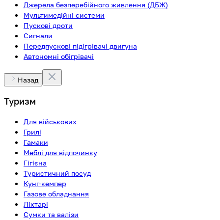
Джерела безперебійного живлення (ДБЖ)
Мультимедійні системи
Пускові дроти
Сигнали
Передпускові підігрівачі двигуна
Автономні обігрівачі
Назад
Туризм
Для військових
Грилі
Гамаки
Меблі для відпочинку
Гігієна
Туристичний посуд
Кунг-кемпер
Газове обладнання
Ліхтарі
Сумки та валізи