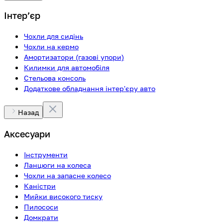
Інтерʼєр
Чохли для сидінь
Чохли на кермо
Амортизатори (газові упори)
Килимки для автомобіля
Стельова консоль
Додаткове обладнання інтер'єру авто
Назад
Аксесуари
Інструменти
Ланцюги на колеса
Чохли на запасне колесо
Каністри
Мийки високого тиску
Пилососи
Домкрати