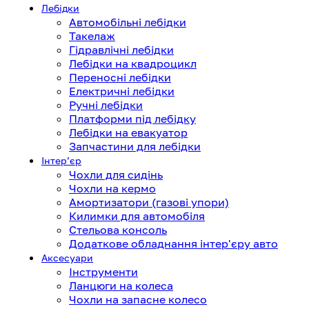
Лебідки
Автомобільні лебідки
Такелаж
Гідравлічні лебідки
Лебідки на квадроцикл
Переносні лебідки
Електричні лебідки
Ручні лебідки
Платформи під лебідку
Лебідки на евакуатор
Запчастини для лебідки
Інтерʼєр
Чохли для сидінь
Чохли на кермо
Амортизатори (газові упори)
Килимки для автомобіля
Стельова консоль
Додаткове обладнання інтер'єру авто
Аксесуари
Інструменти
Ланцюги на колеса
Чохли на запасне колесо