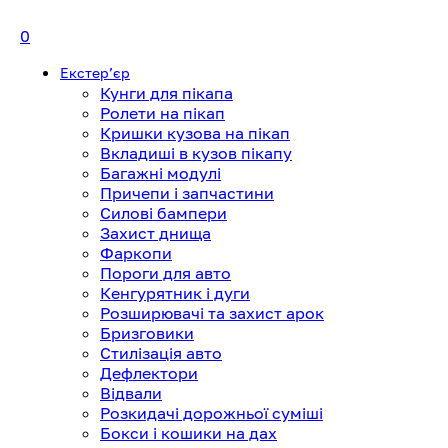
0
Екстерʼєр
Кунги для пікапа
Ролети на пікап
Кришки кузова на пікап
Вкладиші в кузов пікапу
Багажні модулі
Причепи і запчастини
Силові бампери
Захист днища
Фаркопи
Пороги для авто
Кенгурятник і дуги
Розширювачі та захист арок
Бризговики
Стилізація авто
Дефлектори
Відвали
Розкидачі дорожньої суміші
Бокси і кошики на дах