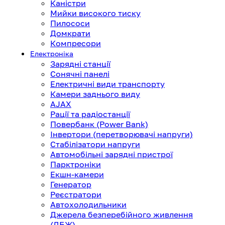
Каністри
Мийки високого тиску
Пилососи
Домкрати
Компресори
Електроніка
Зарядні станції
Сонячні панелі
Електричні види транспорту
Камери заднього виду
AJAX
Рації та радіостанції
Повербанк (Power Bank)
Інвертори (перетворювачі напруги)
Стабілізатори напруги
Автомобільні зарядні пристрої
Парктроніки
Екшн-камери
Генератор
Реєстратори
Автохолодильники
Джерела безперебійного живлення
(ДБЖ)