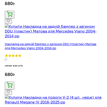
680
₴
Накладка на задній бампер з загином DDU (пластик) Матова
для Mercedes Viano 2004-2014 рр
немає відгуків
680
₴