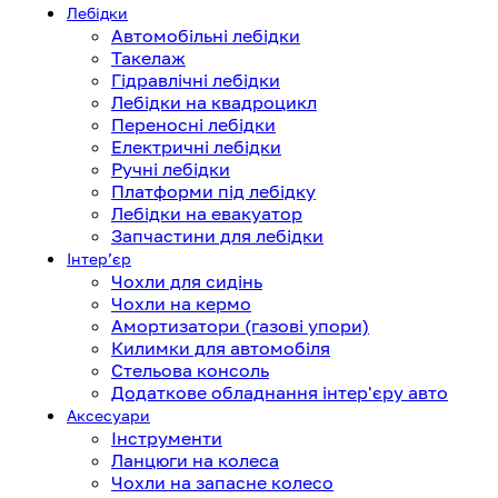
Лебідки
Автомобільні лебідки
Такелаж
Гідравлічні лебідки
Лебідки на квадроцикл
Переносні лебідки
Електричні лебідки
Ручні лебідки
Платформи під лебідку
Лебідки на евакуатор
Запчастини для лебідки
Інтерʼєр
Чохли для сидінь
Чохли на кермо
Амортизатори (газові упори)
Килимки для автомобіля
Стельова консоль
Додаткове обладнання інтер'єру авто
Аксесуари
Інструменти
Ланцюги на колеса
Чохли на запасне колесо