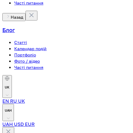
Часті питання
Назад
Блог
Статті
Календар подій
Портфоліо
Фото / відео
Часті питання
UK
EN
RU
UK
UAH
UAH
USD
EUR