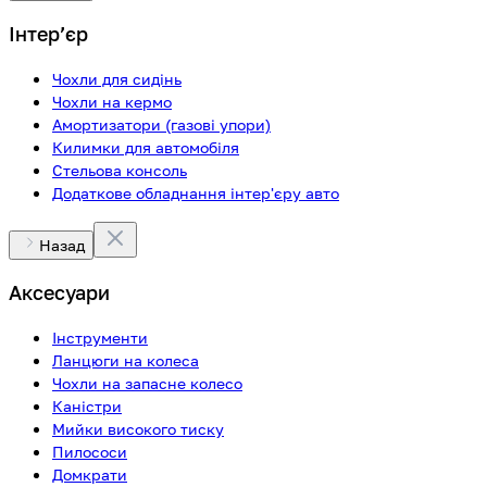
Інтерʼєр
Чохли для сидінь
Чохли на кермо
Амортизатори (газові упори)
Килимки для автомобіля
Стельова консоль
Додаткове обладнання інтер'єру авто
Назад
Аксесуари
Інструменти
Ланцюги на колеса
Чохли на запасне колесо
Каністри
Мийки високого тиску
Пилососи
Домкрати