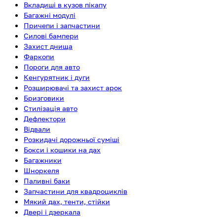
Вкладиші в кузов пікапу
Багажні модулі
Причепи і запчастини
Силові бампери
Захист днища
Фаркопи
Пороги для авто
Кенгурятник і дуги
Розширювачі та захист арок
Бризговики
Стилізація авто
Дефлектори
Відвали
Розкидачі дорожньої суміші
Бокси і кошики на дах
Багажники
Шноркеля
Паливні баки
Запчастини для квадроциклів
Мякий дах, тенти, стійки
Двері і дзеркала