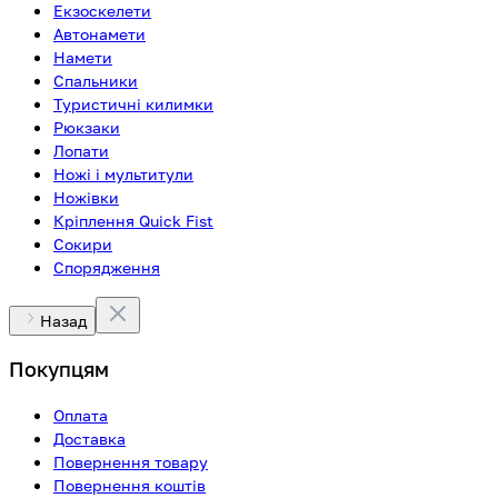
Екзоскелети
Автонамети
Намети
Спальники
Туристичні килимки
Рюкзаки
Лопати
Ножі і мультитули
Ножівки
Кріплення Quick Fist
Сокири
Спорядження
Назад
Покупцям
Оплата
Доставка
Повернення товару
Повернення коштів