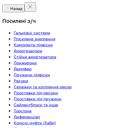
Назад
Посилені з/ч
Гальмівні системи
Посилене зчеплення
Комплекти підвіски
Амортизатори
Стійки амортизатора
Лонжерони
Демпфер
Пружини підвіски
Ресори
Сережки та кріплення ресор
Проставки під ресори
Проставки під пружини
Сайлентблоки та інше
Торсіони
Диференціал
Колісні муфти (Хаби)