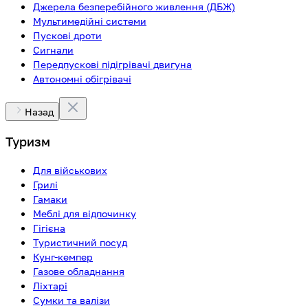
Джерела безперебійного живлення (ДБЖ)
Мультимедійні системи
Пускові дроти
Сигнали
Передпускові підігрівачі двигуна
Автономні обігрівачі
Назад
Туризм
Для військових
Грилі
Гамаки
Меблі для відпочинку
Гігієна
Туристичний посуд
Кунг-кемпер
Газове обладнання
Ліхтарі
Сумки та валізи