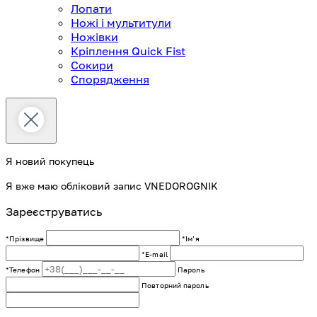
Лопати
Ножі і мультитули
Ножівки
Кріплення Quick Fist
Сокири
Спорядження
Я новий покупець
Я вже маю обліковий запис VNEDOROGNIK
Зареєструватись
*Прізвище
*Імʼя
*E-mail
*Телефон
Пароль
Повторний пароль