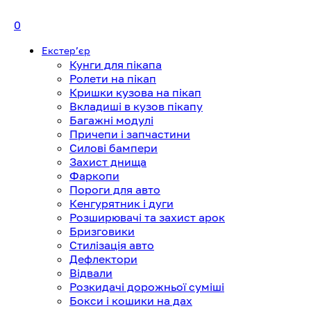
0
Екстерʼєр
Кунги для пікапа
Ролети на пікап
Кришки кузова на пікап
Вкладиші в кузов пікапу
Багажні модулі
Причепи і запчастини
Силові бампери
Захист днища
Фаркопи
Пороги для авто
Кенгурятник і дуги
Розширювачі та захист арок
Бризговики
Стилізація авто
Дефлектори
Відвали
Розкидачі дорожньої суміші
Бокси і кошики на дах