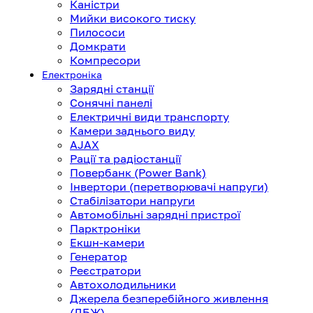
Каністри
Мийки високого тиску
Пилососи
Домкрати
Компресори
Електроніка
Зарядні станції
Сонячні панелі
Електричні види транспорту
Камери заднього виду
AJAX
Рації та радіостанції
Повербанк (Power Bank)
Інвертори (перетворювачі напруги)
Стабілізатори напруги
Автомобільні зарядні пристрої
Парктроніки
Екшн-камери
Генератор
Реєстратори
Автохолодильники
Джерела безперебійного живлення
(ДБЖ)