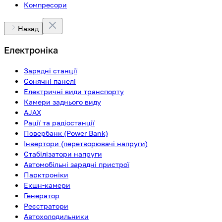
Компресори
Назад
Електроніка
Зарядні станції
Сонячні панелі
Електричні види транспорту
Камери заднього виду
AJAX
Рації та радіостанції
Повербанк (Power Bank)
Інвертори (перетворювачі напруги)
Стабілізатори напруги
Автомобільні зарядні пристрої
Парктроніки
Екшн-камери
Генератор
Реєстратори
Автохолодильники