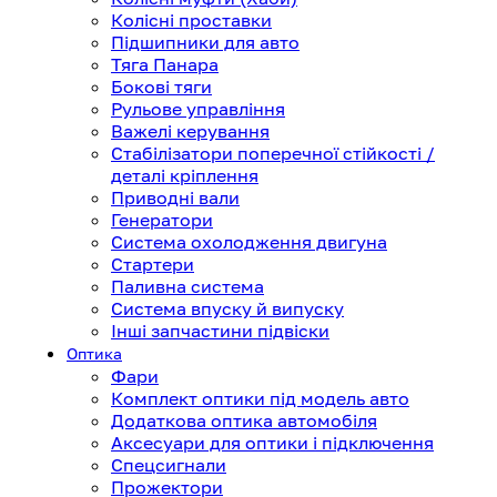
Колісні проставки
Підшипники для авто
Тяга Панара
Бокові тяги
Рульове управління
Важелі керування
Стабілізатори поперечної стійкості /
деталі кріплення
Приводні вали
Генератори
Система охолодження двигуна
Стартери
Паливна система
Система впуску й випуску
Інші запчастини підвіски
Оптика
Фари
Комплект оптики під модель авто
Додаткова оптика автомобіля
Аксесуари для оптики і підключення
Спецсигнали
Прожектори