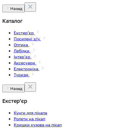
Назад
Каталог
Екстерʼєр
Посилені з/ч
Оптика
Лебідки
Інтерʼєр
Аксесуари
Електроніка
Туризм
Назад
Екстерʼєр
Кунги для пікапа
Ролети на пікап
Кришки кузова на пікап