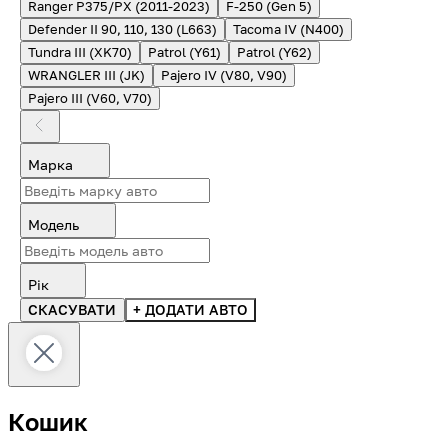
Ranger P375/PX (2011-2023)
F-250 (Gen 5)
Defender II 90, 110, 130 (L663)
Tacoma IV (N400)
Tundra III (XK70)
Patrol (Y61)
Patrol (Y62)
WRANGLER III (JK)
Pajero IV (V80, V90)
Pajero III (V60, V70)
Марка
Модель
Рік
СКАСУВАТИ
+ ДОДАТИ АВТО
Кошик