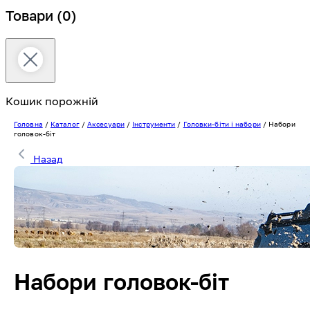
Товари
(0)
Кошик порожній
Головна
/
Каталог
/
Аксесуари
/
Інструменти
/
Головки-біти і набори
/
Набори
головок-біт
Назад
Набори головок-біт