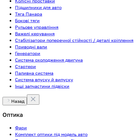
Колісні проставки
Підшипники для авто
Тяга Панара
Бокові тяги
Рульове управління
Важелі керування
Стабілізатори поперечної стійкості / деталі кріплення
Приводні вали
Генератори
Система охолодження двигуна
Стартери
Паливна система
Система впуску й випуску
Інші запчастини підвіски
Назад
Оптика
Фари
Комплект оптики під модель авто