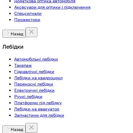
Додаткова оптика автомобіля
Аксесуари для оптики і підключення
Спецсигнали
Прожектори
Назад
Лебідки
Автомобільні лебідки
Такелаж
Гідравлічні лебідки
Лебідки на квадроцикл
Переносні лебідки
Електричні лебідки
Ручні лебідки
Платформи під лебідку
Лебідки на евакуатор
Запчастини для лебідки
Назад