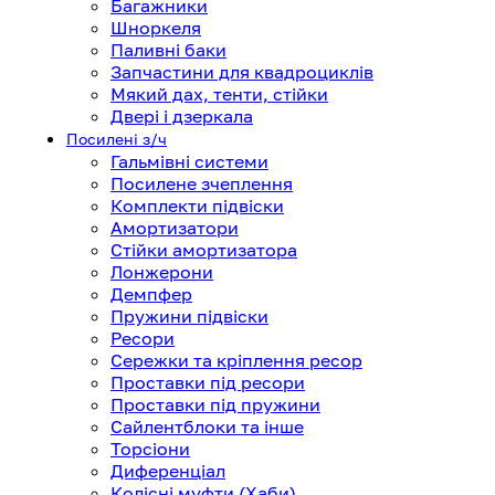
Багажники
Шноркеля
Паливні баки
Запчастини для квадроциклів
Мякий дах, тенти, стійки
Двері і дзеркала
Посилені з/ч
Гальмівні системи
Посилене зчеплення
Комплекти підвіски
Амортизатори
Стійки амортизатора
Лонжерони
Демпфер
Пружини підвіски
Ресори
Сережки та кріплення ресор
Проставки під ресори
Проставки під пружини
Сайлентблоки та інше
Торсіони
Диференціал
Колісні муфти (Хаби)