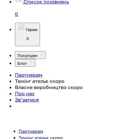
Список порівнянь
0
Гараж
0
Покупцям
Блог
Партнерам
Тюнінг ательє
скоро
Власне виробництво
скоро
Про нас
Зв’затися
Партнерам
Тюнінг ательє
скоро