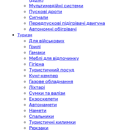
Мультимедійні системи
Пускові дроти
Сигнали
Передпускові підігрівачі двигуна
Автономні обігрівачі
Туризм
Для військових
Грилі
Гамаки
Меблі для відпочинку
Гігієна
Туристичний посуд
Кунг-кемпер
Газове обладнання
Ліхтарі
Сумки та валізи
Екзоскелети
Автонамети
Намети
Спальники
Туристичні килимки
Рюкзаки