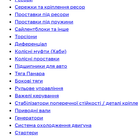
Сережки та кріплення ресор
Проставки під ресори
Проставки під пружини
Сайлентблоки та інше
Торсіони
Диференціал
Колісні муфти (Хаби)
Колісні проставки
Підшипники для авто
Тяга Панара
Бокові тяги
Рульове управління
Важелі керування
Стабілізатори поперечної стійкості / деталі кріпл
Приводні вали
Генератори
Система охолодження двигуна
Стартери