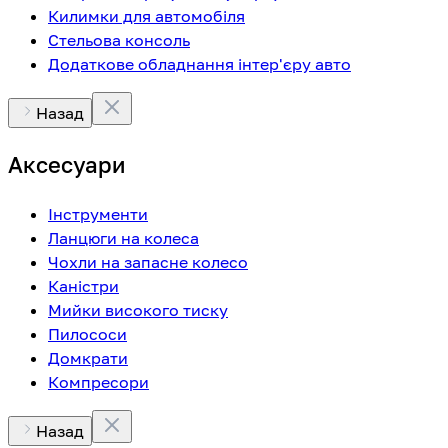
Килимки для автомобіля
Стельова консоль
Додаткове обладнання інтер'єру авто
Назад
Аксесуари
Інструменти
Ланцюги на колеса
Чохли на запасне колесо
Каністри
Мийки високого тиску
Пилососи
Домкрати
Компресори
Назад