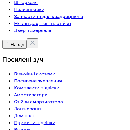
Шноркеля
Паливні баки
Запчастини для квадроциклів
Мякий дах, тенти, стійки
Двері і дзеркала
Назад
Посилені з/ч
Гальмівні системи
Посилене зчеплення
Комплекти підвіски
Амортизатори
Стійки амортизатора
Лонжерони
Демпфер
Пружини підвіски
Ресори