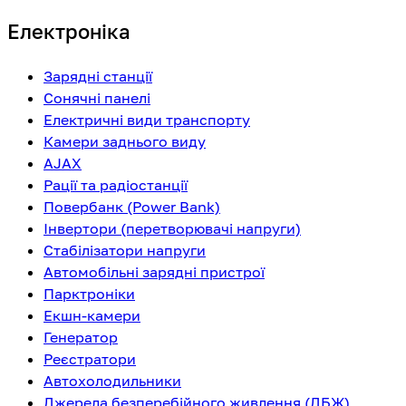
Електроніка
Зарядні станції
Сонячні панелі
Електричні види транспорту
Камери заднього виду
AJAX
Рації та радіостанції
Повербанк (Power Bank)
Інвертори (перетворювачі напруги)
Стабілізатори напруги
Автомобільні зарядні пристрої
Парктроніки
Екшн-камери
Генератор
Реєстратори
Автохолодильники
Джерела безперебійного живлення (ДБЖ)