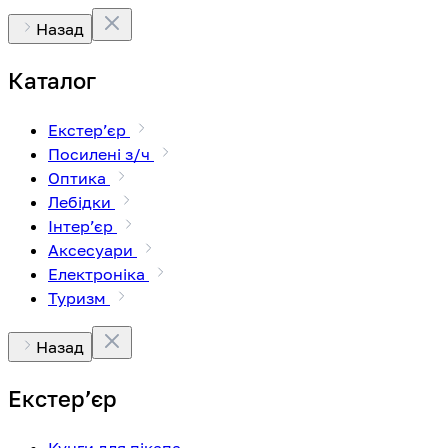
Назад
Каталог
Екстерʼєр
Посилені з/ч
Оптика
Лебідки
Інтерʼєр
Аксесуари
Електроніка
Туризм
Назад
Екстерʼєр