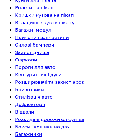
Кунги для пікапа
Ролети на пікап
Кришки кузова на пікап
Вкладиші в кузов пікапу
Багажні модулі
Причепи і запчастини
Силові бампери
Захист днища
Фаркопи
Пороги для авто
Кенгурятник і дуги
Розширювачі та захист арок
Бризговики
Стилізація авто
Дефлектори
Відвали
Розкидачі дорожньої суміші
Бокси і кошики на дах
Багажники