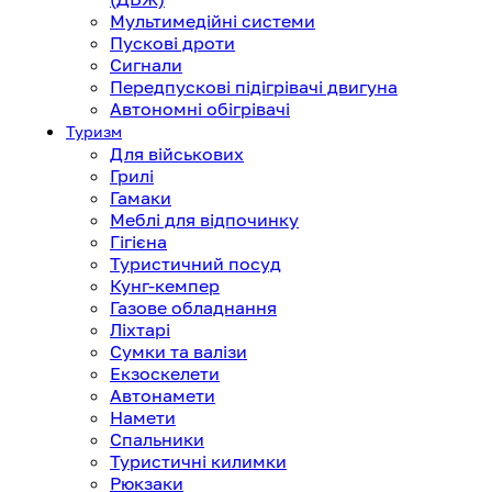
Мультимедійні системи
Пускові дроти
Сигнали
Передпускові підігрівачі двигуна
Автономні обігрівачі
Туризм
Для військових
Грилі
Гамаки
Меблі для відпочинку
Гігієна
Туристичний посуд
Кунг-кемпер
Газове обладнання
Ліхтарі
Сумки та валізи
Екзоскелети
Автонамети
Намети
Спальники
Туристичні килимки
Рюкзаки