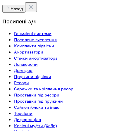
Назад
Посилені з/ч
Гальмівні системи
Посилене зчеплення
Комплекти підвіски
Амортизатори
Стійки амортизатора
Лонжерони
Демпфер
Пружини підвіски
Ресори
Сережки та кріплення ресор
Проставки під ресори
Проставки під пружини
Сайлентблоки та інше
Торсіони
Диференціал
Колісні муфти (Хаби)