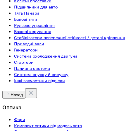
Колісні проставки
Підшипники для авто
Тяга Панара
Бокові тяги
Рульове управління
Важелі керування
Стабілізатори поперечної стійкості / деталі кріплення
Приводні вали
Генератори
Система охолодження двигуна
Стартери
Паливна система
Система впуску й випуску
Інші запчастини підвіски
Назад
Оптика
Фари
Комплект оптики під модель авто