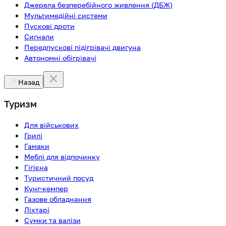
Джерела безперебійного живлення (ДБЖ)
Мультимедійні системи
Пускові дроти
Сигнали
Передпускові підігрівачі двигуна
Автономні обігрівачі
Назад
Туризм
Для військових
Грилі
Гамаки
Меблі для відпочинку
Гігієна
Туристичний посуд
Кунг-кемпер
Газове обладнання
Ліхтарі
Сумки та валізи