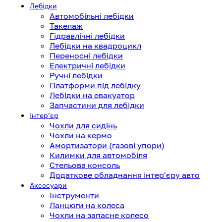
Лебідки
Автомобільні лебідки
Такелаж
Гідравлічні лебідки
Лебідки на квадроцикл
Переносні лебідки
Електричні лебідки
Ручні лебідки
Платформи під лебідку
Лебідки на евакуатор
Запчастини для лебідки
Інтерʼєр
Чохли для сидінь
Чохли на кермо
Амортизатори (газові упори)
Килимки для автомобіля
Стельова консоль
Додаткове обладнання інтер'єру авто
Аксесуари
Інструменти
Ланцюги на колеса
Чохли на запасне колесо