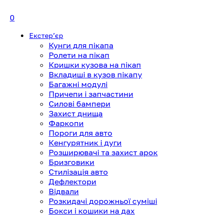
0
Екстерʼєр
Кунги для пікапа
Ролети на пікап
Кришки кузова на пікап
Вкладиші в кузов пікапу
Багажні модулі
Причепи і запчастини
Силові бампери
Захист днища
Фаркопи
Пороги для авто
Кенгурятник і дуги
Розширювачі та захист арок
Бризговики
Стилізація авто
Дефлектори
Відвали
Розкидачі дорожньої суміші
Бокси і кошики на дах