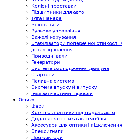
Колісні проставки
Підшипники для авто
Тяга Панара
Бокові тяги
Рульове управління
Важелі керування
Стабілізатори поперечної стійкості /
деталі кріплення
Приводні вали
Генератори
Система охолодження двигуна
Стартери
Паливна система
Система впуску й випуску
Інші запчастини підвіски
Оптика
Фари
Комплект оптики під модель авто
Додаткова оптика автомобіля
Аксесуари для оптики і підключення
Спецсигнали
Прожектори