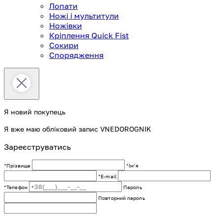
Лопати
Ножі і мультитули
Ножівки
Кріплення Quick Fist
Сокири
Спорядження
Я новий покупець
Я вже маю обліковий запис VNEDOROGNIK
Зареєструватись
*Прізвище
*Імʼя
*E-mail
*Телефон
Пароль
Повторний пароль