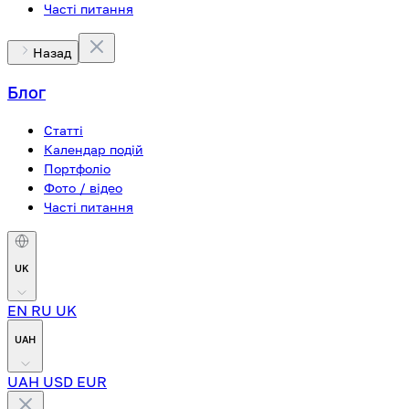
Часті питання
Назад
Блог
Статті
Календар подій
Портфоліо
Фото / відео
Часті питання
UK
EN
RU
UK
UAH
UAH
USD
EUR