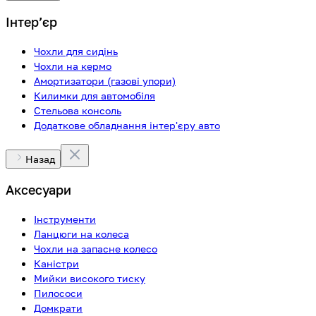
Інтерʼєр
Чохли для сидінь
Чохли на кермо
Амортизатори (газові упори)
Килимки для автомобіля
Стельова консоль
Додаткове обладнання інтер'єру авто
Назад
Аксесуари
Інструменти
Ланцюги на колеса
Чохли на запасне колесо
Каністри
Мийки високого тиску
Пилососи
Домкрати