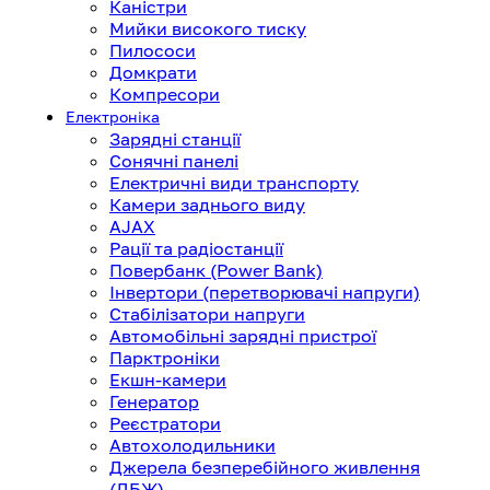
Каністри
Мийки високого тиску
Пилососи
Домкрати
Компресори
Електроніка
Зарядні станції
Сонячні панелі
Електричні види транспорту
Камери заднього виду
AJAX
Рації та радіостанції
Повербанк (Power Bank)
Інвертори (перетворювачі напруги)
Стабілізатори напруги
Автомобільні зарядні пристрої
Парктроніки
Екшн-камери
Генератор
Реєстратори
Автохолодильники
Джерела безперебійного живлення
(ДБЖ)