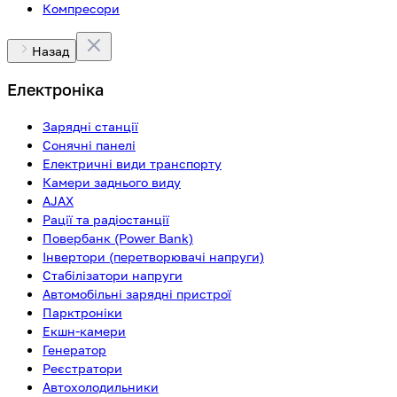
Компресори
Назад
Електроніка
Зарядні станції
Сонячні панелі
Електричні види транспорту
Камери заднього виду
AJAX
Рації та радіостанції
Повербанк (Power Bank)
Інвертори (перетворювачі напруги)
Стабілізатори напруги
Автомобільні зарядні пристрої
Парктроніки
Екшн-камери
Генератор
Реєстратори
Автохолодильники