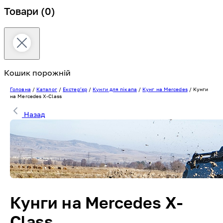
Товари
(0)
Кошик порожній
Головна
/
Каталог
/
Екстерʼєр
/
Кунги для пікапа
/
Кунг на Mercedes
/
Кунги
на Mercedes X-Class
Назад
Кунги на Mercedes X-
Class