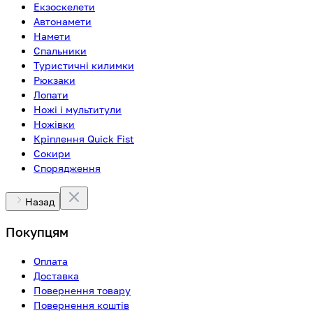
Екзоскелети
Автонамети
Намети
Спальники
Туристичні килимки
Рюкзаки
Лопати
Ножі і мультитули
Ножівки
Кріплення Quick Fist
Сокири
Спорядження
Назад
Покупцям
Оплата
Доставка
Повернення товару
Повернення коштів