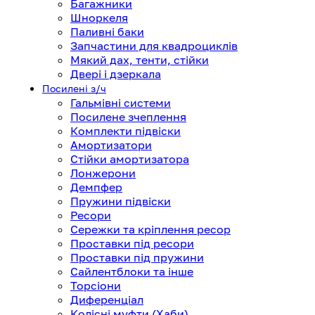
Багажники
Шноркеля
Паливні баки
Запчастини для квадроциклів
Мякий дах, тенти, стійки
Двері і дзеркала
Посилені з/ч
Гальмівні системи
Посилене зчеплення
Комплекти підвіски
Амортизатори
Стійки амортизатора
Лонжерони
Демпфер
Пружини підвіски
Ресори
Сережки та кріплення ресор
Проставки під ресори
Проставки під пружини
Сайлентблоки та інше
Торсіони
Диференціал
Колісні муфти (Хаби)