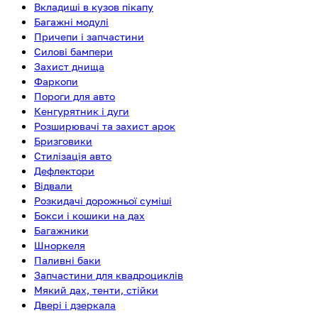
Вкладиші в кузов пікапу
Багажні модулі
Причепи і запчастини
Силові бампери
Захист днища
Фаркопи
Пороги для авто
Кенгурятник і дуги
Розширювачі та захист арок
Бризговики
Стилізація авто
Дефлектори
Відвали
Розкидачі дорожньої суміші
Бокси і кошики на дах
Багажники
Шноркеля
Паливні баки
Запчастини для квадроциклів
Мякий дах, тенти, стійки
Двері і дзеркала