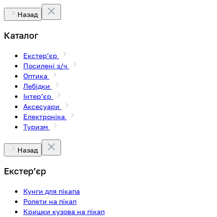
Назад
Каталог
Екстерʼєр
Посилені з/ч
Оптика
Лебідки
Інтерʼєр
Аксесуари
Електроніка
Туризм
Назад
Екстерʼєр
Кунги для пікапа
Ролети на пікап
Кришки кузова на пікап