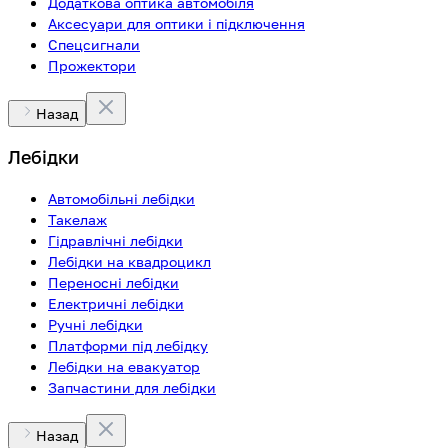
Додаткова оптика автомобіля
Аксесуари для оптики і підключення
Спецсигнали
Прожектори
Назад
Лебідки
Автомобільні лебідки
Такелаж
Гідравлічні лебідки
Лебідки на квадроцикл
Переносні лебідки
Електричні лебідки
Ручні лебідки
Платформи під лебідку
Лебідки на евакуатор
Запчастини для лебідки
Назад