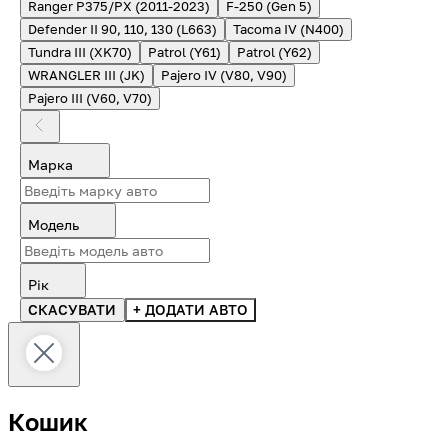
Ranger P375/PX (2011-2023)
F-250 (Gen 5)
Defender II 90, 110, 130 (L663)
Tacoma IV (N400)
Tundra III (XK70)
Patrol (Y61)
Patrol (Y62)
WRANGLER III (JK)
Pajero IV (V80, V90)
Pajero III (V60, V70)
Марка
Модель
Рік
СКАСУВАТИ
+ ДОДАТИ АВТО
Кошик