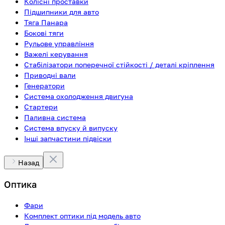
Колісні проставки
Підшипники для авто
Тяга Панара
Бокові тяги
Рульове управління
Важелі керування
Стабілізатори поперечної стійкості / деталі кріплення
Приводні вали
Генератори
Система охолодження двигуна
Стартери
Паливна система
Система впуску й випуску
Інші запчастини підвіски
Назад
Оптика
Фари
Комплект оптики під модель авто