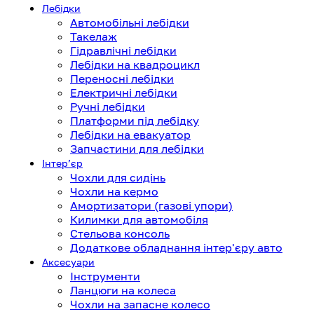
Лебідки
Автомобільні лебідки
Такелаж
Гідравлічні лебідки
Лебідки на квадроцикл
Переносні лебідки
Електричні лебідки
Ручні лебідки
Платформи під лебідку
Лебідки на евакуатор
Запчастини для лебідки
Інтерʼєр
Чохли для сидінь
Чохли на кермо
Амортизатори (газові упори)
Килимки для автомобіля
Стельова консоль
Додаткове обладнання інтер'єру авто
Аксесуари
Інструменти
Ланцюги на колеса
Чохли на запасне колесо