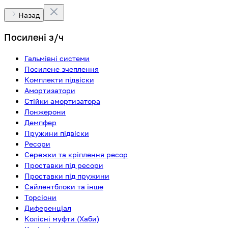
Назад
Посилені з/ч
Гальмівні системи
Посилене зчеплення
Комплекти підвіски
Амортизатори
Стійки амортизатора
Лонжерони
Демпфер
Пружини підвіски
Ресори
Сережки та кріплення ресор
Проставки під ресори
Проставки під пружини
Сайлентблоки та інше
Торсіони
Диференціал
Колісні муфти (Хаби)