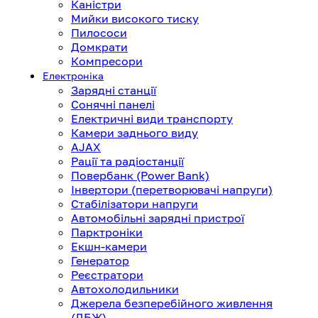
Каністри
Мийки високого тиску
Пилососи
Домкрати
Компресори
Електроніка
Зарядні станції
Сонячні панелі
Електричні види транспорту
Камери заднього виду
AJAX
Рації та радіостанції
Повербанк (Power Bank)
Інвертори (перетворювачі напруги)
Стабілізатори напруги
Автомобільні зарядні пристрої
Парктроніки
Екшн-камери
Генератор
Реєстратори
Автохолодильники
Джерела безперебійного живлення
(ДБЖ)