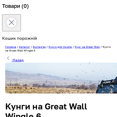
Товари
(0)
Кошик порожній
Головна
/
Каталог
/
Екстерʼєр
/
Кунги для пікапа
/
Кунг на Great Wall
/
Кунги
на Great Wall Wingle 6
Назад
Кунги на Great Wall
Wingle 6