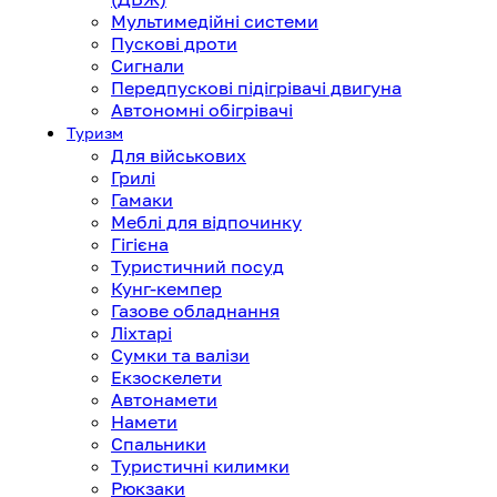
Мультимедійні системи
Пускові дроти
Сигнали
Передпускові підігрівачі двигуна
Автономні обігрівачі
Туризм
Для військових
Грилі
Гамаки
Меблі для відпочинку
Гігієна
Туристичний посуд
Кунг-кемпер
Газове обладнання
Ліхтарі
Сумки та валізи
Екзоскелети
Автонамети
Намети
Спальники
Туристичні килимки
Рюкзаки