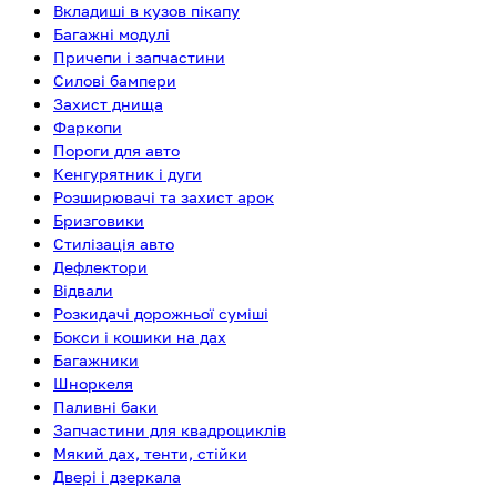
Вкладиші в кузов пікапу
Багажні модулі
Причепи і запчастини
Силові бампери
Захист днища
Фаркопи
Пороги для авто
Кенгурятник і дуги
Розширювачі та захист арок
Бризговики
Стилізація авто
Дефлектори
Відвали
Розкидачі дорожньої суміші
Бокси і кошики на дах
Багажники
Шноркеля
Паливні баки
Запчастини для квадроциклів
Мякий дах, тенти, стійки
Двері і дзеркала