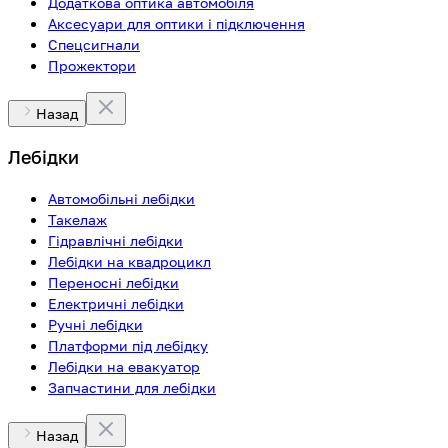
Додаткова оптика автомобіля
Аксесуари для оптики і підключення
Спецсигнали
Прожектори
Назад
Лебідки
Автомобільні лебідки
Такелаж
Гідравлічні лебідки
Лебідки на квадроцикл
Переносні лебідки
Електричні лебідки
Ручні лебідки
Платформи під лебідку
Лебідки на евакуатор
Запчастини для лебідки
Назад