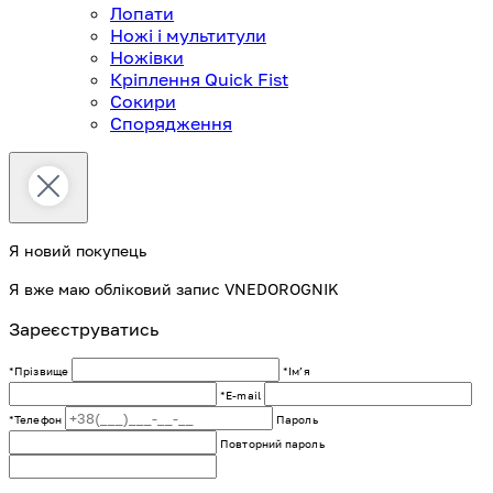
Лопати
Ножі і мультитули
Ножівки
Кріплення Quick Fist
Сокири
Спорядження
Я новий покупець
Я вже маю обліковий запис VNEDOROGNIK
Зареєструватись
*Прізвище
*Імʼя
*E-mail
*Телефон
Пароль
Повторний пароль