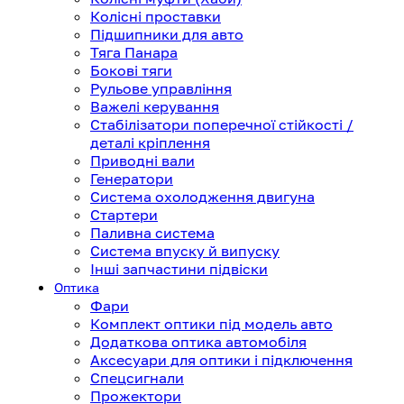
Колісні проставки
Підшипники для авто
Тяга Панара
Бокові тяги
Рульове управління
Важелі керування
Стабілізатори поперечної стійкості /
деталі кріплення
Приводні вали
Генератори
Система охолодження двигуна
Стартери
Паливна система
Система впуску й випуску
Інші запчастини підвіски
Оптика
Фари
Комплект оптики під модель авто
Додаткова оптика автомобіля
Аксесуари для оптики і підключення
Спецсигнали
Прожектори