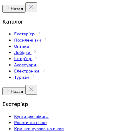
Назад
Каталог
Екстерʼєр
Посилені з/ч
Оптика
Лебідки
Інтерʼєр
Аксесуари
Електроніка
Туризм
Назад
Екстерʼєр
Кунги для пікапа
Ролети на пікап
Кришки кузова на пікап