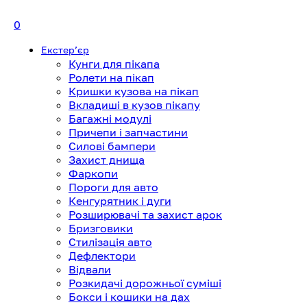
0
Екстерʼєр
Кунги для пікапа
Ролети на пікап
Кришки кузова на пікап
Вкладиші в кузов пікапу
Багажні модулі
Причепи і запчастини
Силові бампери
Захист днища
Фаркопи
Пороги для авто
Кенгурятник і дуги
Розширювачі та захист арок
Бризговики
Стилізація авто
Дефлектори
Відвали
Розкидачі дорожньої суміші
Бокси і кошики на дах