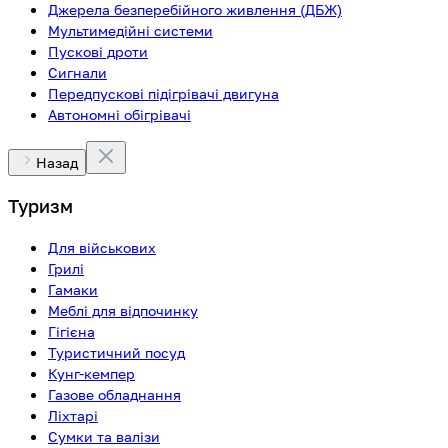
Джерела безперебійного живлення (ДБЖ)
Мультимедійні системи
Пускові дроти
Сигнали
Передпускові підігрівачі двигуна
Автономні обігрівачі
Назад
Туризм
Для військових
Грилі
Гамаки
Меблі для відпочинку
Гігієна
Туристичний посуд
Кунг-кемпер
Газове обладнання
Ліхтарі
Сумки та валізи