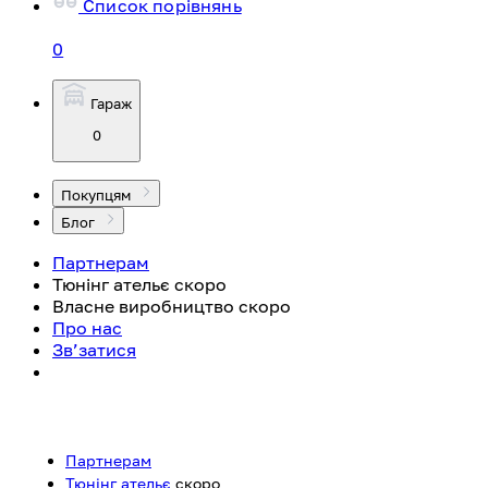
Список порівнянь
0
Гараж
0
Покупцям
Блог
Партнерам
Тюнінг ательє
скоро
Власне виробництво
скоро
Про нас
Зв’затися
Партнерам
Тюнінг ательє
скоро