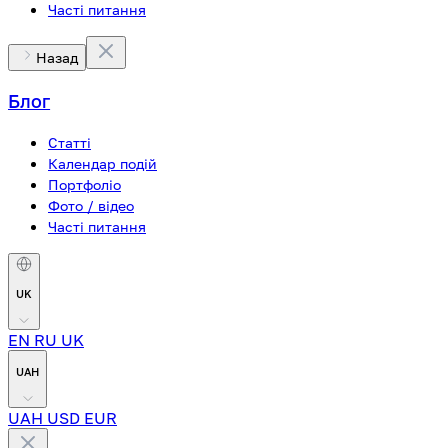
Часті питання
Назад
Блог
Статті
Календар подій
Портфоліо
Фото / відео
Часті питання
UK
EN
RU
UK
UAH
UAH
USD
EUR