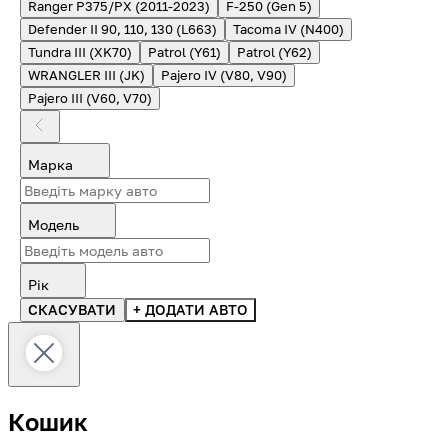
Ranger P375/PX (2011-2023)
F-250 (Gen 5)
Defender II 90, 110, 130 (L663)
Tacoma IV (N400)
Tundra III (XK70)
Patrol (Y61)
Patrol (Y62)
WRANGLER III (JK)
Pajero IV (V80, V90)
Pajero III (V60, V70)
Марка
Модель
Рік
СКАСУВАТИ
+ ДОДАТИ АВТО
Кошик