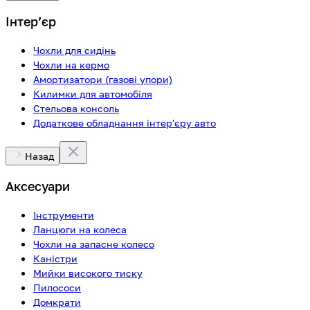
Інтерʼєр
Чохли для сидінь
Чохли на кермо
Амортизатори (газові упори)
Килимки для автомобіля
Стельова консоль
Додаткове обладнання інтер'єру авто
Назад
Аксесуари
Інструменти
Ланцюги на колеса
Чохли на запасне колесо
Каністри
Мийки високого тиску
Пилососи
Домкрати