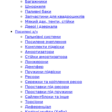
Багажники
Шноркеля
Паливні баки
Запчастини для квадроциклів
Мякий дах, тенти, стійки
Двері і дзеркала
Посилені з/ч
Гальмівні системи
Посилене зчеплення
Комплекти підвіски
Амортизатори
Стійки амортизатора
Лонжерони
Демпфер
Пружини підвіски
Ресори
Сережки та кріплення ресор
Проставки під ресори
Проставки під пружини
Сайлентблоки та інше
Торсіони
Диференціал
Колісні муфти (Хаби)