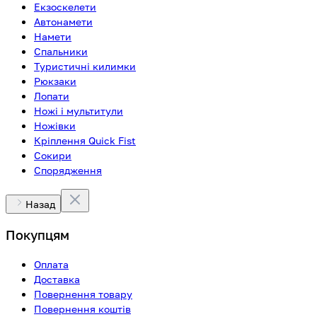
Екзоскелети
Автонамети
Намети
Спальники
Туристичні килимки
Рюкзаки
Лопати
Ножі і мультитули
Ножівки
Кріплення Quick Fist
Сокири
Спорядження
Назад
Покупцям
Оплата
Доставка
Повернення товару
Повернення коштів