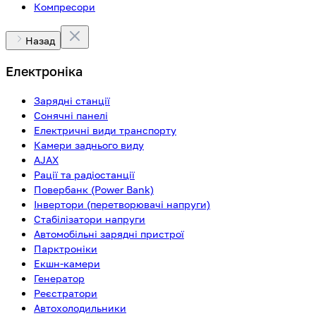
Компресори
Назад
Електроніка
Зарядні станції
Сонячні панелі
Електричні види транспорту
Камери заднього виду
AJAX
Рації та радіостанції
Повербанк (Power Bank)
Інвертори (перетворювачі напруги)
Стабілізатори напруги
Автомобільні зарядні пристрої
Парктроніки
Екшн-камери
Генератор
Реєстратори
Автохолодильники