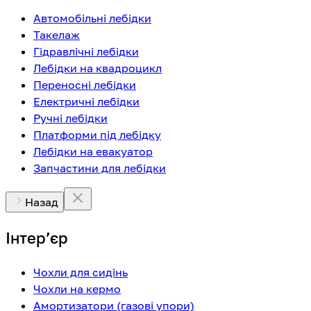
Автомобільні лебідки
Такелаж
Гідравлічні лебідки
Лебідки на квадроцикл
Переносні лебідки
Електричні лебідки
Ручні лебідки
Платформи під лебідку
Лебідки на евакуатор
Запчастини для лебідки
Назад
Інтерʼєр
Чохли для сидінь
Чохли на кермо
Амортизатори (газові упори)