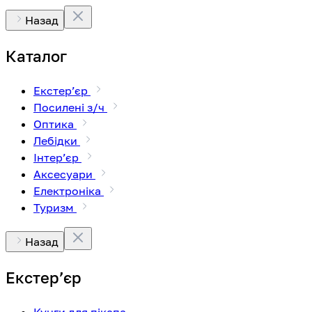
Назад
Каталог
Екстерʼєр
Посилені з/ч
Оптика
Лебідки
Інтерʼєр
Аксесуари
Електроніка
Туризм
Назад
Екстерʼєр