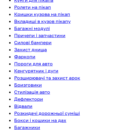
Кунги для пікапа
Ролети на пікап
Кришки кузова на пікап
Вкладиші в кузов пікапу
Багажні модулі
Причепи і запчастини
Силові бампери
Захист днища
Фаркопи
Пороги для авто
Кенгурятник і дуги
Розширювачі та захист арок
Бризговики
Стилізація авто
Дефлектори
Відвали
Розкидачі дорожньої суміші
Бокси і кошики на дах
Багажники