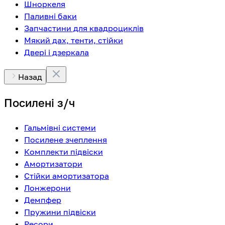
Шноркеля
Паливні баки
Запчастини для квадроциклів
Мякий дах, тенти, стійки
Двері і дзеркала
Назад
Посилені з/ч
Гальмівні системи
Посилене зчеплення
Комплекти підвіски
Амортизатори
Стійки амортизатора
Лонжерони
Демпфер
Пружини підвіски
Ресори