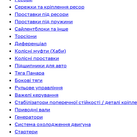
Сережки та кріплення ресор
Проставки під ресори
Проставки під пружини
Сайлентблоки та інше
Торсіони
Диференціал
Колісні муфти (Хаби)
Колісні проставки
Підшипники для авто
Тяга Панара
Бокові тяги
Рульове управління
Важелі керування
Стабілізатори поперечної стійкості / деталі кріпл
Приводні вали
Генератори
Система охолодження двигуна
Стартери