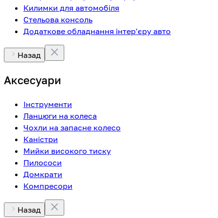
Килимки для автомобіля
Стельова консоль
Додаткове обладнання інтер'єру авто
Назад
Аксесуари
Інструменти
Ланцюги на колеса
Чохли на запасне колесо
Каністри
Мийки високого тиску
Пилососи
Домкрати
Компресори
Назад