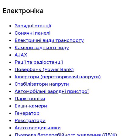
Електроніка
Зарядні станції
Сонячні панелі
Електричні види транспорту
Камери заднього виду
AJAX
Рації та радіостанції
Повербанк (Power Bank)
Інвертори (перетворювачі напруги)
Стабілізатори напруги
Автомобільні зарядні пристрої
Парктроніки
Екшн-камери
Генератор
Реєстратори
Автохолодильники
Джерела безперебійного живлення (ДБЖ)