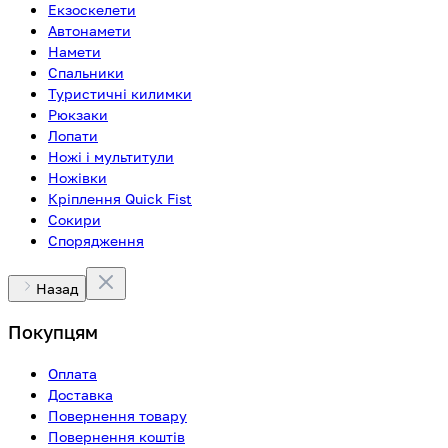
Екзоскелети
Автонамети
Намети
Спальники
Туристичні килимки
Рюкзаки
Лопати
Ножі і мультитули
Ножівки
Кріплення Quick Fist
Сокири
Спорядження
Назад
Покупцям
Оплата
Доставка
Повернення товару
Повернення коштів