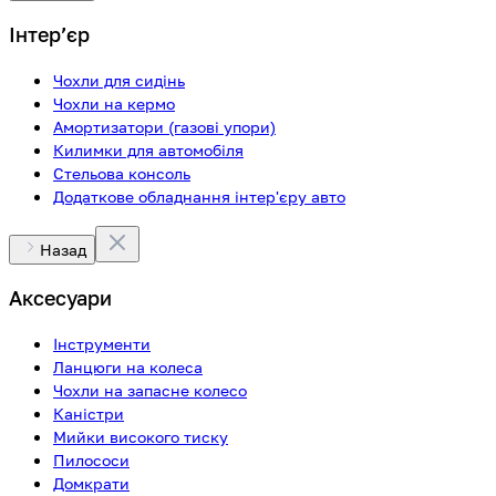
Інтерʼєр
Чохли для сидінь
Чохли на кермо
Амортизатори (газові упори)
Килимки для автомобіля
Стельова консоль
Додаткове обладнання інтер'єру авто
Назад
Аксесуари
Інструменти
Ланцюги на колеса
Чохли на запасне колесо
Каністри
Мийки високого тиску
Пилососи
Домкрати