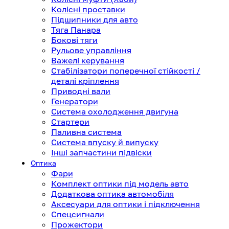
Колісні проставки
Підшипники для авто
Тяга Панара
Бокові тяги
Рульове управління
Важелі керування
Стабілізатори поперечної стійкості /
деталі кріплення
Приводні вали
Генератори
Система охолодження двигуна
Стартери
Паливна система
Система впуску й випуску
Інші запчастини підвіски
Оптика
Фари
Комплект оптики під модель авто
Додаткова оптика автомобіля
Аксесуари для оптики і підключення
Спецсигнали
Прожектори