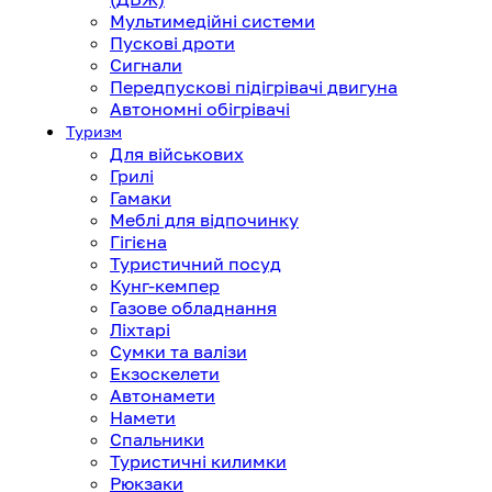
Мультимедійні системи
Пускові дроти
Сигнали
Передпускові підігрівачі двигуна
Автономні обігрівачі
Туризм
Для військових
Грилі
Гамаки
Меблі для відпочинку
Гігієна
Туристичний посуд
Кунг-кемпер
Газове обладнання
Ліхтарі
Сумки та валізи
Екзоскелети
Автонамети
Намети
Спальники
Туристичні килимки
Рюкзаки