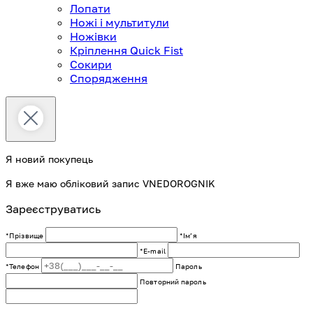
Лопати
Ножі і мультитули
Ножівки
Кріплення Quick Fist
Сокири
Спорядження
Я новий покупець
Я вже маю обліковий запис VNEDOROGNIK
Зареєструватись
*Прізвище
*Імʼя
*E-mail
*Телефон
Пароль
Повторний пароль