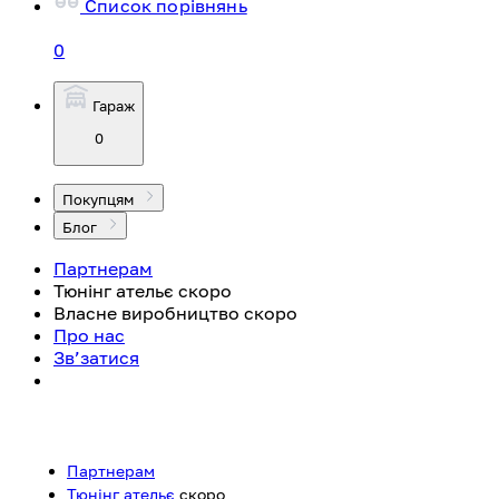
Список порівнянь
0
Гараж
0
Покупцям
Блог
Партнерам
Тюнінг ательє
скоро
Власне виробництво
скоро
Про нас
Зв’затися
Партнерам
Тюнінг ательє
скоро