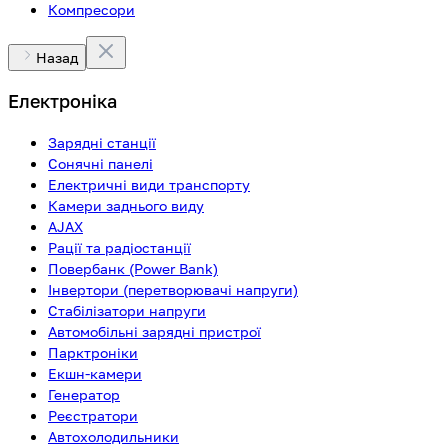
Компресори
Назад
Електроніка
Зарядні станції
Сонячні панелі
Електричні види транспорту
Камери заднього виду
AJAX
Рації та радіостанції
Повербанк (Power Bank)
Інвертори (перетворювачі напруги)
Стабілізатори напруги
Автомобільні зарядні пристрої
Парктроніки
Екшн-камери
Генератор
Реєстратори
Автохолодильники