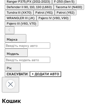
Ranger P375/PX (2011-2023)
F-250 (Gen 5)
Defender II 90, 110, 130 (L663)
Tacoma IV (N400)
Tundra III (XK70)
Patrol (Y61)
Patrol (Y62)
WRANGLER III (JK)
Pajero IV (V80, V90)
Pajero III (V60, V70)
Марка
Модель
Рік
СКАСУВАТИ
+ ДОДАТИ АВТО
Кошик