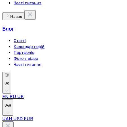
Часті питання
Назад
Блог
Статті
Календар подій
Портфоліо
Фото / відео
Часті питання
UK
EN
RU
UK
UAH
UAH
USD
EUR