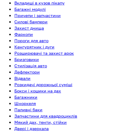
Вкладиші в кузов пікапу
Багажні модулі
Причепи і запчастини
Силові бампери
Захист днища
Фаркопи
Пороги для авто
Кенгурятник і дуги
Розширювачі та захист арок
Бризговики
Стилізація авто
Дефлектори
Відвали
Розкидачі дорожньої суміші
Бокси і кошики на дах
Багажники
Шноркеля
Паливні баки
Запчастини для квадроциклів
Мякий дах, тенти, стійки
Двері і дзеркала