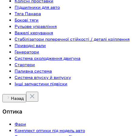
Колісні проставки
Підшипники для авто
Тяга Панара
Бокові тяги
Рульове управління
Важелі керування
Стабілізатори поперечної стійкості / деталі кріплення
Приводні вали
Генератори
Система охолодження двигуна
Стартери
Паливна система
Система впуску й випуску
Інші запчастини підвіски
Назад
Оптика
Фари
Комплект оптики під модель авто