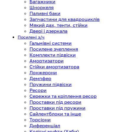
Багажники
Шноркеля
Паливні баки
Запчастини для квадроциклів
Мякий дах, тенти, стійки
Двері і дзеркала
Посилені з/ч
Гальмівні системи
Посилене зчеплення
Комплекти підвіски
Амортизатори
Стійки амортизатора
Лонжерони
Демпфер
Пружини підвіски
Ресори
Сережки та кріплення ресор
Проставки під ресори
Проставки під пружини
Сайлентблоки та інше
Торсіони
Диференціал
Колісні муфти (Хаби)