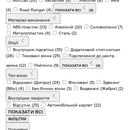
Alu-Cab
(10)
Getlander
(8)
Maxliner
(8)
ARB
(4)
Road Ranger
(4)
ПОКАЗАТИ ВСІ
(8)
Матеріал виконання
ABS-пластик
(13)
Алюміній
(10)
Скловолокно
(7)
Металопластик
(4)
Сталь
(2)
Опції
Внутрішня підсвітка
(35)
Додатковий стоп-сигнал
(28)
Тоновані вікна
(25)
Підключення до центр.
замка
(12)
Рейлінги
(9)
ПОКАЗАТИ ВСІ
(6)
Тип вікон
Відкривні (Догори)
(24)
Фіксовані
(5)
Здвижні
(Вбік)
(4)
Без бічних вікон
(3)
Видвижні (Жабри)
(2)
Внутрішнє покриття
Відсутнє
(25)
Автомобільний карпет
(12)
ПОКАЗАТИ ВСІ
ФІЛЬТРИ
Популярні