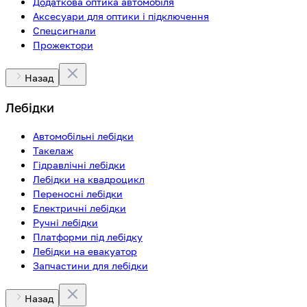
Додаткова оптика автомобіля
Аксесуари для оптики і підключення
Спецсигнали
Прожектори
Назад
Лебідки
Автомобільні лебідки
Такелаж
Гідравлічні лебідки
Лебідки на квадроцикл
Переносні лебідки
Електричні лебідки
Ручні лебідки
Платформи під лебідку
Лебідки на евакуатор
Запчастини для лебідки
Назад