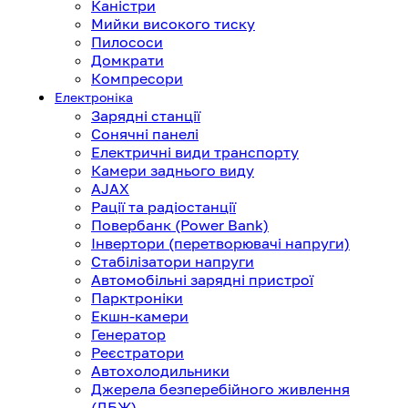
Каністри
Мийки високого тиску
Пилососи
Домкрати
Компресори
Електроніка
Зарядні станції
Сонячні панелі
Електричні види транспорту
Камери заднього виду
AJAX
Рації та радіостанції
Повербанк (Power Bank)
Інвертори (перетворювачі напруги)
Стабілізатори напруги
Автомобільні зарядні пристрої
Парктроніки
Екшн-камери
Генератор
Реєстратори
Автохолодильники
Джерела безперебійного живлення
(ДБЖ)