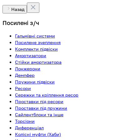
Назад
Посилені з/ч
Гальмівні системи
Посилене зчеплення
Комплекти підвіски
Амортизатори
Стійки амортизатора
Лонжерони
Демпфер
Пружини підвіски
Ресори
Сережки та кріплення ресор
Проставки під ресори
Проставки під пружини
Сайлентблоки та інше
Торсіони
Диференціал
Колісні муфти (Хаби)