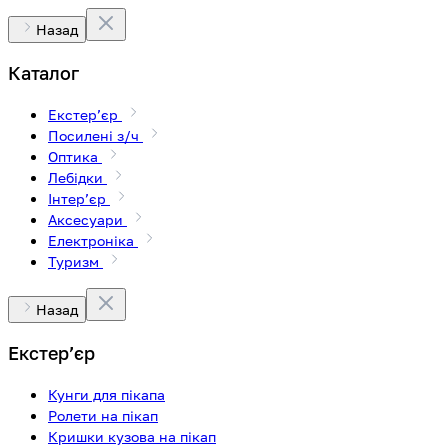
Назад
Каталог
Екстерʼєр
Посилені з/ч
Оптика
Лебідки
Інтерʼєр
Аксесуари
Електроніка
Туризм
Назад
Екстерʼєр
Кунги для пікапа
Ролети на пікап
Кришки кузова на пікап