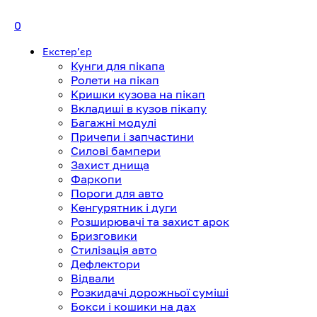
0
Екстерʼєр
Кунги для пікапа
Ролети на пікап
Кришки кузова на пікап
Вкладиші в кузов пікапу
Багажні модулі
Причепи і запчастини
Силові бампери
Захист днища
Фаркопи
Пороги для авто
Кенгурятник і дуги
Розширювачі та захист арок
Бризговики
Стилізація авто
Дефлектори
Відвали
Розкидачі дорожньої суміші
Бокси і кошики на дах