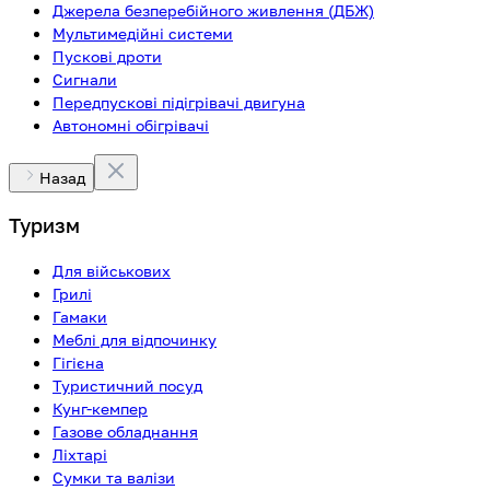
Джерела безперебійного живлення (ДБЖ)
Мультимедійні системи
Пускові дроти
Сигнали
Передпускові підігрівачі двигуна
Автономні обігрівачі
Назад
Туризм
Для військових
Грилі
Гамаки
Меблі для відпочинку
Гігієна
Туристичний посуд
Кунг-кемпер
Газове обладнання
Ліхтарі
Сумки та валізи