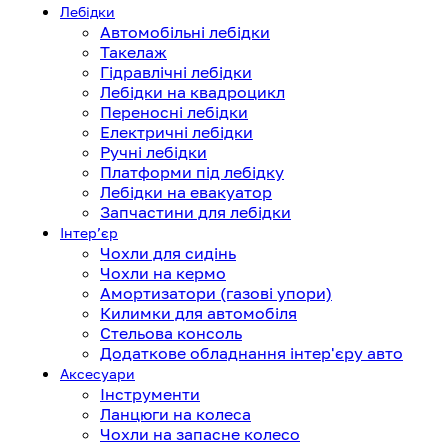
Лебідки
Автомобільні лебідки
Такелаж
Гідравлічні лебідки
Лебідки на квадроцикл
Переносні лебідки
Електричні лебідки
Ручні лебідки
Платформи під лебідку
Лебідки на евакуатор
Запчастини для лебідки
Інтерʼєр
Чохли для сидінь
Чохли на кермо
Амортизатори (газові упори)
Килимки для автомобіля
Стельова консоль
Додаткове обладнання інтер'єру авто
Аксесуари
Інструменти
Ланцюги на колеса
Чохли на запасне колесо