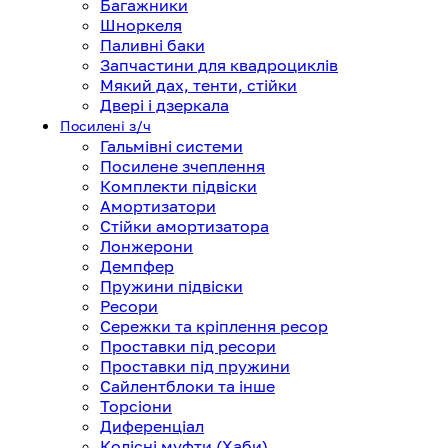
Багажники
Шноркеля
Паливні баки
Запчастини для квадроциклів
Мякий дах, тенти, стійки
Двері і дзеркала
Посилені з/ч
Гальмівні системи
Посилене зчеплення
Комплекти підвіски
Амортизатори
Стійки амортизатора
Лонжерони
Демпфер
Пружини підвіски
Ресори
Сережки та кріплення ресор
Проставки під ресори
Проставки під пружини
Сайлентблоки та інше
Торсіони
Диференціал
Колісні муфти (Хаби)