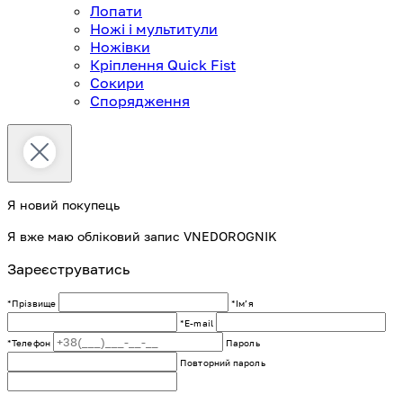
Лопати
Ножі і мультитули
Ножівки
Кріплення Quick Fist
Сокири
Спорядження
Я новий покупець
Я вже маю обліковий запис VNEDOROGNIK
Зареєструватись
*Прізвище
*Імʼя
*E-mail
*Телефон
Пароль
Повторний пароль