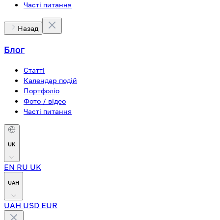
Часті питання
Назад
Блог
Статті
Календар подій
Портфоліо
Фото / відео
Часті питання
UK
EN
RU
UK
UAH
UAH
USD
EUR