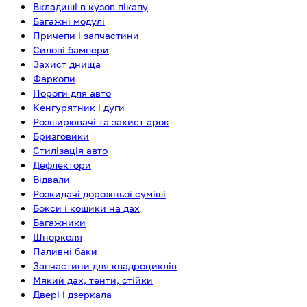
Вкладиші в кузов пікапу
Багажні модулі
Причепи і запчастини
Силові бампери
Захист днища
Фаркопи
Пороги для авто
Кенгурятник і дуги
Розширювачі та захист арок
Бризговики
Стилізація авто
Дефлектори
Відвали
Розкидачі дорожньої суміші
Бокси і кошики на дах
Багажники
Шноркеля
Паливні баки
Запчастини для квадроциклів
Мякий дах, тенти, стійки
Двері і дзеркала