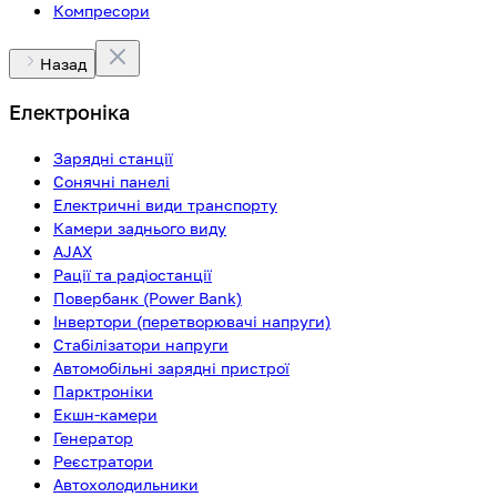
Компресори
Назад
Електроніка
Зарядні станції
Сонячні панелі
Електричні види транспорту
Камери заднього виду
AJAX
Рації та радіостанції
Повербанк (Power Bank)
Інвертори (перетворювачі напруги)
Стабілізатори напруги
Автомобільні зарядні пристрої
Парктроніки
Екшн-камери
Генератор
Реєстратори
Автохолодильники