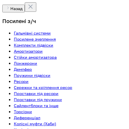
Назад
Посилені з/ч
Гальмівні системи
Посилене зчеплення
Комплекти підвіски
Амортизатори
Стійки амортизатора
Лонжерони
Демпфер
Пружини підвіски
Ресори
Сережки та кріплення ресор
Проставки під ресори
Проставки під пружини
Сайлентблоки та інше
Торсіони
Диференціал
Колісні муфти (Хаби)