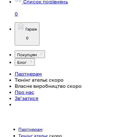
Список порівнянь
0
Гараж
0
Покупцям
Блог
Партнерам
Тюнінг ательє
скоро
Власне виробництво
скоро
Про нас
Зв’затися
Партнерам
Тюнінг ательє
скоро