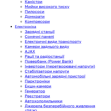
Каністри
Мийки високого тиску
Пилососи
Домкрати
Компресори
Електроніка
Зарядні станції
Сонячні панелі
Електричні види транспорту
Камери заднього виду
AJAX
Рації та радіостанції
Повербанк (Power Bank)
Інвертори (перетворювачі напруги)
Стабілізатори напруги
Автомобільні зарядні пристрої
Парктроніки
Екшн-камери
Генератор
Реєстратори
Автохолодильники
Джерела безперебійного живлення
(ДБЖ)