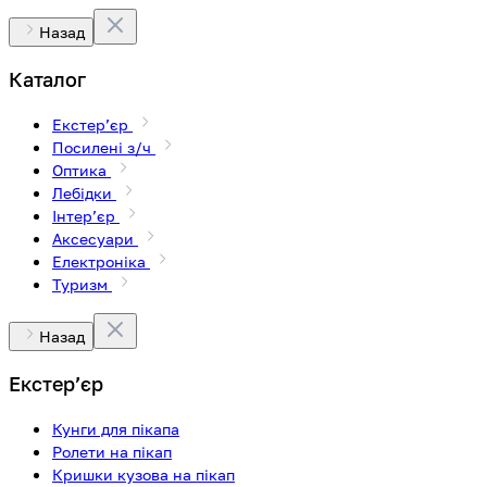
Назад
Каталог
Екстерʼєр
Посилені з/ч
Оптика
Лебідки
Інтерʼєр
Аксесуари
Електроніка
Туризм
Назад
Екстерʼєр
Кунги для пікапа
Ролети на пікап
Кришки кузова на пікап