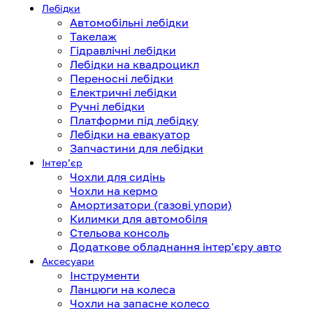
Лебідки
Автомобільні лебідки
Такелаж
Гідравлічні лебідки
Лебідки на квадроцикл
Переносні лебідки
Електричні лебідки
Ручні лебідки
Платформи під лебідку
Лебідки на евакуатор
Запчастини для лебідки
Інтерʼєр
Чохли для сидінь
Чохли на кермо
Амортизатори (газові упори)
Килимки для автомобіля
Стельова консоль
Додаткове обладнання інтер'єру авто
Аксесуари
Інструменти
Ланцюги на колеса
Чохли на запасне колесо