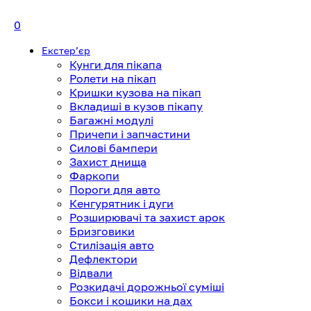
0
Екстерʼєр
Кунги для пікапа
Ролети на пікап
Кришки кузова на пікап
Вкладиші в кузов пікапу
Багажні модулі
Причепи і запчастини
Силові бампери
Захист днища
Фаркопи
Пороги для авто
Кенгурятник і дуги
Розширювачі та захист арок
Бризговики
Стилізація авто
Дефлектори
Відвали
Розкидачі дорожньої суміші
Бокси і кошики на дах