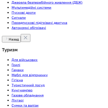
Джерела безперебійного живлення (ДБЖ)
Мультимедійні системи
Пускові дроти
Сигнали
Передпускові підігрівачі двигуна
Автономні обігрівачі
Назад
Туризм
Для військових
Грилі
Гамаки
Меблі для відпочинку
Гігієна
Туристичний посуд
Кунг-кемпер
Газове обладнання
Ліхтарі
Сумки та валізи