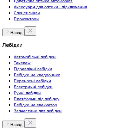
Додаткова оптика автомобіля
Аксесуари для оптики і підключення
Спецсигнали
Прожектори
Назад
Лебідки
Автомобільні лебідки
Такелаж
Гідравлічні лебідки
Лебідки на квадроцикл
Переносні лебідки
Електричні лебідки
Ручні лебідки
Платформи під лебідку
Лебідки на евакуатор
Запчастини для лебідки
Назад