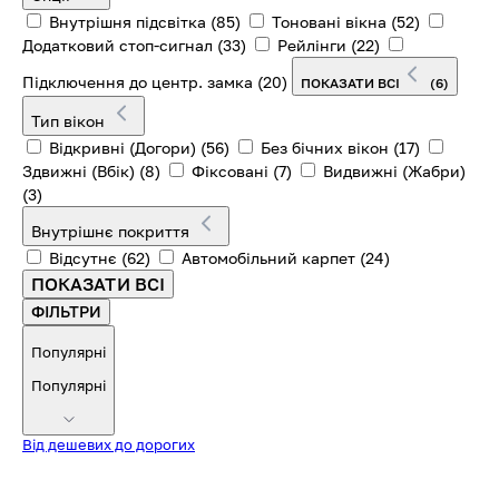
Внутрішня підсвітка
(85)
Тоновані вікна
(52)
Додатковий стоп-сигнал
(33)
Рейлінги
(22)
Підключення до центр. замка
(20)
ПОКАЗАТИ ВСІ
(6)
Тип вікон
Відкривні (Догори)
(56)
Без бічних вікон
(17)
Здвижні (Вбік)
(8)
Фіксовані
(7)
Видвижні (Жабри)
(3)
Внутрішнє покриття
Відсутнє
(62)
Автомобільний карпет
(24)
ПОКАЗАТИ ВСІ
ФІЛЬТРИ
Популярні
Популярні
Від дешевих до дорогих