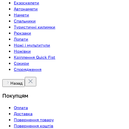
Екзоскелети
Автонамети
Намети
Спальники
Туристичні килимки
Рюкзаки
Лопати
Ножі і мультитули
Ножівки
Кріплення Quick Fist
Сокири
Спорядження
Назад
Покупцям
Оплата
Доставка
Повернення товару
Повернення коштів