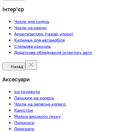
Інтерʼєр
Чохли для сидінь
Чохли на кермо
Амортизатори (газові упори)
Килимки для автомобіля
Стельова консоль
Додаткове обладнання інтер'єру авто
Назад
Аксесуари
Інструменти
Ланцюги на колеса
Чохли на запасне колесо
Каністри
Мийки високого тиску
Пилососи
Домкрати