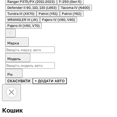
Ranger P375/PX (2011-2023)
F-250 (Gen 5)
Defender II 90, 110, 130 (L663)
Tacoma IV (N400)
Tundra III (XK70)
Patrol (Y61)
Patrol (Y62)
WRANGLER III (JK)
Pajero IV (V80, V90)
Pajero III (V60, V70)
Марка
Модель
Рік
СКАСУВАТИ
+ ДОДАТИ АВТО
Кошик