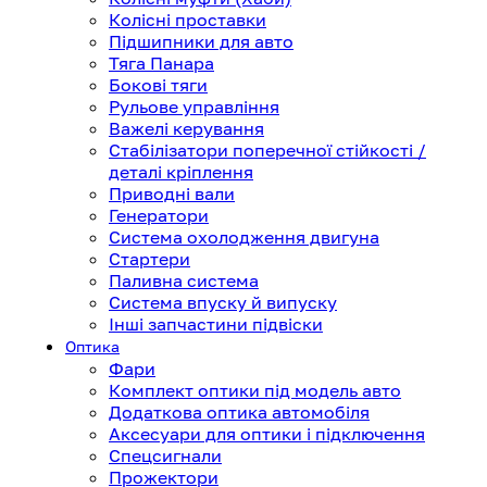
Колісні проставки
Підшипники для авто
Тяга Панара
Бокові тяги
Рульове управління
Важелі керування
Стабілізатори поперечної стійкості /
деталі кріплення
Приводні вали
Генератори
Система охолодження двигуна
Стартери
Паливна система
Система впуску й випуску
Інші запчастини підвіски
Оптика
Фари
Комплект оптики під модель авто
Додаткова оптика автомобіля
Аксесуари для оптики і підключення
Спецсигнали
Прожектори