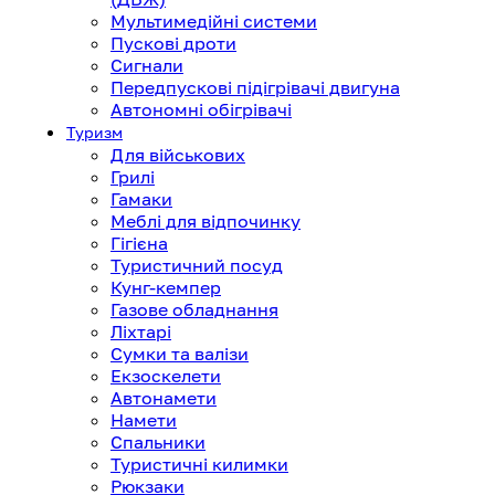
Мультимедійні системи
Пускові дроти
Сигнали
Передпускові підігрівачі двигуна
Автономні обігрівачі
Туризм
Для військових
Грилі
Гамаки
Меблі для відпочинку
Гігієна
Туристичний посуд
Кунг-кемпер
Газове обладнання
Ліхтарі
Сумки та валізи
Екзоскелети
Автонамети
Намети
Спальники
Туристичні килимки
Рюкзаки