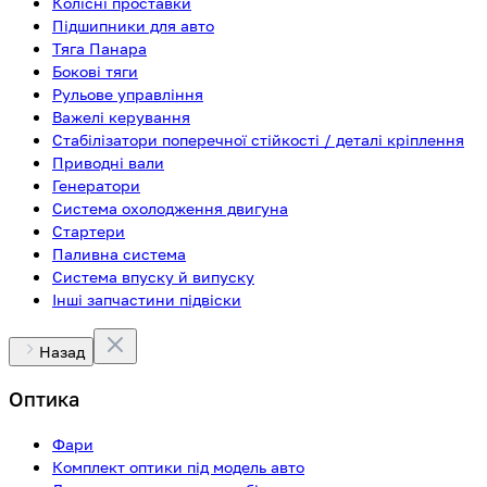
Колісні проставки
Підшипники для авто
Тяга Панара
Бокові тяги
Рульове управління
Важелі керування
Стабілізатори поперечної стійкості / деталі кріплення
Приводні вали
Генератори
Система охолодження двигуна
Стартери
Паливна система
Система впуску й випуску
Інші запчастини підвіски
Назад
Оптика
Фари
Комплект оптики під модель авто