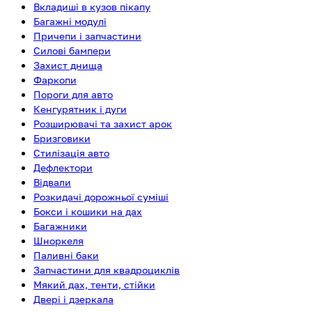
Вкладиші в кузов пікапу
Багажні модулі
Причепи і запчастини
Силові бампери
Захист днища
Фаркопи
Пороги для авто
Кенгурятник і дуги
Розширювачі та захист арок
Бризговики
Стилізація авто
Дефлектори
Відвали
Розкидачі дорожньої суміші
Бокси і кошики на дах
Багажники
Шноркеля
Паливні баки
Запчастини для квадроциклів
Мякий дах, тенти, стійки
Двері і дзеркала