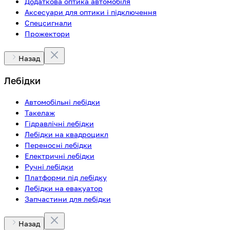
Додаткова оптика автомобіля
Аксесуари для оптики і підключення
Спецсигнали
Прожектори
Назад
Лебідки
Автомобільні лебідки
Такелаж
Гідравлічні лебідки
Лебідки на квадроцикл
Переносні лебідки
Електричні лебідки
Ручні лебідки
Платформи під лебідку
Лебідки на евакуатор
Запчастини для лебідки
Назад