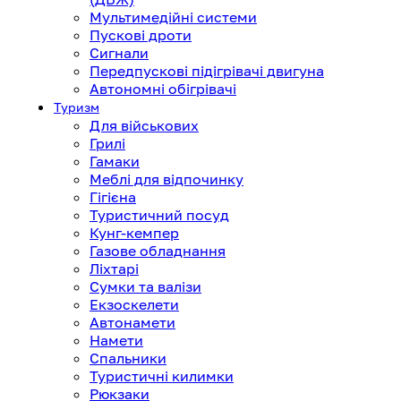
Мультимедійні системи
Пускові дроти
Сигнали
Передпускові підігрівачі двигуна
Автономні обігрівачі
Туризм
Для військових
Грилі
Гамаки
Меблі для відпочинку
Гігієна
Туристичний посуд
Кунг-кемпер
Газове обладнання
Ліхтарі
Сумки та валізи
Екзоскелети
Автонамети
Намети
Спальники
Туристичні килимки
Рюкзаки