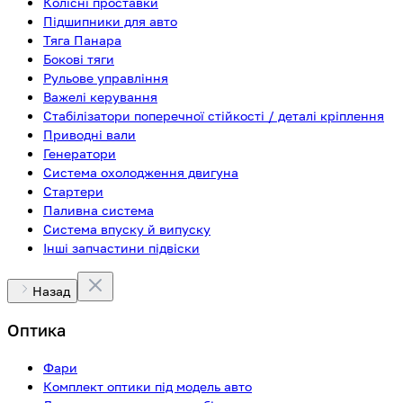
Колісні проставки
Підшипники для авто
Тяга Панара
Бокові тяги
Рульове управління
Важелі керування
Стабілізатори поперечної стійкості / деталі кріплення
Приводні вали
Генератори
Система охолодження двигуна
Стартери
Паливна система
Система впуску й випуску
Інші запчастини підвіски
Назад
Оптика
Фари
Комплект оптики під модель авто