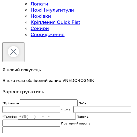
Лопати
Ножі і мультитули
Ножівки
Кріплення Quick Fist
Сокири
Спорядження
Я новий покупець
Я вже маю обліковий запис VNEDOROGNIK
Зареєструватись
*Прізвище
*Імʼя
*E-mail
*Телефон
Пароль
Повторний пароль