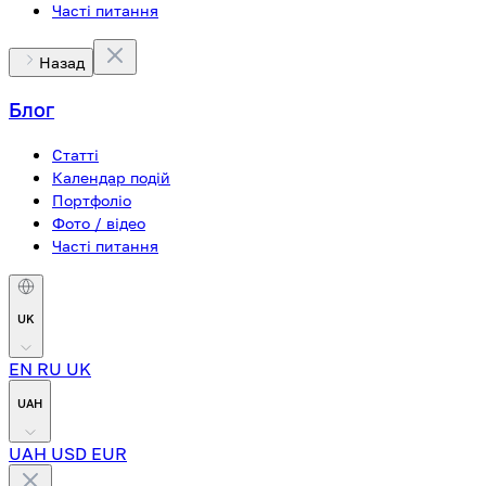
Часті питання
Назад
Блог
Статті
Календар подій
Портфоліо
Фото / відео
Часті питання
UK
EN
RU
UK
UAH
UAH
USD
EUR