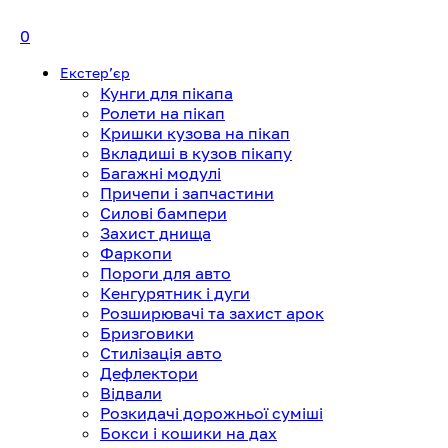
0
Екстерʼєр
Кунги для пікапа
Ролети на пікап
Кришки кузова на пікап
Вкладиші в кузов пікапу
Багажні модулі
Причепи і запчастини
Силові бампери
Захист днища
Фаркопи
Пороги для авто
Кенгурятник і дуги
Розширювачі та захист арок
Бризговики
Стилізація авто
Дефлектори
Відвали
Розкидачі дорожньої суміші
Бокси і кошики на дах