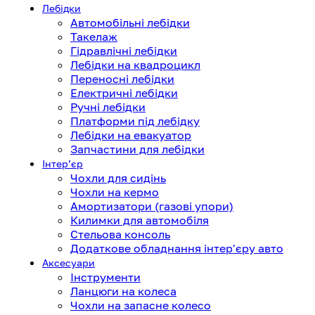
Лебідки
Автомобільні лебідки
Такелаж
Гідравлічні лебідки
Лебідки на квадроцикл
Переносні лебідки
Електричні лебідки
Ручні лебідки
Платформи під лебідку
Лебідки на евакуатор
Запчастини для лебідки
Інтерʼєр
Чохли для сидінь
Чохли на кермо
Амортизатори (газові упори)
Килимки для автомобіля
Стельова консоль
Додаткове обладнання інтер'єру авто
Аксесуари
Інструменти
Ланцюги на колеса
Чохли на запасне колесо