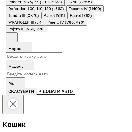
Ranger P375/PX (2011-2023)
F-250 (Gen 5)
Defender II 90, 110, 130 (L663)
Tacoma IV (N400)
Tundra III (XK70)
Patrol (Y61)
Patrol (Y62)
WRANGLER III (JK)
Pajero IV (V80, V90)
Pajero III (V60, V70)
Марка
Модель
Рік
СКАСУВАТИ
+ ДОДАТИ АВТО
Кошик