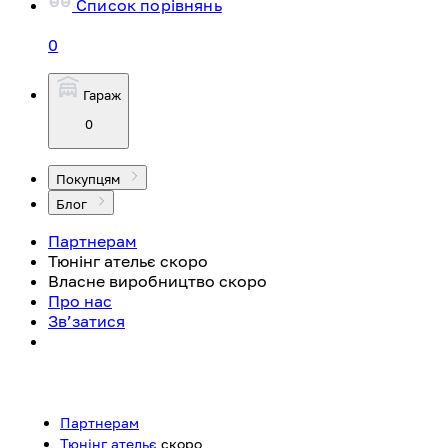
Список порівнянь
0
Гараж
0
Покупцям
Блог
Партнерам
Тюнінг ательє
скоро
Власне виробництво
скоро
Про нас
Зв’затися
Партнерам
Тюнінг ательє
скоро