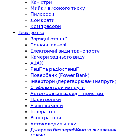
Каністри
Мийки високого тиску
Пилососи
Домкрати
Компресори
Електроніка
Зарядні станції
Сонячні панелі
Електричні види транспорту
Камери заднього виду
AJAX
Рації та радіостанції
Повербанк (Power Bank)
Інвертори (перетворювачі напруги)
Стабілізатори напруги
Автомобільні зарядні пристрої
Парктроніки
Екшн-камери
Генератор
Реєстратори
Автохолодильники
Джерела безперебійного живлення
(ДБЖ)