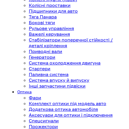
Колісні проставки
Підшипники для авто
Тяга Панара
Бокові тяги
Рульове управління
Важелі керування
Стабілізатори поперечної стійкості /
деталі кріплення
Приводні вали
Генератори
Система охолодження двигуна
Стартери
Паливна система
Система впуску й випуску
Інші запчастини підвіски
Оптика
Фари
Комплект оптики під модель авто
Додаткова оптика автомобіля
Аксесуари для оптики і підключення
Спецсигнали
Прожектори