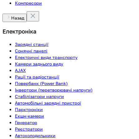
Компресори
Назад
Електроніка
Зарядні станції
Сонячні панелі
Електричні види транспорту
Камери заднього виду
AJAX
Рації та радіостанції
Повербанк (Power Bank)
Інвертори (перетворювачі напруги)
Стабілізатори напруги
Автомобільні зарядні пристрої
Парктроніки
Екшн-камери
Генератор
Реєстратори
Автохолодильники