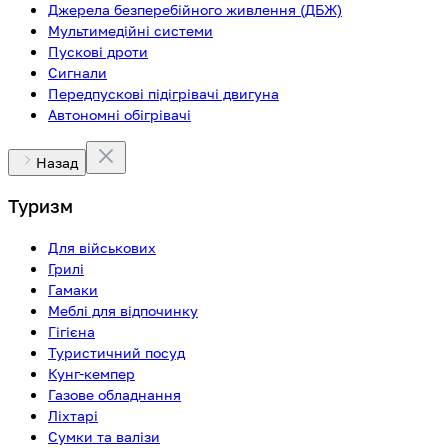
Джерела безперебійного живлення (ДБЖ)
Мультимедійні системи
Пускові дроти
Сигнали
Передпускові підігрівачі двигуна
Автономні обігрівачі
Назад
Туризм
Для військових
Грилі
Гамаки
Меблі для відпочинку
Гігієна
Туристичний посуд
Кунг-кемпер
Газове обладнання
Ліхтарі
Сумки та валізи