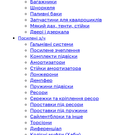
Багажники
Шноркеля
Паливні баки
Запчастини для квадроциклів
Мякий дах, тенти, стійки
Двері і дзеркала
Посилені з/ч
Гальмівні системи
Посилене зчеплення
Комплекти підвіски
Амортизатори
Стійки амортизатора
Лонжерони
Демпфер
Пружини підвіски
Ресори
Сережки та кріплення ресор
Проставки під ресори
Проставки під пружини
Сайлентблоки та інше
Торсіони
Диференціал
Колісні муфти (Хаби)