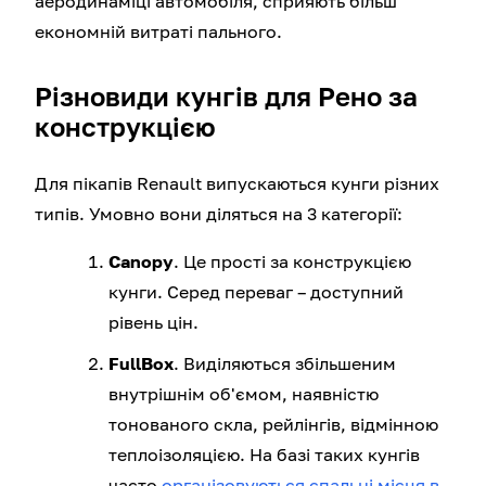
аеродинаміці автомобіля, сприяють більш
економній витраті пального.
Різновиди кунгів для Рено за
конструкцією
Для пікапів Renault випускаються кунги різних
типів. Умовно вони діляться на 3 категорії:
Canopy
. Це прості за конструкцією
кунги. Серед переваг – доступний
рівень цін.
FullBox
. Виділяються збільшеним
внутрішнім об'ємом, наявністю
тонованого скла, рейлінгів, відмінною
теплоізоляцією. На базі таких кунгів
часто
організовуються спальні місця в