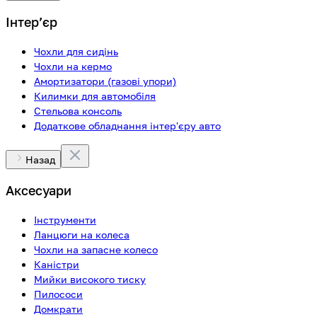
Інтерʼєр
Чохли для сидінь
Чохли на кермо
Амортизатори (газові упори)
Килимки для автомобіля
Стельова консоль
Додаткове обладнання інтер'єру авто
Назад
Аксесуари
Інструменти
Ланцюги на колеса
Чохли на запасне колесо
Каністри
Мийки високого тиску
Пилососи
Домкрати