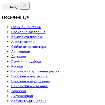
Назад
Посилені з/ч
Гальмівні системи
Посилене зчеплення
Комплекти підвіски
Амортизатори
Стійки амортизатора
Лонжерони
Демпфер
Пружини підвіски
Ресори
Сережки та кріплення ресор
Проставки під ресори
Проставки під пружини
Сайлентблоки та інше
Торсіони
Диференціал
Колісні муфти (Хаби)