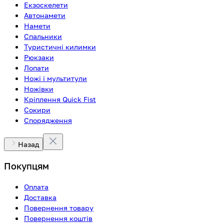
Екзоскелети
Автонамети
Намети
Спальники
Туристичні килимки
Рюкзаки
Лопати
Ножі і мультитули
Ножівки
Кріплення Quick Fist
Сокири
Спорядження
Назад
Покупцям
Оплата
Доставка
Повернення товару
Повернення коштів