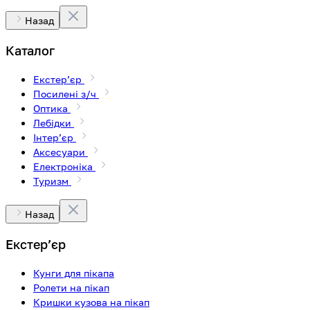
Назад
Каталог
Екстерʼєр
Посилені з/ч
Оптика
Лебідки
Інтерʼєр
Аксесуари
Електроніка
Туризм
Назад
Екстерʼєр
Кунги для пікапа
Ролети на пікап
Кришки кузова на пікап