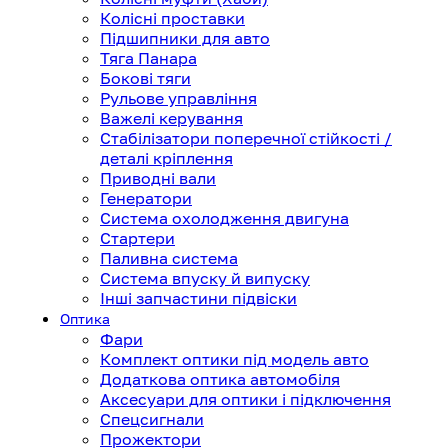
Колісні проставки
Підшипники для авто
Тяга Панара
Бокові тяги
Рульове управління
Важелі керування
Стабілізатори поперечної стійкості /
деталі кріплення
Приводні вали
Генератори
Система охолодження двигуна
Стартери
Паливна система
Система впуску й випуску
Інші запчастини підвіски
Оптика
Фари
Комплект оптики під модель авто
Додаткова оптика автомобіля
Аксесуари для оптики і підключення
Спецсигнали
Прожектори