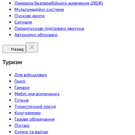
Джерела безперебійного живлення (ДБЖ)
Мультимедійні системи
Пускові дроти
Сигнали
Передпускові підігрівачі двигуна
Автономні обігрівачі
Назад
Туризм
Для військових
Грилі
Гамаки
Меблі для відпочинку
Гігієна
Туристичний посуд
Кунг-кемпер
Газове обладнання
Ліхтарі
Сумки та валізи