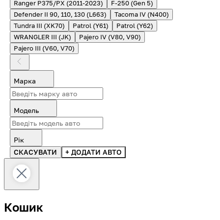
Ranger P375/PX (2011-2023)
F-250 (Gen 5)
Defender II 90, 110, 130 (L663)
Tacoma IV (N400)
Tundra III (XK70)
Patrol (Y61)
Patrol (Y62)
WRANGLER III (JK)
Pajero IV (V80, V90)
Pajero III (V60, V70)
Марка
Модель
Рік
СКАСУВАТИ
+ ДОДАТИ АВТО
Кошик