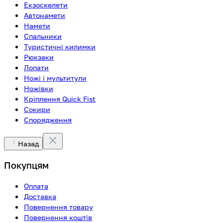
Екзоскелети
Автонамети
Намети
Спальники
Туристичні килимки
Рюкзаки
Лопати
Ножі і мультитули
Ножівки
Кріплення Quick Fist
Сокири
Спорядження
Назад
Покупцям
Оплата
Доставка
Повернення товару
Повернення коштів