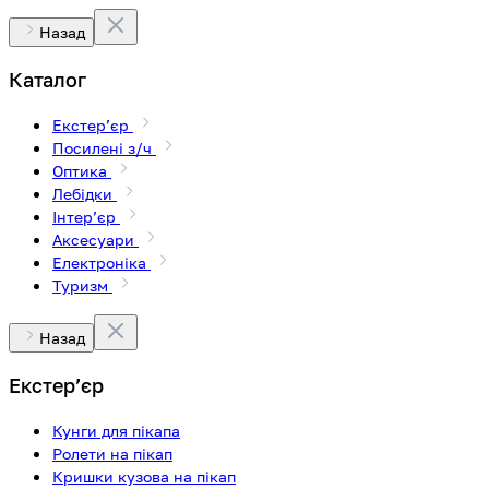
Назад
Каталог
Екстерʼєр
Посилені з/ч
Оптика
Лебідки
Інтерʼєр
Аксесуари
Електроніка
Туризм
Назад
Екстерʼєр
Кунги для пікапа
Ролети на пікап
Кришки кузова на пікап