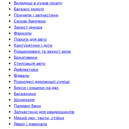
Вкладиші в кузов пікапу
Багажні модулі
Причепи і запчастини
Силові бампери
Захист днища
Фаркопи
Пороги для авто
Кенгурятник і дуги
Розширювачі та захист арок
Бризговики
Стилізація авто
Дефлектори
Відвали
Розкидачі дорожньої суміші
Бокси і кошики на дах
Багажники
Шноркеля
Паливні баки
Запчастини для квадроциклів
Мякий дах, тенти, стійки
Двері і дзеркала