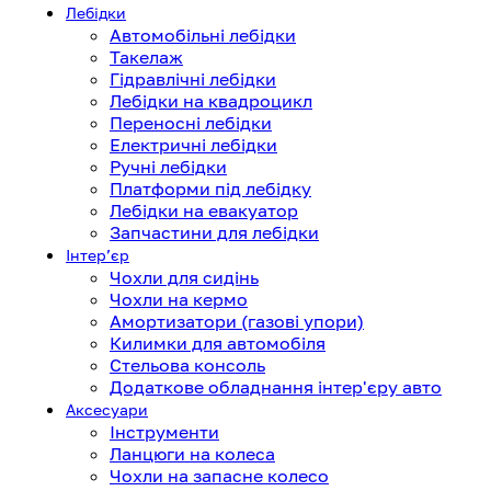
Лебідки
Автомобільні лебідки
Такелаж
Гідравлічні лебідки
Лебідки на квадроцикл
Переносні лебідки
Електричні лебідки
Ручні лебідки
Платформи під лебідку
Лебідки на евакуатор
Запчастини для лебідки
Інтерʼєр
Чохли для сидінь
Чохли на кермо
Амортизатори (газові упори)
Килимки для автомобіля
Стельова консоль
Додаткове обладнання інтер'єру авто
Аксесуари
Інструменти
Ланцюги на колеса
Чохли на запасне колесо