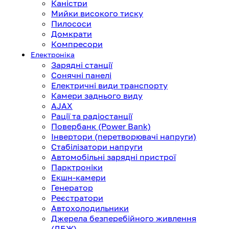
Каністри
Мийки високого тиску
Пилососи
Домкрати
Компресори
Електроніка
Зарядні станції
Сонячні панелі
Електричні види транспорту
Камери заднього виду
AJAX
Рації та радіостанції
Повербанк (Power Bank)
Інвертори (перетворювачі напруги)
Стабілізатори напруги
Автомобільні зарядні пристрої
Парктроніки
Екшн-камери
Генератор
Реєстратори
Автохолодильники
Джерела безперебійного живлення
(ДБЖ)