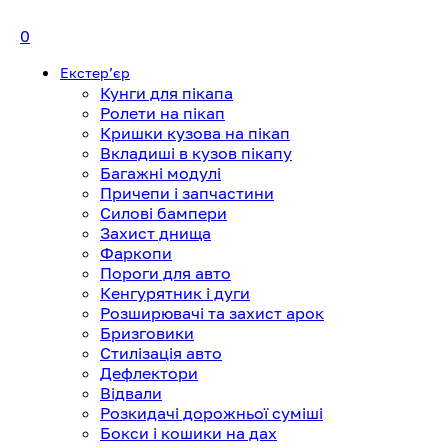
0
Екстерʼєр
Кунги для пікапа
Ролети на пікап
Кришки кузова на пікап
Вкладиші в кузов пікапу
Багажні модулі
Причепи і запчастини
Силові бампери
Захист днища
Фаркопи
Пороги для авто
Кенгурятник і дуги
Розширювачі та захист арок
Бризговики
Стилізація авто
Дефлектори
Відвали
Розкидачі дорожньої суміші
Бокси і кошики на дах