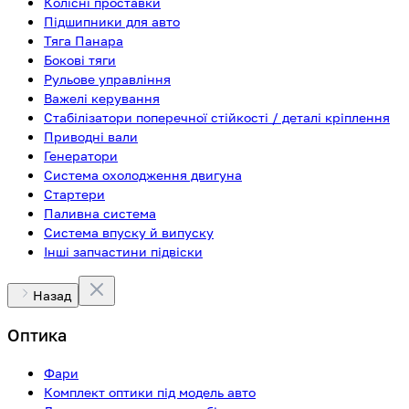
Колісні проставки
Підшипники для авто
Тяга Панара
Бокові тяги
Рульове управління
Важелі керування
Стабілізатори поперечної стійкості / деталі кріплення
Приводні вали
Генератори
Система охолодження двигуна
Стартери
Паливна система
Система впуску й випуску
Інші запчастини підвіски
Назад
Оптика
Фари
Комплект оптики під модель авто