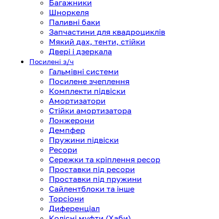
Багажники
Шноркеля
Паливні баки
Запчастини для квадроциклів
Мякий дах, тенти, стійки
Двері і дзеркала
Посилені з/ч
Гальмівні системи
Посилене зчеплення
Комплекти підвіски
Амортизатори
Стійки амортизатора
Лонжерони
Демпфер
Пружини підвіски
Ресори
Сережки та кріплення ресор
Проставки під ресори
Проставки під пружини
Сайлентблоки та інше
Торсіони
Диференціал
Колісні муфти (Хаби)