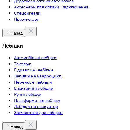
Додаткова оптика автомобіля
Аксесуари для оптики і підключення
Спецсигнали
Прожектори
Назад
Лебідки
Автомобільні лебідки
Такелаж
Гідравлічні лебідки
Лебідки на квадроцикл
Переносні лебідки
Електричні лебідки
Ручні лебідки
Платформи під лебідку
Лебідки на евакуатор
Запчастини для лебідки
Назад