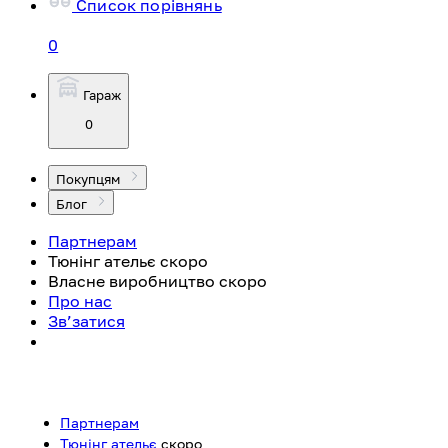
Список порівнянь
0
Гараж
0
Покупцям
Блог
Партнерам
Тюнінг ательє
скоро
Власне виробництво
скоро
Про нас
Зв’затися
Партнерам
Тюнінг ательє
скоро