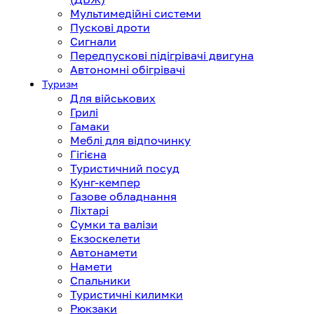
Мультимедійні системи
Пускові дроти
Сигнали
Передпускові підігрівачі двигуна
Автономні обігрівачі
Туризм
Для військових
Грилі
Гамаки
Меблі для відпочинку
Гігієна
Туристичний посуд
Кунг-кемпер
Газове обладнання
Ліхтарі
Сумки та валізи
Екзоскелети
Автонамети
Намети
Спальники
Туристичні килимки
Рюкзаки