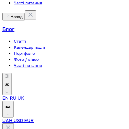
Часті питання
Назад
Блог
Статті
Календар подій
Портфоліо
Фото / відео
Часті питання
UK
EN
RU
UK
UAH
UAH
USD
EUR