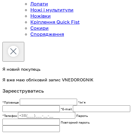
Лопати
Ножі і мультитули
Ножівки
Кріплення Quick Fist
Сокири
Спорядження
Я новий покупець
Я вже маю обліковий запис VNEDOROGNIK
Зареєструватись
*Прізвище
*Імʼя
*E-mail
*Телефон
Пароль
Повторний пароль