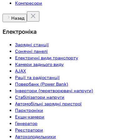
Компресори
Назад
Електроніка
Зарядні станції
Сонячні панелі
Електричні види транспорту
Камери заднього виду
AJAX
Рації та радіостанції
Повербанк (Power Bank)
Інвертори (перетворювачі напруги)
Стабілізатори напруги
Автомобільні зарядні пристрої
Парктроніки
Екшн-камери
Генератор
Реєстратори
Автохолодильники