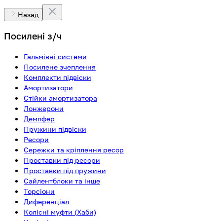
Назад
Посилені з/ч
Гальмівні системи
Посилене зчеплення
Комплекти підвіски
Амортизатори
Стійки амортизатора
Лонжерони
Демпфер
Пружини підвіски
Ресори
Сережки та кріплення ресор
Проставки під ресори
Проставки під пружини
Сайлентблоки та інше
Торсіони
Диференціал
Колісні муфти (Хаби)