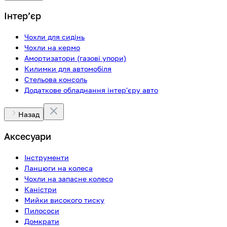
Інтерʼєр
Чохли для сидінь
Чохли на кермо
Амортизатори (газові упори)
Килимки для автомобіля
Стельова консоль
Додаткове обладнання інтер'єру авто
Назад
Аксесуари
Інструменти
Ланцюги на колеса
Чохли на запасне колесо
Каністри
Мийки високого тиску
Пилососи
Домкрати