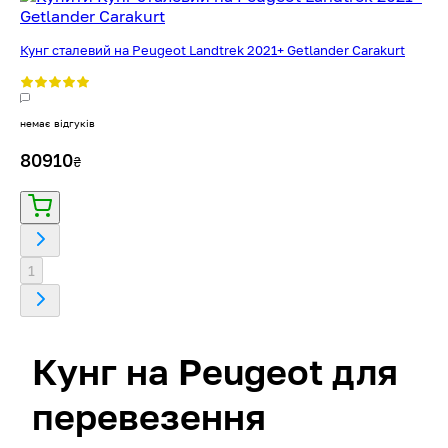
Кунг сталевий на Peugeot Landtrek 2021+ Getlander Carakurt
немає відгуків
80910
₴
1
Кунг на Peugeot для
перевезення