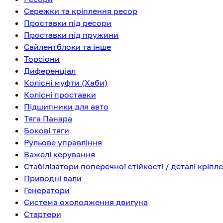
Сережки та кріплення ресор
Проставки під ресори
Проставки під пружини
Сайлентблоки та інше
Торсіони
Диференціал
Колісні муфти (Хаби)
Колісні проставки
Підшипники для авто
Тяга Панара
Бокові тяги
Рульове управління
Важелі керування
Стабілізатори поперечної стійкості / деталі кріпл
Приводні вали
Генератори
Система охолодження двигуна
Стартери