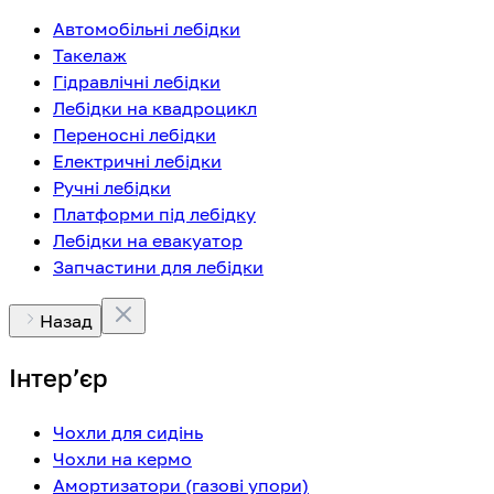
Автомобільні лебідки
Такелаж
Гідравлічні лебідки
Лебідки на квадроцикл
Переносні лебідки
Електричні лебідки
Ручні лебідки
Платформи під лебідку
Лебідки на евакуатор
Запчастини для лебідки
Назад
Інтерʼєр
Чохли для сидінь
Чохли на кермо
Амортизатори (газові упори)