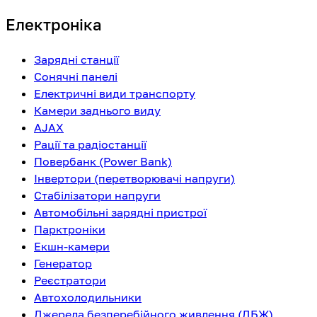
Електроніка
Зарядні станції
Сонячні панелі
Електричні види транспорту
Камери заднього виду
AJAX
Рації та радіостанції
Повербанк (Power Bank)
Інвертори (перетворювачі напруги)
Стабілізатори напруги
Автомобільні зарядні пристрої
Парктроніки
Екшн-камери
Генератор
Реєстратори
Автохолодильники
Джерела безперебійного живлення (ДБЖ)