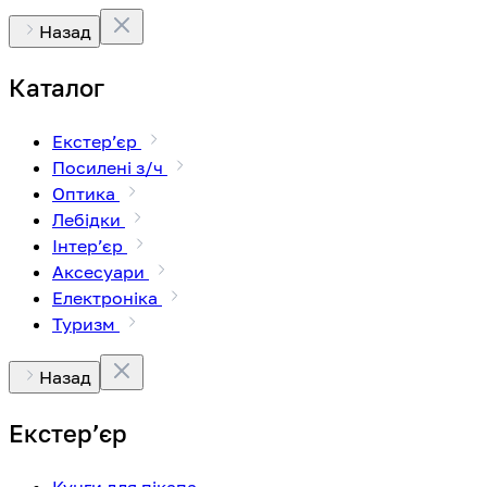
Назад
Каталог
Екстерʼєр
Посилені з/ч
Оптика
Лебідки
Інтерʼєр
Аксесуари
Електроніка
Туризм
Назад
Екстерʼєр