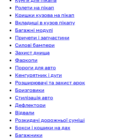
Кунги для пікапа
Ролети на пікап
Кришки кузова на пікап
Вкладиші в кузов пікапу
Багажні модулі
Причепи і запчастини
Силові бампери
Захист днища
Фаркопи
Пороги для авто
Кенгурятник і дуги
Розширювачі та захист арок
Бризговики
Стилізація авто
Дефлектори
Відвали
Розкидачі дорожньої суміші
Бокси і кошики на дах
Багажники