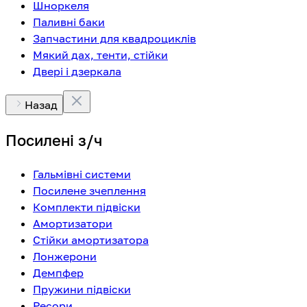
Шноркеля
Паливні баки
Запчастини для квадроциклів
Мякий дах, тенти, стійки
Двері і дзеркала
Назад
Посилені з/ч
Гальмівні системи
Посилене зчеплення
Комплекти підвіски
Амортизатори
Стійки амортизатора
Лонжерони
Демпфер
Пружини підвіски
Ресори