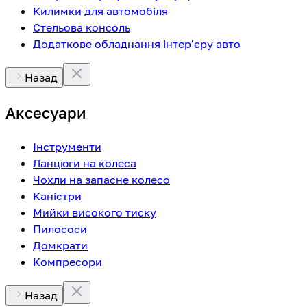
Килимки для автомобіля
Стельова консоль
Додаткове обладнання інтер'єру авто
Назад
Аксесуари
Інструменти
Ланцюги на колеса
Чохли на запасне колесо
Каністри
Мийки високого тиску
Пилососи
Домкрати
Компресори
Назад