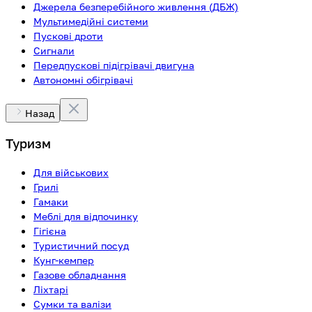
Джерела безперебійного живлення (ДБЖ)
Мультимедійні системи
Пускові дроти
Сигнали
Передпускові підігрівачі двигуна
Автономні обігрівачі
Назад
Туризм
Для військових
Грилі
Гамаки
Меблі для відпочинку
Гігієна
Туристичний посуд
Кунг-кемпер
Газове обладнання
Ліхтарі
Сумки та валізи