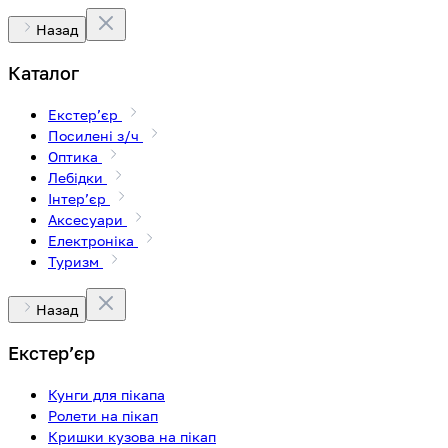
Назад
Каталог
Екстерʼєр
Посилені з/ч
Оптика
Лебідки
Інтерʼєр
Аксесуари
Електроніка
Туризм
Назад
Екстерʼєр
Кунги для пікапа
Ролети на пікап
Кришки кузова на пікап