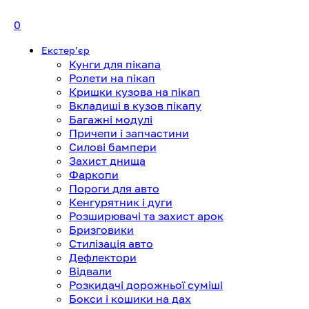
0
Екстерʼєр
Кунги для пікапа
Ролети на пікап
Кришки кузова на пікап
Вкладиші в кузов пікапу
Багажні модулі
Причепи і запчастини
Силові бампери
Захист днища
Фаркопи
Пороги для авто
Кенгурятник і дуги
Розширювачі та захист арок
Бризговики
Стилізація авто
Дефлектори
Відвали
Розкидачі дорожньої суміші
Бокси і кошики на дах