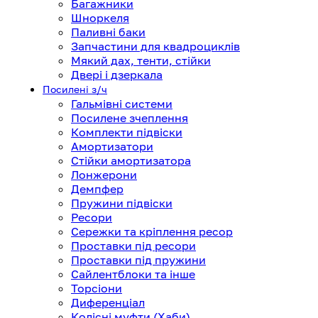
Багажники
Шноркеля
Паливні баки
Запчастини для квадроциклів
Мякий дах, тенти, стійки
Двері і дзеркала
Посилені з/ч
Гальмівні системи
Посилене зчеплення
Комплекти підвіски
Амортизатори
Стійки амортизатора
Лонжерони
Демпфер
Пружини підвіски
Ресори
Сережки та кріплення ресор
Проставки під ресори
Проставки під пружини
Сайлентблоки та інше
Торсіони
Диференціал
Колісні муфти (Хаби)