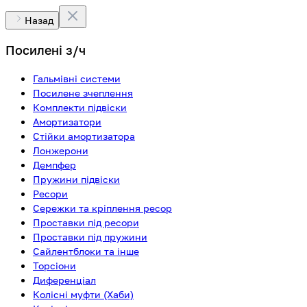
Назад
Посилені з/ч
Гальмівні системи
Посилене зчеплення
Комплекти підвіски
Амортизатори
Стійки амортизатора
Лонжерони
Демпфер
Пружини підвіски
Ресори
Сережки та кріплення ресор
Проставки під ресори
Проставки під пружини
Сайлентблоки та інше
Торсіони
Диференціал
Колісні муфти (Хаби)