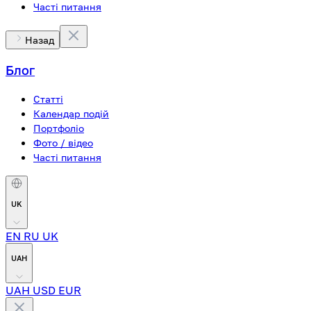
Часті питання
Назад
Блог
Статті
Календар подій
Портфоліо
Фото / відео
Часті питання
UK
EN
RU
UK
UAH
UAH
USD
EUR