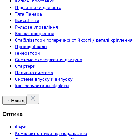
Колісні проставки
Підшипники для авто
Тяга Панара
Бокові тяги
Рульове управління
Важелі керування
Стабілізатори поперечної стійкості / деталі кріплення
Приводні вали
Генератори
Система охолодження двигуна
Стартери
Паливна система
Система впуску й випуску
Інші запчастини підвіски
Назад
Оптика
Фари
Комплект оптики під модель авто