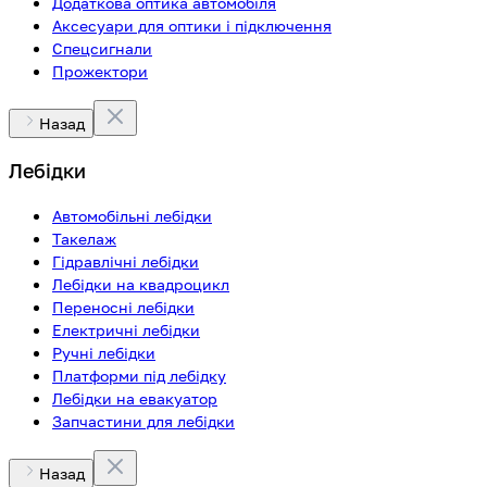
Додаткова оптика автомобіля
Аксесуари для оптики і підключення
Спецсигнали
Прожектори
Назад
Лебідки
Автомобільні лебідки
Такелаж
Гідравлічні лебідки
Лебідки на квадроцикл
Переносні лебідки
Електричні лебідки
Ручні лебідки
Платформи під лебідку
Лебідки на евакуатор
Запчастини для лебідки
Назад