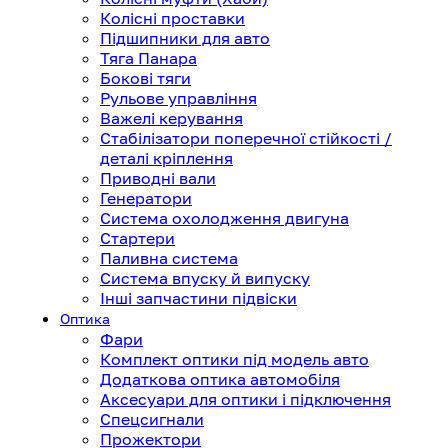
Колісні проставки
Підшипники для авто
Тяга Панара
Бокові тяги
Рульове управління
Важелі керування
Стабілізатори поперечної стійкості /
деталі кріплення
Приводні вали
Генератори
Система охолодження двигуна
Стартери
Паливна система
Система впуску й випуску
Інші запчастини підвіски
Оптика
Фари
Комплект оптики під модель авто
Додаткова оптика автомобіля
Аксесуари для оптики і підключення
Спецсигнали
Прожектори