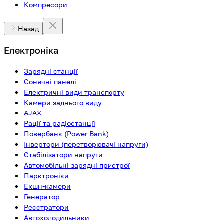
Компресори
Назад
Електроніка
Зарядні станції
Сонячні панелі
Електричні види транспорту
Камери заднього виду
AJAX
Рації та радіостанції
Повербанк (Power Bank)
Інвертори (перетворювачі напруги)
Стабілізатори напруги
Автомобільні зарядні пристрої
Парктроніки
Екшн-камери
Генератор
Реєстратори
Автохолодильники