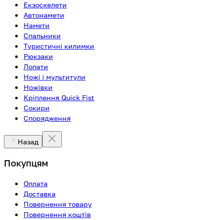
Екзоскелети
Автонамети
Намети
Спальники
Туристичні килимки
Рюкзаки
Лопати
Ножі і мультитули
Ножівки
Кріплення Quick Fist
Сокири
Спорядження
Назад
Покупцям
Оплата
Доставка
Повернення товару
Повернення коштів