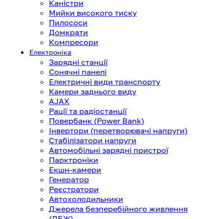
Каністри
Мийки високого тиску
Пилососи
Домкрати
Компресори
Електроніка
Зарядні станції
Сонячні панелі
Електричні види транспорту
Камери заднього виду
AJAX
Рації та радіостанції
Повербанк (Power Bank)
Інвертори (перетворювачі напруги)
Стабілізатори напруги
Автомобільні зарядні пристрої
Парктроніки
Екшн-камери
Генератор
Реєстратори
Автохолодильники
Джерела безперебійного живлення
(ДБЖ)