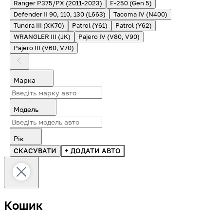
Ranger P375/PX (2011-2023)
F-250 (Gen 5)
Defender II 90, 110, 130 (L663)
Tacoma IV (N400)
Tundra III (XK70)
Patrol (Y61)
Patrol (Y62)
WRANGLER III (JK)
Pajero IV (V80, V90)
Pajero III (V60, V70)
Марка
Модель
Рік
СКАСУВАТИ
+ ДОДАТИ АВТО
Кошик