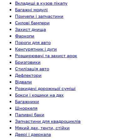
Вкладиші в кузов пікапу
Багажні модулі
Причепи і запчастини
Силові бампери
Захист днища
Фаркопи
Пороги для авто
Кенгурятник і дуги
Розширювачі та захист арок
Бризговики
Стилізація авто
Дефлектори
Відвали
Розкидачі дорожньої суміші
Бокси і кошики на дах
Багажники
Шноркеля
Паливні баки
Запчастини для квадроциклів
Мякий дах, тенти, стійки
Двері і дзеркала