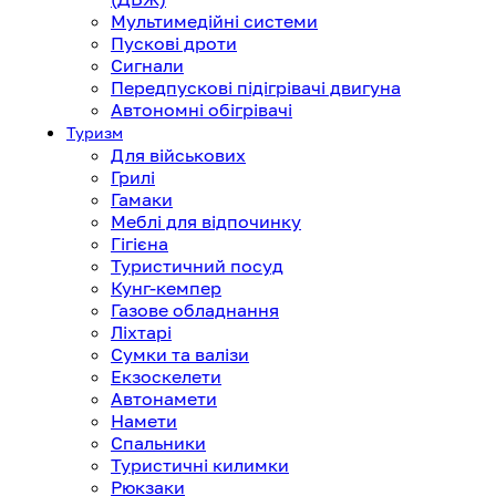
Мультимедійні системи
Пускові дроти
Сигнали
Передпускові підігрівачі двигуна
Автономні обігрівачі
Туризм
Для військових
Грилі
Гамаки
Меблі для відпочинку
Гігієна
Туристичний посуд
Кунг-кемпер
Газове обладнання
Ліхтарі
Сумки та валізи
Екзоскелети
Автонамети
Намети
Спальники
Туристичні килимки
Рюкзаки