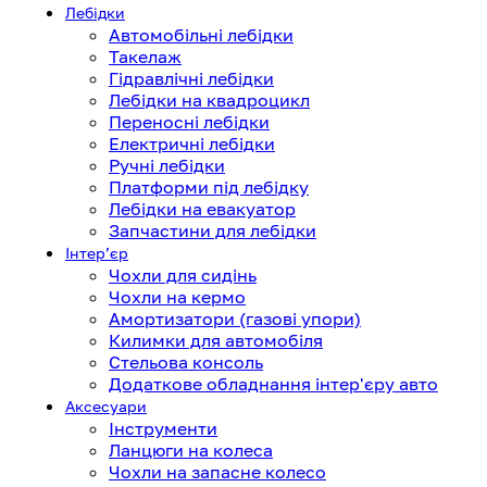
Лебідки
Автомобільні лебідки
Такелаж
Гідравлічні лебідки
Лебідки на квадроцикл
Переносні лебідки
Електричні лебідки
Ручні лебідки
Платформи під лебідку
Лебідки на евакуатор
Запчастини для лебідки
Інтерʼєр
Чохли для сидінь
Чохли на кермо
Амортизатори (газові упори)
Килимки для автомобіля
Стельова консоль
Додаткове обладнання інтер'єру авто
Аксесуари
Інструменти
Ланцюги на колеса
Чохли на запасне колесо