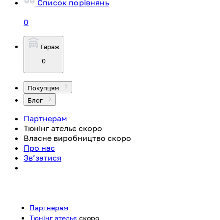
Список порівнянь
0
Гараж
0
Покупцям
Блог
Партнерам
Тюнінг ательє
скоро
Власне виробництво
скоро
Про нас
Зв’затися
Партнерам
Тюнінг ательє
скоро