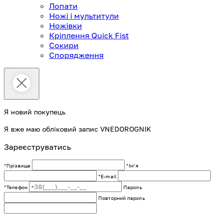
Лопати
Ножі і мультитули
Ножівки
Кріплення Quick Fist
Сокири
Спорядження
Я новий покупець
Я вже маю обліковий запис VNEDOROGNIK
Зареєструватись
*Прізвище
*Імʼя
*E-mail
*Телефон
Пароль
Повторний пароль