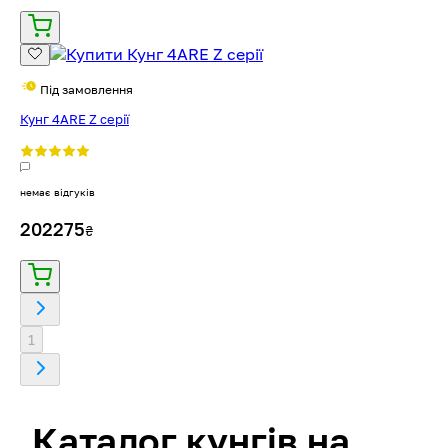
Під замовлення
Кунг 4ARE Z серії
немає відгуків
202275
₴
1
Каталог кунгів на