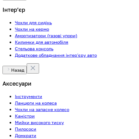
Інтерʼєр
Чохли для сидінь
Чохли на кермо
Амортизатори (газові упори)
Килимки для автомобіля
Стельова консоль
Додаткове обладнання інтер'єру авто
Назад
Аксесуари
Інструменти
Ланцюги на колеса
Чохли на запасне колесо
Каністри
Мийки високого тиску
Пилососи
Домкрати