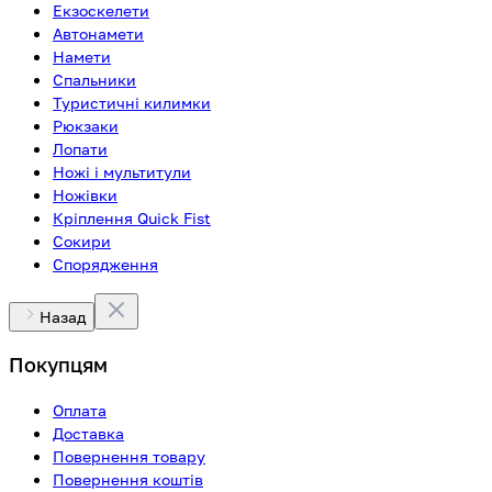
Екзоскелети
Автонамети
Намети
Спальники
Туристичні килимки
Рюкзаки
Лопати
Ножі і мультитули
Ножівки
Кріплення Quick Fist
Сокири
Спорядження
Назад
Покупцям
Оплата
Доставка
Повернення товару
Повернення коштів