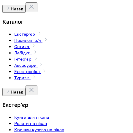
Назад
Каталог
Екстерʼєр
Посилені з/ч
Оптика
Лебідки
Інтерʼєр
Аксесуари
Електроніка
Туризм
Назад
Екстерʼєр
Кунги для пікапа
Ролети на пікап
Кришки кузова на пікап