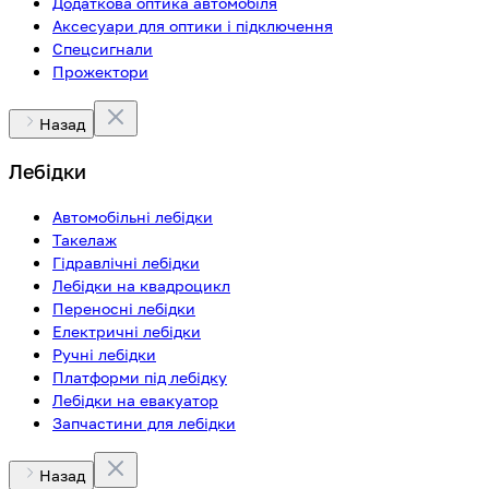
Додаткова оптика автомобіля
Аксесуари для оптики і підключення
Спецсигнали
Прожектори
Назад
Лебідки
Автомобільні лебідки
Такелаж
Гідравлічні лебідки
Лебідки на квадроцикл
Переносні лебідки
Електричні лебідки
Ручні лебідки
Платформи під лебідку
Лебідки на евакуатор
Запчастини для лебідки
Назад