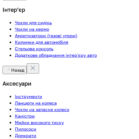
Інтерʼєр
Чохли для сидінь
Чохли на кермо
Амортизатори (газові упори)
Килимки для автомобіля
Стельова консоль
Додаткове обладнання інтер'єру авто
Назад
Аксесуари
Інструменти
Ланцюги на колеса
Чохли на запасне колесо
Каністри
Мийки високого тиску
Пилососи
Домкрати