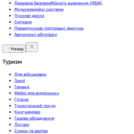
Джерела безперебійного живлення (ДБЖ)
Мультимедійні системи
Пускові дроти
Сигнали
Передпускові підігрівачі двигуна
Автономні обігрівачі
Назад
Туризм
Для військових
Грилі
Гамаки
Меблі для відпочинку
Гігієна
Туристичний посуд
Кунг-кемпер
Газове обладнання
Ліхтарі
Сумки та валізи