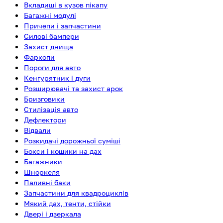
Вкладиші в кузов пікапу
Багажні модулі
Причепи і запчастини
Силові бампери
Захист днища
Фаркопи
Пороги для авто
Кенгурятник і дуги
Розширювачі та захист арок
Бризговики
Стилізація авто
Дефлектори
Відвали
Розкидачі дорожньої суміші
Бокси і кошики на дах
Багажники
Шноркеля
Паливні баки
Запчастини для квадроциклів
Мякий дах, тенти, стійки
Двері і дзеркала