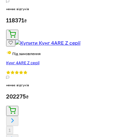
немає відгуків
118371
₴
Під замовлення
Кунг 4ARE Z серії
немає відгуків
202275
₴
1