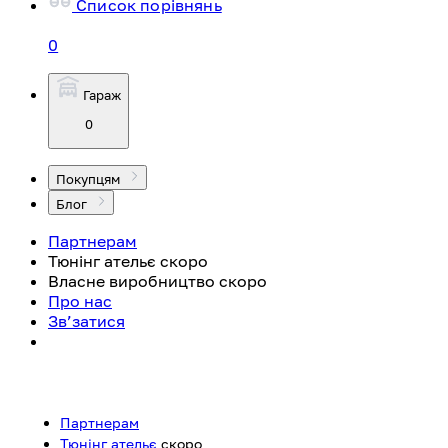
Список порівнянь
0
Гараж
0
Покупцям
Блог
Партнерам
Тюнінг ательє
скоро
Власне виробництво
скоро
Про нас
Зв’затися
Партнерам
Тюнінг ательє
скоро