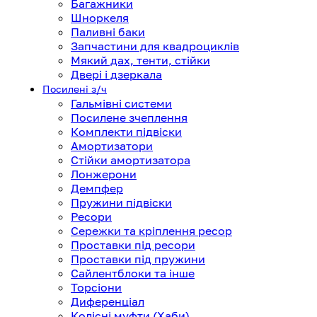
Багажники
Шноркеля
Паливні баки
Запчастини для квадроциклів
Мякий дах, тенти, стійки
Двері і дзеркала
Посилені з/ч
Гальмівні системи
Посилене зчеплення
Комплекти підвіски
Амортизатори
Стійки амортизатора
Лонжерони
Демпфер
Пружини підвіски
Ресори
Сережки та кріплення ресор
Проставки під ресори
Проставки під пружини
Сайлентблоки та інше
Торсіони
Диференціал
Колісні муфти (Хаби)