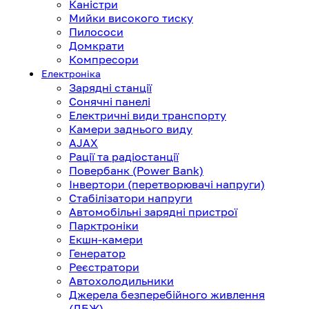
Каністри
Мийки високого тиску
Пилососи
Домкрати
Компресори
Електроніка
Зарядні станції
Сонячні панелі
Електричні види транспорту
Камери заднього виду
AJAX
Рації та радіостанції
Повербанк (Power Bank)
Інвертори (перетворювачі напруги)
Стабілізатори напруги
Автомобільні зарядні пристрої
Парктроніки
Екшн-камери
Генератор
Реєстратори
Автохолодильники
Джерела безперебійного живлення
(ДБЖ)