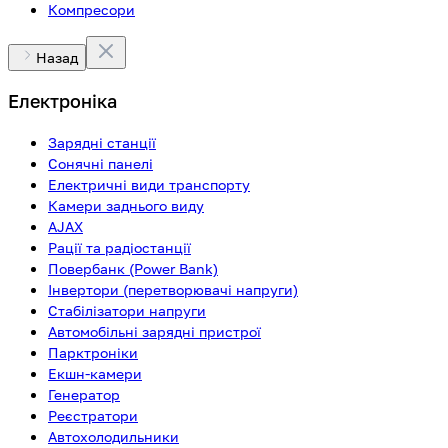
Компресори
Назад
Електроніка
Зарядні станції
Сонячні панелі
Електричні види транспорту
Камери заднього виду
AJAX
Рації та радіостанції
Повербанк (Power Bank)
Інвертори (перетворювачі напруги)
Стабілізатори напруги
Автомобільні зарядні пристрої
Парктроніки
Екшн-камери
Генератор
Реєстратори
Автохолодильники