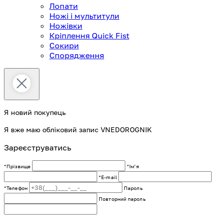
Лопати
Ножі і мультитули
Ножівки
Кріплення Quick Fist
Сокири
Спорядження
Я новий покупець
Я вже маю обліковий запис VNEDOROGNIK
Зареєструватись
*Прізвище
*Імʼя
*E-mail
*Телефон
Пароль
Повторний пароль