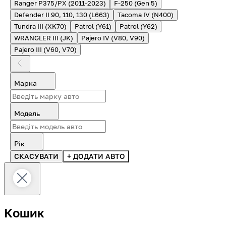
Ranger P375/PX (2011-2023)
F-250 (Gen 5)
Defender II 90, 110, 130 (L663)
Tacoma IV (N400)
Tundra III (XK70)
Patrol (Y61)
Patrol (Y62)
WRANGLER III (JK)
Pajero IV (V80, V90)
Pajero III (V60, V70)
Марка
Модель
Рік
СКАСУВАТИ
+ ДОДАТИ АВТО
Кошик