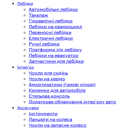
Лебідки
Автомобільні лебідки
Такелаж
Гідравлічні лебідки
Лебідки на квадроцикл
Переносні лебідки
Електричні лебідки
Ручні лебідки
Платформи під лебідку
Лебідки на евакуатор
Запчастини для лебідки
Інтерʼєр
Чохли для сидінь
Чохли на кермо
Амортизатори (газові упори)
Килимки для автомобіля
Стельова консоль
Додаткове обладнання інтер'єру авто
Аксесуари
Інструменти
Ланцюги на колеса
Чохли на запасне колесо