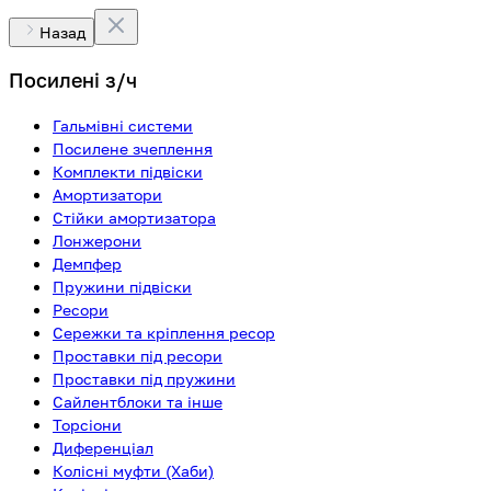
Назад
Посилені з/ч
Гальмівні системи
Посилене зчеплення
Комплекти підвіски
Амортизатори
Стійки амортизатора
Лонжерони
Демпфер
Пружини підвіски
Ресори
Сережки та кріплення ресор
Проставки під ресори
Проставки під пружини
Сайлентблоки та інше
Торсіони
Диференціал
Колісні муфти (Хаби)