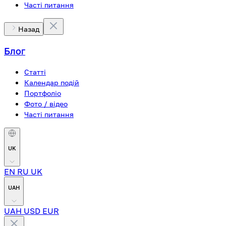
Часті питання
Назад
Блог
Статті
Календар подій
Портфоліо
Фото / відео
Часті питання
UK
EN
RU
UK
UAH
UAH
USD
EUR