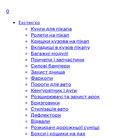
0
Екстерʼєр
Кунги для пікапа
Ролети на пікап
Кришки кузова на пікап
Вкладиші в кузов пікапу
Багажні модулі
Причепи і запчастини
Силові бампери
Захист днища
Фаркопи
Пороги для авто
Кенгурятник і дуги
Розширювачі та захист арок
Бризговики
Стилізація авто
Дефлектори
Відвали
Розкидачі дорожньої суміші
Бокси і кошики на дах