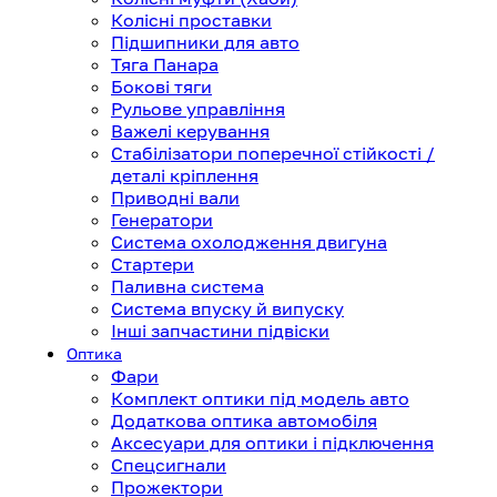
Колісні проставки
Підшипники для авто
Тяга Панара
Бокові тяги
Рульове управління
Важелі керування
Стабілізатори поперечної стійкості /
деталі кріплення
Приводні вали
Генератори
Система охолодження двигуна
Стартери
Паливна система
Система впуску й випуску
Інші запчастини підвіски
Оптика
Фари
Комплект оптики під модель авто
Додаткова оптика автомобіля
Аксесуари для оптики і підключення
Спецсигнали
Прожектори