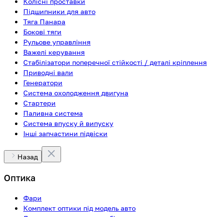
Колісні проставки
Підшипники для авто
Тяга Панара
Бокові тяги
Рульове управління
Важелі керування
Стабілізатори поперечної стійкості / деталі кріплення
Приводні вали
Генератори
Система охолодження двигуна
Стартери
Паливна система
Система впуску й випуску
Інші запчастини підвіски
Назад
Оптика
Фари
Комплект оптики під модель авто