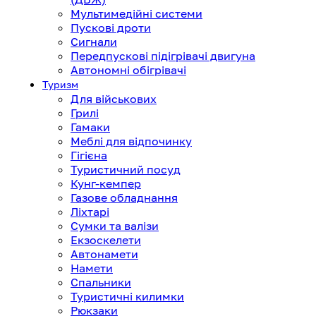
Мультимедійні системи
Пускові дроти
Сигнали
Передпускові підігрівачі двигуна
Автономні обігрівачі
Туризм
Для військових
Грилі
Гамаки
Меблі для відпочинку
Гігієна
Туристичний посуд
Кунг-кемпер
Газове обладнання
Ліхтарі
Сумки та валізи
Екзоскелети
Автонамети
Намети
Спальники
Туристичні килимки
Рюкзаки