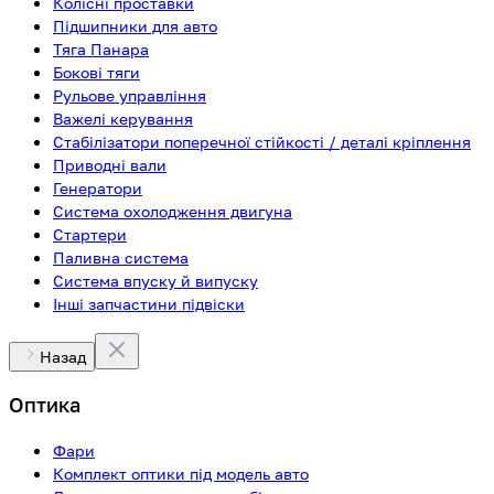
Колісні проставки
Підшипники для авто
Тяга Панара
Бокові тяги
Рульове управління
Важелі керування
Стабілізатори поперечної стійкості / деталі кріплення
Приводні вали
Генератори
Система охолодження двигуна
Стартери
Паливна система
Система впуску й випуску
Інші запчастини підвіски
Назад
Оптика
Фари
Комплект оптики під модель авто