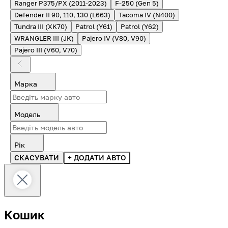
Ranger P375/PX (2011-2023)
F-250 (Gen 5)
Defender II 90, 110, 130 (L663)
Tacoma IV (N400)
Tundra III (XK70)
Patrol (Y61)
Patrol (Y62)
WRANGLER III (JK)
Pajero IV (V80, V90)
Pajero III (V60, V70)
Марка
Модель
Рік
СКАСУВАТИ
+ ДОДАТИ АВТО
Кошик