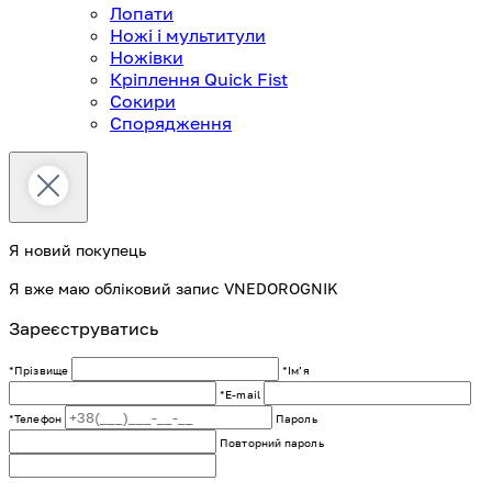
Лопати
Ножі і мультитули
Ножівки
Кріплення Quick Fist
Сокири
Спорядження
Я новий покупець
Я вже маю обліковий запис VNEDOROGNIK
Зареєструватись
*Прізвище
*Імʼя
*E-mail
*Телефон
Пароль
Повторний пароль