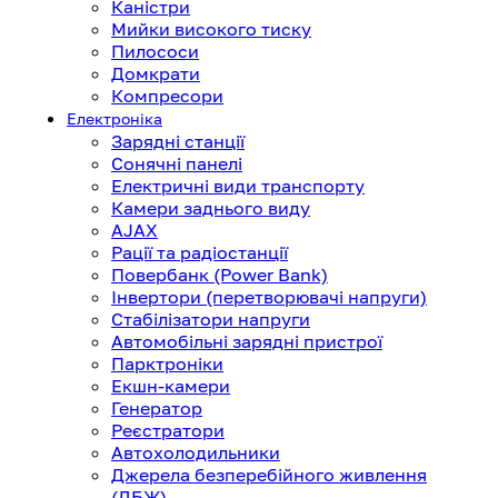
Каністри
Мийки високого тиску
Пилососи
Домкрати
Компресори
Електроніка
Зарядні станції
Сонячні панелі
Електричні види транспорту
Камери заднього виду
AJAX
Рації та радіостанції
Повербанк (Power Bank)
Інвертори (перетворювачі напруги)
Стабілізатори напруги
Автомобільні зарядні пристрої
Парктроніки
Екшн-камери
Генератор
Реєстратори
Автохолодильники
Джерела безперебійного живлення
(ДБЖ)