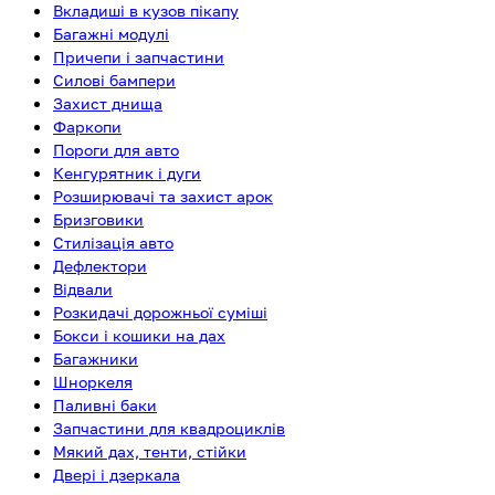
Вкладиші в кузов пікапу
Багажні модулі
Причепи і запчастини
Силові бампери
Захист днища
Фаркопи
Пороги для авто
Кенгурятник і дуги
Розширювачі та захист арок
Бризговики
Стилізація авто
Дефлектори
Відвали
Розкидачі дорожньої суміші
Бокси і кошики на дах
Багажники
Шноркеля
Паливні баки
Запчастини для квадроциклів
Мякий дах, тенти, стійки
Двері і дзеркала