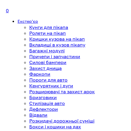
0
Екстерʼєр
Кунги для пікапа
Ролети на пікап
Кришки кузова на пікап
Вкладиші в кузов пікапу
Багажні модулі
Причепи і запчастини
Силові бампери
Захист днища
Фаркопи
Пороги для авто
Кенгурятник і дуги
Розширювачі та захист арок
Бризговики
Стилізація авто
Дефлектори
Відвали
Розкидачі дорожньої суміші
Бокси і кошики на дах