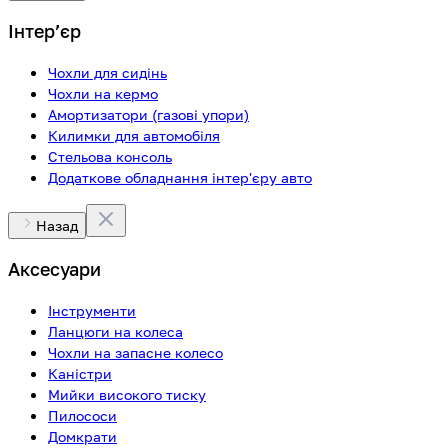
Інтерʼєр
Чохли для сидінь
Чохли на кермо
Амортизатори (газові упори)
Килимки для автомобіля
Стельова консоль
Додаткове обладнання інтер'єру авто
Назад
Аксесуари
Інструменти
Ланцюги на колеса
Чохли на запасне колесо
Каністри
Мийки високого тиску
Пилососи
Домкрати