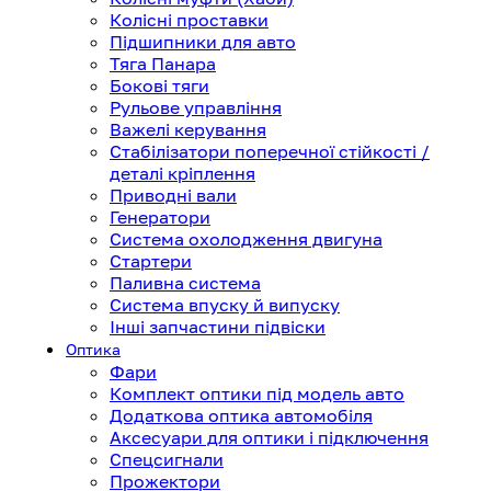
Колісні проставки
Підшипники для авто
Тяга Панара
Бокові тяги
Рульове управління
Важелі керування
Стабілізатори поперечної стійкості /
деталі кріплення
Приводні вали
Генератори
Система охолодження двигуна
Стартери
Паливна система
Система впуску й випуску
Інші запчастини підвіски
Оптика
Фари
Комплект оптики під модель авто
Додаткова оптика автомобіля
Аксесуари для оптики і підключення
Спецсигнали
Прожектори