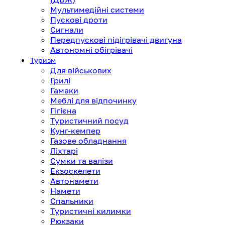
Мультимедійні системи
Пускові дроти
Сигнали
Передпускові підігрівачі двигуна
Автономні обігрівачі
Туризм
Для військових
Грилі
Гамаки
Меблі для відпочинку
Гігієна
Туристичний посуд
Кунг-кемпер
Газове обладнання
Ліхтарі
Сумки та валізи
Екзоскелети
Автонамети
Намети
Спальники
Туристичні килимки
Рюкзаки