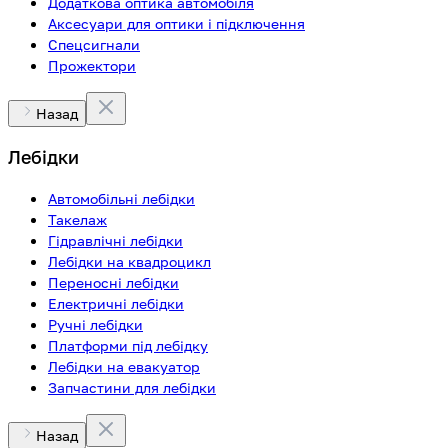
Додаткова оптика автомобіля
Аксесуари для оптики і підключення
Спецсигнали
Прожектори
Назад
Лебідки
Автомобільні лебідки
Такелаж
Гідравлічні лебідки
Лебідки на квадроцикл
Переносні лебідки
Електричні лебідки
Ручні лебідки
Платформи під лебідку
Лебідки на евакуатор
Запчастини для лебідки
Назад