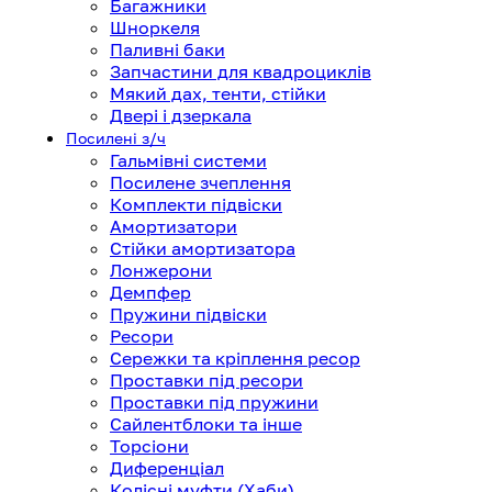
Багажники
Шноркеля
Паливні баки
Запчастини для квадроциклів
Мякий дах, тенти, стійки
Двері і дзеркала
Посилені з/ч
Гальмівні системи
Посилене зчеплення
Комплекти підвіски
Амортизатори
Стійки амортизатора
Лонжерони
Демпфер
Пружини підвіски
Ресори
Сережки та кріплення ресор
Проставки під ресори
Проставки під пружини
Сайлентблоки та інше
Торсіони
Диференціал
Колісні муфти (Хаби)