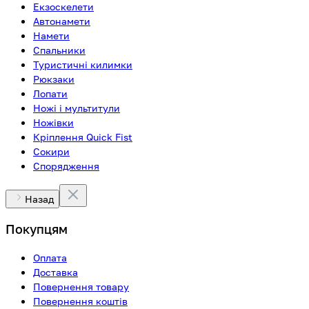
Екзоскелети
Автонамети
Намети
Спальники
Туристичні килимки
Рюкзаки
Лопати
Ножі і мультитули
Ножівки
Кріплення Quick Fist
Сокири
Спорядження
Назад
Покупцям
Оплата
Доставка
Повернення товару
Повернення коштів