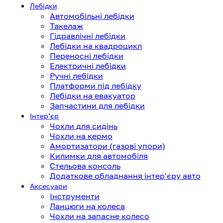
Лебідки
Автомобільні лебідки
Такелаж
Гідравлічні лебідки
Лебідки на квадроцикл
Переносні лебідки
Електричні лебідки
Ручні лебідки
Платформи під лебідку
Лебідки на евакуатор
Запчастини для лебідки
Інтерʼєр
Чохли для сидінь
Чохли на кермо
Амортизатори (газові упори)
Килимки для автомобіля
Стельова консоль
Додаткове обладнання інтер'єру авто
Аксесуари
Інструменти
Ланцюги на колеса
Чохли на запасне колесо