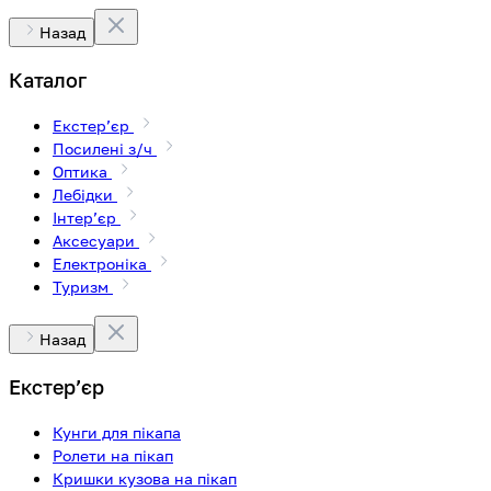
Назад
Каталог
Екстерʼєр
Посилені з/ч
Оптика
Лебідки
Інтерʼєр
Аксесуари
Електроніка
Туризм
Назад
Екстерʼєр
Кунги для пікапа
Ролети на пікап
Кришки кузова на пікап