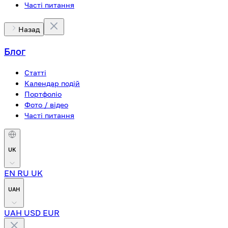
Часті питання
Назад
Блог
Статті
Календар подій
Портфоліо
Фото / відео
Часті питання
UK
EN
RU
UK
UAH
UAH
USD
EUR