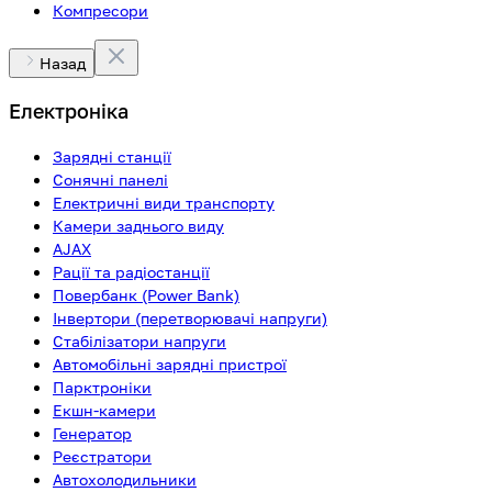
Компресори
Назад
Електроніка
Зарядні станції
Сонячні панелі
Електричні види транспорту
Камери заднього виду
AJAX
Рації та радіостанції
Повербанк (Power Bank)
Інвертори (перетворювачі напруги)
Стабілізатори напруги
Автомобільні зарядні пристрої
Парктроніки
Екшн-камери
Генератор
Реєстратори
Автохолодильники