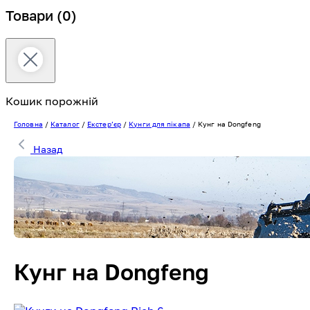
Товари
(0)
Кошик порожній
Головна
/
Каталог
/
Екстерʼєр
/
Кунги для пікапа
/
Кунг на Dongfeng
Назад
Кунг на Dongfeng