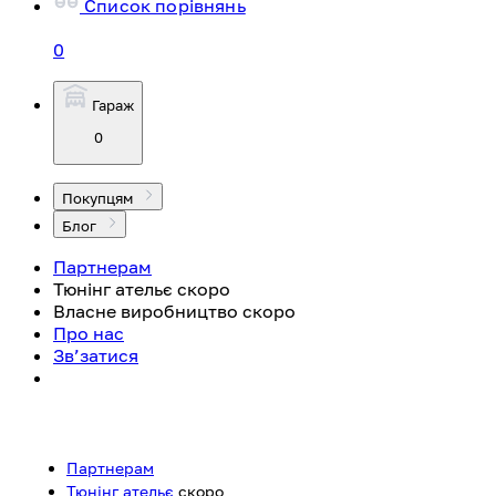
Список порівнянь
0
Гараж
0
Покупцям
Блог
Партнерам
Тюнінг ательє
скоро
Власне виробництво
скоро
Про нас
Зв’затися
Партнерам
Тюнінг ательє
скоро