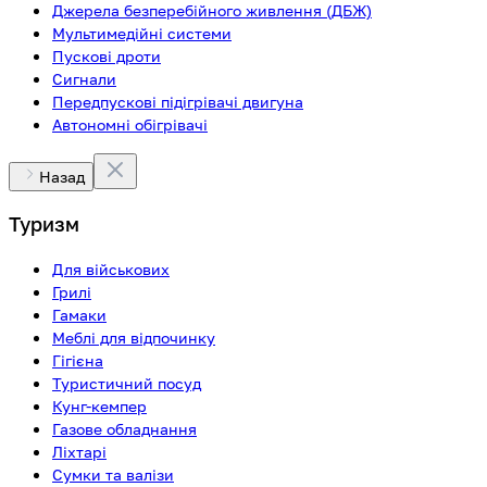
Джерела безперебійного живлення (ДБЖ)
Мультимедійні системи
Пускові дроти
Сигнали
Передпускові підігрівачі двигуна
Автономні обігрівачі
Назад
Туризм
Для військових
Грилі
Гамаки
Меблі для відпочинку
Гігієна
Туристичний посуд
Кунг-кемпер
Газове обладнання
Ліхтарі
Сумки та валізи