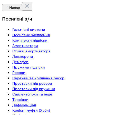
Назад
Посилені з/ч
Гальмівні системи
Посилене зчеплення
Комплекти підвіски
Амортизатори
Стійки амортизатора
Лонжерони
Демпфер
Пружини підвіски
Ресори
Сережки та кріплення ресор
Проставки під ресори
Проставки під пружини
Сайлентблоки та інше
Торсіони
Диференціал
Колісні муфти (Хаби)