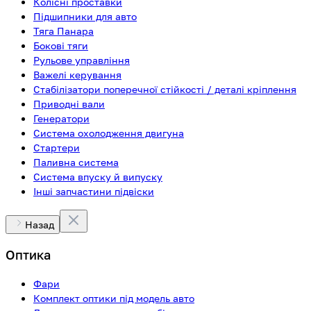
Колісні проставки
Підшипники для авто
Тяга Панара
Бокові тяги
Рульове управління
Важелі керування
Стабілізатори поперечної стійкості / деталі кріплення
Приводні вали
Генератори
Система охолодження двигуна
Стартери
Паливна система
Система впуску й випуску
Інші запчастини підвіски
Назад
Оптика
Фари
Комплект оптики під модель авто