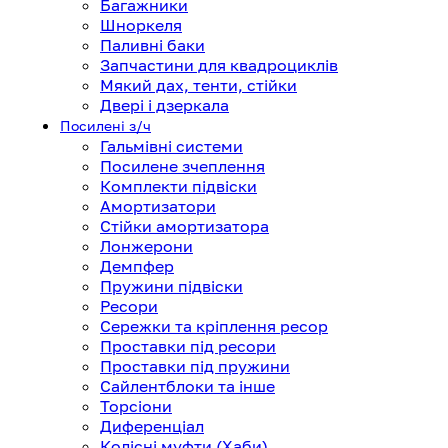
Багажники
Шноркеля
Паливні баки
Запчастини для квадроциклів
Мякий дах, тенти, стійки
Двері і дзеркала
Посилені з/ч
Гальмівні системи
Посилене зчеплення
Комплекти підвіски
Амортизатори
Стійки амортизатора
Лонжерони
Демпфер
Пружини підвіски
Ресори
Сережки та кріплення ресор
Проставки під ресори
Проставки під пружини
Сайлентблоки та інше
Торсіони
Диференціал
Колісні муфти (Хаби)