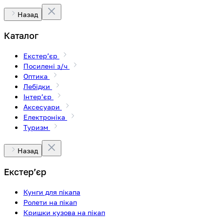
Назад
Каталог
Екстерʼєр
Посилені з/ч
Оптика
Лебідки
Інтерʼєр
Аксесуари
Електроніка
Туризм
Назад
Екстерʼєр
Кунги для пікапа
Ролети на пікап
Кришки кузова на пікап