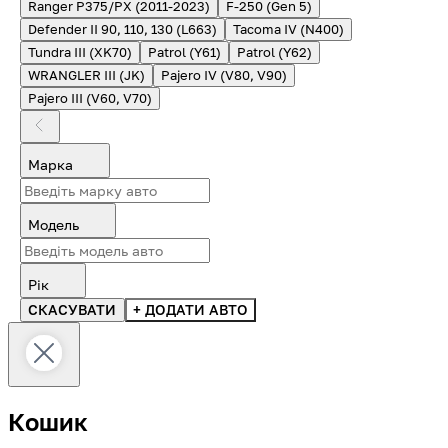
Ranger P375/PX (2011-2023)
F-250 (Gen 5)
Defender II 90, 110, 130 (L663)
Tacoma IV (N400)
Tundra III (XK70)
Patrol (Y61)
Patrol (Y62)
WRANGLER III (JK)
Pajero IV (V80, V90)
Pajero III (V60, V70)
Марка
Модель
Рік
СКАСУВАТИ
+ ДОДАТИ АВТО
Кошик