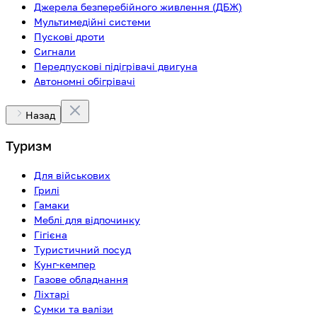
Джерела безперебійного живлення (ДБЖ)
Мультимедійні системи
Пускові дроти
Сигнали
Передпускові підігрівачі двигуна
Автономні обігрівачі
Назад
Туризм
Для військових
Грилі
Гамаки
Меблі для відпочинку
Гігієна
Туристичний посуд
Кунг-кемпер
Газове обладнання
Ліхтарі
Сумки та валізи