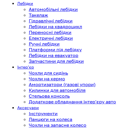
Лебідки
Автомобільні лебідки
Такелаж
Гідравлічні лебідки
Лебідки на квадроцикл
Переносні лебідки
Електричні лебідки
Ручні лебідки
Платформи під лебідку
Лебідки на евакуатор
Запчастини для лебідки
Інтерʼєр
Чохли для сидінь
Чохли на кермо
Амортизатори (газові упори)
Килимки для автомобіля
Стельова консоль
Додаткове обладнання інтер'єру авто
Аксесуари
Інструменти
Ланцюги на колеса
Чохли на запасне колесо