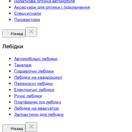
Додаткова оптика автомобіля
Аксесуари для оптики і підключення
Спецсигнали
Прожектори
Назад
Лебідки
Автомобільні лебідки
Такелаж
Гідравлічні лебідки
Лебідки на квадроцикл
Переносні лебідки
Електричні лебідки
Ручні лебідки
Платформи під лебідку
Лебідки на евакуатор
Запчастини для лебідки
Назад