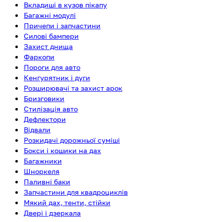
Вкладиші в кузов пікапу
Багажні модулі
Причепи і запчастини
Силові бампери
Захист днища
Фаркопи
Пороги для авто
Кенгурятник і дуги
Розширювачі та захист арок
Бризговики
Стилізація авто
Дефлектори
Відвали
Розкидачі дорожньої суміші
Бокси і кошики на дах
Багажники
Шноркеля
Паливні баки
Запчастини для квадроциклів
Мякий дах, тенти, стійки
Двері і дзеркала