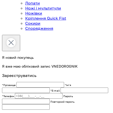
Лопати
Ножі і мультитули
Ножівки
Кріплення Quick Fist
Сокири
Спорядження
Я новий покупець
Я вже маю обліковий запис VNEDOROGNIK
Зареєструватись
*Прізвище
*Імʼя
*E-mail
*Телефон
Пароль
Повторний пароль