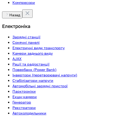
Компресори
Назад
Електроніка
Зарядні станції
Сонячні панелі
Електричні види транспорту
Камери заднього виду
AJAX
Рації та радіостанції
Повербанк (Power Bank)
Інвертори (перетворювачі напруги)
Стабілізатори напруги
Автомобільні зарядні пристрої
Парктроніки
Екшн-камери
Генератор
Реєстратори
Автохолодильники