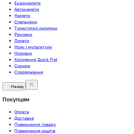
Екзоскелети
Автонамети
Намети
Спальники
Туристичні килимки
Рюкзаки
Лопати
Ножі і мультитули
Ножівки
Кріплення Quick Fist
Сокири
Спорядження
Назад
Покупцям
Оплата
Доставка
Повернення товару
Повернення коштів