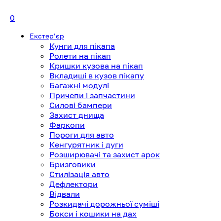
0
Екстерʼєр
Кунги для пікапа
Ролети на пікап
Кришки кузова на пікап
Вкладиші в кузов пікапу
Багажні модулі
Причепи і запчастини
Силові бампери
Захист днища
Фаркопи
Пороги для авто
Кенгурятник і дуги
Розширювачі та захист арок
Бризговики
Стилізація авто
Дефлектори
Відвали
Розкидачі дорожньої суміші
Бокси і кошики на дах