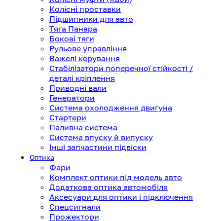
Колісні проставки
Підшипники для авто
Тяга Панара
Бокові тяги
Рульове управління
Важелі керування
Стабілізатори поперечної стійкості /
деталі кріплення
Приводні вали
Генератори
Система охолодження двигуна
Стартери
Паливна система
Система впуску й випуску
Інші запчастини підвіски
Оптика
Фари
Комплект оптики під модель авто
Додаткова оптика автомобіля
Аксесуари для оптики і підключення
Спецсигнали
Прожектори