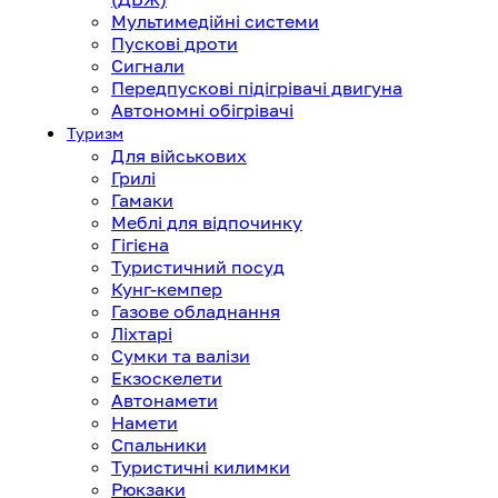
Мультимедійні системи
Пускові дроти
Сигнали
Передпускові підігрівачі двигуна
Автономні обігрівачі
Туризм
Для військових
Грилі
Гамаки
Меблі для відпочинку
Гігієна
Туристичний посуд
Кунг-кемпер
Газове обладнання
Ліхтарі
Сумки та валізи
Екзоскелети
Автонамети
Намети
Спальники
Туристичні килимки
Рюкзаки