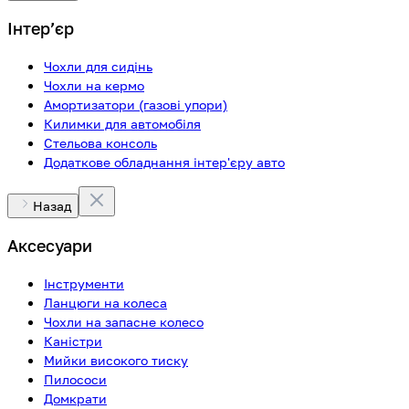
Інтерʼєр
Чохли для сидінь
Чохли на кермо
Амортизатори (газові упори)
Килимки для автомобіля
Стельова консоль
Додаткове обладнання інтер'єру авто
Назад
Аксесуари
Інструменти
Ланцюги на колеса
Чохли на запасне колесо
Каністри
Мийки високого тиску
Пилососи
Домкрати