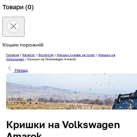
Товари
(0)
Кошик порожній
Головна
/
Каталог
/
Екстерʼєр
/
Кришки кузова на пікап
/
Кришки на
Volkswagen
/
Кришки на Volkswagen Amarok
Назад
Кришки на Volkswagen
Amarok