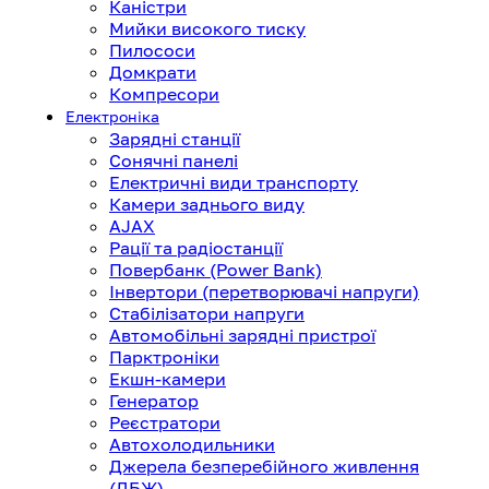
Каністри
Мийки високого тиску
Пилососи
Домкрати
Компресори
Електроніка
Зарядні станції
Сонячні панелі
Електричні види транспорту
Камери заднього виду
AJAX
Рації та радіостанції
Повербанк (Power Bank)
Інвертори (перетворювачі напруги)
Стабілізатори напруги
Автомобільні зарядні пристрої
Парктроніки
Екшн-камери
Генератор
Реєстратори
Автохолодильники
Джерела безперебійного живлення
(ДБЖ)