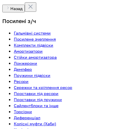
Назад
Посилені з/ч
Гальмівні системи
Посилене зчеплення
Комплекти підвіски
Амортизатори
Стійки амортизатора
Лонжерони
Демпфер
Пружини підвіски
Ресори
Сережки та кріплення ресор
Проставки під ресори
Проставки під пружини
Сайлентблоки та інше
Торсіони
Диференціал
Колісні муфти (Хаби)