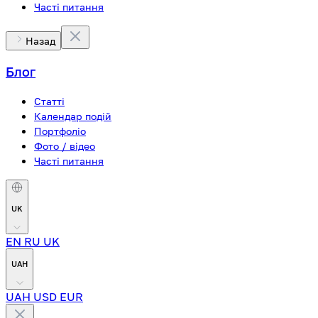
Часті питання
Назад
Блог
Статті
Календар подій
Портфоліо
Фото / відео
Часті питання
UK
EN
RU
UK
UAH
UAH
USD
EUR