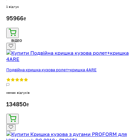
1 відгук
95966
₴
ВІДЕО
Подвійна кришка кузова ролет+кришка 4ARE
немає відгуків
134850
₴