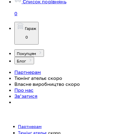
Список порівнянь
0
Гараж
0
Покупцям
Блог
Партнерам
Тюнінг ательє
скоро
Власне виробництво
скоро
Про нас
Зв’затися
Партнерам
Тюнінг ательє
скоро