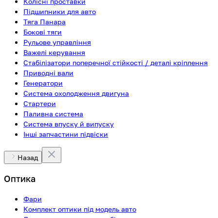
Колісні проставки
Підшипники для авто
Тяга Панара
Бокові тяги
Рульове управління
Важелі керування
Стабілізатори поперечної стійкості / деталі кріплення
Приводні вали
Генератори
Система охолодження двигуна
Стартери
Паливна система
Система впуску й випуску
Інші запчастини підвіски
Назад
Оптика
Фари
Комплект оптики під модель авто