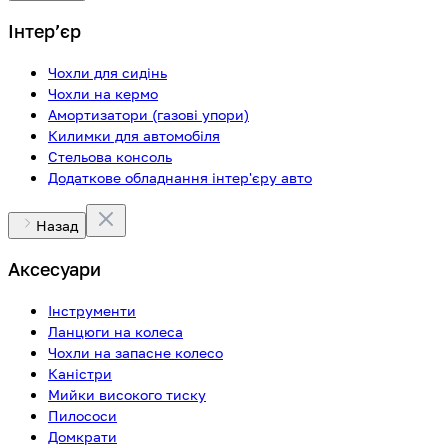
Інтерʼєр
Чохли для сидінь
Чохли на кермо
Амортизатори (газові упори)
Килимки для автомобіля
Стельова консоль
Додаткове обладнання інтер'єру авто
Назад
Аксесуари
Інструменти
Ланцюги на колеса
Чохли на запасне колесо
Каністри
Мийки високого тиску
Пилососи
Домкрати