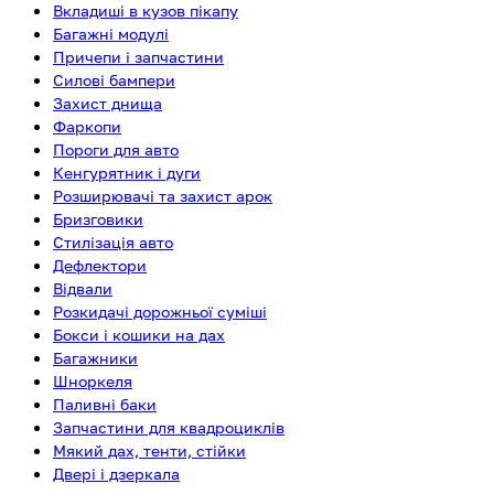
Вкладиші в кузов пікапу
Багажні модулі
Причепи і запчастини
Силові бампери
Захист днища
Фаркопи
Пороги для авто
Кенгурятник і дуги
Розширювачі та захист арок
Бризговики
Стилізація авто
Дефлектори
Відвали
Розкидачі дорожньої суміші
Бокси і кошики на дах
Багажники
Шноркеля
Паливні баки
Запчастини для квадроциклів
Мякий дах, тенти, стійки
Двері і дзеркала