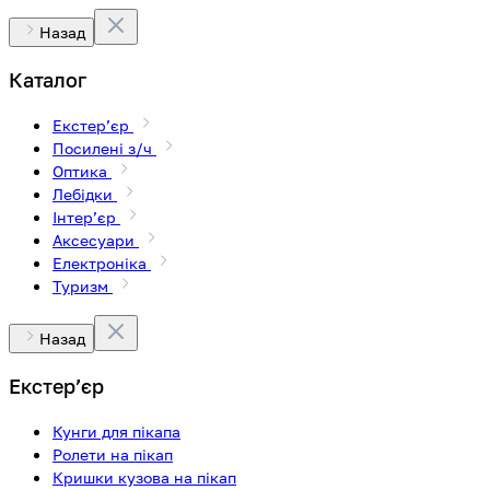
Назад
Каталог
Екстерʼєр
Посилені з/ч
Оптика
Лебідки
Інтерʼєр
Аксесуари
Електроніка
Туризм
Назад
Екстерʼєр
Кунги для пікапа
Ролети на пікап
Кришки кузова на пікап