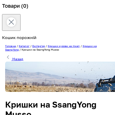
Товари
(0)
Кошик порожній
Головна
/
Каталог
/
Екстерʼєр
/
Кришки кузова на пікап
/
Кришки на
SsangYong
/
Кришки на SsangYong Musso
Назад
Кришки на SsangYong
Musso