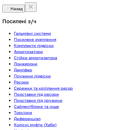
Назад
Посилені з/ч
Гальмівні системи
Посилене зчеплення
Комплекти підвіски
Амортизатори
Стійки амортизатора
Лонжерони
Демпфер
Пружини підвіски
Ресори
Сережки та кріплення ресор
Проставки під ресори
Проставки під пружини
Сайлентблоки та інше
Торсіони
Диференціал
Колісні муфти (Хаби)