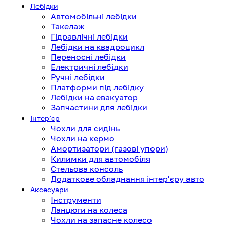
Лебідки
Автомобільні лебідки
Такелаж
Гідравлічні лебідки
Лебідки на квадроцикл
Переносні лебідки
Електричні лебідки
Ручні лебідки
Платформи під лебідку
Лебідки на евакуатор
Запчастини для лебідки
Інтерʼєр
Чохли для сидінь
Чохли на кермо
Амортизатори (газові упори)
Килимки для автомобіля
Стельова консоль
Додаткове обладнання інтер'єру авто
Аксесуари
Інструменти
Ланцюги на колеса
Чохли на запасне колесо