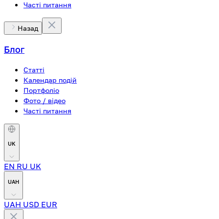
Часті питання
Назад
Блог
Статті
Календар подій
Портфоліо
Фото / відео
Часті питання
UK
EN
RU
UK
UAH
UAH
USD
EUR