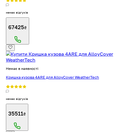
немає відгуків
67425
₴
Немає в наявності
Кришка кузова 4ARE для AlloyCover WeatherTech
немає відгуків
35511
₴