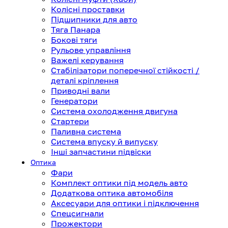
Колісні проставки
Підшипники для авто
Тяга Панара
Бокові тяги
Рульове управління
Важелі керування
Стабілізатори поперечної стійкості /
деталі кріплення
Приводні вали
Генератори
Система охолодження двигуна
Стартери
Паливна система
Система впуску й випуску
Інші запчастини підвіски
Оптика
Фари
Комплект оптики під модель авто
Додаткова оптика автомобіля
Аксесуари для оптики і підключення
Спецсигнали
Прожектори