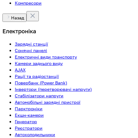
Компресори
Назад
Електроніка
Зарядні станції
Сонячні панелі
Електричні види транспорту
Камери заднього виду
AJAX
Рації та радіостанції
Повербанк (Power Bank)
Інвертори (перетворювачі напруги)
Стабілізатори напруги
Автомобільні зарядні пристрої
Парктроніки
Екшн-камери
Генератор
Реєстратори
Автохолодильники