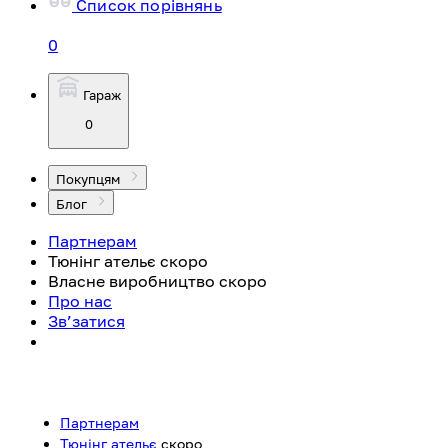
Список порівнянь
0
Гараж
0
Покупцям
Блог
Партнерам
Тюнінг ательє
скоро
Власне виробництво
скоро
Про нас
Зв’затися
Партнерам
Тюнінг ательє
скоро