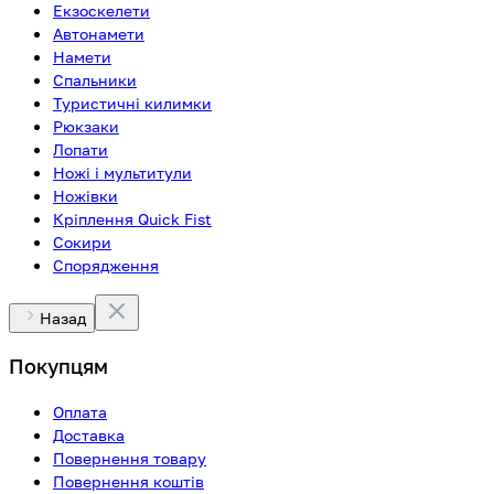
Екзоскелети
Автонамети
Намети
Спальники
Туристичні килимки
Рюкзаки
Лопати
Ножі і мультитули
Ножівки
Кріплення Quick Fist
Сокири
Спорядження
Назад
Покупцям
Оплата
Доставка
Повернення товару
Повернення коштів