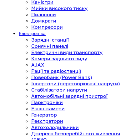
Каністри
Мийки високого тиску
Пилососи
Домкрати
Компресори
Електроніка
Зарядні станції
Сонячні панелі
Електричні види транспорту
Камери заднього виду
AJAX
Рації та радіостанції
Повербанк (Power Bank)
Інвертори (перетворювачі напруги)
Стабілізатори напруги
Автомобільні зарядні пристрої
Парктроніки
Екшн-камери
Генератор
Реєстратори
Автохолодильники
Джерела безперебійного живлення
(ДБЖ)