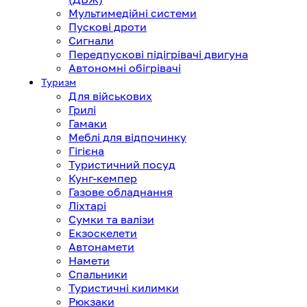
Мультимедійні системи
Пускові дроти
Сигнали
Передпускові підігрівачі двигуна
Автономні обігрівачі
Туризм
Для військових
Грилі
Гамаки
Меблі для відпочинку
Гігієна
Туристичний посуд
Кунг-кемпер
Газове обладнання
Ліхтарі
Сумки та валізи
Екзоскелети
Автонамети
Намети
Спальники
Туристичні килимки
Рюкзаки