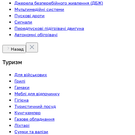
Джерела безперебійного живлення (ДБЖ)
Мультимедійні системи
Пускові дроти
Сигнали
Передпускові підігрівачі двигуна
Автономні обігрівачі
Назад
Туризм
Для військових
Грилі
Гамаки
Меблі для відпочинку
Гігієна
Туристичний посуд
Кунг-кемпер
Газове обладнання
Ліхтарі
Сумки та валізи