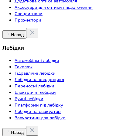
Додаткова оптика автомобіля
Аксесуари для оптики і підключення
Спецсигнали
Прожектори
Назад
Лебідки
Автомобільні лебідки
Такелаж
Гідравлічні лебідки
Лебідки на квадроцикл
Переносні лебідки
Електричні лебідки
Ручні лебідки
Платформи під лебідку
Лебідки на евакуатор
Запчастини для лебідки
Назад