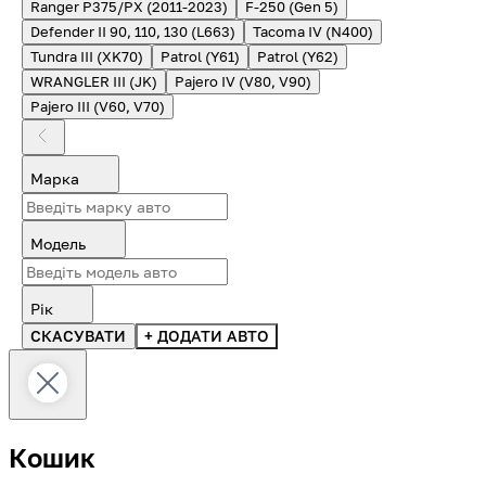
Ranger P375/PX (2011-2023)
F-250 (Gen 5)
Defender II 90, 110, 130 (L663)
Tacoma IV (N400)
Tundra III (XK70)
Patrol (Y61)
Patrol (Y62)
WRANGLER III (JK)
Pajero IV (V80, V90)
Pajero III (V60, V70)
Марка
Модель
Рік
СКАСУВАТИ
+ ДОДАТИ АВТО
Кошик