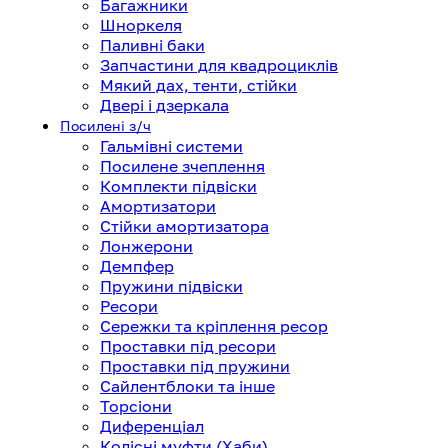
Багажники
Шноркеля
Паливні баки
Запчастини для квадроциклів
Мякий дах, тенти, стійки
Двері і дзеркала
Посилені з/ч
Гальмівні системи
Посилене зчеплення
Комплекти підвіски
Амортизатори
Стійки амортизатора
Лонжерони
Демпфер
Пружини підвіски
Ресори
Сережки та кріплення ресор
Проставки під ресори
Проставки під пружини
Сайлентблоки та інше
Торсіони
Диференціал
Колісні муфти (Хаби)