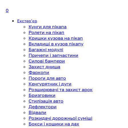
0
Екстерʼєр
Кунги для пікапа
Ролети на пікап
Кришки кузова на пікап
Вкладиші в кузов пікапу
Багажні модулі
Причепи і запчастини
Силові бампери
Захист днища
Фаркопи
Пороги для авто
Кенгурятник і дуги
Розширювачі та захист арок
Бризговики
Стилізація авто
Дефлектори
Відвали
Розкидачі дорожньої суміші
Бокси і кошики на дах