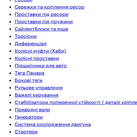
Сережки та кріплення ресор
Проставки під ресори
Проставки під пружини
Сайлентблоки та інше
Торсіони
Диференціал
Колісні муфти (Хаби)
Колісні проставки
Підшипники для авто
Тяга Панара
Бокові тяги
Рульове управління
Важелі керування
Стабілізатори поперечної стійкості / деталі кріпл
Приводні вали
Генератори
Система охолодження двигуна
Стартери