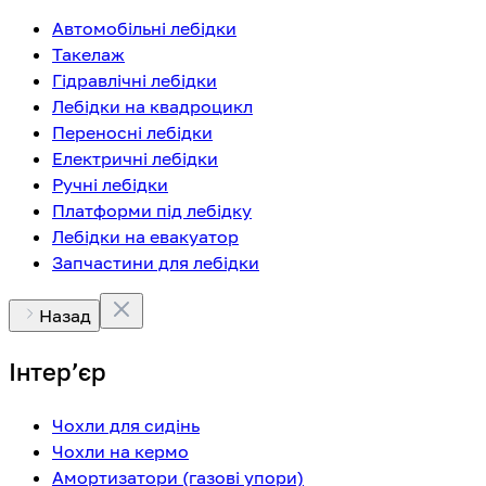
Автомобільні лебідки
Такелаж
Гідравлічні лебідки
Лебідки на квадроцикл
Переносні лебідки
Електричні лебідки
Ручні лебідки
Платформи під лебідку
Лебідки на евакуатор
Запчастини для лебідки
Назад
Інтерʼєр
Чохли для сидінь
Чохли на кермо
Амортизатори (газові упори)