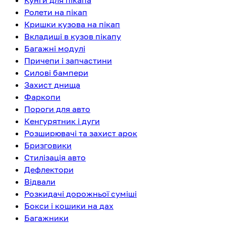
Кунги для пікапа
Ролети на пікап
Кришки кузова на пікап
Вкладиші в кузов пікапу
Багажні модулі
Причепи і запчастини
Силові бампери
Захист днища
Фаркопи
Пороги для авто
Кенгурятник і дуги
Розширювачі та захист арок
Бризговики
Стилізація авто
Дефлектори
Відвали
Розкидачі дорожньої суміші
Бокси і кошики на дах
Багажники