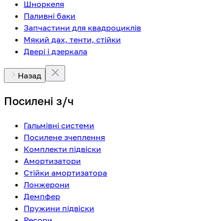
Шноркеля
Паливні баки
Запчастини для квадроциклів
Мякий дах, тенти, стійки
Двері і дзеркала
Назад
Посилені з/ч
Гальмівні системи
Посилене зчеплення
Комплекти підвіски
Амортизатори
Стійки амортизатора
Лонжерони
Демпфер
Пружини підвіски
Ресори