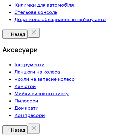
Килимки для автомобіля
Стельова консоль
Додаткове обладнання інтер'єру авто
Назад
Аксесуари
Інструменти
Ланцюги на колеса
Чохли на запасне колесо
Каністри
Мийки високого тиску
Пилососи
Домкрати
Компресори
Назад