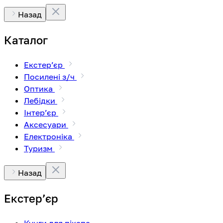
Назад
Каталог
Екстерʼєр
Посилені з/ч
Оптика
Лебідки
Інтерʼєр
Аксесуари
Електроніка
Туризм
Назад
Екстерʼєр