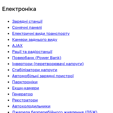
Електроніка
Зарядні станції
Сонячні панелі
Електричні види транспорту
Камери заднього виду
AJAX
Рації та радіостанції
Повербанк (Power Bank)
Інвертори (перетворювачі напруги)
Стабілізатори напруги
Автомобільні зарядні пристрої
Парктроніки
Екшн-камери
Генератор
Реєстратори
Автохолодильники
Джерела безперебійного живлення (ДБЖ)